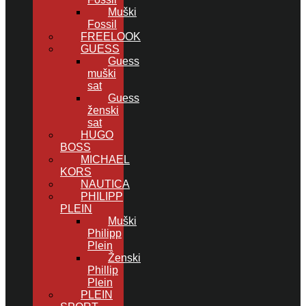
Muški
Fossil
FREELOOK
GUESS
Guess
muški
sat
Guess
ženski
sat
HUGO
BOSS
MICHAEL
KORS
NAUTICA
PHILIPP
PLEIN
Muški
Philipp
Plein
Ženski
Phillip
Plein
PLEIN