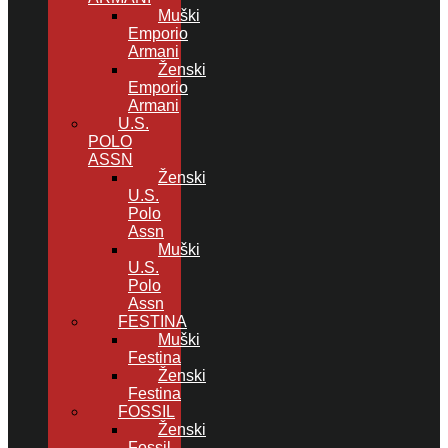
Muški
Emporio
Armani
Ženski
Emporio
Armani
U.S.
POLO
ASSN
Ženski
U.S.
Polo
Assn
Muški
U.S.
Polo
Assn
FESTINA
Muški
Festina
Ženski
Festina
FOSSIL
Ženski
Fossil