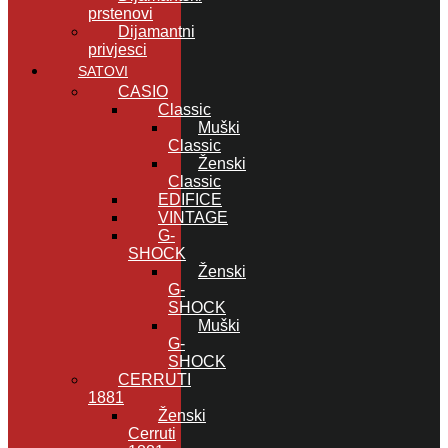
prstenovi
Dijamantni
privjesci
SATOVI
CASIO
Classic
Muški
Classic
Ženski
Classic
EDIFICE
VINTAGE
G-
SHOCK
Ženski
G-
SHOCK
Muški
G-
SHOCK
CERRUTI
1881
Ženski
Cerruti