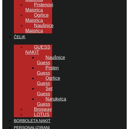
Prstenovi
Majorica
Ogrlice
Majorica
Naušnice
Majorica
ČELIK
GUESS
NAKIT
Naušnice
Guess
Prsten
Guess
Ogrlice
Guess
Set
Guess
Narukvica
Guess
Brosway
LOTUS
BORBOLETA NAKIT
PERSONALIZIRANI