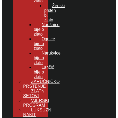
zlato
Ženski
prsten
b.
zlato
Naušnice
bijelo
zlato
Ogrlice
bijelo
zlato
Narukvice
bijelo
zlato
Lančić
bijelo
zlato
ZARUČNIČKO
PRSTENJE
ZLATNI
SETOVI
VJERSKI
PROGRAM
LUKSUZNI
NAKIT