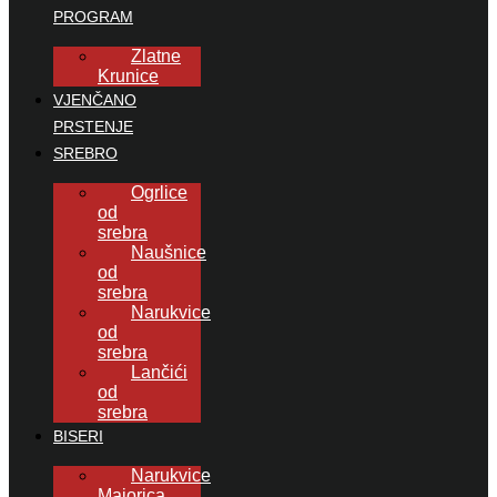
PROGRAM
Zlatne
Krunice
VJENČANO
PRSTENJE
SREBRO
Ogrlice
od
srebra
Naušnice
od
srebra
Narukvice
od
srebra
Lančići
od
srebra
BISERI
Narukvice
Majorica