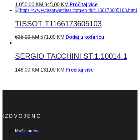
Pročitaj više
1.050,00
KM
945,00
KM
TISSOT T1166173605103
Dodaj u košaricu
635,00
KM
571,00
KM
SERGIO TACCHINI ST.1.10014.1
Pročitaj više
146,00
KM
131,00
KM
IZDVOJENO
Muški satovi