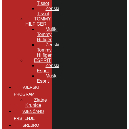
Tissot
Ženski
Tissot
TOMMY
HILFIGER
Muški
Tommy
Hilfiger
Ženski
Tommy
Hilfiger
ESPRIT
Ženski
Esprit
Muški
Esprit
VJERSKI
PROGRAM
Zlatne
Krunice
VJENČANO
PRSTENJE
SREBRO