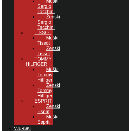
Muški
Sergio
Tacchini
Ženski
Sergio
Tacchini
TISSOT
Muški
Tissot
Ženski
Tissot
TOMMY
HILFIGER
Muški
Tommy
Hilfiger
Ženski
Tommy
Hilfiger
ESPRIT
Ženski
Esprit
Muški
Esprit
VJERSKI