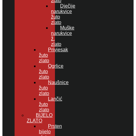
zlato
Dječije
narukvice
žuto
zlato
Muške
narukvice
ž.
zlato
Privjesak
žuto
zlato
Ogrlice
žuto
zlato
Naušnice
žuto
zlato
Lančić
žuto
zlato
BIJELO
ZLATO
Prsten
bijelo