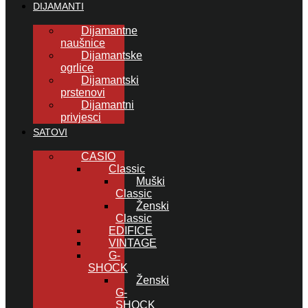
DIJAMANTI
Dijamantne
naušnice
Dijamantske
ogrlice
Dijamantski
prstenovi
Dijamantni
privjesci
SATOVI
CASIO
Classic
Muški
Classic
Ženski
Classic
EDIFICE
VINTAGE
G-
SHOCK
Ženski
G-
SHOCK