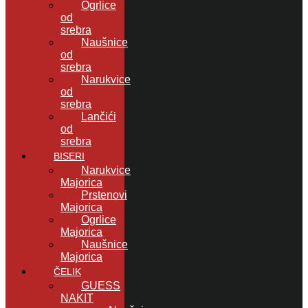
Ogrlice
od
srebra
Naušnice
od
srebra
Narukvice
od
srebra
Lančići
od
srebra
BISERI
Narukvice
Majorica
Prstenovi
Majorica
Ogrlice
Majorica
Naušnice
Majorica
ČELIK
GUESS
NAKIT