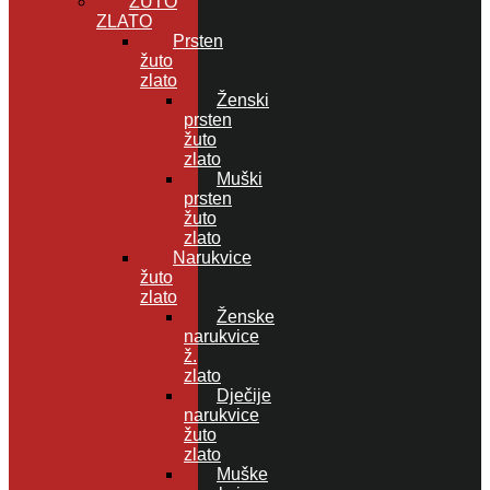
ŽUTO
ZLATO
Prsten
žuto
zlato
Ženski
prsten
žuto
zlato
Muški
prsten
žuto
zlato
Narukvice
žuto
zlato
Ženske
narukvice
ž.
zlato
Dječije
narukvice
žuto
zlato
Muške