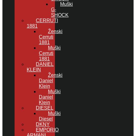
Muški
G-
SHOCK
CERRUTI
1881
Ženski
Cerruti
1881
Muški
Cerruti
1881
DANIEL
KLEIN
Ženski
Daniel
Klein
Muški
Daniel
Klein
DIESEL
Muški
Diesel
DKNY
EMPORIO
ARMANI