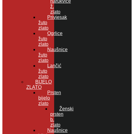
narukvice
ž.
zlato
Privjesak
žuto
zlato
Ogrlice
žuto
zlato
Naušnice
žuto
zlato
Lančić
žuto
zlato
BIJELO
ZLATO
Prsten
bijelo
zlato
Ženski
prsten
b.
zlato
Naušnice