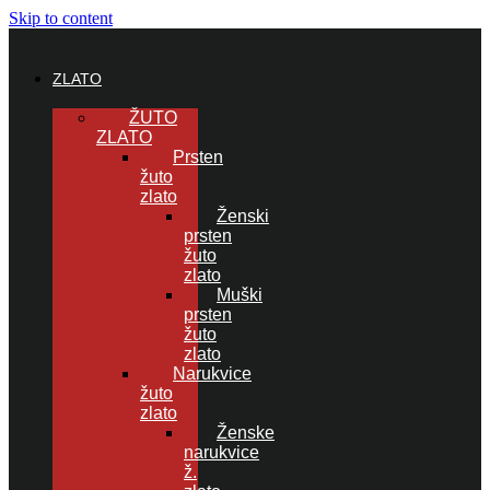
Skip to content
ZLATO
ŽUTO
ZLATO
Prsten
žuto
zlato
Ženski
prsten
žuto
zlato
Muški
prsten
žuto
zlato
Narukvice
žuto
zlato
Ženske
narukvice
ž.