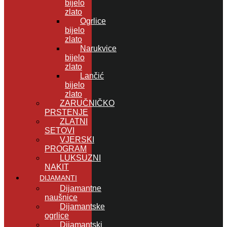
bijelo
zlato
Ogrlice
bijelo
zlato
Narukvice
bijelo
zlato
Lančić
bijelo
zlato
ZARUČNIČKO
PRSTENJE
ZLATNI
SETOVI
VJERSKI
PROGRAM
LUKSUZNI
NAKIT
DIJAMANTI
Dijamantne
naušnice
Dijamantske
ogrlice
Dijamantski