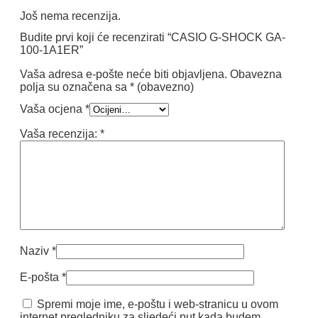
Još nema recenzija.
Budite prvi koji će recenzirati “CASIO G-SHOCK GA-
100-1A1ER”
Vaša adresa e-pošte neće biti objavljena.
Obavezna
polja su označena sa
* (obavezno)
Vaša ocjena
*
Vaša recenzija:
*
Naziv
*
E-pošta
*
Spremi moje ime, e-poštu i web-stranicu u ovom
internet pregledniku za sljedeći put kada budem