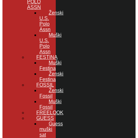
POLO
ASSN
Ženski
U.S.
Polo
Assn
Muški
U.S.
Polo
Assn
FESTINA
Muški
Festina
Ženski
Festina
FOSSIL
Ženski
Fossil
Muški
Fossil
FREELOOK
GUESS
Guess
muški
sat