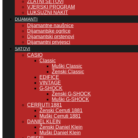
ZLATNI SETOVI
VJERSKI PROGRAM
LUKSUZNI NAKIT
DIJAMANTI
Dijamantne naušnice
Dijamantske ogrlice
Dijamantski prstenovi
Dijamantni privjesci
SATOVI
CASIO
Classic
Muški Classic
Ženski Classic
EDIFICE
VINTAGE
G-SHOCK
Ženski G-SHOCK
Muški G-SHOCK
CERRUTI 1881
Ženski Cerruti 1881
Muški Cerruti 1881
DANIEL KLEIN
Ženski Daniel Klein
Muški Daniel Klein