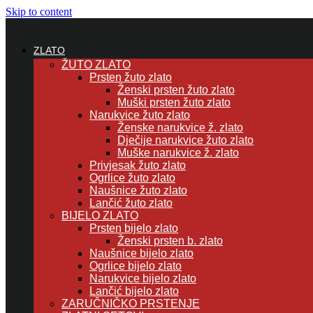
Skip to content
ZLATO
ŽUTO ZLATO
Prsten žuto zlato
Ženski prsten žuto zlato
Muški prsten žuto zlato
Narukvice žuto zlato
Ženske narukvice ž. zlato
Dječije narukvice žuto zlato
Muške narukvice ž. zlato
Privjesak žuto zlato
Ogrlice žuto zlato
Naušnice žuto zlato
Lančić žuto zlato
BIJELO ZLATO
Prsten bijelo zlato
Ženski prsten b. zlato
Naušnice bijelo zlato
Ogrlice bijelo zlato
Narukvice bijelo zlato
Lančić bijelo zlato
ZARUČNIČKO PRSTENJE