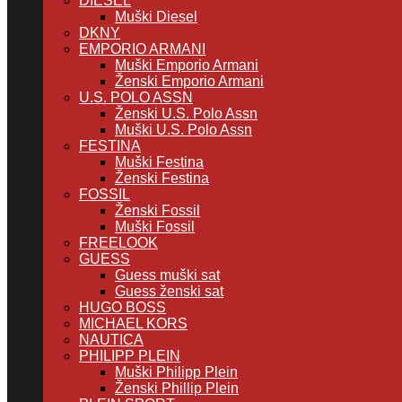
DIESEL
Muški Diesel
DKNY
EMPORIO ARMANI
Muški Emporio Armani
Ženski Emporio Armani
U.S. POLO ASSN
Ženski U.S. Polo Assn
Muški U.S. Polo Assn
FESTINA
Muški Festina
Ženski Festina
FOSSIL
Ženski Fossil
Muški Fossil
FREELOOK
GUESS
Guess muški sat
Guess ženski sat
HUGO BOSS
MICHAEL KORS
NAUTICA
PHILIPP PLEIN
Muški Philipp Plein
Ženski Phillip Plein