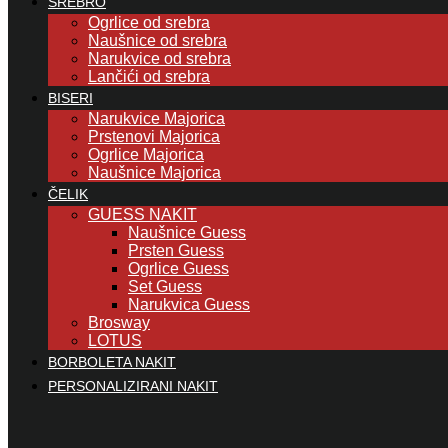
SREBRO
Ogrlice od srebra
Naušnice od srebra
Narukvice od srebra
Lančići od srebra
BISERI
Narukvice Majorica
Prstenovi Majorica
Ogrlice Majorica
Naušnice Majorica
ČELIK
GUESS NAKIT
Naušnice Guess
Prsten Guess
Ogrlice Guess
Set Guess
Narukvica Guess
Brosway
LOTUS
BORBOLETA NAKIT
PERSONALIZIRANI NAKIT