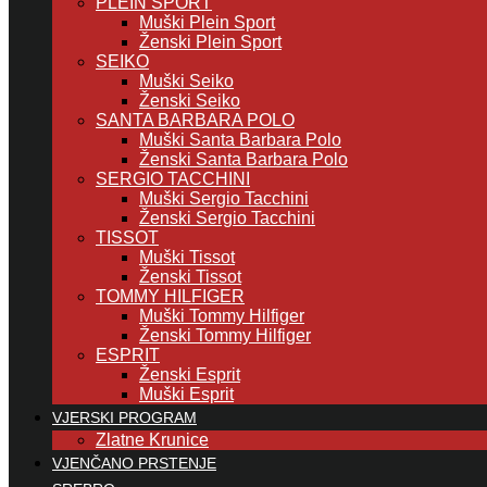
PLEIN SPORT
Muški Plein Sport
Ženski Plein Sport
SEIKO
Muški Seiko
Ženski Seiko
SANTA BARBARA POLO
Muški Santa Barbara Polo
Ženski Santa Barbara Polo
SERGIO TACCHINI
Muški Sergio Tacchini
Ženski Sergio Tacchini
TISSOT
Muški Tissot
Ženski Tissot
TOMMY HILFIGER
Muški Tommy Hilfiger
Ženski Tommy Hilfiger
ESPRIT
Ženski Esprit
Muški Esprit
VJERSKI PROGRAM
Zlatne Krunice
VJENČANO PRSTENJE