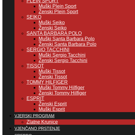
PLEIN SPORT
Muški Plein Sport
Ženski Plein Sport
SEIKO
Muški Seiko
Ženski Seiko
SANTA BARBARA POLO
Muški Santa Barbara Polo
Ženski Santa Barbara Polo
SERGIO TACCHINI
Muški Sergio Tacchini
Ženski Sergio Tacchini
TISSOT
Muški Tissot
Ženski Tissot
TOMMY HILFIGER
Muški Tommy Hilfiger
Ženski Tommy Hilfiger
ESPRIT
Ženski Esprit
Muški Esprit
VJERSKI PROGRAM
Zlatne Krunice
VJENČANO PRSTENJE