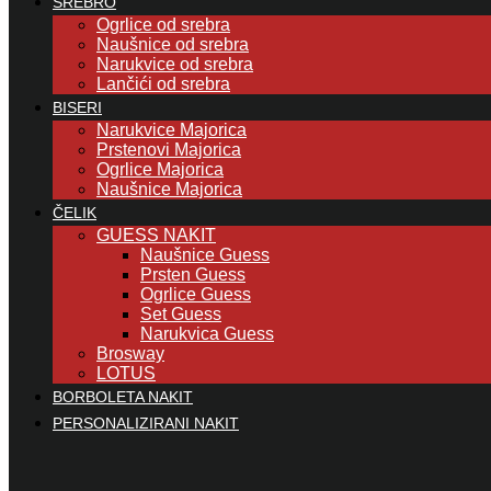
SREBRO
Ogrlice od srebra
Naušnice od srebra
Narukvice od srebra
Lančići od srebra
BISERI
Narukvice Majorica
Prstenovi Majorica
Ogrlice Majorica
Naušnice Majorica
ČELIK
GUESS NAKIT
Naušnice Guess
Prsten Guess
Ogrlice Guess
Set Guess
Narukvica Guess
Brosway
LOTUS
BORBOLETA NAKIT
PERSONALIZIRANI NAKIT