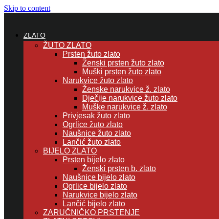
Skip to content
ZLATO
ŽUTO ZLATO
Prsten žuto zlato
Ženski prsten žuto zlato
Muški prsten žuto zlato
Narukvice žuto zlato
Ženske narukvice ž. zlato
Dječije narukvice žuto zlato
Muške narukvice ž. zlato
Privjesak žuto zlato
Ogrlice žuto zlato
Naušnice žuto zlato
Lančić žuto zlato
BIJELO ZLATO
Prsten bijelo zlato
Ženski prsten b. zlato
Naušnice bijelo zlato
Ogrlice bijelo zlato
Narukvice bijelo zlato
Lančić bijelo zlato
ZARUČNIČKO PRSTENJE