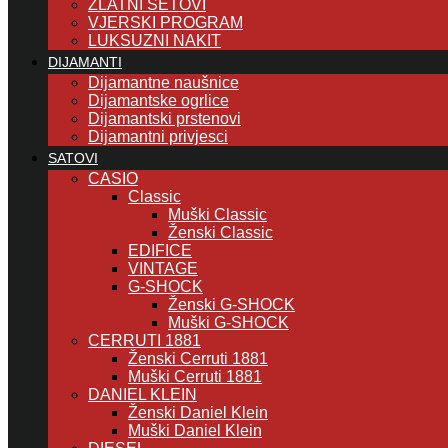
ZLATNI SETOVI
VJERSKI PROGRAM
LUKSUZNI NAKIT
DIJAMANTI
Dijamantne naušnice
Dijamantske ogrlice
Dijamantski prstenovi
Dijamantni privjesci
SATOVI
CASIO
Classic
Muški Classic
Ženski Classic
EDIFICE
VINTAGE
G-SHOCK
Ženski G-SHOCK
Muški G-SHOCK
CERRUTI 1881
Ženski Cerruti 1881
Muški Cerruti 1881
DANIEL KLEIN
Ženski Daniel Klein
Muški Daniel Klein