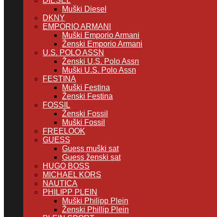
DIESEL
Muški Diesel
DKNY
EMPORIO ARMANI
Muški Emporio Armani
Ženski Emporio Armani
U.S. POLO ASSN
Ženski U.S. Polo Assn
Muški U.S. Polo Assn
FESTINA
Muški Festina
Ženski Festina
FOSSIL
Ženski Fossil
Muški Fossil
FREELOOK
GUESS
Guess muški sat
Guess ženski sat
HUGO BOSS
MICHAEL KORS
NAUTICA
PHILIPP PLEIN
Muški Philipp Plein
Ženski Phillip Plein