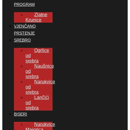
PROGRAM
Zlatne
Krunice
VJENČANO
PRSTENJE
SREBRO
Ogrlice
od
srebra
Naušnice
od
srebra
Narukvice
od
srebra
Lančići
od
srebra
BISERI
Narukvice
Majorica