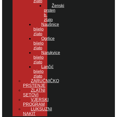
zlato
Ženski
prsten
b.
zlato
Naušnice
bijelo
zlato
Ogrlice
bijelo
zlato
Narukvice
bijelo
zlato
Lančić
bijelo
zlato
ZARUČNIČKO
PRSTENJE
ZLATNI
SETOVI
VJERSKI
PROGRAM
LUKSUZNI
NAKIT