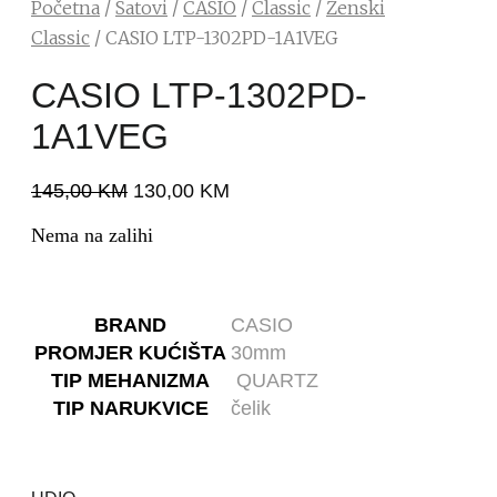
Početna
/
Satovi
/
CASIO
/
Classic
/
Ženski
Classic
/ CASIO LTP-1302PD-1A1VEG
CASIO LTP-1302PD-
1A1VEG
145,00
KM
130,00
KM
Nema na zalihi
BRAND
CASIO
PROMJER KUĆIŠTA
30mm
TIP MEHANIZMA
QUARTZ
TIP NARUKVICE
čelik