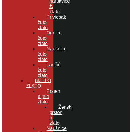
narukvice
ž.
zlato
Privjesak
žuto
zlato
Ogrlice
žuto
zlato
Naušnice
žuto
zlato
Lančić
žuto
zlato
BIJELO
ZLATO
Prsten
bijelo
zlato
Ženski
prsten
b.
zlato
Naušnice