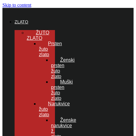
Skip to content
ZLATO
ŽUTO
ZLATO
Prsten
žuto
zlato
Ženski
prsten
žuto
zlato
Muški
prsten
žuto
zlato
Narukvice
žuto
zlato
Ženske
narukvice
ž.