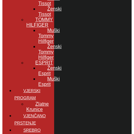
Tissot
Ženski
Tissot
TOMMY
HILFIGER
Muški
Tommy
Hilfiger
Ženski
Tommy
Hilfiger
ESPRIT
Ženski
Esprit
Muški
Esprit
VJERSKI
PROGRAM
Zlatne
Krunice
VJENČANO
PRSTENJE
SREBRO