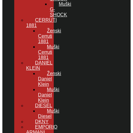
Muški
G-
SHOCK
CERRUTI
1881
Ženski
Cerruti
1881
Muški
Cerruti
1881
DANIEL
KLEIN
Ženski
Daniel
Klein
Muški
Daniel
Klein
DIESEL
Muški
Diesel
DKNY
EMPORIO
ARMANI