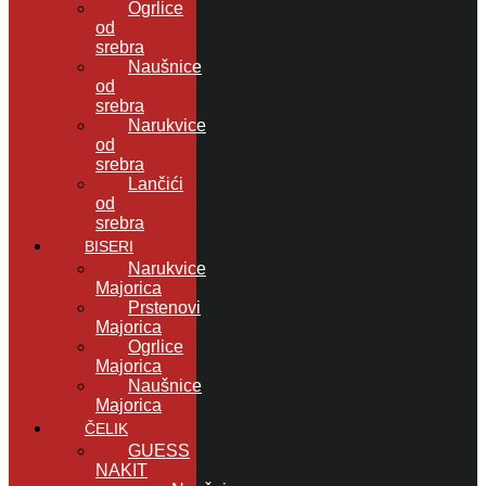
Ogrlice
od
srebra
Naušnice
od
srebra
Narukvice
od
srebra
Lančići
od
srebra
BISERI
Narukvice
Majorica
Prstenovi
Majorica
Ogrlice
Majorica
Naušnice
Majorica
ČELIK
GUESS
NAKIT