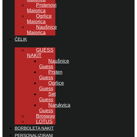
Prstenovi
Majorica
Ogrlice
Majorica
Naušnice
Majorica
ČELIK
GUESS
NAKIT
Naušnice
Guess
Prsten
Guess
Ogrlice
Guess
Set
Guess
Narukvica
Guess
Brosway
LOTUS
BORBOLETA NAKIT
PERSONALIZIRANI