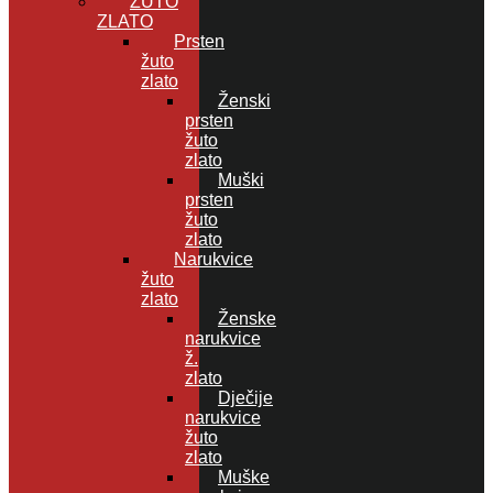
ŽUTO
ZLATO
Prsten
žuto
zlato
Ženski
prsten
žuto
zlato
Muški
prsten
žuto
zlato
Narukvice
žuto
zlato
Ženske
narukvice
ž.
zlato
Dječije
narukvice
žuto
zlato
Muške