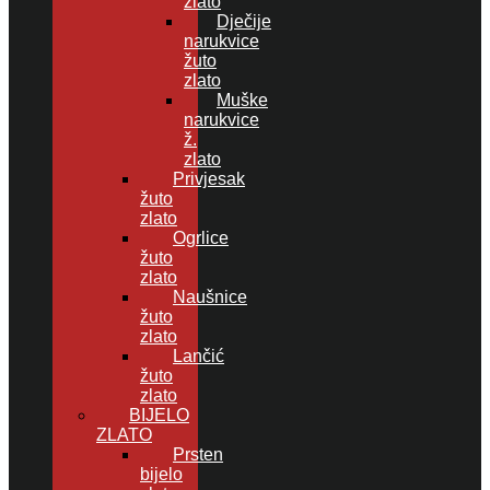
zlato
Dječije
narukvice
žuto
zlato
Muške
narukvice
ž.
zlato
Privjesak
žuto
zlato
Ogrlice
žuto
zlato
Naušnice
žuto
zlato
Lančić
žuto
zlato
BIJELO
ZLATO
Prsten
bijelo