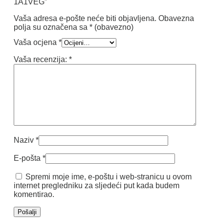
1A1VEG”
Vaša adresa e-pošte neće biti objavljena.
Obavezna
polja su označena sa
* (obavezno)
Vaša ocjena
*
Vaša recenzija:
*
Naziv
*
E-pošta
*
Spremi moje ime, e-poštu i web-stranicu u ovom
internet pregledniku za sljedeći put kada budem
komentirao.