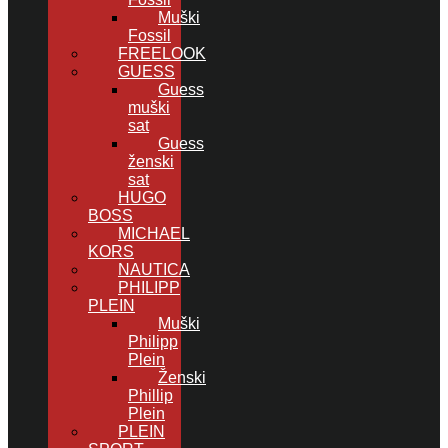
Muški
Fossil
FREELOOK
GUESS
Guess
muški
sat
Guess
ženski
sat
HUGO
BOSS
MICHAEL
KORS
NAUTICA
PHILIPP
PLEIN
Muški
Philipp
Plein
Ženski
Phillip
Plein
PLEIN