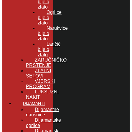
bijelo
zlato
Ogrlice
bijelo
zlato
Narukvice
bijelo
zlato
Lančić
bijelo
zlato
ZARUČNIČKO
PRSTENJE
ZLATNI
SETOVI
VJERSKI
PROGRAM
LUKSUZNI
NAKIT
DIJAMANTI
Dijamantne
naušnice
Dijamantske
ogrlice
Dijamantski