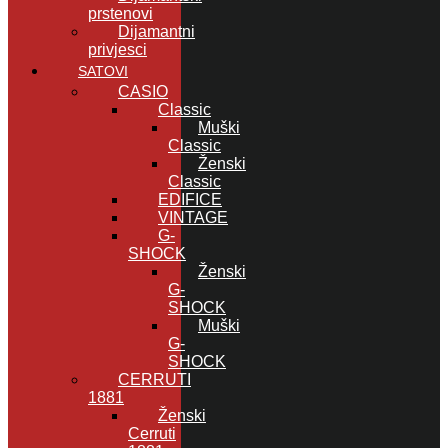
prstenovi
Dijamantni
privjesci
SATOVI
CASIO
Classic
Muški
Classic
Ženski
Classic
EDIFICE
VINTAGE
G-
SHOCK
Ženski
G-
SHOCK
Muški
G-
SHOCK
CERRUTI
1881
Ženski
Cerruti