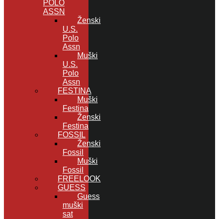
POLO
ASSN
Ženski
U.S.
Polo
Assn
Muški
U.S.
Polo
Assn
FESTINA
Muški
Festina
Ženski
Festina
FOSSIL
Ženski
Fossil
Muški
Fossil
FREELOOK
GUESS
Guess
muški
sat