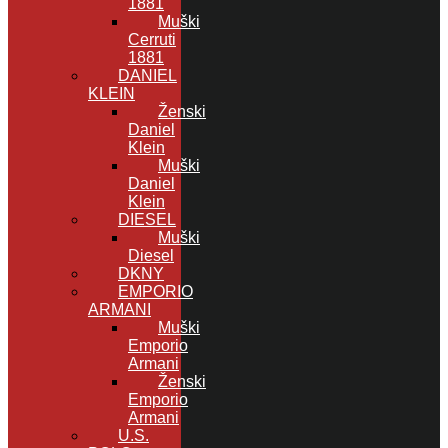
1881
Muški
Cerruti
1881
DANIEL
KLEIN
Ženski
Daniel
Klein
Muški
Daniel
Klein
DIESEL
Muški
Diesel
DKNY
EMPORIO
ARMANI
Muški
Emporio
Armani
Ženski
Emporio
Armani
U.S.