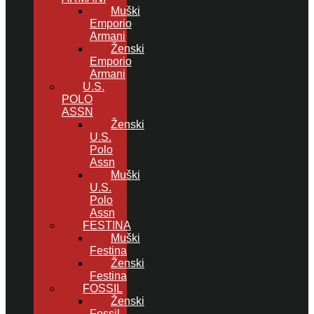
Muški
Emporio
Armani
Ženski
Emporio
Armani
U.S.
POLO
ASSN
Ženski
U.S.
Polo
Assn
Muški
U.S.
Polo
Assn
FESTINA
Muški
Festina
Ženski
Festina
FOSSIL
Ženski
Fossil