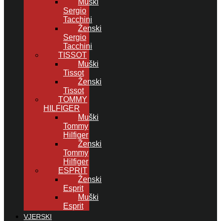
Muški
Sergio
Tacchini
Ženski
Sergio
Tacchini
TISSOT
Muški
Tissot
Ženski
Tissot
TOMMY
HILFIGER
Muški
Tommy
Hilfiger
Ženski
Tommy
Hilfiger
ESPRIT
Ženski
Esprit
Muški
Esprit
VJERSKI