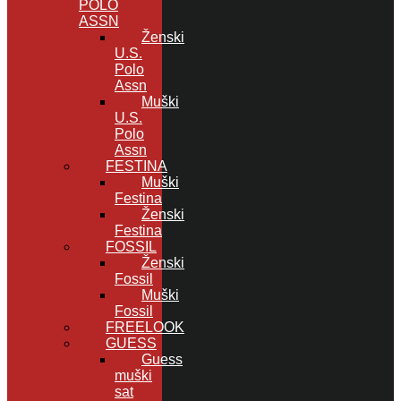
POLO
ASSN
Ženski
U.S.
Polo
Assn
Muški
U.S.
Polo
Assn
FESTINA
Muški
Festina
Ženski
Festina
FOSSIL
Ženski
Fossil
Muški
Fossil
FREELOOK
GUESS
Guess
muški
sat