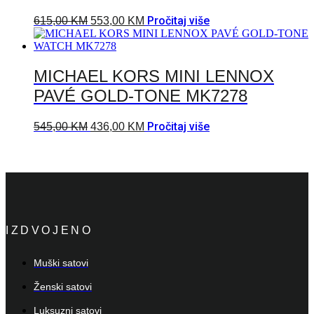
Pročitaj više
615,00
KM
553,00
KM
MICHAEL KORS MINI LENNOX
PAVÉ GOLD-TONE MK7278
Pročitaj više
545,00
KM
436,00
KM
IZDVOJENO
Muški satovi
Ženski satovi
Luksuzni satovi