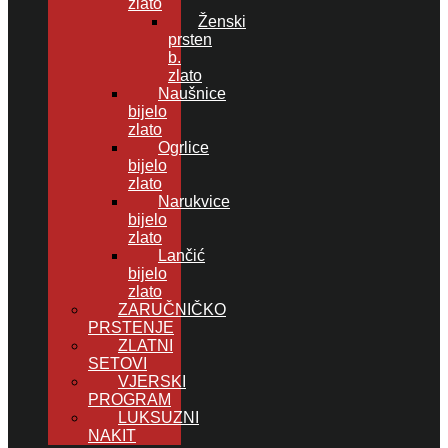
zlato
Ženski
prsten
b.
zlato
Naušnice
bijelo
zlato
Ogrlice
bijelo
zlato
Narukvice
bijelo
zlato
Lančić
bijelo
zlato
ZARUČNIČKO
PRSTENJE
ZLATNI
SETOVI
VJERSKI
PROGRAM
LUKSUZNI
NAKIT