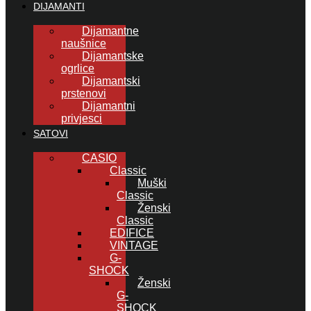
DIJAMANTI
Dijamantne
naušnice
Dijamantske
ogrlice
Dijamantski
prstenovi
Dijamantni
privjesci
SATOVI
CASIO
Classic
Muški
Classic
Ženski
Classic
EDIFICE
VINTAGE
G-
SHOCK
Ženski
G-
SHOCK