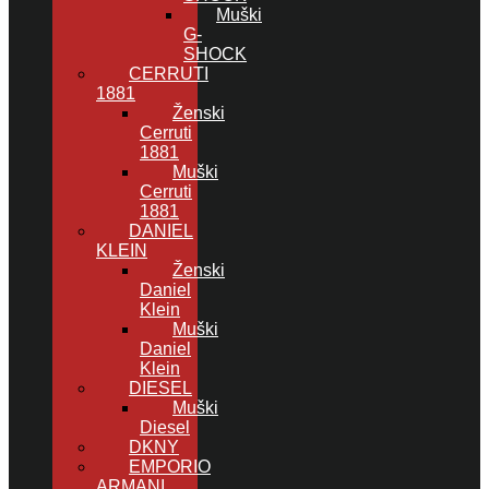
Muški
G-
SHOCK
CERRUTI
1881
Ženski
Cerruti
1881
Muški
Cerruti
1881
DANIEL
KLEIN
Ženski
Daniel
Klein
Muški
Daniel
Klein
DIESEL
Muški
Diesel
DKNY
EMPORIO
ARMANI