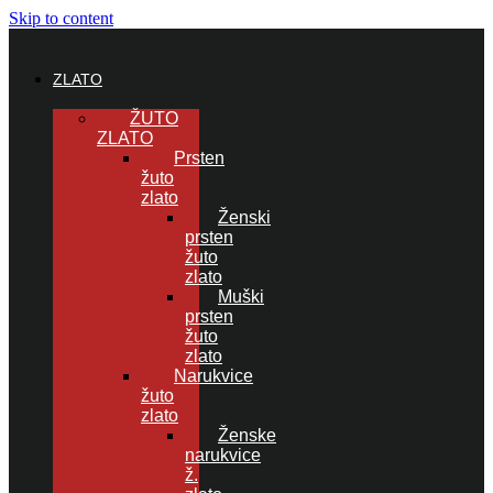
Skip to content
ZLATO
ŽUTO
ZLATO
Prsten
žuto
zlato
Ženski
prsten
žuto
zlato
Muški
prsten
žuto
zlato
Narukvice
žuto
zlato
Ženske
narukvice
ž.