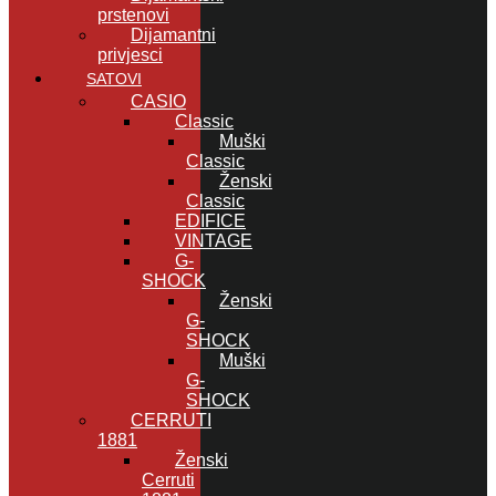
prstenovi
Dijamantni
privjesci
SATOVI
CASIO
Classic
Muški
Classic
Ženski
Classic
EDIFICE
VINTAGE
G-
SHOCK
Ženski
G-
SHOCK
Muški
G-
SHOCK
CERRUTI
1881
Ženski
Cerruti