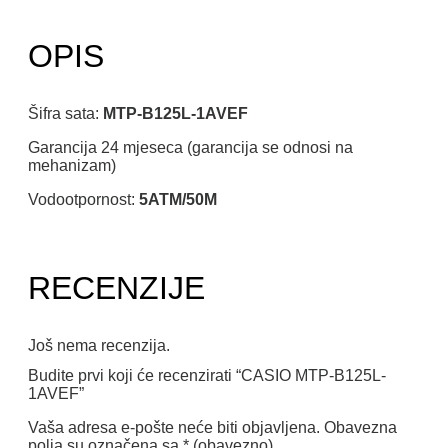
OPIS
Šifra sata:
MTP-B125L-1AVEF
Garancija 24 mjeseca (garancija se odnosi na
mehanizam)
Vodootpornost:
5ATM/50M
RECENZIJE
Još nema recenzija.
Budite prvi koji će recenzirati “CASIO MTP-B125L-
1AVEF”
Vaša adresa e-pošte neće biti objavljena.
Obavezna
polja su označena sa
* (obavezno)