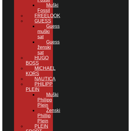
Muški
Fossil
FREELOOK
GUESS
Guess
muški
sat
Guess
ženski
sat
HUGO
BOSS
MICHAEL
KORS
NAUTICA
PHILIPP
PLEIN
Muški
Philipp
Plein
Ženski
Phillip
Plein
PLEIN