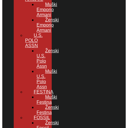
Muški
Emporio
Armani
Ženski
Emporio
Armani
U.S.
POLO
ASSN
Ženski
U.S.
Polo
Assn
Muški
U.S.
Polo
Assn
FESTINA
Muški
Festina
Ženski
Festina
FOSSIL
Ženski
Fossil