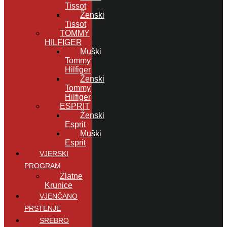
Tissot
Ženski
Tissot
TOMMY
HILFIGER
Muški
Tommy
Hilfiger
Ženski
Tommy
Hilfiger
ESPRIT
Ženski
Esprit
Muški
Esprit
VJERSKI
PROGRAM
Zlatne
Krunice
VJENČANO
PRSTENJE
SREBRO