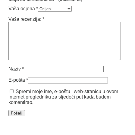
Vaša ocjena
*
Vaša recenzija:
*
Naziv
*
E-pošta
*
Spremi moje ime, e-poštu i web-stranicu u ovom
internet pregledniku za sljedeći put kada budem
komentirao.