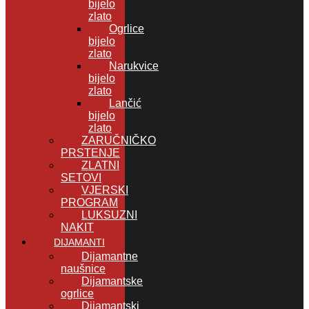
bijelo
zlato
Ogrlice
bijelo
zlato
Narukvice
bijelo
zlato
Lančić
bijelo
zlato
ZARUČNIČKO
PRSTENJE
ZLATNI
SETOVI
VJERSKI
PROGRAM
LUKSUZNI
NAKIT
DIJAMANTI
Dijamantne
naušnice
Dijamantske
ogrlice
Dijamantski