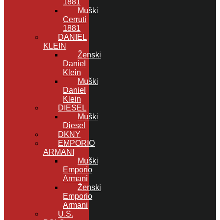
1881
Muški
Cerruti
1881
DANIEL
KLEIN
Ženski
Daniel
Klein
Muški
Daniel
Klein
DIESEL
Muški
Diesel
DKNY
EMPORIO
ARMANI
Muški
Emporio
Armani
Ženski
Emporio
Armani
U.S.