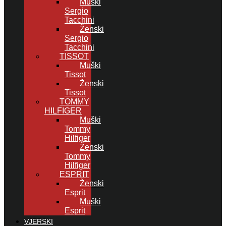
Muški
Sergio
Tacchini
Ženski
Sergio
Tacchini
TISSOT
Muški
Tissot
Ženski
Tissot
TOMMY
HILFIGER
Muški
Tommy
Hilfiger
Ženski
Tommy
Hilfiger
ESPRIT
Ženski
Esprit
Muški
Esprit
VJERSKI