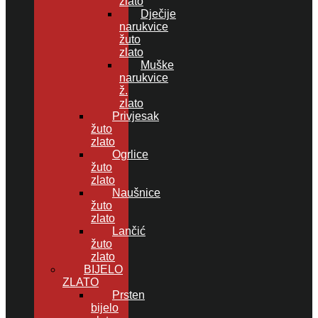
zlato
Dječije
narukvice
žuto
zlato
Muške
narukvice
ž.
zlato
Privjesak
žuto
zlato
Ogrlice
žuto
zlato
Naušnice
žuto
zlato
Lančić
žuto
zlato
BIJELO
ZLATO
Prsten
bijelo