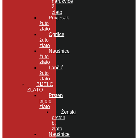
narukvice
ž.
zlato
Privjesak
žuto
zlato
Ogrlice
žuto
zlato
Naušnice
žuto
zlato
Lančić
žuto
zlato
BIJELO
ZLATO
Prsten
bijelo
zlato
Ženski
prsten
b.
zlato
Naušnice