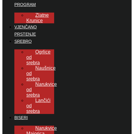
PROGRAM
Zlatne
Krunice
VJENČANO
PRSTENJE
SREBRO
Ogrlice
od
srebra
Naušnice
od
srebra
Narukvice
od
srebra
Lančići
od
srebra
BISERI
Narukvice
Majorica