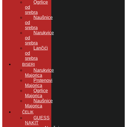
Ogrlice
od
srebra
Naušnice
od
srebra
Narukvice
od
srebra
Lančići
od
srebra
BISERI
Narukvice
Majorica
Prstenovi
Majorica
Ogrlice
Majorica
Naušnice
Majorica
ČELIK
GUESS
NAKIT