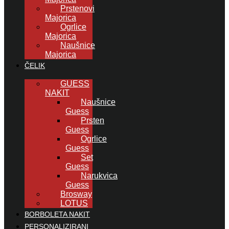
Prstenovi
Majorica
Ogrlice
Majorica
Naušnice
Majorica
ČELIK
GUESS
NAKIT
Naušnice
Guess
Prsten
Guess
Ogrlice
Guess
Set
Guess
Narukvica
Guess
Brosway
LOTUS
BORBOLETA NAKIT
PERSONALIZIRANI