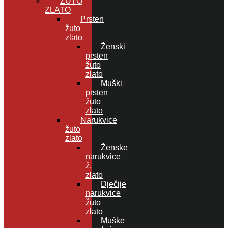
ŽUTO
ZLATO
Prsten
žuto
zlato
Ženski
prsten
žuto
zlato
Muški
prsten
žuto
zlato
Narukvice
žuto
zlato
Ženske
narukvice
ž.
zlato
Dječije
narukvice
žuto
zlato
Muške