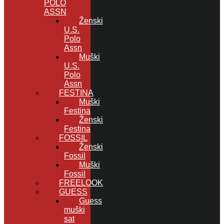
POLO
ASSN
Ženski
U.S.
Polo
Assn
Muški
U.S.
Polo
Assn
FESTINA
Muški
Festina
Ženski
Festina
FOSSIL
Ženski
Fossil
Muški
Fossil
FREELOOK
GUESS
Guess
muški
sat