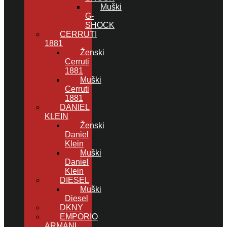
Muški
G-
SHOCK
CERRUTI
1881
Ženski
Cerruti
1881
Muški
Cerruti
1881
DANIEL
KLEIN
Ženski
Daniel
Klein
Muški
Daniel
Klein
DIESEL
Muški
Diesel
DKNY
EMPORIO
ARMANI