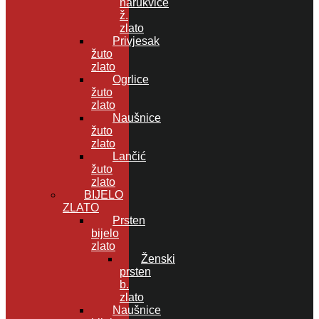
narukvice
ž.
zlato
Privjesak
žuto
zlato
Ogrlice
žuto
zlato
Naušnice
žuto
zlato
Lančić
žuto
zlato
BIJELO
ZLATO
Prsten
bijelo
zlato
Ženski
prsten
b.
zlato
Naušnice