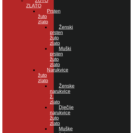
ŽUTO
ZLATO
Prsten
žuto
zlato
Ženski
prsten
žuto
zlato
Muški
prsten
žuto
zlato
Narukvice
žuto
zlato
Ženske
narukvice
ž.
zlato
Dječije
narukvice
žuto
zlato
Muške