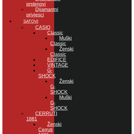
prstenovi
Dijamantni
privjesci
SATOVI
CASIO
Classic
Muški
Classic
Ženski
Classic
EDIFICE
VINTAGE
G-
SHOCK
Ženski
G-
SHOCK
Muški
G-
SHOCK
CERRUTI
1881
Ženski
Cerruti