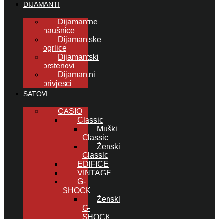
DIJAMANTI
Dijamantne
naušnice
Dijamantske
ogrlice
Dijamantski
prstenovi
Dijamantni
privjesci
SATOVI
CASIO
Classic
Muški
Classic
Ženski
Classic
EDIFICE
VINTAGE
G-
SHOCK
Ženski
G-
SHOCK