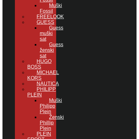
Muški
Fossil
FREELOOK
GUESS
Guess
muški
sat
Guess
ženski
sat
HUGO
BOSS
MICHAEL
KORS
NAUTICA
PHILIPP
PLEIN
Muški
Philipp
Plein
Ženski
Phillip
Plein
PLEIN