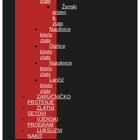
zlato
Ženski
prsten
b.
zlato
Naušnice
bijelo
zlato
Ogrlice
bijelo
zlato
Narukvice
bijelo
zlato
Lančić
bijelo
zlato
ZARUČNIČKO
PRSTENJE
ZLATNI
SETOVI
VJERSKI
PROGRAM
LUKSUZNI
NAKIT