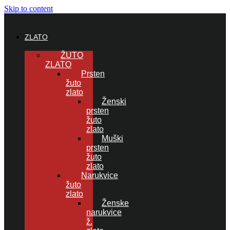
Skip to content
ZLATO
ŽUTO
ZLATO
Prsten
žuto
zlato
Ženski
prsten
žuto
zlato
Muški
prsten
žuto
zlato
Narukvice
žuto
zlato
Ženske
narukvice
ž.