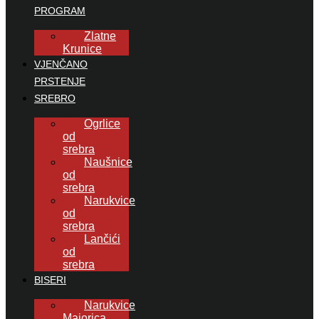
PROGRAM
Zlatne
Krunice
VJENČANO
PRSTENJE
SREBRO
Ogrlice
od
srebra
Naušnice
od
srebra
Narukvice
od
srebra
Lančići
od
srebra
BISERI
Narukvice
Majorica