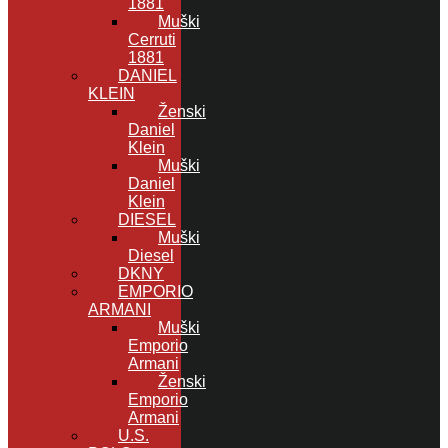
1881
Muški
Cerruti
1881
DANIEL
KLEIN
Ženski
Daniel
Klein
Muški
Daniel
Klein
DIESEL
Muški
Diesel
DKNY
EMPORIO
ARMANI
Muški
Emporio
Armani
Ženski
Emporio
Armani
U.S.