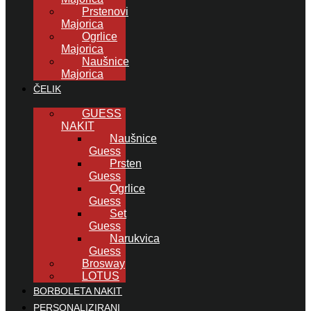
Prstenovi
Majorica
Ogrlice
Majorica
Naušnice
Majorica
ČELIK
GUESS
NAKIT
Naušnice
Guess
Prsten
Guess
Ogrlice
Guess
Set
Guess
Narukvica
Guess
Brosway
LOTUS
BORBOLETA NAKIT
PERSONALIZIRANI