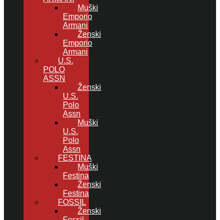
Muški
Emporio
Armani
Ženski
Emporio
Armani
U.S.
POLO
ASSN
Ženski
U.S.
Polo
Assn
Muški
U.S.
Polo
Assn
FESTINA
Muški
Festina
Ženski
Festina
FOSSIL
Ženski
Fossil