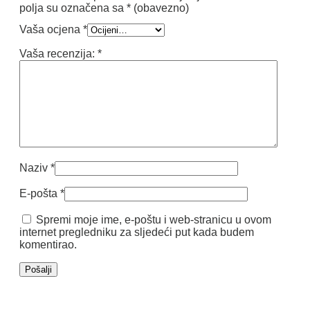
polja su označena sa
* (obavezno)
Vaša ocjena
*
Vaša recenzija:
*
Naziv
*
E-pošta
*
Spremi moje ime, e-poštu i web-stranicu u ovom
internet pregledniku za sljedeći put kada budem
komentirao.