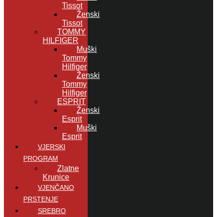
Tissot
Ženski
Tissot
TOMMY
HILFIGER
Muški
Tommy
Hilfiger
Ženski
Tommy
Hilfiger
ESPRIT
Ženski
Esprit
Muški
Esprit
VJERSKI
PROGRAM
Zlatne
Krunice
VJENČANO
PRSTENJE
SREBRO