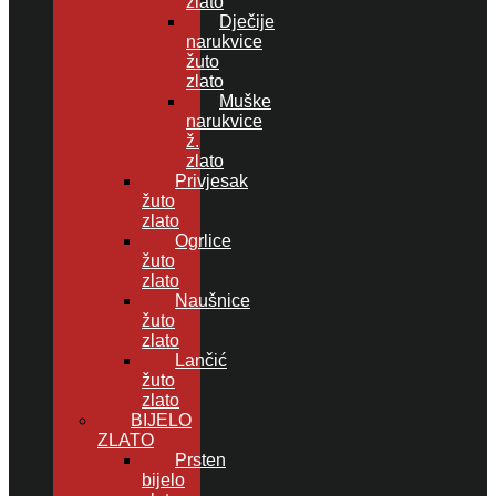
zlato
Dječije
narukvice
žuto
zlato
Muške
narukvice
ž.
zlato
Privjesak
žuto
zlato
Ogrlice
žuto
zlato
Naušnice
žuto
zlato
Lančić
žuto
zlato
BIJELO
ZLATO
Prsten
bijelo