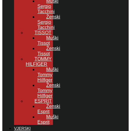
Muški
Sergio
Tacchini
Ženski
Sergio
Tacchini
TISSOT
Muški
Tissot
Ženski
Tissot
TOMMY
HILFIGER
Muški
Tommy
Hilfiger
Ženski
Tommy
Hilfiger
ESPRIT
Ženski
Esprit
Muški
Esprit
VJERSKI