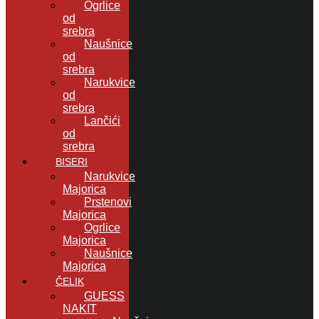
Ogrlice
od
srebra
Naušnice
od
srebra
Narukvice
od
srebra
Lančići
od
srebra
BISERI
Narukvice
Majorica
Prstenovi
Majorica
Ogrlice
Majorica
Naušnice
Majorica
ČELIK
GUESS
NAKIT