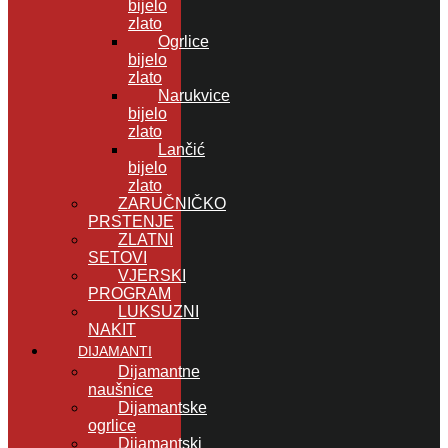
bijelo
zlato
Ogrlice
bijelo
zlato
Narukvice
bijelo
zlato
Lančić
bijelo
zlato
ZARUČNIČKO
PRSTENJE
ZLATNI
SETOVI
VJERSKI
PROGRAM
LUKSUZNI
NAKIT
DIJAMANTI
Dijamantne
naušnice
Dijamantske
ogrlice
Dijamantski