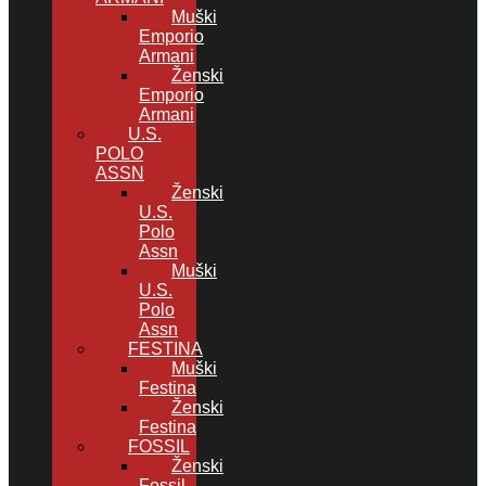
Muški
Emporio
Armani
Ženski
Emporio
Armani
U.S.
POLO
ASSN
Ženski
U.S.
Polo
Assn
Muški
U.S.
Polo
Assn
FESTINA
Muški
Festina
Ženski
Festina
FOSSIL
Ženski
Fossil