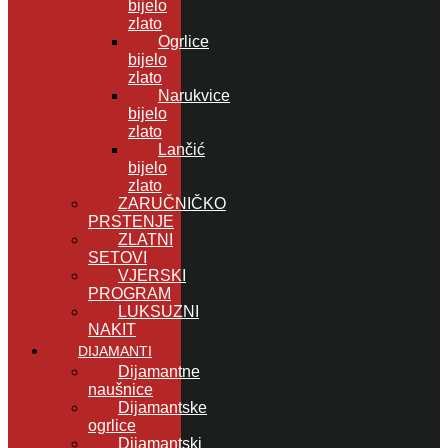
bijelo
zlato
Ogrlice
bijelo
zlato
Narukvice
bijelo
zlato
Lančić
bijelo
zlato
ZARUČNIČKO
PRSTENJE
ZLATNI
SETOVI
VJERSKI
PROGRAM
LUKSUZNI
NAKIT
DIJAMANTI
Dijamantne
naušnice
Dijamantske
ogrlice
Dijamantski