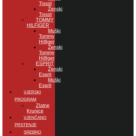
Tissot
Ženski
Tissot
TOMMY
HILFIGER
Muški
Tommy
Hilfiger
Ženski
Tommy
Hilfiger
ESPRIT
Ženski
Esprit
Muški
Esprit
VJERSKI
PROGRAM
Zlatne
Krunice
VJENČANO
PRSTENJE
SREBRO