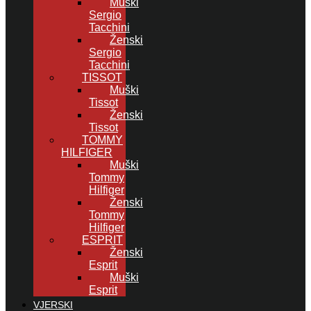
Muški
Sergio
Tacchini
Ženski
Sergio
Tacchini
TISSOT
Muški
Tissot
Ženski
Tissot
TOMMY
HILFIGER
Muški
Tommy
Hilfiger
Ženski
Tommy
Hilfiger
ESPRIT
Ženski
Esprit
Muški
Esprit
VJERSKI