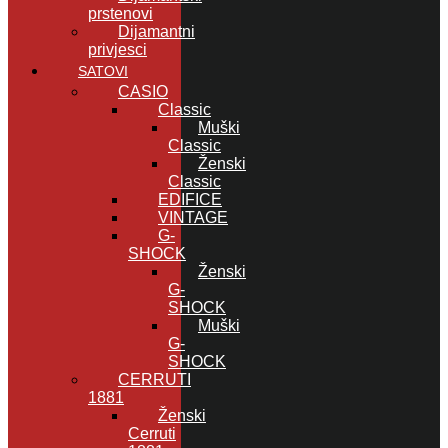
prstenovi
Dijamantni
privjesci
SATOVI
CASIO
Classic
Muški
Classic
Ženski
Classic
EDIFICE
VINTAGE
G-
SHOCK
Ženski
G-
SHOCK
Muški
G-
SHOCK
CERRUTI
1881
Ženski
Cerruti