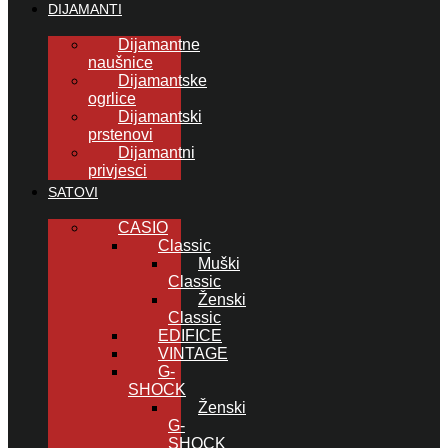
DIJAMANTI
Dijamantne
naušnice
Dijamantske
ogrlice
Dijamantski
prstenovi
Dijamantni
privjesci
SATOVI
CASIO
Classic
Muški
Classic
Ženski
Classic
EDIFICE
VINTAGE
G-
SHOCK
Ženski
G-
SHOCK