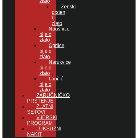
zlato
Ženski
prsten
b.
zlato
Naušnice
bijelo
zlato
Ogrlice
bijelo
zlato
Narukvice
bijelo
zlato
Lančić
bijelo
zlato
ZARUČNIČKO
PRSTENJE
ZLATNI
SETOVI
VJERSKI
PROGRAM
LUKSUZNI
NAKIT