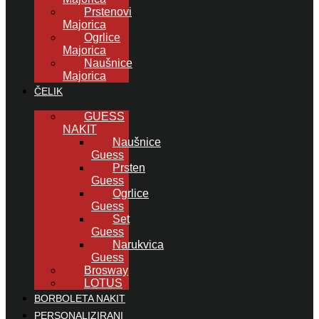
Prstenovi
Majorica
Ogrlice
Majorica
Naušnice
Majorica
ČELIK
GUESS
NAKIT
Naušnice
Guess
Prsten
Guess
Ogrlice
Guess
Set
Guess
Narukvica
Guess
Brosway
LOTUS
BORBOLETA NAKIT
PERSONALIZIRANI