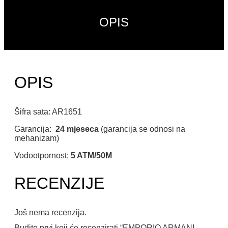
OPIS
OPIS
Šifra sata: AR1651
Garancija:
24 mjeseca
(garancija se odnosi na
mehanizam)
Vodootpornost:
5 ATM/50M
RECENZIJE
Još nema recenzija.
Budite prvi koji će recenzirati “EMPORIO ARMANI