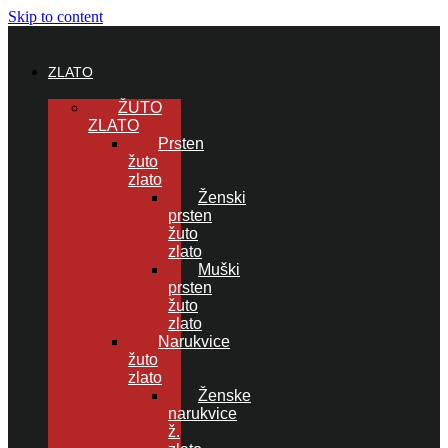
Skip to content
ZLATO
ŽUTO
ZLATO
Prsten
žuto
zlato
Ženski
prsten
žuto
zlato
Muški
prsten
žuto
zlato
Narukvice
žuto
zlato
Ženske
narukvice
ž.