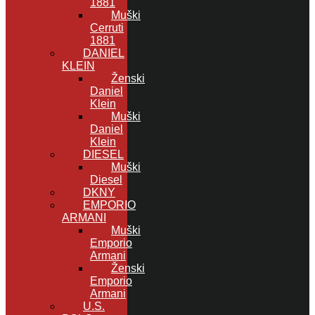
1881
Muški
Cerruti
1881
DANIEL
KLEIN
Ženski
Daniel
Klein
Muški
Daniel
Klein
DIESEL
Muški
Diesel
DKNY
EMPORIO
ARMANI
Muški
Emporio
Armani
Ženski
Emporio
Armani
U.S.