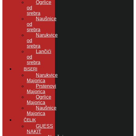
Ogrlice
od
srebra
Naušnice
od
srebra
Narukvice
od
srebra
Lančići
od
srebra
BISERI
Narukvice
Majorica
Prstenovi
Majorica
Ogrlice
Majorica
Naušnice
Majorica
ČELIK
GUESS
NAKIT