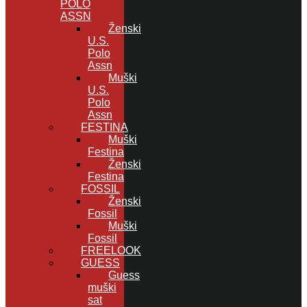
POLO
ASSN
Ženski
U.S.
Polo
Assn
Muški
U.S.
Polo
Assn
FESTINA
Muški
Festina
Ženski
Festina
FOSSIL
Ženski
Fossil
Muški
Fossil
FREELOOK
GUESS
Guess
muški
sat