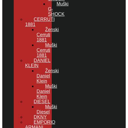
Muški
G-
SHOCK
CERRUTI
1881
Ženski
Cerruti
1881
Muški
Cerruti
1881
DANIEL
KLEIN
Ženski
Daniel
Klein
Muški
Daniel
Klein
DIESEL
Muški
Diesel
DKNY
EMPORIO
ARMANI