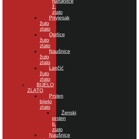
narukvice
ž.
zlato
Privjesak
žuto
zlato
Ogrlice
žuto
zlato
Naušnice
žuto
zlato
Lančić
žuto
zlato
BIJELO
ZLATO
Prsten
bijelo
zlato
Ženski
prsten
b.
zlato
Naušnice