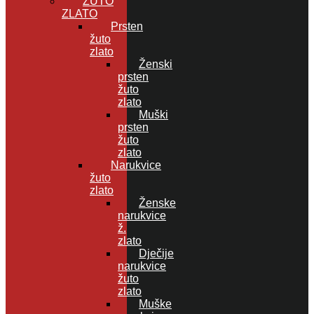
ŽUTO
ZLATO
Prsten
žuto
zlato
Ženski
prsten
žuto
zlato
Muški
prsten
žuto
zlato
Narukvice
žuto
zlato
Ženske
narukvice
ž.
zlato
Dječije
narukvice
žuto
zlato
Muške