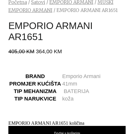
Početna
/
Satovi
/
EMPORIO ARMANI
/
MUŠKI
EMPORIO ARMANI
/ EMPORIO ARMANI AR1651
EMPORIO ARMANI
AR1651
405,00
KM
364,00
KM
BRAND
Emporio Armani
PROMJER KUĆIŠTA
41mm
TIP MEHANIZMA
BATERIJA
TIP NARUKVICE
koža
EMPORIO ARMANI AR1651 količina
Dodaj u košaricu