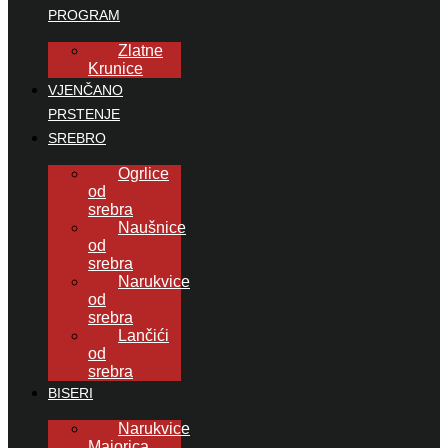
PROGRAM
Zlatne
Krunice
VJENČANO
PRSTENJE
SREBRO
Ogrlice
od
srebra
Naušnice
od
srebra
Narukvice
od
srebra
Lančići
od
srebra
BISERI
Narukvice
Majorica