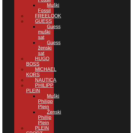
Muški
Fossil
FREELOOK
GUESS
Guess
muški
sat
Guess
ženski
sat
HUGO
BOSS
MICHAEL
KORS
NAUTICA
PHILIPP
PLEIN
Muški
Philipp
Plein
Ženski
Phillip
Plein
PLEIN