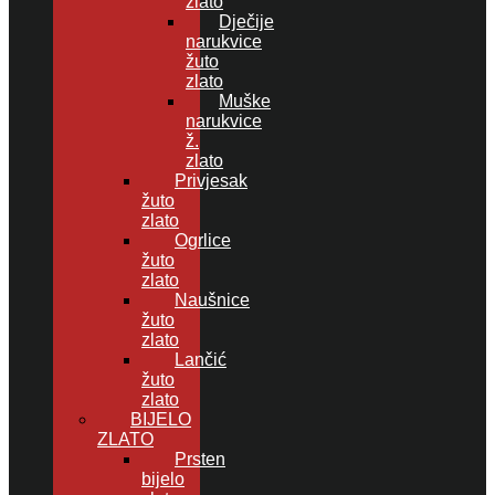
zlato
Dječije
narukvice
žuto
zlato
Muške
narukvice
ž.
zlato
Privjesak
žuto
zlato
Ogrlice
žuto
zlato
Naušnice
žuto
zlato
Lančić
žuto
zlato
BIJELO
ZLATO
Prsten
bijelo