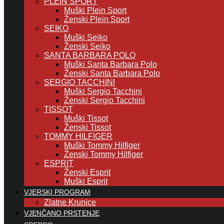
PLEIN SPORT
Muški Plein Sport
Ženski Plein Sport
SEIKO
Muški Seiko
Ženski Seiko
SANTA BARBARA POLO
Muški Santa Barbara Polo
Ženski Santa Barbara Polo
SERGIO TACCHINI
Muški Sergio Tacchini
Ženski Sergio Tacchini
TISSOT
Muški Tissot
Ženski Tissot
TOMMY HILFIGER
Muški Tommy Hilfiger
Ženski Tommy Hilfiger
ESPRIT
Ženski Esprit
Muški Esprit
VJERSKI PROGRAM
Zlatne Krunice
VJENČANO PRSTENJE