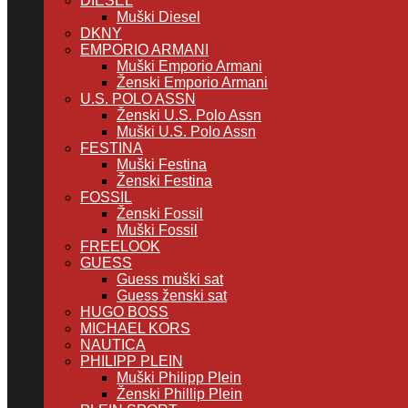
DIESEL
Muški Diesel
DKNY
EMPORIO ARMANI
Muški Emporio Armani
Ženski Emporio Armani
U.S. POLO ASSN
Ženski U.S. Polo Assn
Muški U.S. Polo Assn
FESTINA
Muški Festina
Ženski Festina
FOSSIL
Ženski Fossil
Muški Fossil
FREELOOK
GUESS
Guess muški sat
Guess ženski sat
HUGO BOSS
MICHAEL KORS
NAUTICA
PHILIPP PLEIN
Muški Philipp Plein
Ženski Phillip Plein