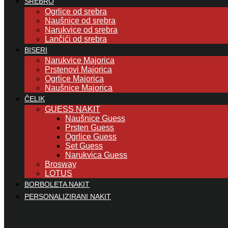
SREBRO
Ogrlice od srebra
Naušnice od srebra
Narukvice od srebra
Lančići od srebra
BISERI
Narukvice Majorica
Prstenovi Majorica
Ogrlice Majorica
Naušnice Majorica
ČELIK
GUESS NAKIT
Naušnice Guess
Prsten Guess
Ogrlice Guess
Set Guess
Narukvica Guess
Brosway
LOTUS
BORBOLETA NAKIT
PERSONALIZIRANI NAKIT