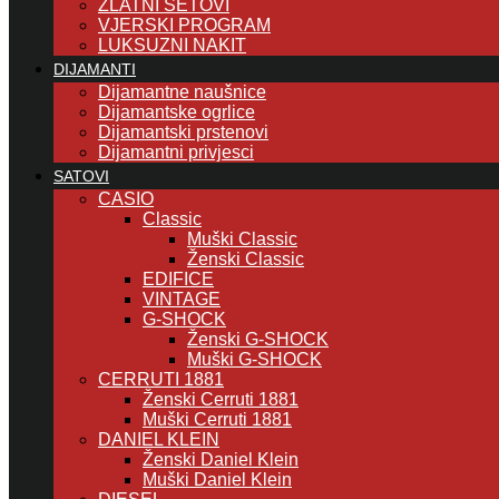
ZLATNI SETOVI
VJERSKI PROGRAM
LUKSUZNI NAKIT
DIJAMANTI
Dijamantne naušnice
Dijamantske ogrlice
Dijamantski prstenovi
Dijamantni privjesci
SATOVI
CASIO
Classic
Muški Classic
Ženski Classic
EDIFICE
VINTAGE
G-SHOCK
Ženski G-SHOCK
Muški G-SHOCK
CERRUTI 1881
Ženski Cerruti 1881
Muški Cerruti 1881
DANIEL KLEIN
Ženski Daniel Klein
Muški Daniel Klein