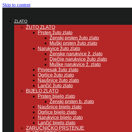
Skip to content
ZLATO
ŽUTO ZLATO
Prsten žuto zlato
Ženski prsten žuto zlato
Muški prsten žuto zlato
Narukvice žuto zlato
Ženske narukvice ž. zlato
Dječije narukvice žuto zlato
Muške narukvice ž. zlato
Privjesak žuto zlato
Ogrlice žuto zlato
Naušnice žuto zlato
Lančić žuto zlato
BIJELO ZLATO
Prsten bijelo zlato
Ženski prsten b. zlato
Naušnice bijelo zlato
Ogrlice bijelo zlato
Narukvice bijelo zlato
Lančić bijelo zlato
ZARUČNIČKO PRSTENJE