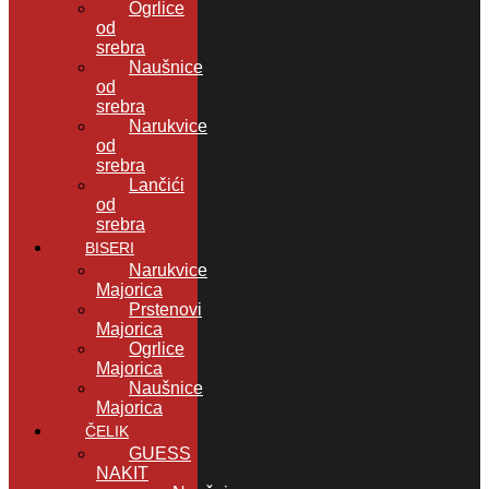
Ogrlice
od
srebra
Naušnice
od
srebra
Narukvice
od
srebra
Lančići
od
srebra
BISERI
Narukvice
Majorica
Prstenovi
Majorica
Ogrlice
Majorica
Naušnice
Majorica
ČELIK
GUESS
NAKIT