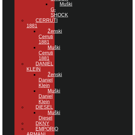
Muški
G-
SHOCK
CERRUTI
1881
Ženski
Cerruti
1881
Muški
Cerruti
1881
DANIEL
KLEIN
Ženski
Daniel
Klein
Muški
Daniel
Klein
DIESEL
Muški
Diesel
DKNY
EMPORIO
ARMANI