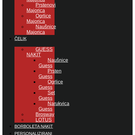
Prstenovi
Majorica
Ogrlice
Majorica
Naušnice
Majorica
ČELIK
GUESS
NAKIT
Naušnice
Guess
Prsten
Guess
Ogrlice
Guess
Set
Guess
Narukvica
Guess
Brosway
LOTUS
BORBOLETA NAKIT
PERSONALIZIRANI