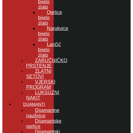
bijelo
zlato
Ogrlice
bijelo
zlato
Narukvice
bijelo
zlato
Lančić
bijelo
zlato
ZARUČNIČKO
PRSTENJE
ZLATNI
SETOVI
VJERSKI
PROGRAM
LUKSUZNI
NAKIT
DIJAMANTI
Dijamantne
naušnice
Dijamantske
ogrlice
Dijamantski