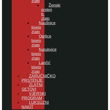
zlato
Ženski
prsten
b.
zlato
Naušnice
bijelo
zlato
Ogrlice
bijelo
zlato
Narukvice
bijelo
zlato
Lančić
bijelo
zlato
ZARUČNIČKO
PRSTENJE
ZLATNI
SETOVI
VJERSKI
PROGRAM
LUKSUZNI
NAKIT