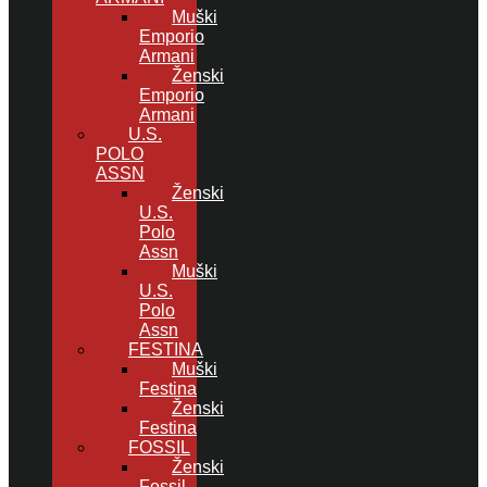
Muški
Emporio
Armani
Ženski
Emporio
Armani
U.S.
POLO
ASSN
Ženski
U.S.
Polo
Assn
Muški
U.S.
Polo
Assn
FESTINA
Muški
Festina
Ženski
Festina
FOSSIL
Ženski
Fossil