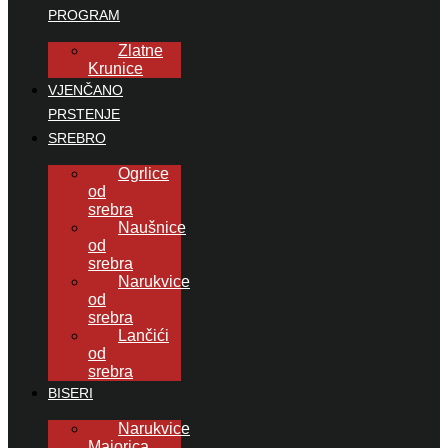
PROGRAM
Zlatne
Krunice
VJENČANO
PRSTENJE
SREBRO
Ogrlice
od
srebra
Naušnice
od
srebra
Narukvice
od
srebra
Lančići
od
srebra
BISERI
Narukvice
Majorica