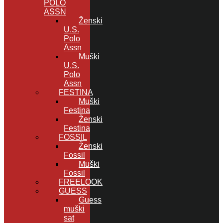
POLO
ASSN
Ženski
U.S.
Polo
Assn
Muški
U.S.
Polo
Assn
FESTINA
Muški
Festina
Ženski
Festina
FOSSIL
Ženski
Fossil
Muški
Fossil
FREELOOK
GUESS
Guess
muški
sat