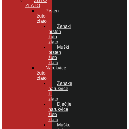
ŽUTO
ZLATO
Prsten
žuto
zlato
Ženski
prsten
žuto
zlato
Muški
prsten
žuto
zlato
Narukvice
žuto
zlato
Ženske
narukvice
ž.
zlato
Dječije
narukvice
žuto
zlato
Muške