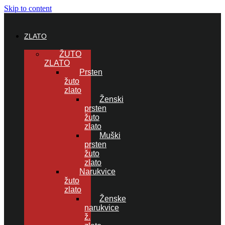
Skip to content
ZLATO
ŽUTO
ZLATO
Prsten
žuto
zlato
Ženski
prsten
žuto
zlato
Muški
prsten
žuto
zlato
Narukvice
žuto
zlato
Ženske
narukvice
ž.