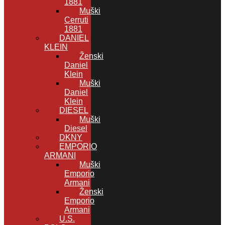
1881
Muški
Cerruti
1881
DANIEL
KLEIN
Ženski
Daniel
Klein
Muški
Daniel
Klein
DIESEL
Muški
Diesel
DKNY
EMPORIO
ARMANI
Muški
Emporio
Armani
Ženski
Emporio
Armani
U.S.