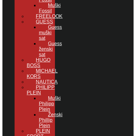
Muški
Fossil
FREELOOK
GUESS
Guess
muški
sat
Guess
ženski
sat
HUGO
BOSS
MICHAEL
KORS
NAUTICA
PHILIPP
PLEIN
Muški
Philipp
Plein
Ženski
Phillip
Plein
PLEIN