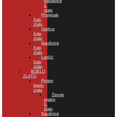
narukvice
ž.
zlato
Privjesak
žuto
zlato
Ogrlice
žuto
zlato
Naušnice
žuto
zlato
Lančić
žuto
zlato
BIJELO
ZLATO
Prsten
bijelo
zlato
Ženski
prsten
b.
zlato
Naušnice