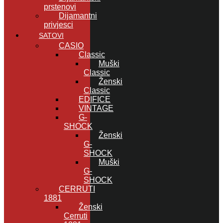
prstenovi
Dijamantni
privjesci
SATOVI
CASIO
Classic
Muški
Classic
Ženski
Classic
EDIFICE
VINTAGE
G-
SHOCK
Ženski
G-
SHOCK
Muški
G-
SHOCK
CERRUTI
1881
Ženski
Cerruti