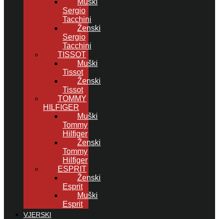
Muški
Sergio
Tacchini
Ženski
Sergio
Tacchini
TISSOT
Muški
Tissot
Ženski
Tissot
TOMMY
HILFIGER
Muški
Tommy
Hilfiger
Ženski
Tommy
Hilfiger
ESPRIT
Ženski
Esprit
Muški
Esprit
VJERSKI