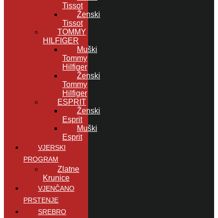
Tissot
Ženski
Tissot
TOMMY
HILFIGER
Muški
Tommy
Hilfiger
Ženski
Tommy
Hilfiger
ESPRIT
Ženski
Esprit
Muški
Esprit
VJERSKI
PROGRAM
Zlatne
Krunice
VJENČANO
PRSTENJE
SREBRO