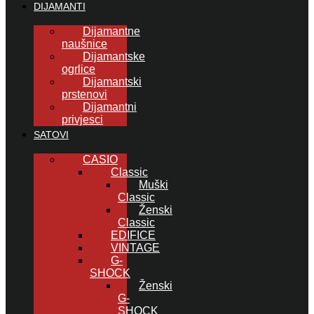
DIJAMANTI
Dijamantne
naušnice
Dijamantske
ogrlice
Dijamantski
prstenovi
Dijamantni
privjesci
SATOVI
CASIO
Classic
Muški
Classic
Ženski
Classic
EDIFICE
VINTAGE
G-
SHOCK
Ženski
G-
SHOCK