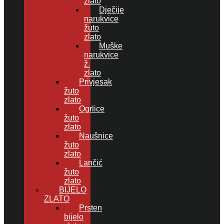
zlato
Dječije
narukvice
žuto
zlato
Muške
narukvice
ž.
zlato
Privjesak
žuto
zlato
Ogrlice
žuto
zlato
Naušnice
žuto
zlato
Lančić
žuto
zlato
BIJELO
ZLATO
Prsten
bijelo