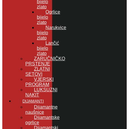
bijelo
zlato
Ogrlice
bijelo
zlato
Narukvice
bijelo
zlato
Lančić
bijelo
zlato
ZARUČNIČKO
PRSTENJE
ZLATNI
SETOVI
VJERSKI
PROGRAM
LUKSUZNI
NAKIT
DIJAMANTI
Dijamantne
naušnice
Dijamantske
ogrlice
Dijamantski