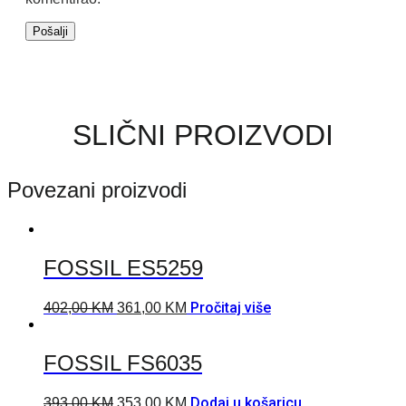
SLIČNI PROIZVODI
Povezani proizvodi
FOSSIL ES5259
Pročitaj više
402,00
KM
361,00
KM
FOSSIL FS6035
Dodaj u košaricu
393,00
KM
353,00
KM