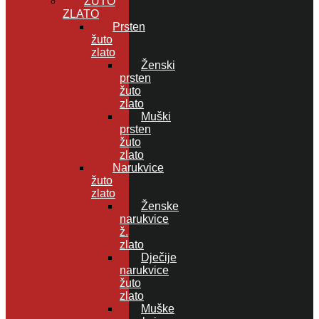
ŽUTO
ZLATO
Prsten
žuto
zlato
Ženski
prsten
žuto
zlato
Muški
prsten
žuto
zlato
Narukvice
žuto
zlato
Ženske
narukvice
ž.
zlato
Dječije
narukvice
žuto
zlato
Muške