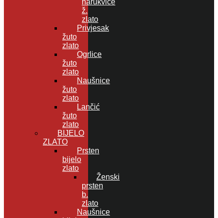
narukvice
ž.
zlato
Privjesak
žuto
zlato
Ogrlice
žuto
zlato
Naušnice
žuto
zlato
Lančić
žuto
zlato
BIJELO
ZLATO
Prsten
bijelo
zlato
Ženski
prsten
b.
zlato
Naušnice