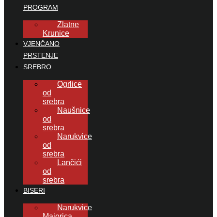
PROGRAM
Zlatne
Krunice
VJENČANO
PRSTENJE
SREBRO
Ogrlice
od
srebra
Naušnice
od
srebra
Narukvice
od
srebra
Lančići
od
srebra
BISERI
Narukvice
Majorica