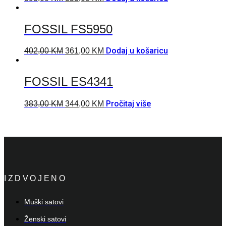
FOSSIL FS5950
Dodaj u košaricu
402,00
KM
361,00
KM
FOSSIL ES4341
Pročitaj više
383,00
KM
344,00
KM
IZDVOJENO
Muški satovi
Ženski satovi