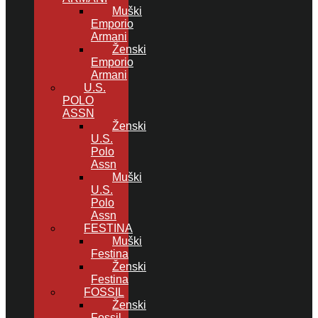
Muški
Emporio
Armani
Ženski
Emporio
Armani
U.S.
POLO
ASSN
Ženski
U.S.
Polo
Assn
Muški
U.S.
Polo
Assn
FESTINA
Muški
Festina
Ženski
Festina
FOSSIL
Ženski
Fossil