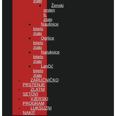
zlato
Ženski
prsten
b.
zlato
Naušnice
bijelo
zlato
Ogrlice
bijelo
zlato
Narukvice
bijelo
zlato
Lančić
bijelo
zlato
ZARUČNIČKO
PRSTENJE
ZLATNI
SETOVI
VJERSKI
PROGRAM
LUKSUZNI
NAKIT