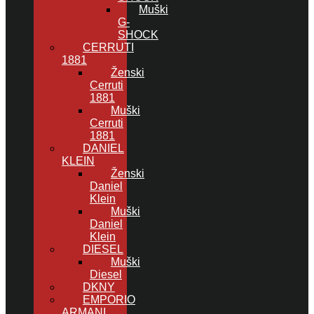
Muški
G-
SHOCK
CERRUTI
1881
Ženski
Cerruti
1881
Muški
Cerruti
1881
DANIEL
KLEIN
Ženski
Daniel
Klein
Muški
Daniel
Klein
DIESEL
Muški
Diesel
DKNY
EMPORIO
ARMANI