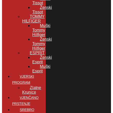
Tissot
Ženski
Tissot
TOMMY
HILFIGER
Muški
Tommy
Hilfiger
Ženski
Tommy
Hilfiger
ESPRIT
Ženski
Esprit
Muški
Esprit
VJERSKI
PROGRAM
Zlatne
Krunice
VJENČANO
PRSTENJE
SREBRO