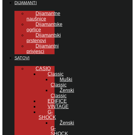
DIJAMANTI
Dijamantne
naušnice
Dijamantske
ogrlice
Dijamantski
prstenovi
Dijamantni
privjesci
SATOVI
CASIO
Classic
Muški
Classic
Ženski
Classic
EDIFICE
VINTAGE
G-
SHOCK
Ženski
G-
SHOCK