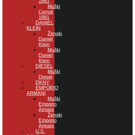
1881
Muški
Cerruti
1881
DANIEL
KLEIN
Ženski
Daniel
Klein
Muški
Daniel
Klein
DIESEL
Muški
Diesel
DKNY
EMPORIO
ARMANI
Muški
Emporio
Armani
Ženski
Emporio
Armani
U.S.