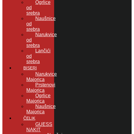
Ogrlice
od
srebra
Naušnice
od
srebra
Narukvice
od
srebra
Lančići
od
srebra
BISERI
Narukvice
Majorica
Prstenovi
Majorica
Ogrlice
Majorica
Naušnice
Majorica
ČELIK
GUESS
NAKIT