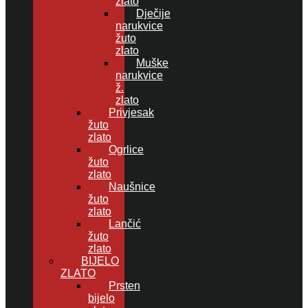
zlato
Dječije
narukvice
žuto
zlato
Muške
narukvice
ž.
zlato
Privjesak
žuto
zlato
Ogrlice
žuto
zlato
Naušnice
žuto
zlato
Lančić
žuto
zlato
BIJELO
ZLATO
Prsten
bijelo