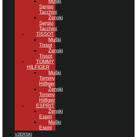
Muški
Sergio
Tacchini
Ženski
Sergio
Tacchini
TISSOT
Muški
Tissot
Ženski
Tissot
TOMMY
HILFIGER
Muški
Tommy
Hilfiger
Ženski
Tommy
Hilfiger
ESPRIT
Ženski
Esprit
Muški
Esprit
VJERSKI