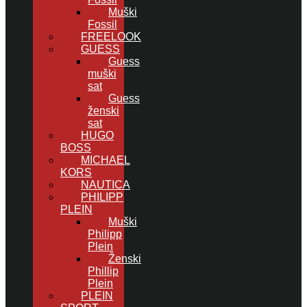
Muški
Fossil
FREELOOK
GUESS
Guess
muški
sat
Guess
ženski
sat
HUGO
BOSS
MICHAEL
KORS
NAUTICA
PHILIPP
PLEIN
Muški
Philipp
Plein
Ženski
Phillip
Plein
PLEIN