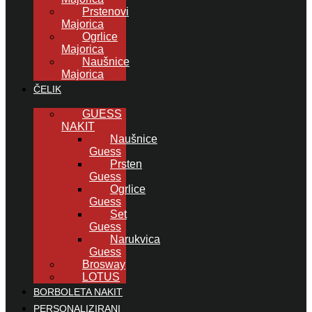
Prstenovi
Majorica
Ogrlice
Majorica
Naušnice
Majorica
ČELIK
GUESS
NAKIT
Naušnice
Guess
Prsten
Guess
Ogrlice
Guess
Set
Guess
Narukvica
Guess
Brosway
LOTUS
BORBOLETA NAKIT
PERSONALIZIRANI