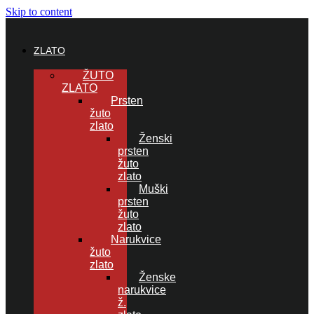
Skip to content
ZLATO
ŽUTO
ZLATO
Prsten
žuto
zlato
Ženski
prsten
žuto
zlato
Muški
prsten
žuto
zlato
Narukvice
žuto
zlato
Ženske
narukvice
ž.