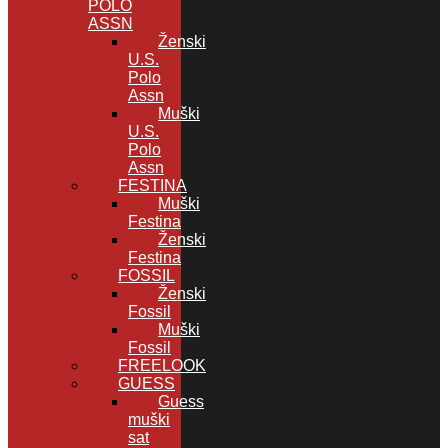
POLO
ASSN
Ženski
U.S.
Polo
Assn
Muški
U.S.
Polo
Assn
FESTINA
Muški
Festina
Ženski
Festina
FOSSIL
Ženski
Fossil
Muški
Fossil
FREELOOK
GUESS
Guess
muški
sat