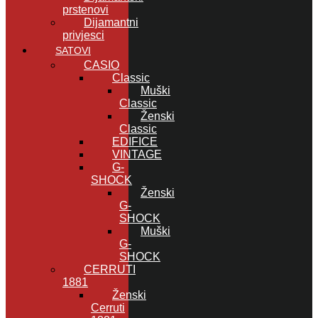
prstenovi
Dijamantni
privjesci
SATOVI
CASIO
Classic
Muški
Classic
Ženski
Classic
EDIFICE
VINTAGE
G-
SHOCK
Ženski
G-
SHOCK
Muški
G-
SHOCK
CERRUTI
1881
Ženski
Cerruti