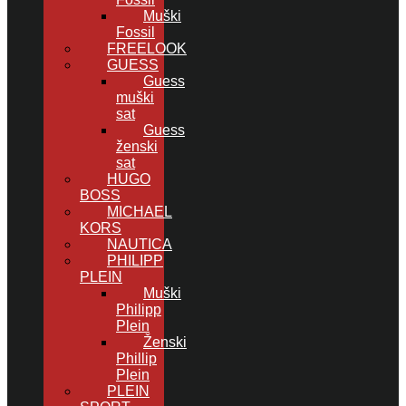
Muški
Fossil
FREELOOK
GUESS
Guess
muški
sat
Guess
ženski
sat
HUGO
BOSS
MICHAEL
KORS
NAUTICA
PHILIPP
PLEIN
Muški
Philipp
Plein
Ženski
Phillip
Plein
PLEIN