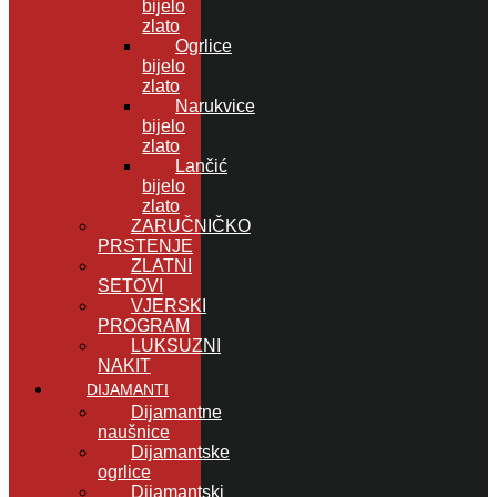
bijelo
zlato
Ogrlice
bijelo
zlato
Narukvice
bijelo
zlato
Lančić
bijelo
zlato
ZARUČNIČKO
PRSTENJE
ZLATNI
SETOVI
VJERSKI
PROGRAM
LUKSUZNI
NAKIT
DIJAMANTI
Dijamantne
naušnice
Dijamantske
ogrlice
Dijamantski