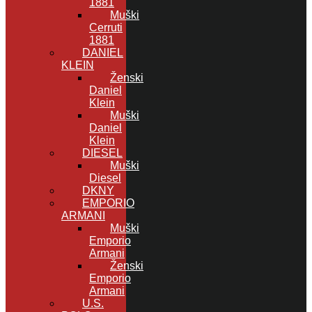
1881
Muški
Cerruti
1881
DANIEL
KLEIN
Ženski
Daniel
Klein
Muški
Daniel
Klein
DIESEL
Muški
Diesel
DKNY
EMPORIO
ARMANI
Muški
Emporio
Armani
Ženski
Emporio
Armani
U.S.