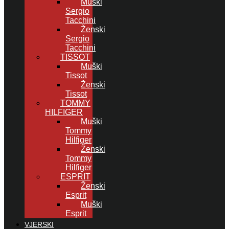
Muški
Sergio
Tacchini
Ženski
Sergio
Tacchini
TISSOT
Muški
Tissot
Ženski
Tissot
TOMMY
HILFIGER
Muški
Tommy
Hilfiger
Ženski
Tommy
Hilfiger
ESPRIT
Ženski
Esprit
Muški
Esprit
VJERSKI