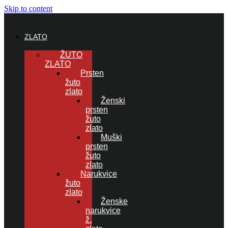
Skip to content
ZLATO
ŽUTO
ZLATO
Prsten
žuto
zlato
Ženski
prsten
žuto
zlato
Muški
prsten
žuto
zlato
Narukvice
žuto
zlato
Ženske
narukvice
ž.