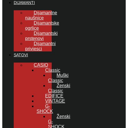
DIJAMANTI
Dijamantne
naušnice
Dijamantske
ogrlice
Dijamantski
prstenovi
Dijamantni
privjesci
SATOVI
CASIO
Classic
Muški
Classic
Ženski
Classic
EDIFICE
VINTAGE
G-
SHOCK
Ženski
G-
SHOCK