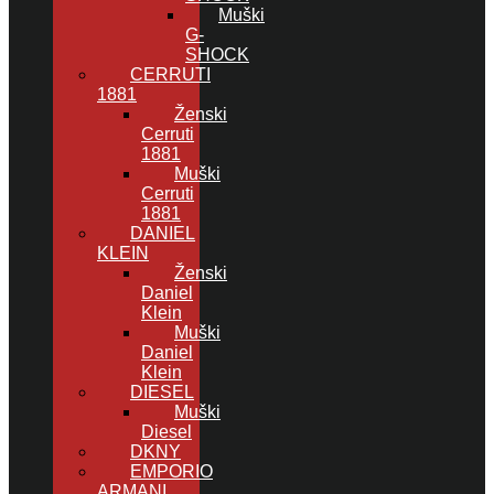
Muški
G-
SHOCK
CERRUTI
1881
Ženski
Cerruti
1881
Muški
Cerruti
1881
DANIEL
KLEIN
Ženski
Daniel
Klein
Muški
Daniel
Klein
DIESEL
Muški
Diesel
DKNY
EMPORIO
ARMANI