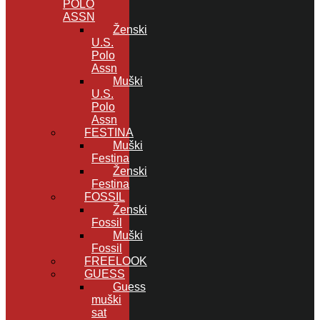
POLO
ASSN
Ženski
U.S.
Polo
Assn
Muški
U.S.
Polo
Assn
FESTINA
Muški
Festina
Ženski
Festina
FOSSIL
Ženski
Fossil
Muški
Fossil
FREELOOK
GUESS
Guess
muški
sat