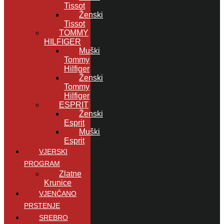
Tissot
Ženski
Tissot
TOMMY
HILFIGER
Muški
Tommy
Hilfiger
Ženski
Tommy
Hilfiger
ESPRIT
Ženski
Esprit
Muški
Esprit
VJERSKI
PROGRAM
Zlatne
Krunice
VJENČANO
PRSTENJE
SREBRO