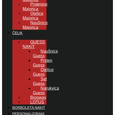
Prstenovi
Majorica
Ogrlice
Majorica
Naušnice
Majorica
ČELIK
GUESS
NAKIT
Naušnice
Guess
Prsten
Guess
Ogrlice
Guess
Set
Guess
Narukvica
Guess
Brosway
LOTUS
BORBOLETA NAKIT
PERSONALIZIRANI