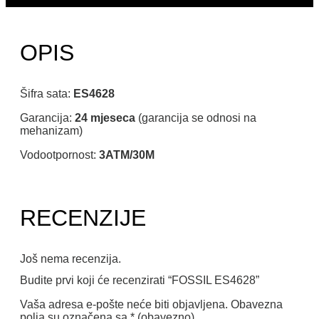
OPIS
Šifra sata:
ES4628
Garancija:
24 mjeseca
(garancija se odnosi na
mehanizam)
Vodootpornost:
3ATM/30M
RECENZIJE
Još nema recenzija.
Budite prvi koji će recenzirati “FOSSIL ES4628”
Vaša adresa e-pošte neće biti objavljena.
Obavezna
polja su označena sa
* (obavezno)