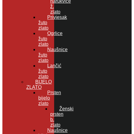
narukvice
ž.
zlato
Privjesak
žuto
zlato
Ogrlice
žuto
zlato
Naušnice
žuto
zlato
Lančić
žuto
zlato
BIJELO
ZLATO
Prsten
bijelo
zlato
Ženski
prsten
b.
zlato
Naušnice