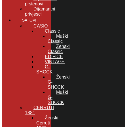
prstenovi
Dijamantni
privjesci
SATOVI
CASIO
Classic
Muški
Classic
Ženski
Classic
EDIFICE
VINTAGE
G-
SHOCK
Ženski
G-
SHOCK
Muški
G-
SHOCK
CERRUTI
1881
Ženski
Cerruti