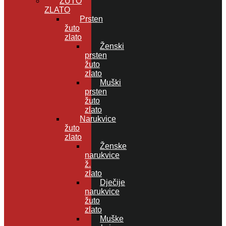
ŽUTO
ZLATO
Prsten
žuto
zlato
Ženski
prsten
žuto
zlato
Muški
prsten
žuto
zlato
Narukvice
žuto
zlato
Ženske
narukvice
ž.
zlato
Dječije
narukvice
žuto
zlato
Muške