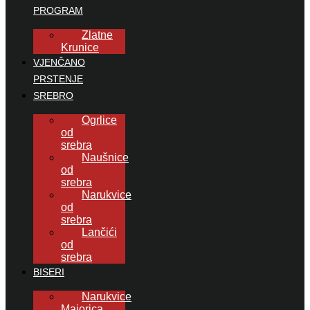
PROGRAM
Zlatne
Krunice
VJENČANO
PRSTENJE
SREBRO
Ogrlice
od
srebra
Naušnice
od
srebra
Narukvice
od
srebra
Lančići
od
srebra
BISERI
Narukvice
Majorica