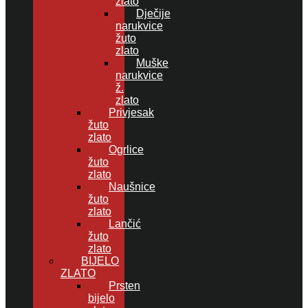
zlato
Dječije
narukvice
žuto
zlato
Muške
narukvice
ž.
zlato
Privjesak
žuto
zlato
Ogrlice
žuto
zlato
Naušnice
žuto
zlato
Lančić
žuto
zlato
BIJELO
ZLATO
Prsten
bijelo