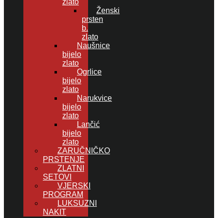
zlato
Ženski
prsten
b.
zlato
Naušnice
bijelo
zlato
Ogrlice
bijelo
zlato
Narukvice
bijelo
zlato
Lančić
bijelo
zlato
ZARUČNIČKO
PRSTENJE
ZLATNI
SETOVI
VJERSKI
PROGRAM
LUKSUZNI
NAKIT