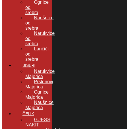
Ogrlice
od
srebra
Naušnice
od
srebra
Narukvice
od
srebra
Lančići
od
srebra
BISERI
Narukvice
Majorica
Prstenovi
Majorica
Ogrlice
Majorica
Naušnice
Majorica
ČELIK
GUESS
NAKIT