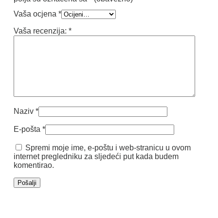
Vaša ocjena
*
Vaša recenzija:
*
Naziv
*
E-pošta
*
Spremi moje ime, e-poštu i web-stranicu u ovom
internet pregledniku za sljedeći put kada budem
komentirao.