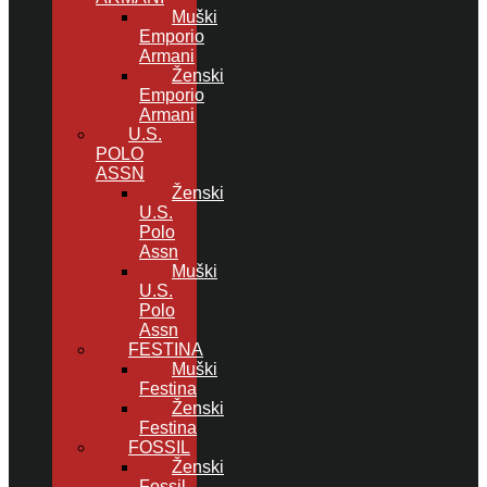
Muški
Emporio
Armani
Ženski
Emporio
Armani
U.S.
POLO
ASSN
Ženski
U.S.
Polo
Assn
Muški
U.S.
Polo
Assn
FESTINA
Muški
Festina
Ženski
Festina
FOSSIL
Ženski
Fossil