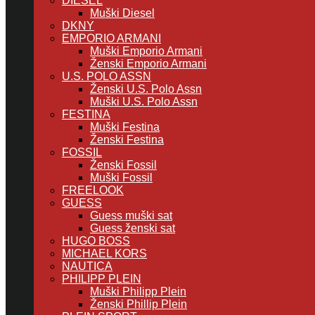
DIESEL
Muški Diesel
DKNY
EMPORIO ARMANI
Muški Emporio Armani
Ženski Emporio Armani
U.S. POLO ASSN
Ženski U.S. Polo Assn
Muški U.S. Polo Assn
FESTINA
Muški Festina
Ženski Festina
FOSSIL
Ženski Fossil
Muški Fossil
FREELOOK
GUESS
Guess muški sat
Guess ženski sat
HUGO BOSS
MICHAEL KORS
NAUTICA
PHILIPP PLEIN
Muški Philipp Plein
Ženski Phillip Plein