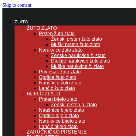
Skip to content
ZLATO
ŽUTO ZLATO
Prsten žuto zlato
Ženski prsten žuto zlato
Muški prsten žuto zlato
Narukvice žuto zlato
Ženske narukvice ž. zlato
Dječije narukvice žuto zlato
Muške narukvice ž. zlato
Privjesak žuto zlato
Ogrlice žuto zlato
Naušnice žuto zlato
Lančić žuto zlato
BIJELO ZLATO
Prsten bijelo zlato
Ženski prsten b. zlato
Naušnice bijelo zlato
Ogrlice bijelo zlato
Narukvice bijelo zlato
Lančić bijelo zlato
ZARUČNIČKO PRSTENJE