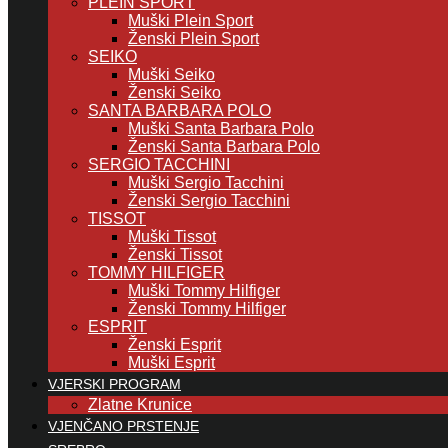
PLEIN SPORT
Muški Plein Sport
Ženski Plein Sport
SEIKO
Muški Seiko
Ženski Seiko
SANTA BARBARA POLO
Muški Santa Barbara Polo
Ženski Santa Barbara Polo
SERGIO TACCHINI
Muški Sergio Tacchini
Ženski Sergio Tacchini
TISSOT
Muški Tissot
Ženski Tissot
TOMMY HILFIGER
Muški Tommy Hilfiger
Ženski Tommy Hilfiger
ESPRIT
Ženski Esprit
Muški Esprit
VJERSKI PROGRAM
Zlatne Krunice
VJENČANO PRSTENJE