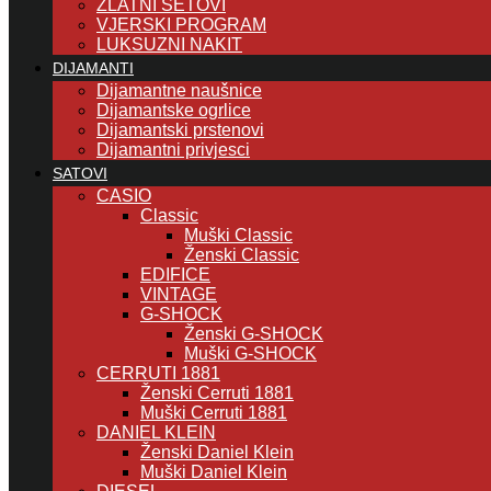
ZLATNI SETOVI
VJERSKI PROGRAM
LUKSUZNI NAKIT
DIJAMANTI
Dijamantne naušnice
Dijamantske ogrlice
Dijamantski prstenovi
Dijamantni privjesci
SATOVI
CASIO
Classic
Muški Classic
Ženski Classic
EDIFICE
VINTAGE
G-SHOCK
Ženski G-SHOCK
Muški G-SHOCK
CERRUTI 1881
Ženski Cerruti 1881
Muški Cerruti 1881
DANIEL KLEIN
Ženski Daniel Klein
Muški Daniel Klein