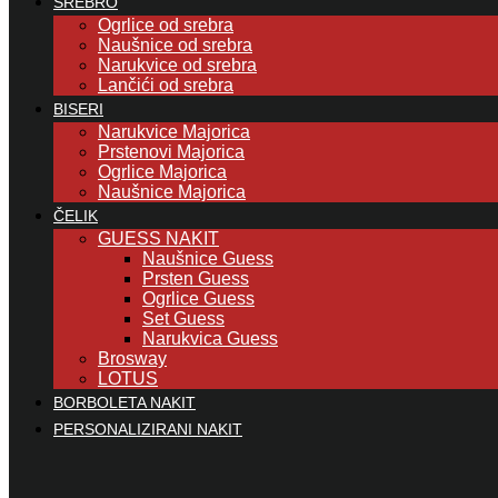
SREBRO
Ogrlice od srebra
Naušnice od srebra
Narukvice od srebra
Lančići od srebra
BISERI
Narukvice Majorica
Prstenovi Majorica
Ogrlice Majorica
Naušnice Majorica
ČELIK
GUESS NAKIT
Naušnice Guess
Prsten Guess
Ogrlice Guess
Set Guess
Narukvica Guess
Brosway
LOTUS
BORBOLETA NAKIT
PERSONALIZIRANI NAKIT