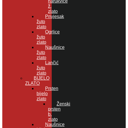
narukvice
ž.
zlato
Privjesak
žuto
zlato
Ogrlice
žuto
zlato
Naušnice
žuto
zlato
Lančić
žuto
zlato
BIJELO
ZLATO
Prsten
bijelo
zlato
Ženski
prsten
b.
zlato
Naušnice