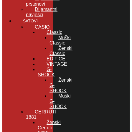
prstenovi
Dijamantni
privjesci
SATOVI
CASIO
Classic
Muški
Classic
Ženski
Classic
EDIFICE
VINTAGE
G-
SHOCK
Ženski
G-
SHOCK
Muški
G-
SHOCK
CERRUTI
1881
Ženski
Cerruti