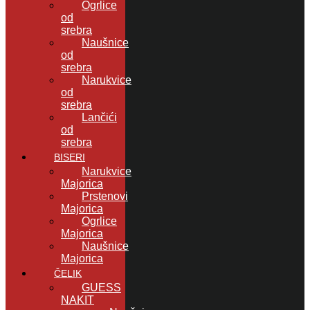
Ogrlice
od
srebra
Naušnice
od
srebra
Narukvice
od
srebra
Lančići
od
srebra
BISERI
Narukvice
Majorica
Prstenovi
Majorica
Ogrlice
Majorica
Naušnice
Majorica
ČELIK
GUESS
NAKIT