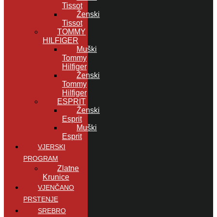
Tissot
Ženski
Tissot
TOMMY
HILFIGER
Muški
Tommy
Hilfiger
Ženski
Tommy
Hilfiger
ESPRIT
Ženski
Esprit
Muški
Esprit
VJERSKI
PROGRAM
Zlatne
Krunice
VJENČANO
PRSTENJE
SREBRO