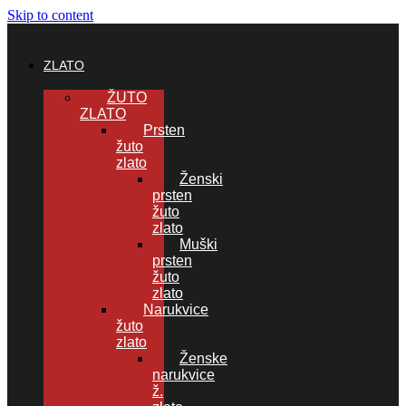
Skip to content
ZLATO
ŽUTO
ZLATO
Prsten
žuto
zlato
Ženski
prsten
žuto
zlato
Muški
prsten
žuto
zlato
Narukvice
žuto
zlato
Ženske
narukvice
ž.