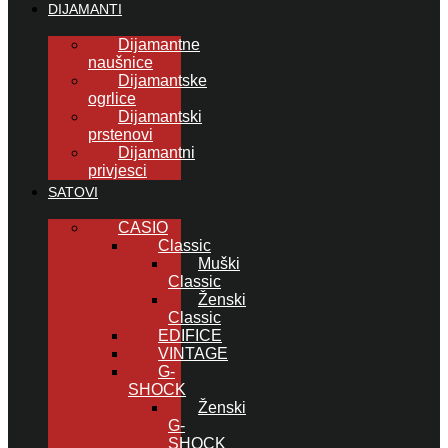
DIJAMANTI
Dijamantne
naušnice
Dijamantske
ogrlice
Dijamantski
prstenovi
Dijamantni
privjesci
SATOVI
CASIO
Classic
Muški
Classic
Ženski
Classic
EDIFICE
VINTAGE
G-
SHOCK
Ženski
G-
SHOCK