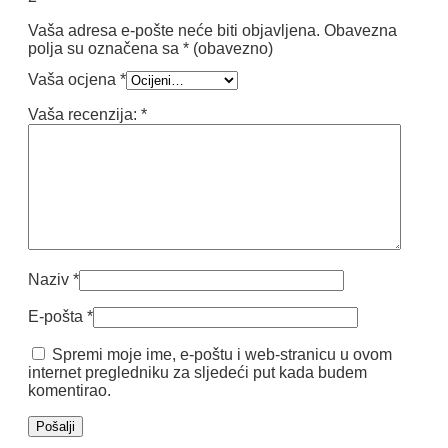
Vaša adresa e-pošte neće biti objavljena.
Obavezna
polja su označena sa
* (obavezno)
Vaša ocjena
*
Vaša recenzija:
*
Naziv
*
E-pošta
*
Spremi moje ime, e-poštu i web-stranicu u ovom
internet pregledniku za sljedeći put kada budem
komentirao.