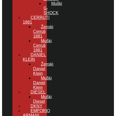
Muški
G-
SHOCK
CERRUTI
1881
Ženski
Cerruti
1881
Muški
Cerruti
1881
DANIEL
KLEIN
Ženski
Daniel
Klein
Muški
Daniel
Klein
DIESEL
Muški
Diesel
DKNY
EMPORIO
ARMANI