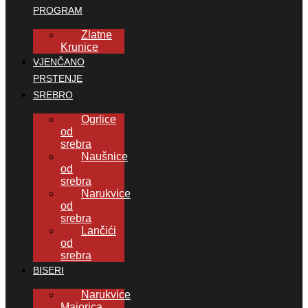
PROGRAM
Zlatne
Krunice
VJENČANO
PRSTENJE
SREBRO
Ogrlice
od
srebra
Naušnice
od
srebra
Narukvice
od
srebra
Lančići
od
srebra
BISERI
Narukvice
Majorica