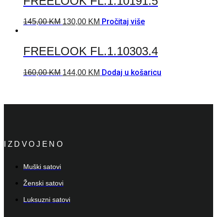
FREELOOK FL.1.10191.5
Pročitaj više
145,00
KM
130,00
KM
FREELOOK FL.1.10303.4
Dodaj u košaricu
160,00
KM
144,00
KM
IZDVOJENO
Muški satovi
Ženski satovi
Luksuzni satovi