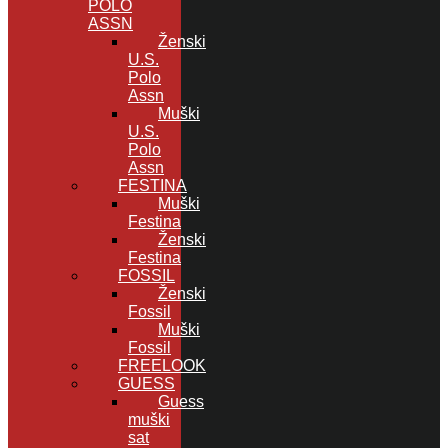
POLO
ASSN
Ženski
U.S.
Polo
Assn
Muški
U.S.
Polo
Assn
FESTINA
Muški
Festina
Ženski
Festina
FOSSIL
Ženski
Fossil
Muški
Fossil
FREELOOK
GUESS
Guess
muški
sat