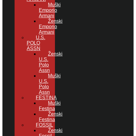
Muški
Emporio
Armani
Ženski
Emporio
Armani
U.S.
POLO
ASSN
Ženski
U.S.
Polo
Assn
Muški
U.S.
Polo
Assn
FESTINA
Muški
Festina
Ženski
Festina
FOSSIL
Ženski
Fossil