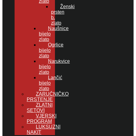
zlato
Ženski
prsten
b.
zlato
Naušnice
bijelo
zlato
Ogrlice
bijelo
zlato
Narukvice
bijelo
zlato
Lančić
bijelo
zlato
ZARUČNIČKO
PRSTENJE
ZLATNI
SETOVI
VJERSKI
PROGRAM
LUKSUZNI
NAKIT