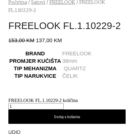
Početna
/
Satovi
/
FREELOOK
/ FREELOOK
FL.1.10229-2
FREELOOK FL.1.10229-2
153,00
KM
137,00
KM
BRAND
FREELOOK
PROMJER KUĆIŠTA
38mm
TIP MEHANIZMA
QUARTZ
TIP NARUKVICE
ČELIK
FREELOOK FL.1.10229-2 količina
Dodaj u košaricu
UDIO