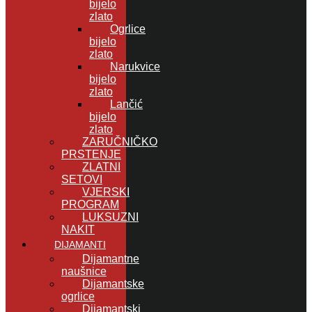
bijelo
zlato
Ogrlice
bijelo
zlato
Narukvice
bijelo
zlato
Lančić
bijelo
zlato
ZARUČNIČKO
PRSTENJE
ZLATNI
SETOVI
VJERSKI
PROGRAM
LUKSUZNI
NAKIT
DIJAMANTI
Dijamantne
naušnice
Dijamantske
ogrlice
Dijamantski