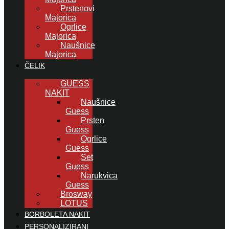
Prstenovi
Majorica
Ogrlice
Majorica
Naušnice
Majorica
ČELIK
GUESS
NAKIT
Naušnice
Guess
Prsten
Guess
Ogrlice
Guess
Set
Guess
Narukvica
Guess
Brosway
LOTUS
BORBOLETA NAKIT
PERSONALIZIRANI