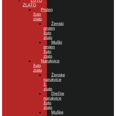
ŽUTO
ZLATO
Prsten
žuto
zlato
Ženski
prsten
žuto
zlato
Muški
prsten
žuto
zlato
Narukvice
žuto
zlato
Ženske
narukvice
ž.
zlato
Dječije
narukvice
žuto
zlato
Muške