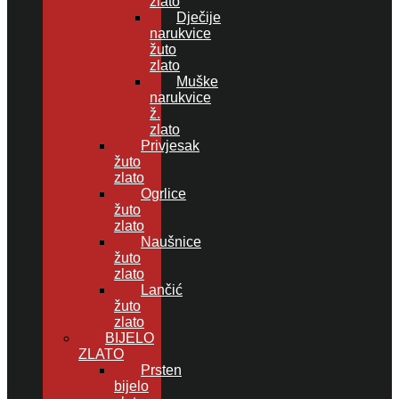
zlato
Dječije
narukvice
žuto
zlato
Muške
narukvice
ž.
zlato
Privjesak
žuto
zlato
Ogrlice
žuto
zlato
Naušnice
žuto
zlato
Lančić
žuto
zlato
BIJELO
ZLATO
Prsten
bijelo