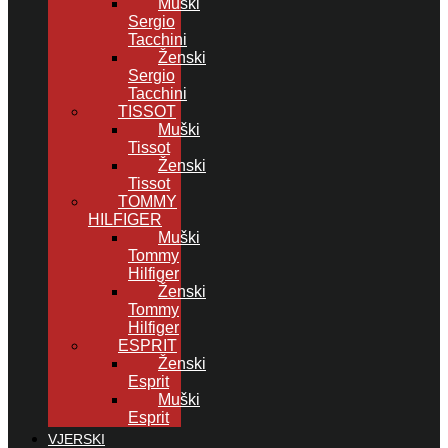
Muški
Sergio
Tacchini
Ženski
Sergio
Tacchini
TISSOT
Muški
Tissot
Ženski
Tissot
TOMMY
HILFIGER
Muški
Tommy
Hilfiger
Ženski
Tommy
Hilfiger
ESPRIT
Ženski
Esprit
Muški
Esprit
VJERSKI