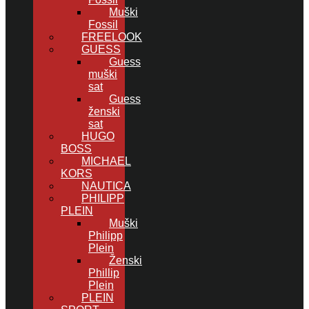
Muški
Fossil
FREELOOK
GUESS
Guess
muški
sat
Guess
ženski
sat
HUGO
BOSS
MICHAEL
KORS
NAUTICA
PHILIPP
PLEIN
Muški
Philipp
Plein
Ženski
Phillip
Plein
PLEIN