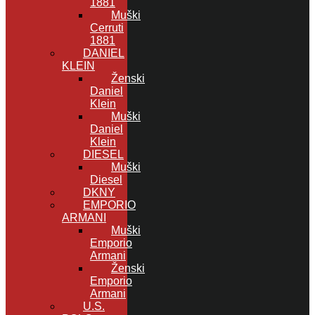
1881
Muški
Cerruti
1881
DANIEL
KLEIN
Ženski
Daniel
Klein
Muški
Daniel
Klein
DIESEL
Muški
Diesel
DKNY
EMPORIO
ARMANI
Muški
Emporio
Armani
Ženski
Emporio
Armani
U.S.