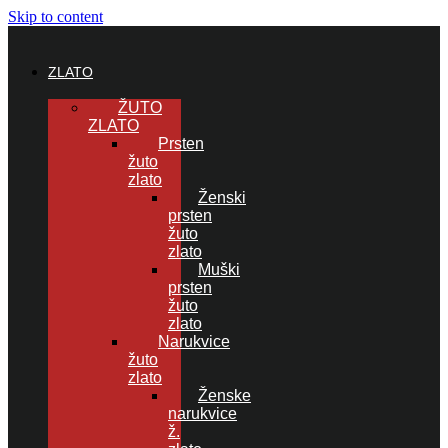
Skip to content
ZLATO
ŽUTO
ZLATO
Prsten
žuto
zlato
Ženski
prsten
žuto
zlato
Muški
prsten
žuto
zlato
Narukvice
žuto
zlato
Ženske
narukvice
ž.