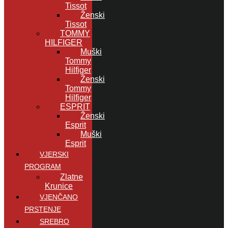
Tissot
Ženski
Tissot
TOMMY
HILFIGER
Muški
Tommy
Hilfiger
Ženski
Tommy
Hilfiger
ESPRIT
Ženski
Esprit
Muški
Esprit
VJERSKI
PROGRAM
Zlatne
Krunice
VJENČANO
PRSTENJE
SREBRO