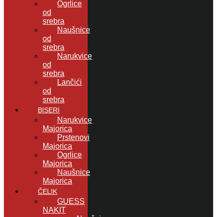
Ogrlice
od
srebra
Naušnice
od
srebra
Narukvice
od
srebra
Lančići
od
srebra
BISERI
Narukvice
Majorica
Prstenovi
Majorica
Ogrlice
Majorica
Naušnice
Majorica
ČELIK
GUESS
NAKIT