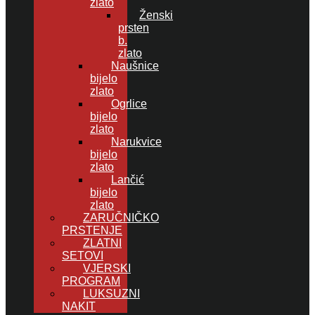
zlato
Ženski
prsten
b.
zlato
Naušnice
bijelo
zlato
Ogrlice
bijelo
zlato
Narukvice
bijelo
zlato
Lančić
bijelo
zlato
ZARUČNIČKO
PRSTENJE
ZLATNI
SETOVI
VJERSKI
PROGRAM
LUKSUZNI
NAKIT