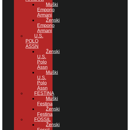
Muški
Emporio
Armani
Ženski
Emporio
Armani
U.S.
POLO
ASSN
Ženski
U.S.
Polo
Assn
Muški
U.S.
Polo
Assn
FESTINA
Muški
Festina
Ženski
Festina
FOSSIL
Ženski
Fossil