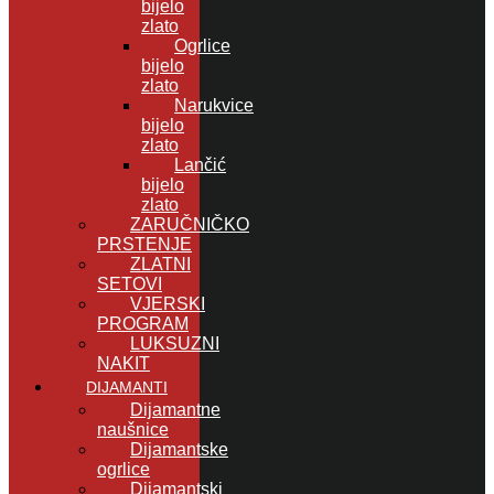
bijelo
zlato
Ogrlice
bijelo
zlato
Narukvice
bijelo
zlato
Lančić
bijelo
zlato
ZARUČNIČKO
PRSTENJE
ZLATNI
SETOVI
VJERSKI
PROGRAM
LUKSUZNI
NAKIT
DIJAMANTI
Dijamantne
naušnice
Dijamantske
ogrlice
Dijamantski