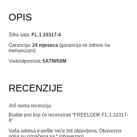
OPIS
Šifra sata:
FL.1.10317-4
Garancija:
24 mjeseca
(garancija se odnosi na
mehanizam)
Vodootpornost:
5ATM/50M
RECENZIJE
Još nema recenzija.
Budite prvi koji će recenzirati “FREELOOK FL.1.10317-
4”
Vaša adresa e-pošte neće biti objavljena.
Obavezna
polja su označena sa
* (obavezno)