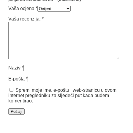
Vaša ocjena
*
Vaša recenzija:
*
Naziv
*
E-pošta
*
Spremi moje ime, e-poštu i web-stranicu u ovom
internet pregledniku za sljedeći put kada budem
komentirao.