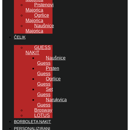
Prstenovi
Majorica
Ogrlice
Majorica
Naušnice
Majorica
ČELIK
GUESS
NAKIT
Naušnice
Guess
Prsten
Guess
Ogrlice
Guess
Set
Guess
Narukvica
Guess
Brosway
LOTUS
BORBOLETA NAKIT
PERSONALIZIRANI