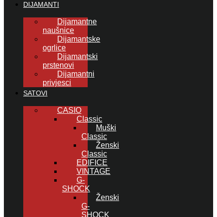
DIJAMANTI
Dijamantne
naušnice
Dijamantske
ogrlice
Dijamantski
prstenovi
Dijamantni
privjesci
SATOVI
CASIO
Classic
Muški
Classic
Ženski
Classic
EDIFICE
VINTAGE
G-
SHOCK
Ženski
G-
SHOCK