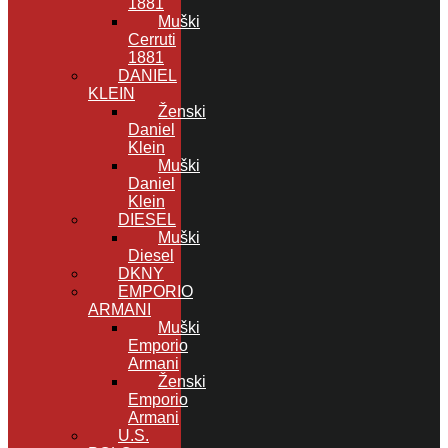
1881
Muški
Cerruti
1881
DANIEL
KLEIN
Ženski
Daniel
Klein
Muški
Daniel
Klein
DIESEL
Muški
Diesel
DKNY
EMPORIO
ARMANI
Muški
Emporio
Armani
Ženski
Emporio
Armani
U.S.