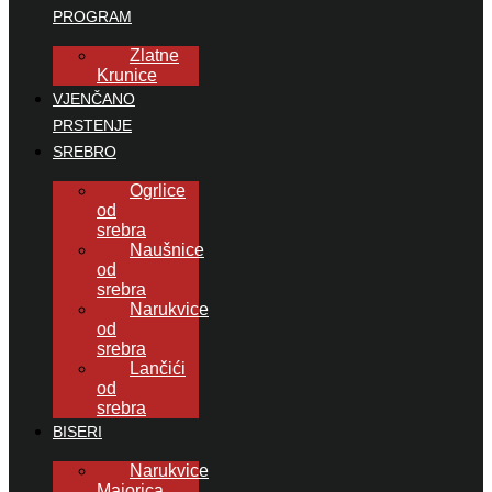
PROGRAM
Zlatne
Krunice
VJENČANO
PRSTENJE
SREBRO
Ogrlice
od
srebra
Naušnice
od
srebra
Narukvice
od
srebra
Lančići
od
srebra
BISERI
Narukvice
Majorica