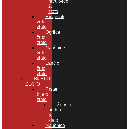
narukvice
ž.
zlato
Privjesak
žuto
zlato
Ogrlice
žuto
zlato
Naušnice
žuto
zlato
Lančić
žuto
zlato
BIJELO
ZLATO
Prsten
bijelo
zlato
Ženski
prsten
b.
zlato
Naušnice