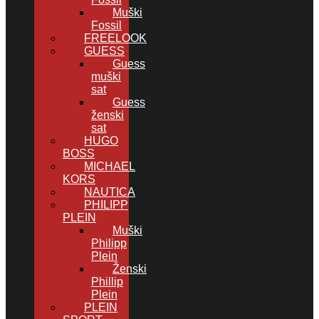
Muški
Fossil
FREELOOK
GUESS
Guess
muški
sat
Guess
ženski
sat
HUGO
BOSS
MICHAEL
KORS
NAUTICA
PHILIPP
PLEIN
Muški
Philipp
Plein
Ženski
Phillip
Plein
PLEIN