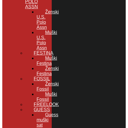
POLO
ASSN
Ženski
U.S.
Polo
Assn
Muški
U.S.
Polo
Assn
FESTINA
Muški
Festina
Ženski
Festina
FOSSIL
Ženski
Fossil
Muški
Fossil
FREELOOK
GUESS
Guess
muški
sat