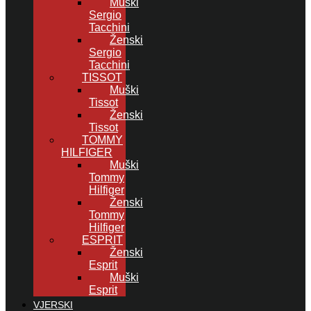
Muški
Sergio
Tacchini
Ženski
Sergio
Tacchini
TISSOT
Muški
Tissot
Ženski
Tissot
TOMMY
HILFIGER
Muški
Tommy
Hilfiger
Ženski
Tommy
Hilfiger
ESPRIT
Ženski
Esprit
Muški
Esprit
VJERSKI