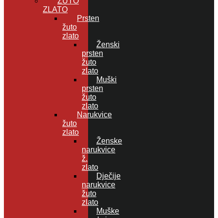
ŽUTO
ZLATO
Prsten
žuto
zlato
Ženski
prsten
žuto
zlato
Muški
prsten
žuto
zlato
Narukvice
žuto
zlato
Ženske
narukvice
ž.
zlato
Dječije
narukvice
žuto
zlato
Muške