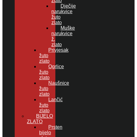
zlato
Dječije
narukvice
žuto
zlato
Muške
narukvice
ž.
zlato
Privjesak
žuto
zlato
Ogrlice
žuto
zlato
Naušnice
žuto
zlato
Lančić
žuto
zlato
BIJELO
ZLATO
Prsten
bijelo