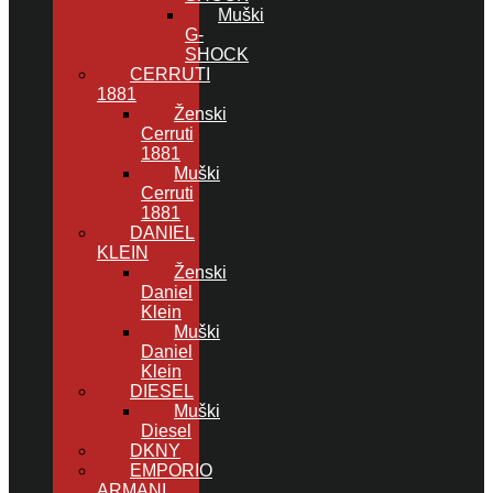
Muški
G-
SHOCK
CERRUTI
1881
Ženski
Cerruti
1881
Muški
Cerruti
1881
DANIEL
KLEIN
Ženski
Daniel
Klein
Muški
Daniel
Klein
DIESEL
Muški
Diesel
DKNY
EMPORIO
ARMANI