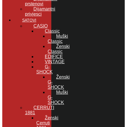
prstenovi
Dijamantni
privjesci
SATOVI
CASIO
Classic
Muški
Classic
Ženski
Classic
EDIFICE
VINTAGE
G-
SHOCK
Ženski
G-
SHOCK
Muški
G-
SHOCK
CERRUTI
1881
Ženski
Cerruti