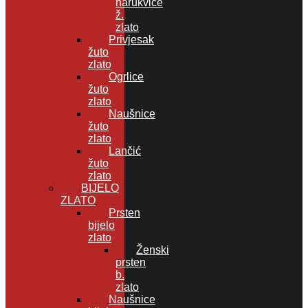
narukvice
ž.
zlato
Privjesak
žuto
zlato
Ogrlice
žuto
zlato
Naušnice
žuto
zlato
Lančić
žuto
zlato
BIJELO
ZLATO
Prsten
bijelo
zlato
Ženski
prsten
b.
zlato
Naušnice