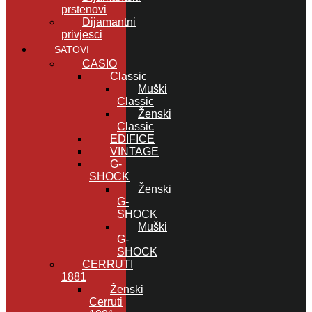
prstenovi
Dijamantni
privjesci
SATOVI
CASIO
Classic
Muški
Classic
Ženski
Classic
EDIFICE
VINTAGE
G-
SHOCK
Ženski
G-
SHOCK
Muški
G-
SHOCK
CERRUTI
1881
Ženski
Cerruti