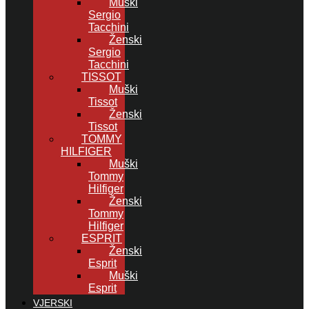
Muški
Sergio
Tacchini
Ženski
Sergio
Tacchini
TISSOT
Muški
Tissot
Ženski
Tissot
TOMMY
HILFIGER
Muški
Tommy
Hilfiger
Ženski
Tommy
Hilfiger
ESPRIT
Ženski
Esprit
Muški
Esprit
VJERSKI