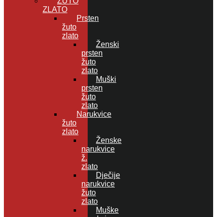
ŽUTO
ZLATO
Prsten
žuto
zlato
Ženski
prsten
žuto
zlato
Muški
prsten
žuto
zlato
Narukvice
žuto
zlato
Ženske
narukvice
ž.
zlato
Dječije
narukvice
žuto
zlato
Muške