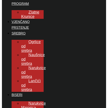
PROGRAM
Zlatne
Krunice
VJENČANO
PRSTENJE
SREBRO
Ogrlice
od
srebra
Naušnice
od
srebra
Narukvice
od
srebra
Lančići
od
srebra
BISERI
Narukvice
Majorica