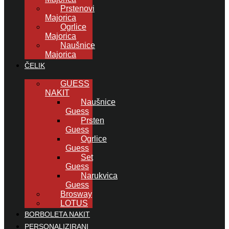
Prstenovi
Majorica
Ogrlice
Majorica
Naušnice
Majorica
ČELIK
GUESS
NAKIT
Naušnice
Guess
Prsten
Guess
Ogrlice
Guess
Set
Guess
Narukvica
Guess
Brosway
LOTUS
BORBOLETA NAKIT
PERSONALIZIRANI