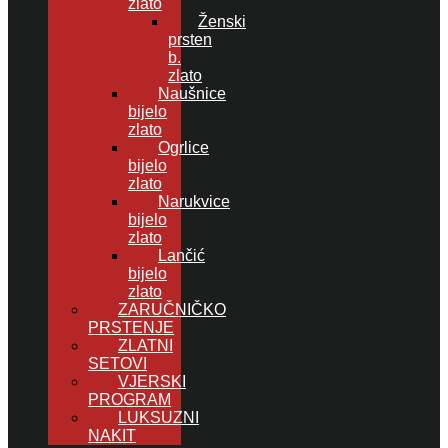
zlato
Ženski
prsten
b.
zlato
Naušnice
bijelo
zlato
Ogrlice
bijelo
zlato
Narukvice
bijelo
zlato
Lančić
bijelo
zlato
ZARUČNIČKO
PRSTENJE
ZLATNI
SETOVI
VJERSKI
PROGRAM
LUKSUZNI
NAKIT