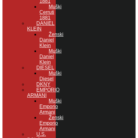
1881
Muški
Cerruti
1881
DANIEL
KLEIN
Ženski
Daniel
Klein
Muški
Daniel
Klein
DIESEL
Muški
Diesel
DKNY
EMPORIO
ARMANI
Muški
Emporio
Armani
Ženski
Emporio
Armani
U.S.