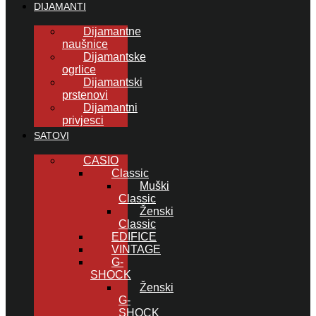
DIJAMANTI
Dijamantne
naušnice
Dijamantske
ogrlice
Dijamantski
prstenovi
Dijamantni
privjesci
SATOVI
CASIO
Classic
Muški
Classic
Ženski
Classic
EDIFICE
VINTAGE
G-
SHOCK
Ženski
G-
SHOCK