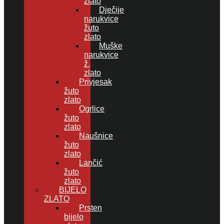
zlato
Dječije
narukvice
žuto
zlato
Muške
narukvice
ž.
zlato
Privjesak
žuto
zlato
Ogrlice
žuto
zlato
Naušnice
žuto
zlato
Lančić
žuto
zlato
BIJELO
ZLATO
Prsten
bijelo