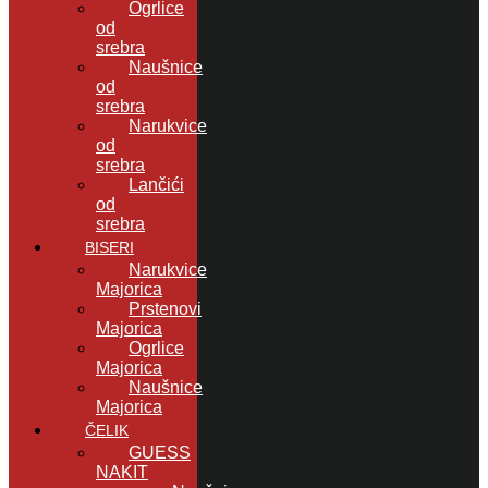
Ogrlice
od
srebra
Naušnice
od
srebra
Narukvice
od
srebra
Lančići
od
srebra
BISERI
Narukvice
Majorica
Prstenovi
Majorica
Ogrlice
Majorica
Naušnice
Majorica
ČELIK
GUESS
NAKIT