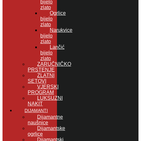
bijelo
zlato
Ogrlice
bijelo
zlato
Narukvice
bijelo
zlato
Lančić
bijelo
zlato
ZARUČNIČKO
PRSTENJE
ZLATNI
SETOVI
VJERSKI
PROGRAM
LUKSUZNI
NAKIT
DIJAMANTI
Dijamantne
naušnice
Dijamantske
ogrlice
Dijamantski