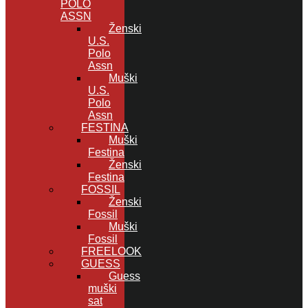
POLO
ASSN
Ženski
U.S.
Polo
Assn
Muški
U.S.
Polo
Assn
FESTINA
Muški
Festina
Ženski
Festina
FOSSIL
Ženski
Fossil
Muški
Fossil
FREELOOK
GUESS
Guess
muški
sat