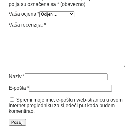
polja su označena sa
* (obavezno)
Vaša ocjena
*
Vaša recenzija:
*
Naziv
*
E-pošta
*
Spremi moje ime, e-poštu i web-stranicu u ovom
internet pregledniku za sljedeći put kada budem
komentirao.