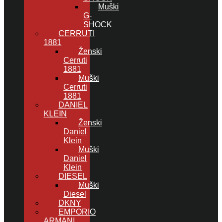
Muški
G-
SHOCK
CERRUTI
1881
Ženski
Cerruti
1881
Muški
Cerruti
1881
DANIEL
KLEIN
Ženski
Daniel
Klein
Muški
Daniel
Klein
DIESEL
Muški
Diesel
DKNY
EMPORIO
ARMANI