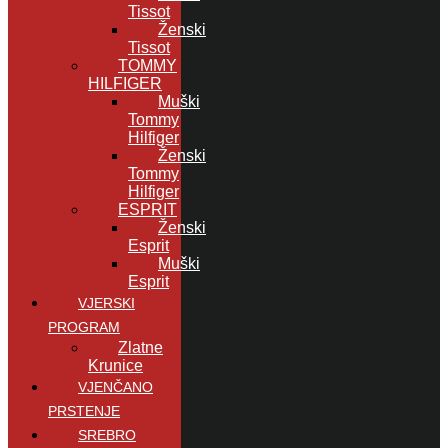
Tissot
Ženski
Tissot
TOMMY
HILFIGER
Muški
Tommy
Hilfiger
Ženski
Tommy
Hilfiger
ESPRIT
Ženski
Esprit
Muški
Esprit
VJERSKI
PROGRAM
Zlatne
Krunice
VJENČANO
PRSTENJE
SREBRO