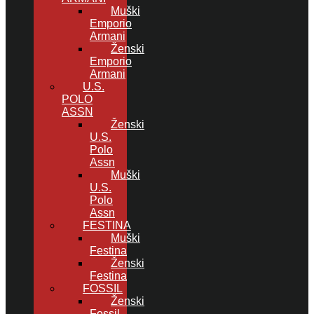
Muški
Emporio
Armani
Ženski
Emporio
Armani
U.S.
POLO
ASSN
Ženski
U.S.
Polo
Assn
Muški
U.S.
Polo
Assn
FESTINA
Muški
Festina
Ženski
Festina
FOSSIL
Ženski
Fossil