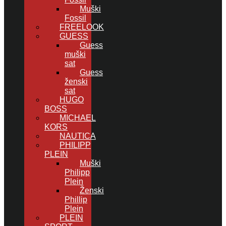
Muški
Fossil
FREELOOK
GUESS
Guess
muški
sat
Guess
ženski
sat
HUGO
BOSS
MICHAEL
KORS
NAUTICA
PHILIPP
PLEIN
Muški
Philipp
Plein
Ženski
Phillip
Plein
PLEIN