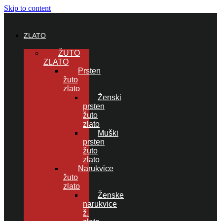
Skip to content
ZLATO
ŽUTO
ZLATO
Prsten
žuto
zlato
Ženski
prsten
žuto
zlato
Muški
prsten
žuto
zlato
Narukvice
žuto
zlato
Ženske
narukvice
ž.