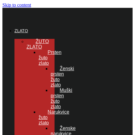
Skip to content
ZLATO
ŽUTO
ZLATO
Prsten
žuto
zlato
Ženski
prsten
žuto
zlato
Muški
prsten
žuto
zlato
Narukvice
žuto
zlato
Ženske
narukvice