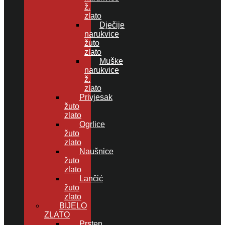
ž.
zlato
Dječije
narukvice
žuto
zlato
Muške
narukvice
ž.
zlato
Privjesak
žuto
zlato
Ogrlice
žuto
zlato
Naušnice
žuto
zlato
Lančić
žuto
zlato
BIJELO
ZLATO
Prsten