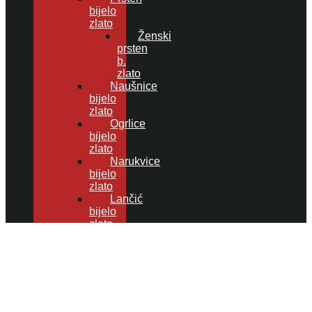
bijelo
zlato
Ženski
prsten
b.
zlato
Naušnice
bijelo
zlato
Ogrlice
bijelo
zlato
Narukvice
bijelo
zlato
Lančić
bijelo
zlato
ZARUČNIČKO
PRSTENJE
ZLATNI
SETOVI
VJERSKI
PROGRAM
LUKSUZNI