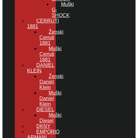
Muški
G-
SHOCK
CERRUTI
1881
Ženski
Cerruti
1881
Muški
Cerruti
1881
DANIEL
KLEIN
Ženski
Daniel
Klein
Muški
Daniel
Klein
DIESEL
Muški
Diesel
DKNY
EMPORIO
ARMANI