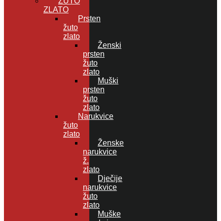
ŽUTO
ZLATO
Prsten
žuto
zlato
Ženski
prsten
žuto
zlato
Muški
prsten
žuto
zlato
Narukvice
žuto
zlato
Ženske
narukvice
ž.
zlato
Dječije
narukvice
žuto
zlato
Muške