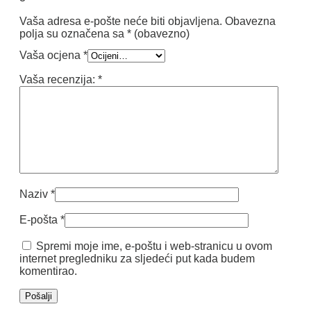
Vaša adresa e-pošte neće biti objavljena.
Obavezna
polja su označena sa
* (obavezno)
Vaša ocjena
*
Vaša recenzija:
*
Naziv
*
E-pošta
*
Spremi moje ime, e-poštu i web-stranicu u ovom
internet pregledniku za sljedeći put kada budem
komentirao.