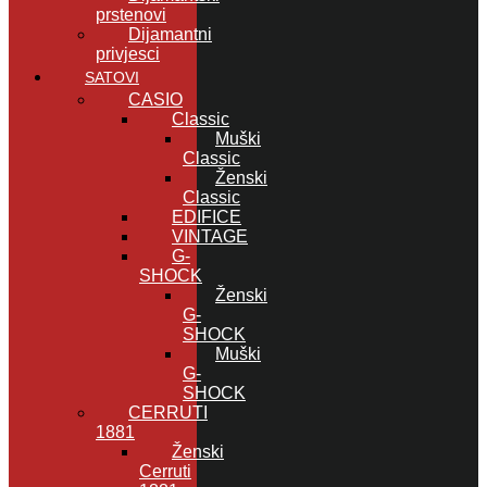
prstenovi
Dijamantni
privjesci
SATOVI
CASIO
Classic
Muški
Classic
Ženski
Classic
EDIFICE
VINTAGE
G-
SHOCK
Ženski
G-
SHOCK
Muški
G-
SHOCK
CERRUTI
1881
Ženski
Cerruti