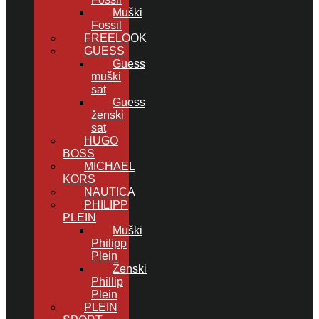
Muški
Fossil
FREELOOK
GUESS
Guess
muški
sat
Guess
ženski
sat
HUGO
BOSS
MICHAEL
KORS
NAUTICA
PHILIPP
PLEIN
Muški
Philipp
Plein
Ženski
Phillip
Plein
PLEIN