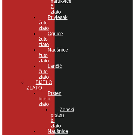
narukvice
ž.
zlato
Privjesak
žuto
zlato
Ogrlice
žuto
zlato
Naušnice
žuto
zlato
Lančić
žuto
zlato
BIJELO
ZLATO
Prsten
bijelo
zlato
Ženski
prsten
b.
zlato
Naušnice