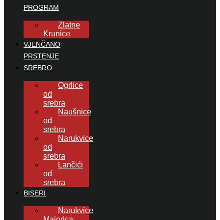
PROGRAM
Zlatne
Krunice
VJENČANO
PRSTENJE
SREBRO
Ogrlice
od
srebra
Naušnice
od
srebra
Narukvice
od
srebra
Lančići
od
srebra
BISERI
Narukvice
Majorica