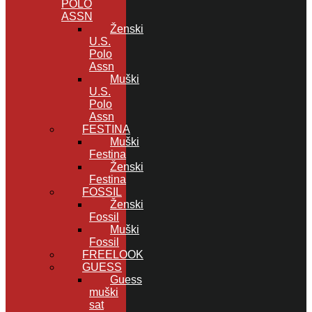
POLO
ASSN
Ženski
U.S.
Polo
Assn
Muški
U.S.
Polo
Assn
FESTINA
Muški
Festina
Ženski
Festina
FOSSIL
Ženski
Fossil
Muški
Fossil
FREELOOK
GUESS
Guess
muški
sat