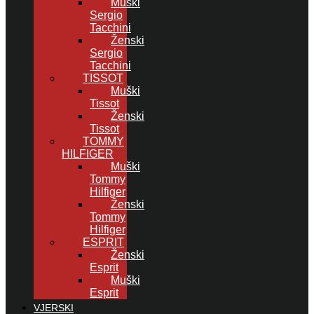
Muški
Sergio
Tacchini
Ženski
Sergio
Tacchini
TISSOT
Muški
Tissot
Ženski
Tissot
TOMMY
HILFIGER
Muški
Tommy
Hilfiger
Ženski
Tommy
Hilfiger
ESPRIT
Ženski
Esprit
Muški
Esprit
VJERSKI