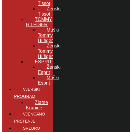
Tissot
Ženski
Tissot
TOMMY
HILFIGER
Muški
Tommy
Hilfiger
Ženski
Tommy
Hilfiger
ESPRIT
Ženski
Esprit
Muški
Esprit
VJERSKI
PROGRAM
Zlatne
Krunice
VJENČANO
PRSTENJE
SREBRO