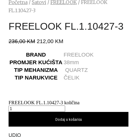
Početna
/
Satovi
/
FREELOOK
/ FREELOOK
FL.1.10427-3
FREELOOK FL.1.10427-3
236,00
KM
212,00
KM
BRAND
FREELOOK
PROMJER KUĆIŠTA
38mm
TIP MEHANIZMA
QUARTZ
TIP NARUKVICE
ČELIK
FREELOOK FL.1.10427-3 količina
Dodaj u košaricu
UDIO