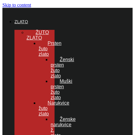
Skip to content
ZLATO
ŽUTO
ZLATO
Prsten
žuto
zlato
Ženski
prsten
žuto
zlato
Muški
prsten
žuto
zlato
Narukvice
žuto
zlato
Ženske
narukvice
ž.