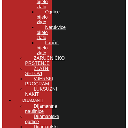
bijelo
zlato
Ogrlice
bijelo
zlato
Narukvice
bijelo
zlato
Lančić
bijelo
zlato
ZARUČNIČKO
PRSTENJE
ZLATNI
SETOVI
VJERSKI
PROGRAM
LUKSUZNI
NAKIT
DIJAMANTI
Dijamantne
naušnice
Dijamantske
ogrlice
Dijamantski