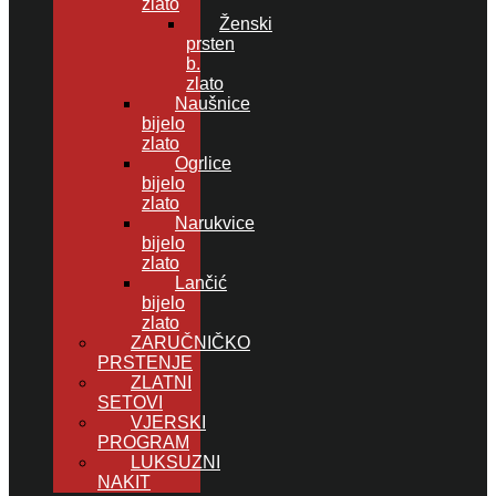
zlato
Ženski
prsten
b.
zlato
Naušnice
bijelo
zlato
Ogrlice
bijelo
zlato
Narukvice
bijelo
zlato
Lančić
bijelo
zlato
ZARUČNIČKO
PRSTENJE
ZLATNI
SETOVI
VJERSKI
PROGRAM
LUKSUZNI
NAKIT