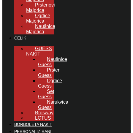
Prstenovi
Majorica
Ogrlice
Majorica
Naušnice
Majorica
ČELIK
GUESS
NAKIT
Naušnice
Guess
Prsten
Guess
Ogrlice
Guess
Set
Guess
Narukvica
Guess
Brosway
LOTUS
BORBOLETA NAKIT
PERSONALIZIRANI