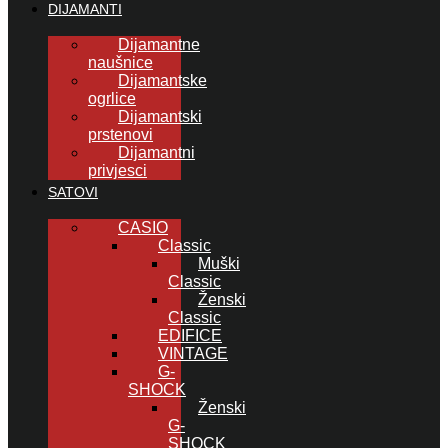
DIJAMANTI
Dijamantne
naušnice
Dijamantske
ogrlice
Dijamantski
prstenovi
Dijamantni
privjesci
SATOVI
CASIO
Classic
Muški
Classic
Ženski
Classic
EDIFICE
VINTAGE
G-
SHOCK
Ženski
G-
SHOCK