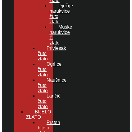
zlato
Dječije
narukvice
žuto
zlato
Muške
narukvice
ž.
zlato
Privjesak
žuto
zlato
Ogrlice
žuto
zlato
Naušnice
žuto
zlato
Lančić
žuto
zlato
BIJELO
ZLATO
Prsten
bijelo