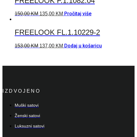
FREELOOK F.1.1082.04
Pročitaj više
150,00
KM
135,00
KM
FREELOOK FL.1.10229-2
Dodaj u košaricu
153,00
KM
137,00
KM
IZDVOJENO
Muški satovi
Ženski satovi
Luksuzni satovi