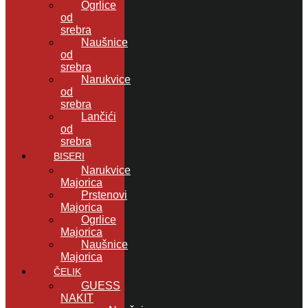
Ogrlice
od
srebra
Naušnice
od
srebra
Narukvice
od
srebra
Lančići
od
srebra
BISERI
Narukvice
Majorica
Prstenovi
Majorica
Ogrlice
Majorica
Naušnice
Majorica
ČELIK
GUESS
NAKIT