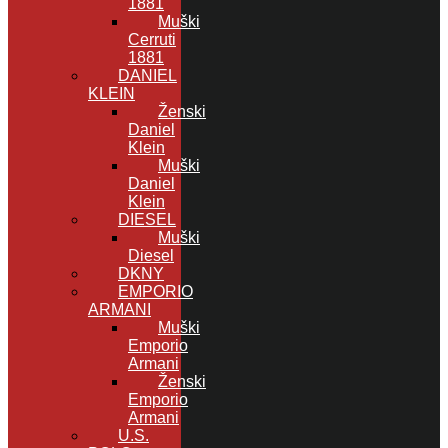
1881
Muški
Cerruti
1881
DANIEL
KLEIN
Ženski
Daniel
Klein
Muški
Daniel
Klein
DIESEL
Muški
Diesel
DKNY
EMPORIO
ARMANI
Muški
Emporio
Armani
Ženski
Emporio
Armani
U.S.