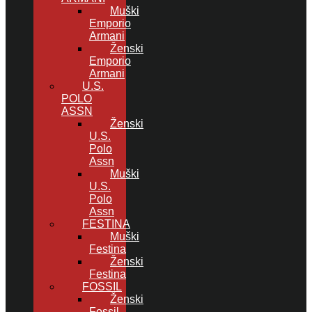
Muški
Emporio
Armani
Ženski
Emporio
Armani
U.S.
POLO
ASSN
Ženski
U.S.
Polo
Assn
Muški
U.S.
Polo
Assn
FESTINA
Muški
Festina
Ženski
Festina
FOSSIL
Ženski
Fossil