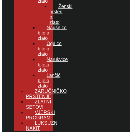
zlato
Ženski
prsten
b.
zlato
Naušnice
bijelo
zlato
Ogrlice
bijelo
zlato
Narukvice
bijelo
zlato
Lančić
bijelo
zlato
ZARUČNIČKO
PRSTENJE
ZLATNI
SETOVI
VJERSKI
PROGRAM
LUKSUZNI
NAKIT