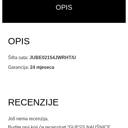
OPIS
OPIS
Šifra sata:
JUBE02154JWRHT/U
Garancija:
24 mjeseca
RECENZIJE
Još nema recenzija.
Budite prvi koji će recenzirati “GUESS NAUŠNICE