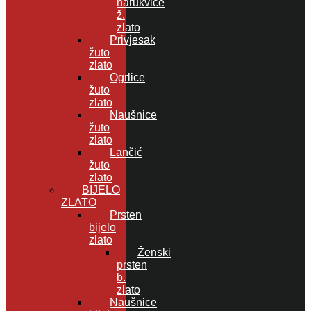
narukvice
ž.
zlato
Privjesak
žuto
zlato
Ogrlice
žuto
zlato
Naušnice
žuto
zlato
Lančić
žuto
zlato
BIJELO
ZLATO
Prsten
bijelo
zlato
Ženski
prsten
b.
zlato
Naušnice