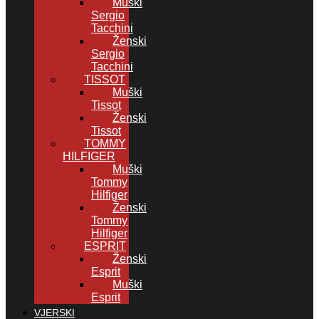
Muški
Sergio
Tacchini
Ženski
Sergio
Tacchini
TISSOT
Muški
Tissot
Ženski
Tissot
TOMMY
HILFIGER
Muški
Tommy
Hilfiger
Ženski
Tommy
Hilfiger
ESPRIT
Ženski
Esprit
Muški
Esprit
VJERSKI