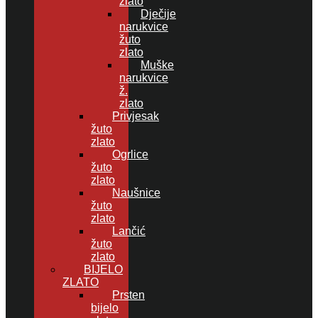
zlato
Dječije
narukvice
žuto
zlato
Muške
narukvice
ž.
zlato
Privjesak
žuto
zlato
Ogrlice
žuto
zlato
Naušnice
žuto
zlato
Lančić
žuto
zlato
BIJELO
ZLATO
Prsten
bijelo