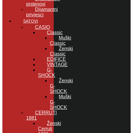
prstenovi
Dijamantni
privjesci
SATOVI
CASIO
Classic
Muški
Classic
Ženski
Classic
EDIFICE
VINTAGE
G-
SHOCK
Ženski
G-
SHOCK
Muški
G-
SHOCK
CERRUTI
1881
Ženski
Cerruti