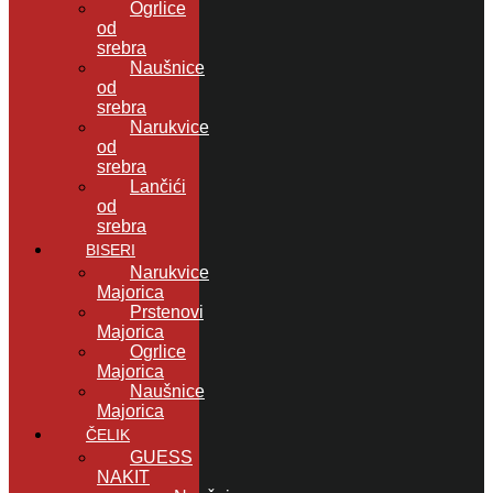
Ogrlice
od
srebra
Naušnice
od
srebra
Narukvice
od
srebra
Lančići
od
srebra
BISERI
Narukvice
Majorica
Prstenovi
Majorica
Ogrlice
Majorica
Naušnice
Majorica
ČELIK
GUESS
NAKIT