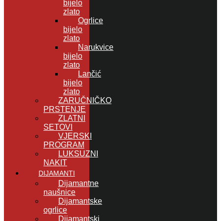
bijelo
zlato
Ogrlice
bijelo
zlato
Narukvice
bijelo
zlato
Lančić
bijelo
zlato
ZARUČNIČKO
PRSTENJE
ZLATNI
SETOVI
VJERSKI
PROGRAM
LUKSUZNI
NAKIT
DIJAMANTI
Dijamantne
naušnice
Dijamantske
ogrlice
Dijamantski