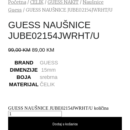
Početna
/
ČELIK
/
GUESS NAKIT
/
Naušnice
Guess
/ GUESS NAUŠNICE JUBE02154JWRHT/U
GUESS NAUŠNICE
JUBE02154JWRHT/U
99,00
KM
89,00
KM
BRAND
GUESS
DIMENZIJE
15mm
BOJA
srebrna
MATERIJAL
ČELIK
GUESS NAUŠNICE JUBE02154JWRHT/U količina
Dodaj u košaricu