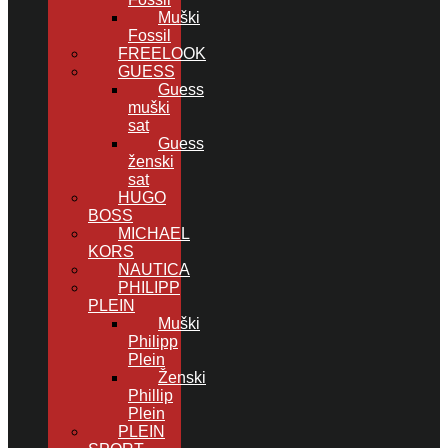
Muški
Fossil
FREELOOK
GUESS
Guess
muški
sat
Guess
ženski
sat
HUGO
BOSS
MICHAEL
KORS
NAUTICA
PHILIPP
PLEIN
Muški
Philipp
Plein
Ženski
Phillip
Plein
PLEIN