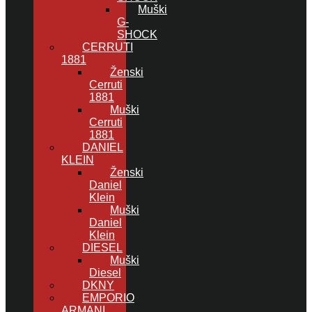
Muški
G-
SHOCK
CERRUTI
1881
Ženski
Cerruti
1881
Muški
Cerruti
1881
DANIEL
KLEIN
Ženski
Daniel
Klein
Muški
Daniel
Klein
DIESEL
Muški
Diesel
DKNY
EMPORIO
ARMANI