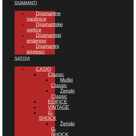
DIJAMANTI
Dijamantne
naušnice
Dijamantske
ogrlice
Dijamantski
prstenovi
Dijamantni
privjesci
SATOVI
CASIO
Classic
Muški
Classic
Ženski
Classic
EDIFICE
VINTAGE
G-
SHOCK
Ženski
G-
SHOCK