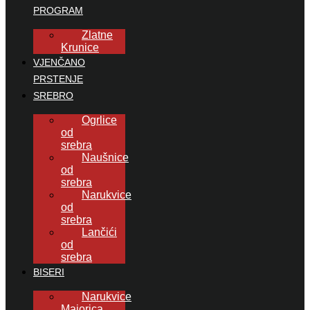
PROGRAM
Zlatne
Krunice
VJENČANO
PRSTENJE
SREBRO
Ogrlice
od
srebra
Naušnice
od
srebra
Narukvice
od
srebra
Lančići
od
srebra
BISERI
Narukvice
Majorica