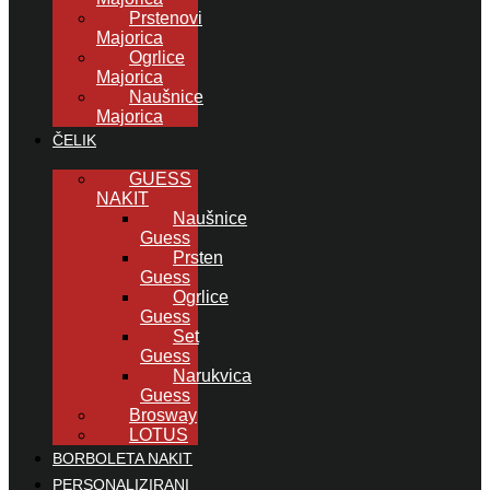
Prstenovi
Majorica
Ogrlice
Majorica
Naušnice
Majorica
ČELIK
GUESS
NAKIT
Naušnice
Guess
Prsten
Guess
Ogrlice
Guess
Set
Guess
Narukvica
Guess
Brosway
LOTUS
BORBOLETA NAKIT
PERSONALIZIRANI