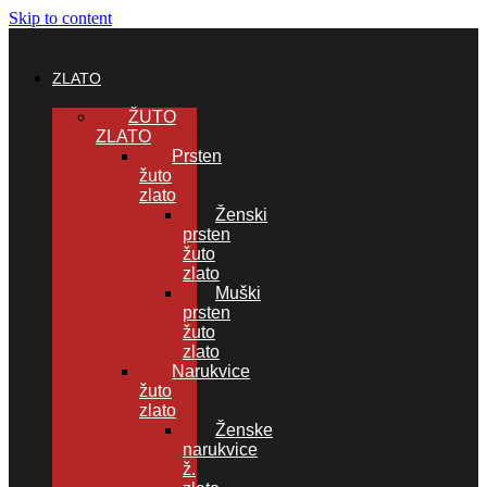
Skip to content
ZLATO
ŽUTO
ZLATO
Prsten
žuto
zlato
Ženski
prsten
žuto
zlato
Muški
prsten
žuto
zlato
Narukvice
žuto
zlato
Ženske
narukvice
ž.