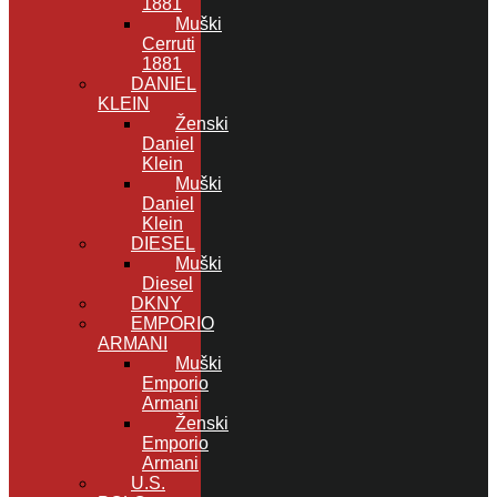
1881
Muški
Cerruti
1881
DANIEL
KLEIN
Ženski
Daniel
Klein
Muški
Daniel
Klein
DIESEL
Muški
Diesel
DKNY
EMPORIO
ARMANI
Muški
Emporio
Armani
Ženski
Emporio
Armani
U.S.