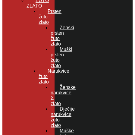
ŽUTO
ZLATO
Prsten
žuto
zlato
Ženski
prsten
žuto
zlato
Muški
prsten
žuto
zlato
Narukvice
žuto
zlato
Ženske
narukvice
ž.
zlato
Dječije
narukvice
žuto
zlato
Muške