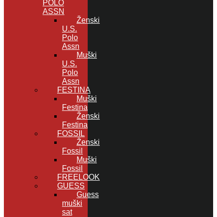
POLO
ASSN
Ženski
U.S.
Polo
Assn
Muški
U.S.
Polo
Assn
FESTINA
Muški
Festina
Ženski
Festina
FOSSIL
Ženski
Fossil
Muški
Fossil
FREELOOK
GUESS
Guess
muški
sat