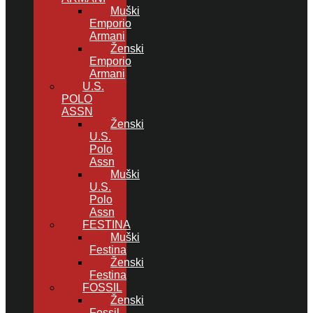
Muški
Emporio
Armani
Ženski
Emporio
Armani
U.S.
POLO
ASSN
Ženski
U.S.
Polo
Assn
Muški
U.S.
Polo
Assn
FESTINA
Muški
Festina
Ženski
Festina
FOSSIL
Ženski
Fossil