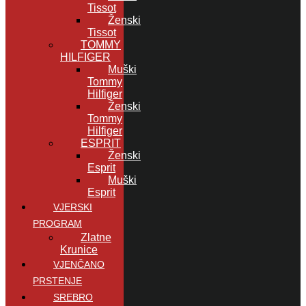
Tissot
Ženski
Tissot
TOMMY
HILFIGER
Muški
Tommy
Hilfiger
Ženski
Tommy
Hilfiger
ESPRIT
Ženski
Esprit
Muški
Esprit
VJERSKI
PROGRAM
Zlatne
Krunice
VJENČANO
PRSTENJE
SREBRO