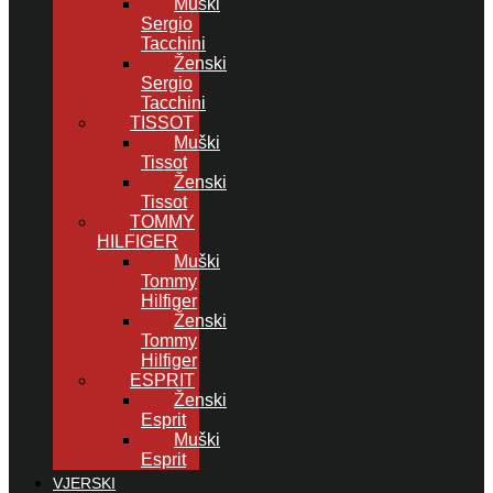
Muški
Sergio
Tacchini
Ženski
Sergio
Tacchini
TISSOT
Muški
Tissot
Ženski
Tissot
TOMMY
HILFIGER
Muški
Tommy
Hilfiger
Ženski
Tommy
Hilfiger
ESPRIT
Ženski
Esprit
Muški
Esprit
VJERSKI