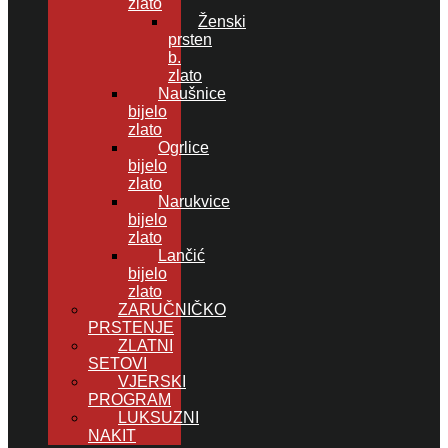
zlato
Ženski
prsten
b.
zlato
Naušnice
bijelo
zlato
Ogrlice
bijelo
zlato
Narukvice
bijelo
zlato
Lančić
bijelo
zlato
ZARUČNIČKO
PRSTENJE
ZLATNI
SETOVI
VJERSKI
PROGRAM
LUKSUZNI
NAKIT