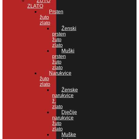
ŽUTO
ZLATO
Prsten
žuto
zlato
Ženski
prsten
žuto
zlato
Muški
prsten
žuto
zlato
Narukvice
žuto
zlato
Ženske
narukvice
ž.
zlato
Dječije
narukvice
žuto
zlato
Muške