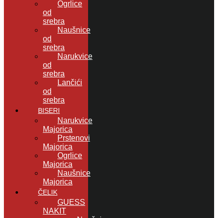
Ogrlice
od
srebra
Naušnice
od
srebra
Narukvice
od
srebra
Lančići
od
srebra
BISERI
Narukvice
Majorica
Prstenovi
Majorica
Ogrlice
Majorica
Naušnice
Majorica
ČELIK
GUESS
NAKIT