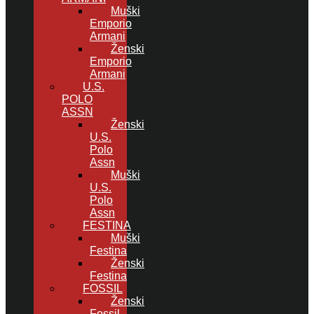
Muški
Emporio
Armani
Ženski
Emporio
Armani
U.S.
POLO
ASSN
Ženski
U.S.
Polo
Assn
Muški
U.S.
Polo
Assn
FESTINA
Muški
Festina
Ženski
Festina
FOSSIL
Ženski
Fossil