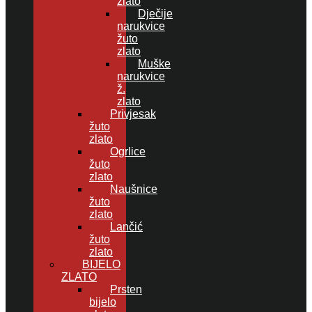
zlato
Dječije
narukvice
žuto
zlato
Muške
narukvice
ž.
zlato
Privjesak
žuto
zlato
Ogrlice
žuto
zlato
Naušnice
žuto
zlato
Lančić
žuto
zlato
BIJELO
ZLATO
Prsten
bijelo