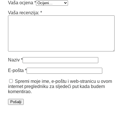
Vaša ocjena
*
Vaša recenzija:
*
Naziv
*
E-pošta
*
Spremi moje ime, e-poštu i web-stranicu u ovom
internet pregledniku za sljedeći put kada budem
komentirao.