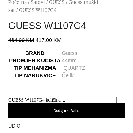
Početna
/
Satovi
/
GUESS
/
Guess muški
sat
/ GUESS W1107G4
GUESS W1107G4
464,00
KM
417,00
KM
BRAND
Guess
PROMJER KUĆIŠTA
44mm
TIP MEHANIZMA
QUARTZ
TIP NARUKVICE
Čelik
GUESS W1107G4 količina
Dodaj u košaricu
UDIO