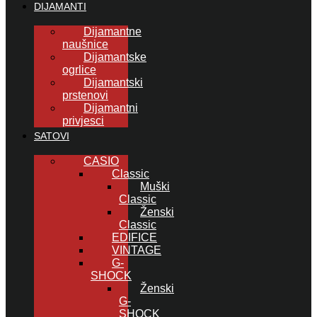
DIJAMANTI
Dijamantne
naušnice
Dijamantske
ogrlice
Dijamantski
prstenovi
Dijamantni
privjesci
SATOVI
CASIO
Classic
Muški
Classic
Ženski
Classic
EDIFICE
VINTAGE
G-
SHOCK
Ženski
G-
SHOCK