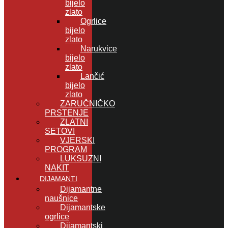
bijelo
zlato
Ogrlice
bijelo
zlato
Narukvice
bijelo
zlato
Lančić
bijelo
zlato
ZARUČNIČKO
PRSTENJE
ZLATNI
SETOVI
VJERSKI
PROGRAM
LUKSUZNI
NAKIT
DIJAMANTI
Dijamantne
naušnice
Dijamantske
ogrlice
Dijamantski