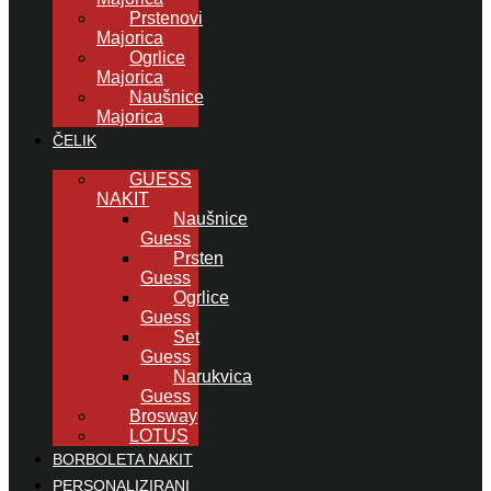
Prstenovi
Majorica
Ogrlice
Majorica
Naušnice
Majorica
ČELIK
GUESS
NAKIT
Naušnice
Guess
Prsten
Guess
Ogrlice
Guess
Set
Guess
Narukvica
Guess
Brosway
LOTUS
BORBOLETA NAKIT
PERSONALIZIRANI