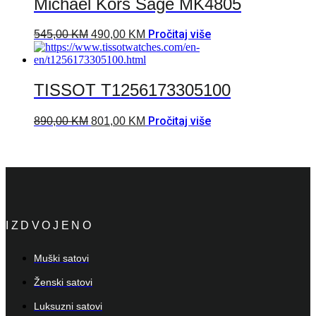
Michael Kors Sage MK4805
Pročitaj više
545,00
KM
490,00
KM
TISSOT T1256173305100
Pročitaj više
890,00
KM
801,00
KM
IZDVOJENO
Muški satovi
Ženski satovi
Luksuzni satovi