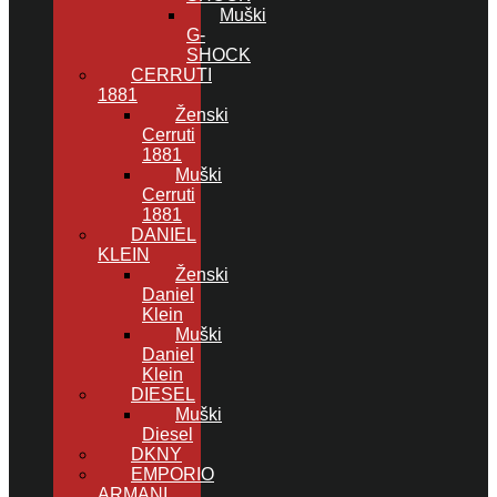
Muški
G-
SHOCK
CERRUTI
1881
Ženski
Cerruti
1881
Muški
Cerruti
1881
DANIEL
KLEIN
Ženski
Daniel
Klein
Muški
Daniel
Klein
DIESEL
Muški
Diesel
DKNY
EMPORIO
ARMANI