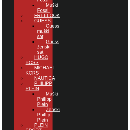
Muški
Fossil
FREELOOK
GUESS
Guess
muški
sat
Guess
ženski
sat
HUGO
BOSS
MICHAEL
KORS
NAUTICA
PHILIPP
PLEIN
Muški
Philipp
Plein
Ženski
Phillip
Plein
PLEIN