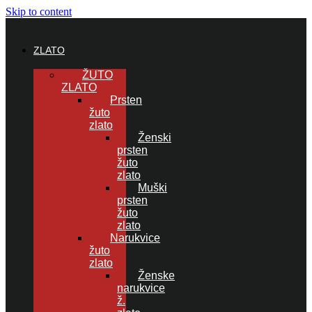
Skip to content
ZLATO
ŽUTO
ZLATO
Prsten
žuto
zlato
Ženski
prsten
žuto
zlato
Muški
prsten
žuto
zlato
Narukvice
žuto
zlato
Ženske
narukvice
ž.