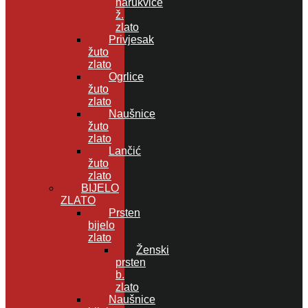
narukvice
ž.
zlato
Privjesak
žuto
zlato
Ogrlice
žuto
zlato
Naušnice
žuto
zlato
Lančić
žuto
zlato
BIJELO
ZLATO
Prsten
bijelo
zlato
Ženski
prsten
b.
zlato
Naušnice