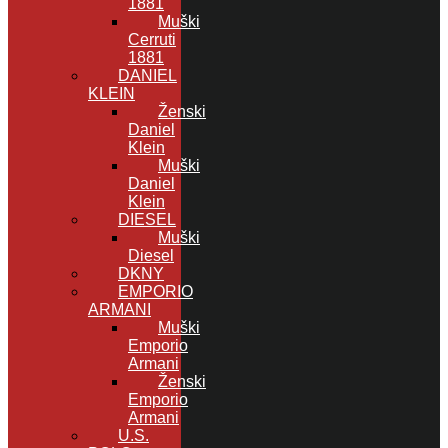
1881
Muški
Cerruti
1881
DANIEL
KLEIN
Ženski
Daniel
Klein
Muški
Daniel
Klein
DIESEL
Muški
Diesel
DKNY
EMPORIO
ARMANI
Muški
Emporio
Armani
Ženski
Emporio
Armani
U.S.