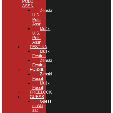
POLO
ASSN
Ženski
U.S.
Polo
Assn
Muški
U.S.
Polo
Assn
FESTINA
Muški
Festina
Ženski
Festina
FOSSIL
Ženski
Fossil
Muški
Fossil
FREELOOK
GUESS
Guess
muški
sat