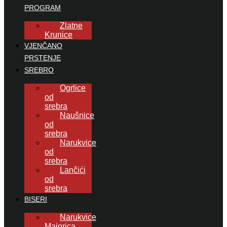
PROGRAM
Zlatne
Krunice
VJENČANO
PRSTENJE
SREBRO
Ogrlice
od
srebra
Naušnice
od
srebra
Narukvice
od
srebra
Lančići
od
srebra
BISERI
Narukvice
Majorica