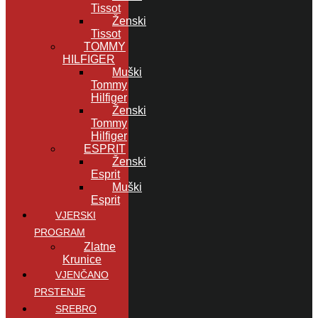
Tissot
Ženski
Tissot
TOMMY
HILFIGER
Muški
Tommy
Hilfiger
Ženski
Tommy
Hilfiger
ESPRIT
Ženski
Esprit
Muški
Esprit
VJERSKI
PROGRAM
Zlatne
Krunice
VJENČANO
PRSTENJE
SREBRO