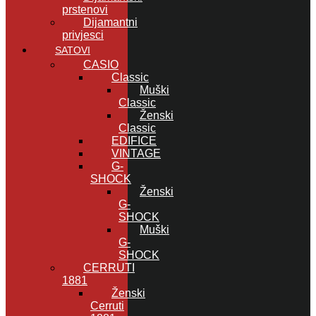
prstenovi
Dijamantni
privjesci
SATOVI
CASIO
Classic
Muški
Classic
Ženski
Classic
EDIFICE
VINTAGE
G-
SHOCK
Ženski
G-
SHOCK
Muški
G-
SHOCK
CERRUTI
1881
Ženski
Cerruti