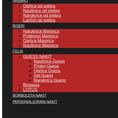
SREBRO
Ogrlice od srebra
Naušnice od srebra
Narukvice od srebra
Lančići od srebra
BISERI
Narukvice Majorica
Prstenovi Majorica
Ogrlice Majorica
Naušnice Majorica
ČELIK
GUESS NAKIT
Naušnice Guess
Prsten Guess
Ogrlice Guess
Set Guess
Narukvica Guess
Brosway
LOTUS
BORBOLETA NAKIT
PERSONALIZIRANI NAKIT