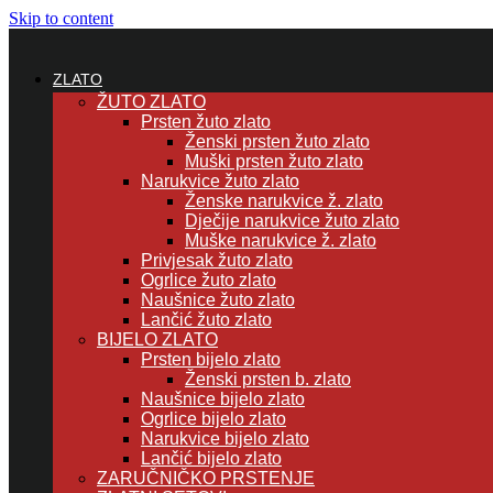
Skip to content
ZLATO
ŽUTO ZLATO
Prsten žuto zlato
Ženski prsten žuto zlato
Muški prsten žuto zlato
Narukvice žuto zlato
Ženske narukvice ž. zlato
Dječije narukvice žuto zlato
Muške narukvice ž. zlato
Privjesak žuto zlato
Ogrlice žuto zlato
Naušnice žuto zlato
Lančić žuto zlato
BIJELO ZLATO
Prsten bijelo zlato
Ženski prsten b. zlato
Naušnice bijelo zlato
Ogrlice bijelo zlato
Narukvice bijelo zlato
Lančić bijelo zlato
ZARUČNIČKO PRSTENJE