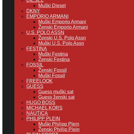
DIESEL
Muški Diesel
DKNY
EMPORIO ARMANI
Muški Emporio Armani
Ženski Emporio Armani
U.S. POLO ASSN
Ženski U.S. Polo Assn
Muški U.S. Polo Assn
FESTINA
Muški Festina
Ženski Festina
FOSSIL
Ženski Fossil
Muški Fossil
FREELOOK
GUESS
Guess muški sat
Guess ženski sat
HUGO BOSS
MICHAEL KORS
NAUTICA
PHILIPP PLEIN
Muški Philipp Plein
Ženski Phillip Plein