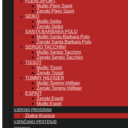
PLEIN SPORT
Muški Plein Sport
Ženski Plein Sport
SEIKO
Muški Seiko
Ženski Seiko
SANTA BARBARA POLO
Muški Santa Barbara Polo
Ženski Santa Barbara Polo
SERGIO TACCHINI
Muški Sergio Tacchini
Ženski Sergio Tacchini
TISSOT
Muški Tissot
Ženski Tissot
TOMMY HILFIGER
Muški Tommy Hilfiger
Ženski Tommy Hilfiger
ESPRIT
Ženski Esprit
Muški Esprit
VJERSKI PROGRAM
Zlatne Krunice
VJENČANO PRSTENJE