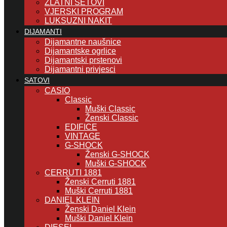
ZLATNI SETOVI
VJERSKI PROGRAM
LUKSUZNI NAKIT
DIJAMANTI
Dijamantne naušnice
Dijamantske ogrlice
Dijamantski prstenovi
Dijamantni privjesci
SATOVI
CASIO
Classic
Muški Classic
Ženski Classic
EDIFICE
VINTAGE
G-SHOCK
Ženski G-SHOCK
Muški G-SHOCK
CERRUTI 1881
Ženski Cerruti 1881
Muški Cerruti 1881
DANIEL KLEIN
Ženski Daniel Klein
Muški Daniel Klein