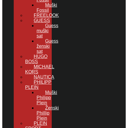
Muški
Fossil
FREELOOK
GUESS
Guess
muški
sat
Guess
ženski
sat
HUGO
BOSS
MICHAEL
KORS
NAUTICA
PHILIPP
PLEIN
Muški
Philipp
Plein
Ženski
Phillip
Plein
PLEIN