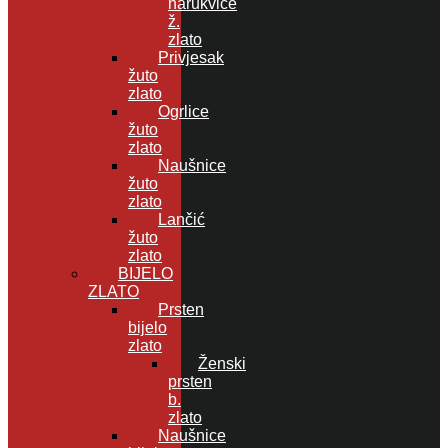
narukvice
ž.
zlato
Privjesak
žuto
zlato
Ogrlice
žuto
zlato
Naušnice
žuto
zlato
Lančić
žuto
zlato
BIJELO
ZLATO
Prsten
bijelo
zlato
Ženski
prsten
b.
zlato
Naušnice