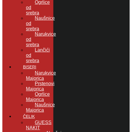
Ogrlice
od
srebra
Naušnice
od
srebra
Narukvice
od
srebra
Lančići
od
srebra
BISERI
Narukvice
Majorica
Prstenovi
Majorica
Ogrlice
Majorica
Naušnice
Majorica
ČELIK
GUESS
NAKIT