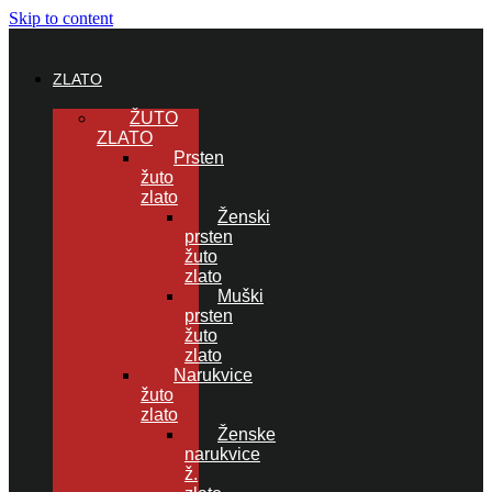
Skip to content
ZLATO
ŽUTO
ZLATO
Prsten
žuto
zlato
Ženski
prsten
žuto
zlato
Muški
prsten
žuto
zlato
Narukvice
žuto
zlato
Ženske
narukvice
ž.