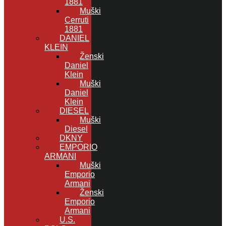
1881
Muški
Cerruti
1881
DANIEL
KLEIN
Ženski
Daniel
Klein
Muški
Daniel
Klein
DIESEL
Muški
Diesel
DKNY
EMPORIO
ARMANI
Muški
Emporio
Armani
Ženski
Emporio
Armani
U.S.