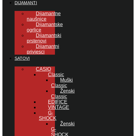
DIJAMANTI
Dijamantne
naušnice
Dijamantske
ogrlice
Dijamantski
prstenovi
Dijamantni
privjesci
SATOVI
CASIO
Classic
Muški
Classic
Ženski
Classic
EDIFICE
VINTAGE
G-
SHOCK
Ženski
G-
SHOCK