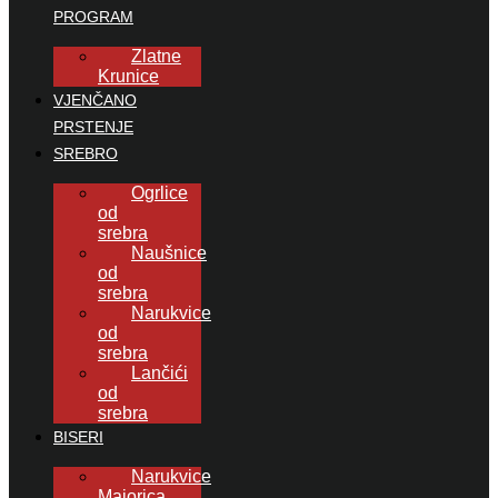
PROGRAM
Zlatne
Krunice
VJENČANO
PRSTENJE
SREBRO
Ogrlice
od
srebra
Naušnice
od
srebra
Narukvice
od
srebra
Lančići
od
srebra
BISERI
Narukvice
Majorica