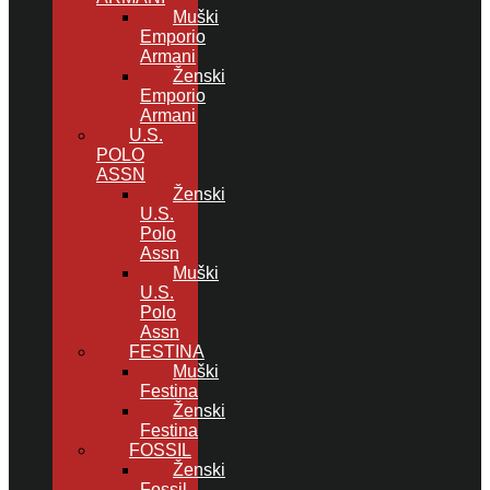
Muški
Emporio
Armani
Ženski
Emporio
Armani
U.S.
POLO
ASSN
Ženski
U.S.
Polo
Assn
Muški
U.S.
Polo
Assn
FESTINA
Muški
Festina
Ženski
Festina
FOSSIL
Ženski
Fossil