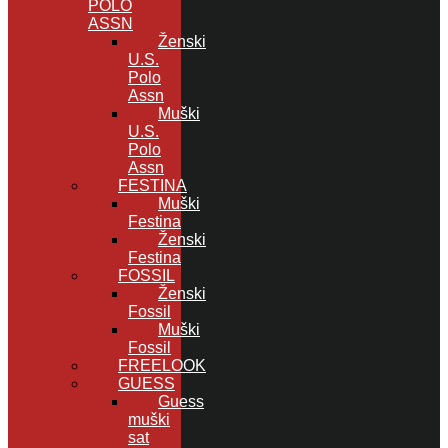
POLO
ASSN
Ženski
U.S.
Polo
Assn
Muški
U.S.
Polo
Assn
FESTINA
Muški
Festina
Ženski
Festina
FOSSIL
Ženski
Fossil
Muški
Fossil
FREELOOK
GUESS
Guess
muški
sat