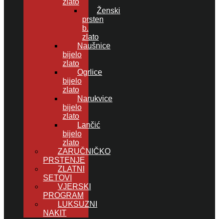
zlato
Ženski
prsten
b.
zlato
Naušnice
bijelo
zlato
Ogrlice
bijelo
zlato
Narukvice
bijelo
zlato
Lančić
bijelo
zlato
ZARUČNIČKO
PRSTENJE
ZLATNI
SETOVI
VJERSKI
PROGRAM
LUKSUZNI
NAKIT