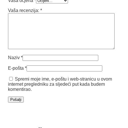
Vaša ocjena
*
Vaša recenzija:
*
Naziv
*
E-pošta
*
Spremi moje ime, e-poštu i web-stranicu u ovom
internet pregledniku za sljedeći put kada budem
komentirao.