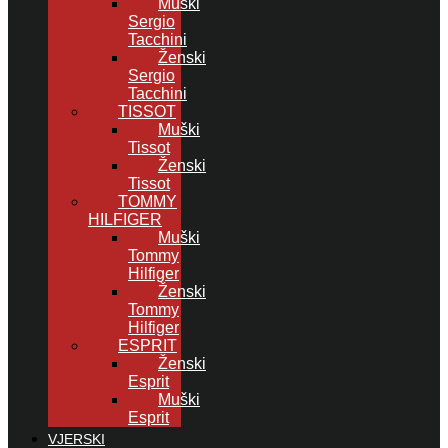
Muški
Sergio
Tacchini
Ženski
Sergio
Tacchini
TISSOT
Muški
Tissot
Ženski
Tissot
TOMMY
HILFIGER
Muški
Tommy
Hilfiger
Ženski
Tommy
Hilfiger
ESPRIT
Ženski
Esprit
Muški
Esprit
VJERSKI