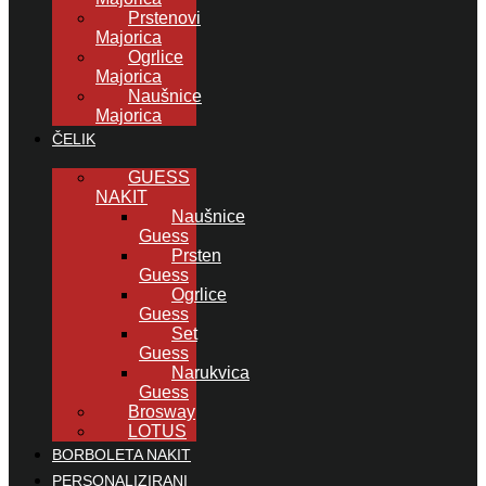
Prstenovi
Majorica
Ogrlice
Majorica
Naušnice
Majorica
ČELIK
GUESS
NAKIT
Naušnice
Guess
Prsten
Guess
Ogrlice
Guess
Set
Guess
Narukvica
Guess
Brosway
LOTUS
BORBOLETA NAKIT
PERSONALIZIRANI