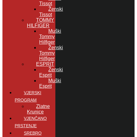
Tissot
Ženski
Tissot
TOMMY
HILFIGER
Muški
Tommy
Hilfiger
Ženski
Tommy
Hilfiger
ESPRIT
Ženski
Esprit
Muški
Esprit
VJERSKI
PROGRAM
Zlatne
Krunice
VJENČANO
PRSTENJE
SREBRO