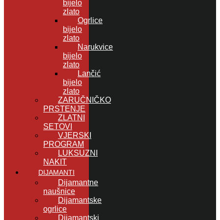
bijelo
zlato
Ogrlice
bijelo
zlato
Narukvice
bijelo
zlato
Lančić
bijelo
zlato
ZARUČNIČKO
PRSTENJE
ZLATNI
SETOVI
VJERSKI
PROGRAM
LUKSUZNI
NAKIT
DIJAMANTI
Dijamantne
naušnice
Dijamantske
ogrlice
Dijamantski