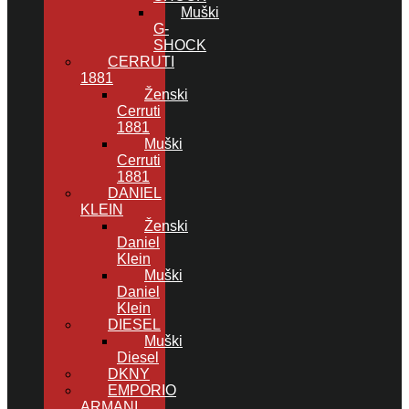
Muški
G-
SHOCK
CERRUTI
1881
Ženski
Cerruti
1881
Muški
Cerruti
1881
DANIEL
KLEIN
Ženski
Daniel
Klein
Muški
Daniel
Klein
DIESEL
Muški
Diesel
DKNY
EMPORIO
ARMANI