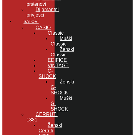
prstenovi
Dijamantni
privjesci
SATOVI
CASIO
Classic
Muški
Classic
Ženski
Classic
EDIFICE
VINTAGE
G-
SHOCK
Ženski
G-
SHOCK
Muški
G-
SHOCK
CERRUTI
1881
Ženski
Cerruti