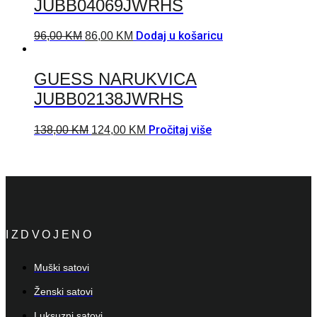
JUBB04069JWRHS
Dodaj u košaricu
96,00
KM
86,00
KM
GUESS NARUKVICA
JUBB02138JWRHS
Pročitaj više
138,00
KM
124,00
KM
IZDVOJENO
Muški satovi
Ženski satovi
Luksuzni satovi