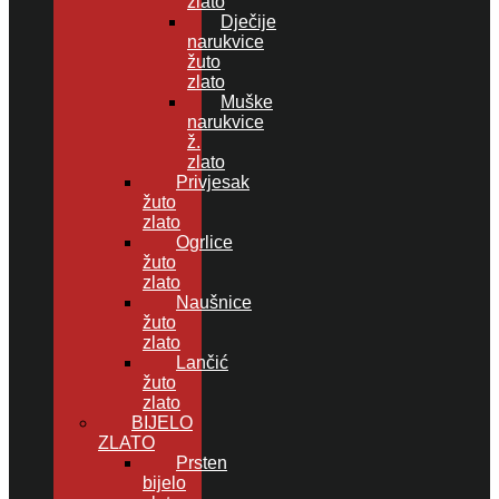
zlato
Dječije
narukvice
žuto
zlato
Muške
narukvice
ž.
zlato
Privjesak
žuto
zlato
Ogrlice
žuto
zlato
Naušnice
žuto
zlato
Lančić
žuto
zlato
BIJELO
ZLATO
Prsten
bijelo