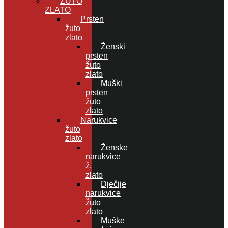
ŽUTO
ZLATO
Prsten
žuto
zlato
Ženski
prsten
žuto
zlato
Muški
prsten
žuto
zlato
Narukvice
žuto
zlato
Ženske
narukvice
ž.
zlato
Dječije
narukvice
žuto
zlato
Muške