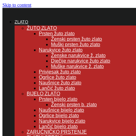
Skip to content
ZLATO
ŽUTO ZLATO
Prsten žuto zlato
Ženski prsten žuto zlato
Muški prsten žuto zlato
Narukvice žuto zlato
Ženske narukvice ž. zlato
Dječije narukvice žuto zlato
Muške narukvice ž. zlato
Privjesak žuto zlato
Ogrlice žuto zlato
Naušnice žuto zlato
Lančić žuto zlato
BIJELO ZLATO
Prsten bijelo zlato
Ženski prsten b. zlato
Naušnice bijelo zlato
Ogrlice bijelo zlato
Narukvice bijelo zlato
Lančić bijelo zlato
ZARUČNIČKO PRSTENJE