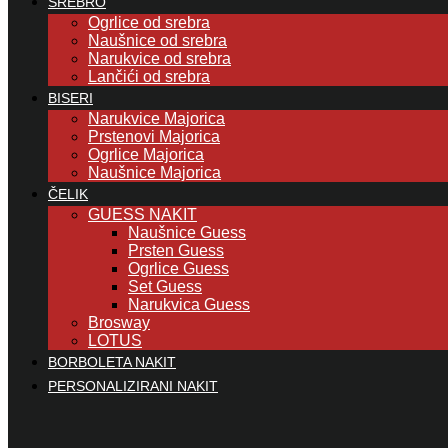
SREBRO
Ogrlice od srebra
Naušnice od srebra
Narukvice od srebra
Lančići od srebra
BISERI
Narukvice Majorica
Prstenovi Majorica
Ogrlice Majorica
Naušnice Majorica
ČELIK
GUESS NAKIT
Naušnice Guess
Prsten Guess
Ogrlice Guess
Set Guess
Narukvica Guess
Brosway
LOTUS
BORBOLETA NAKIT
PERSONALIZIRANI NAKIT