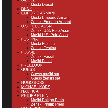
DIESEL
Muški Diesel
DKNY
EMPORIO ARMANI
Muški Emporio Armani
Ženski Emporio Armani
U.S. POLO ASSN
Ženski U.S. Polo Assn
Muški U.S. Polo Assn
FESTINA
Muški Festina
Ženski Festina
FOSSIL
Ženski Fossil
Muški Fossil
FREELOOK
GUESS
Guess muški sat
Guess ženski sat
HUGO BOSS
MICHAEL KORS
NAUTICA
PHILIPP PLEIN
Muški Philipp Plein
Ženski Phillip Plein