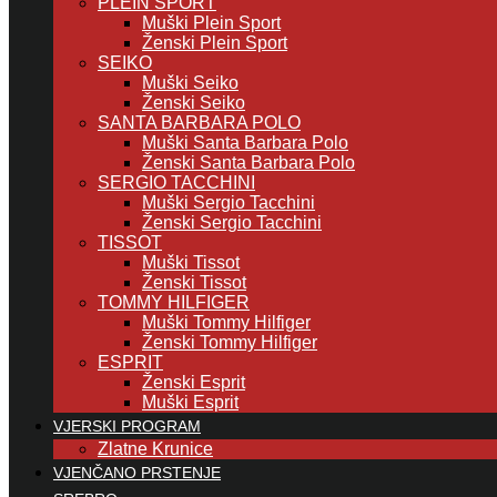
PLEIN SPORT
Muški Plein Sport
Ženski Plein Sport
SEIKO
Muški Seiko
Ženski Seiko
SANTA BARBARA POLO
Muški Santa Barbara Polo
Ženski Santa Barbara Polo
SERGIO TACCHINI
Muški Sergio Tacchini
Ženski Sergio Tacchini
TISSOT
Muški Tissot
Ženski Tissot
TOMMY HILFIGER
Muški Tommy Hilfiger
Ženski Tommy Hilfiger
ESPRIT
Ženski Esprit
Muški Esprit
VJERSKI PROGRAM
Zlatne Krunice
VJENČANO PRSTENJE