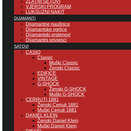
ZLATNI SETOVI
VJERSKI PROGRAM
LUKSUZNI NAKIT
DIJAMANTI
Dijamantne naušnice
Dijamantske ogrlice
Dijamantski prstenovi
Dijamantni privjesci
SATOVI
CASIO
Classic
Muški Classic
Ženski Classic
EDIFICE
VINTAGE
G-SHOCK
Ženski G-SHOCK
Muški G-SHOCK
CERRUTI 1881
Ženski Cerruti 1881
Muški Cerruti 1881
DANIEL KLEIN
Ženski Daniel Klein
Muški Daniel Klein