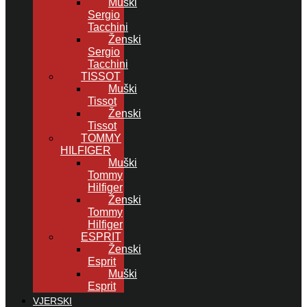
Muški
Sergio
Tacchini
Ženski
Sergio
Tacchini
TISSOT
Muški
Tissot
Ženski
Tissot
TOMMY
HILFIGER
Muški
Tommy
Hilfiger
Ženski
Tommy
Hilfiger
ESPRIT
Ženski
Esprit
Muški
Esprit
VJERSKI