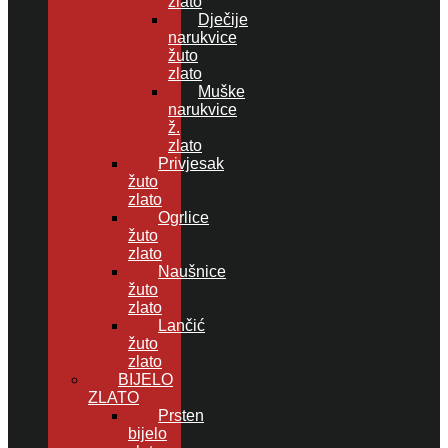
zlato
Dječije
narukvice
žuto
zlato
Muške
narukvice
ž.
zlato
Privjesak
žuto
zlato
Ogrlice
žuto
zlato
Naušnice
žuto
zlato
Lančić
žuto
zlato
BIJELO
ZLATO
Prsten
bijelo