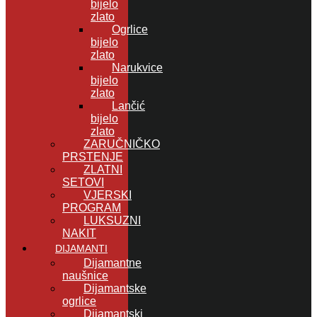
bijelo
zlato
Ogrlice
bijelo
zlato
Narukvice
bijelo
zlato
Lančić
bijelo
zlato
ZARUČNIČKO
PRSTENJE
ZLATNI
SETOVI
VJERSKI
PROGRAM
LUKSUZNI
NAKIT
DIJAMANTI
Dijamantne
naušnice
Dijamantske
ogrlice
Dijamantski