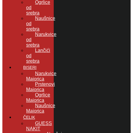
Ogrlice
od
srebra
Naušnice
od
srebra
Narukvice
od
srebra
Lančići
od
srebra
BISERI
Narukvice
Majorica
Prstenovi
Majorica
Ogrlice
Majorica
Naušnice
Majorica
ČELIK
GUESS
NAKIT