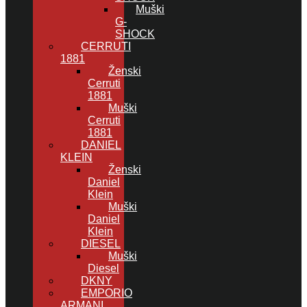
Muški
G-
SHOCK
CERRUTI
1881
Ženski
Cerruti
1881
Muški
Cerruti
1881
DANIEL
KLEIN
Ženski
Daniel
Klein
Muški
Daniel
Klein
DIESEL
Muški
Diesel
DKNY
EMPORIO
ARMANI