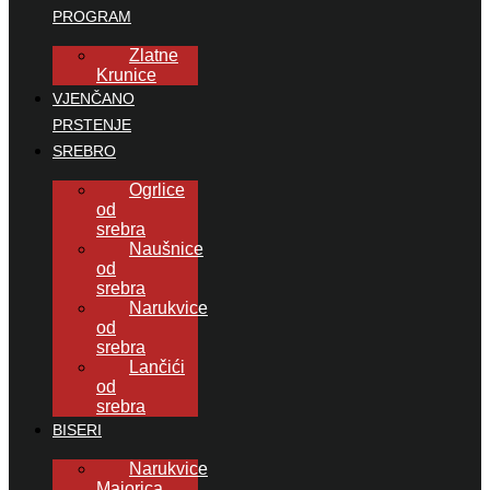
PROGRAM
Zlatne
Krunice
VJENČANO
PRSTENJE
SREBRO
Ogrlice
od
srebra
Naušnice
od
srebra
Narukvice
od
srebra
Lančići
od
srebra
BISERI
Narukvice
Majorica