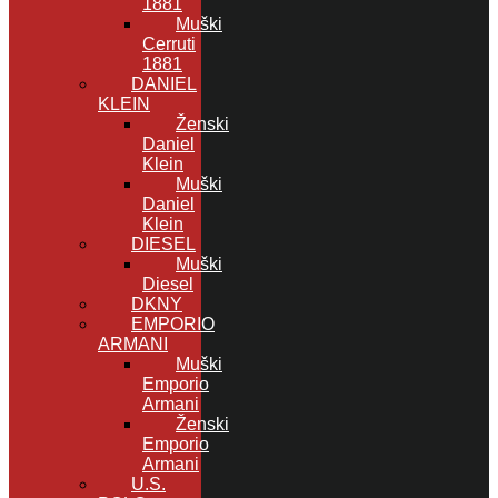
1881
Muški
Cerruti
1881
DANIEL
KLEIN
Ženski
Daniel
Klein
Muški
Daniel
Klein
DIESEL
Muški
Diesel
DKNY
EMPORIO
ARMANI
Muški
Emporio
Armani
Ženski
Emporio
Armani
U.S.