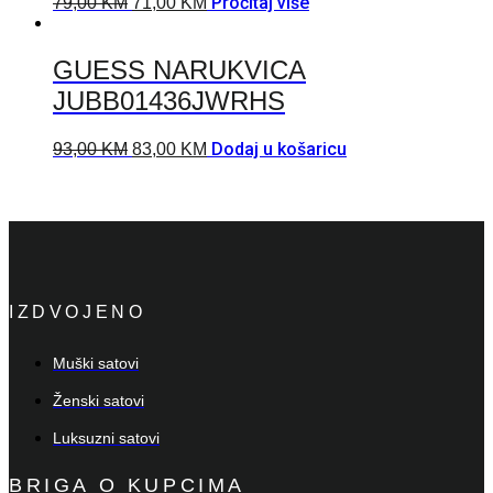
Pročitaj više
79,00
KM
71,00
KM
GUESS NARUKVICA
JUBB01436JWRHS
Dodaj u košaricu
93,00
KM
83,00
KM
IZDVOJENO
Muški satovi
Ženski satovi
Luksuzni satovi
BRIGA O KUPCIMA