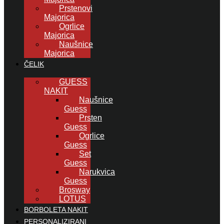
Prstenovi
Majorica
Ogrlice
Majorica
Naušnice
Majorica
ČELIK
GUESS
NAKIT
Naušnice
Guess
Prsten
Guess
Ogrlice
Guess
Set
Guess
Narukvica
Guess
Brosway
LOTUS
BORBOLETA NAKIT
PERSONALIZIRANI