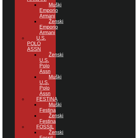
Muški
Emporio
Armani
Ženski
Emporio
Armani
U.S.
POLO
ASSN
Ženski
U.S.
Polo
Assn
Muški
U.S.
Polo
Assn
FESTINA
Muški
Festina
Ženski
Festina
FOSSIL
Ženski
Fossil