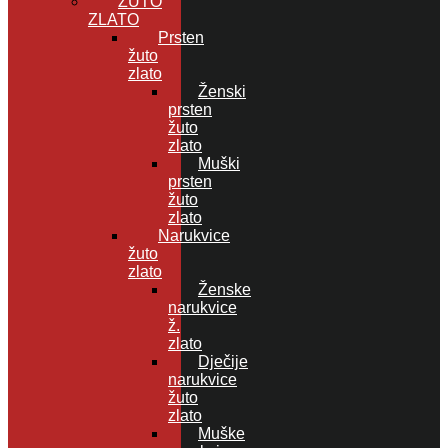
ŽUTO
ZLATO
Prsten
žuto
zlato
Ženski
prsten
žuto
zlato
Muški
prsten
žuto
zlato
Narukvice
žuto
zlato
Ženske
narukvice
ž.
zlato
Dječije
narukvice
žuto
zlato
Muške