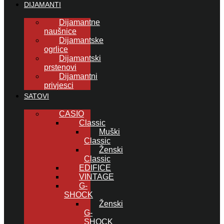
DIJAMANTI
Dijamantne
naušnice
Dijamantske
ogrlice
Dijamantski
prstenovi
Dijamantni
privjesci
SATOVI
CASIO
Classic
Muški
Classic
Ženski
Classic
EDIFICE
VINTAGE
G-
SHOCK
Ženski
G-
SHOCK