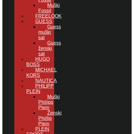
Muški
Fossil
FREELOOK
GUESS
Guess
muški
sat
Guess
ženski
sat
HUGO
BOSS
MICHAEL
KORS
NAUTICA
PHILIPP
PLEIN
Muški
Philipp
Plein
Ženski
Phillip
Plein
PLEIN