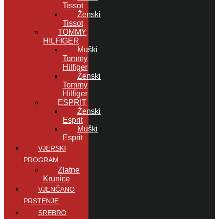
Tissot
Ženski
Tissot
TOMMY
HILFIGER
Muški
Tommy
Hilfiger
Ženski
Tommy
Hilfiger
ESPRIT
Ženski
Esprit
Muški
Esprit
VJERSKI
PROGRAM
Zlatne
Krunice
VJENČANO
PRSTENJE
SREBRO