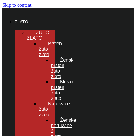
Skip to content
ZLATO
ŽUTO
ZLATO
Prsten
žuto
zlato
Ženski
prsten
žuto
zlato
Muški
prsten
žuto
zlato
Narukvice
žuto
zlato
Ženske
narukvice
ž.