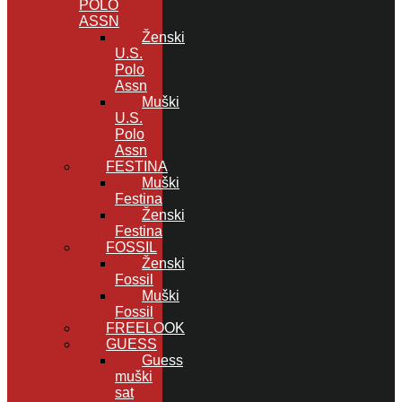
POLO
ASSN
Ženski
U.S.
Polo
Assn
Muški
U.S.
Polo
Assn
FESTINA
Muški
Festina
Ženski
Festina
FOSSIL
Ženski
Fossil
Muški
Fossil
FREELOOK
GUESS
Guess
muški
sat