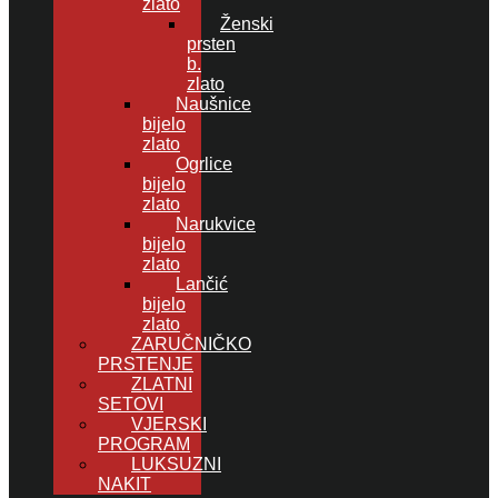
zlato
Ženski
prsten
b.
zlato
Naušnice
bijelo
zlato
Ogrlice
bijelo
zlato
Narukvice
bijelo
zlato
Lančić
bijelo
zlato
ZARUČNIČKO
PRSTENJE
ZLATNI
SETOVI
VJERSKI
PROGRAM
LUKSUZNI
NAKIT