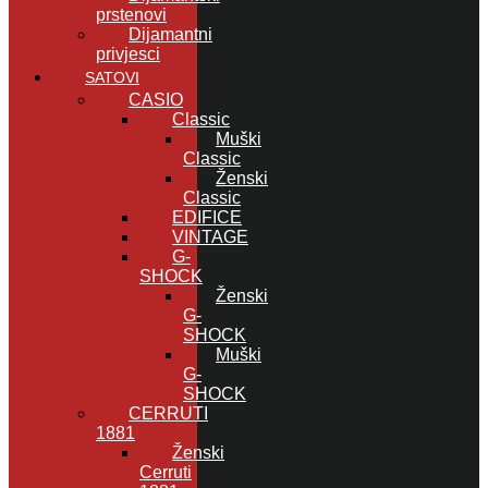
prstenovi
Dijamantni
privjesci
SATOVI
CASIO
Classic
Muški
Classic
Ženski
Classic
EDIFICE
VINTAGE
G-
SHOCK
Ženski
G-
SHOCK
Muški
G-
SHOCK
CERRUTI
1881
Ženski
Cerruti