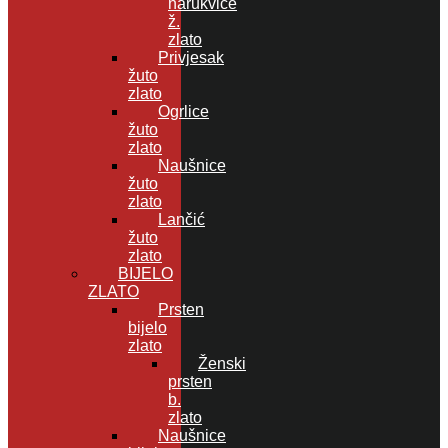
narukvice
ž.
zlato
Privjesak
žuto
zlato
Ogrlice
žuto
zlato
Naušnice
žuto
zlato
Lančić
žuto
zlato
BIJELO
ZLATO
Prsten
bijelo
zlato
Ženski
prsten
b.
zlato
Naušnice