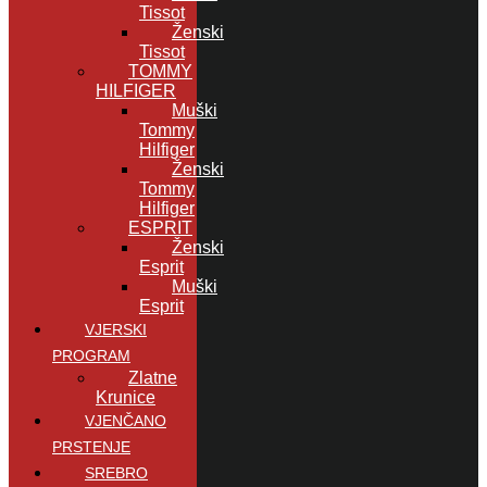
Tissot
Ženski
Tissot
TOMMY
HILFIGER
Muški
Tommy
Hilfiger
Ženski
Tommy
Hilfiger
ESPRIT
Ženski
Esprit
Muški
Esprit
VJERSKI
PROGRAM
Zlatne
Krunice
VJENČANO
PRSTENJE
SREBRO