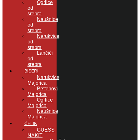
Ogrlice
od
srebra
Naušnice
od
srebra
Narukvice
od
srebra
Lančići
od
srebra
BISERI
Narukvice
Majorica
Prstenovi
Majorica
Ogrlice
Majorica
Naušnice
Majorica
ČELIK
GUESS
NAKIT