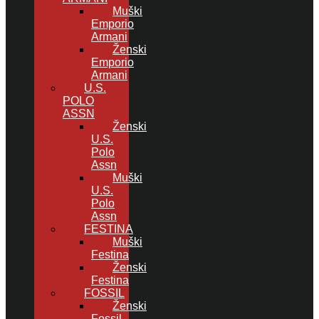
Muški
Emporio
Armani
Ženski
Emporio
Armani
U.S.
POLO
ASSN
Ženski
U.S.
Polo
Assn
Muški
U.S.
Polo
Assn
FESTINA
Muški
Festina
Ženski
Festina
FOSSIL
Ženski
Fossil