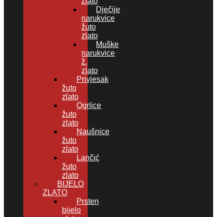
zlato
Dječije
narukvice
žuto
zlato
Muške
narukvice
ž.
zlato
Privjesak
žuto
zlato
Ogrlice
žuto
zlato
Naušnice
žuto
zlato
Lančić
žuto
zlato
BIJELO
ZLATO
Prsten
bijelo