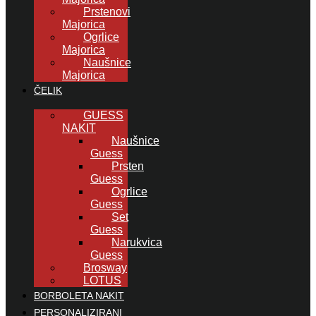
Prstenovi
Majorica
Ogrlice
Majorica
Naušnice
Majorica
ČELIK
GUESS
NAKIT
Naušnice
Guess
Prsten
Guess
Ogrlice
Guess
Set
Guess
Narukvica
Guess
Brosway
LOTUS
BORBOLETA NAKIT
PERSONALIZIRANI