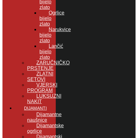
bijelo
zlato
Ogrlice
bijelo
zlato
Narukvice
bijelo
zlato
Lančić
bijelo
zlato
ZARUČNIČKO
PRSTENJE
ZLATNI
SETOVI
VJERSKI
PROGRAM
LUKSUZNI
NAKIT
DIJAMANTI
Dijamantne
naušnice
Dijamantske
ogrlice
Dijamantski