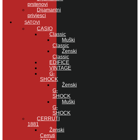
prstenovi
Dijamantni
privjesci
SATOVI
CASIO
Classic
Muški
Classic
Ženski
Classic
EDIFICE
VINTAGE
G-
SHOCK
Ženski
G-
SHOCK
Muški
G-
SHOCK
CERRUTI
1881
Ženski
Cerruti