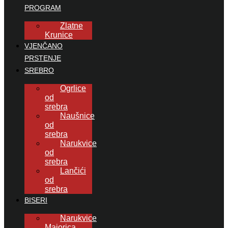
PROGRAM
Zlatne
Krunice
VJENČANO
PRSTENJE
SREBRO
Ogrlice
od
srebra
Naušnice
od
srebra
Narukvice
od
srebra
Lančići
od
srebra
BISERI
Narukvice
Majorica