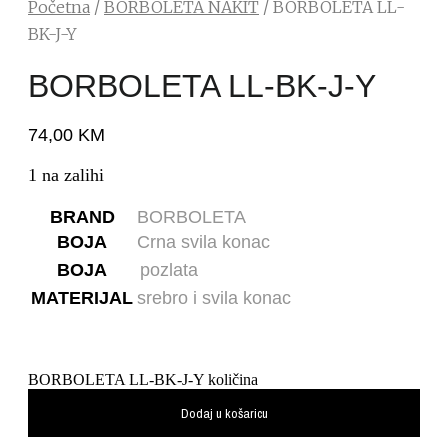
Početna
/
BORBOLETA NAKIT
/ BORBOLETA LL-
BK-J-Y
BORBOLETA LL-BK-J-Y
74,00
KM
1 na zalihi
BRAND
BORBOLETA
BOJA
Crna svila konac
BOJA
pozlata
MATERIJAL
srebro i svila konac
BORBOLETA LL-BK-J-Y količina
Dodaj u košaricu