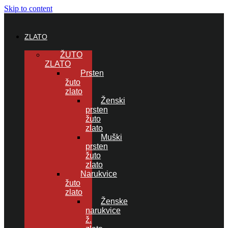
Skip to content
ZLATO
ŽUTO
ZLATO
Prsten
žuto
zlato
Ženski
prsten
žuto
zlato
Muški
prsten
žuto
zlato
Narukvice
žuto
zlato
Ženske
narukvice
ž.