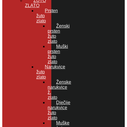
ŽUTO
ZLATO
Prsten
žuto
zlato
Ženski
prsten
žuto
zlato
Muški
prsten
žuto
zlato
Narukvice
žuto
zlato
Ženske
narukvice
ž.
zlato
Dječije
narukvice
žuto
zlato
Muške