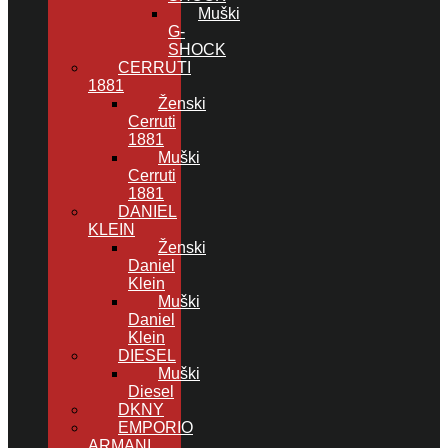
Muški
G-
SHOCK
CERRUTI
1881
Ženski
Cerruti
1881
Muški
Cerruti
1881
DANIEL
KLEIN
Ženski
Daniel
Klein
Muški
Daniel
Klein
DIESEL
Muški
Diesel
DKNY
EMPORIO
ARMANI