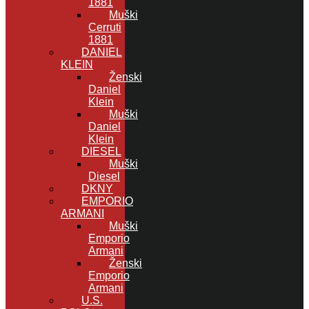
1881
Muški
Cerruti
1881
DANIEL
KLEIN
Ženski
Daniel
Klein
Muški
Daniel
Klein
DIESEL
Muški
Diesel
DKNY
EMPORIO
ARMANI
Muški
Emporio
Armani
Ženski
Emporio
Armani
U.S.