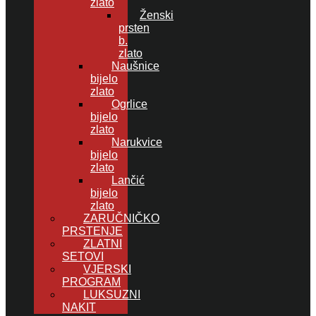
zlato
Ženski
prsten
b.
zlato
Naušnice
bijelo
zlato
Ogrlice
bijelo
zlato
Narukvice
bijelo
zlato
Lančić
bijelo
zlato
ZARUČNIČKO
PRSTENJE
ZLATNI
SETOVI
VJERSKI
PROGRAM
LUKSUZNI
NAKIT