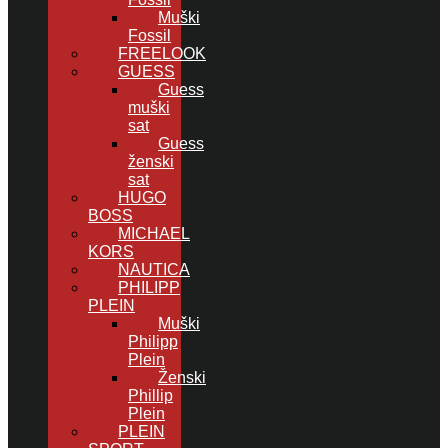
Muški
Fossil
FREELOOK
GUESS
Guess
muški
sat
Guess
ženski
sat
HUGO
BOSS
MICHAEL
KORS
NAUTICA
PHILIPP
PLEIN
Muški
Philipp
Plein
Ženski
Phillip
Plein
PLEIN