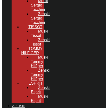
Muški
Sergio
Tacchini
Ženski
Sergio
Tacchini
TISSOT
Muški
Tissot
Ženski
Tissot
TOMMY
HILFIGER
Muški
Tommy
Hilfiger
Ženski
Tommy
Hilfiger
ESPRIT
Ženski
Esprit
Muški
Esprit
VJERSKI