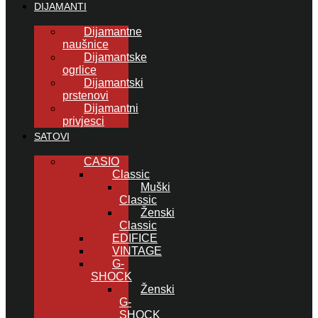
DIJAMANTI
Dijamantne
naušnice
Dijamantske
ogrlice
Dijamantski
prstenovi
Dijamantni
privjesci
SATOVI
CASIO
Classic
Muški
Classic
Ženski
Classic
EDIFICE
VINTAGE
G-
SHOCK
Ženski
G-
SHOCK