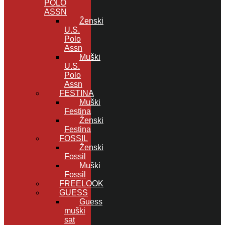
POLO
ASSN
Ženski
U.S.
Polo
Assn
Muški
U.S.
Polo
Assn
FESTINA
Muški
Festina
Ženski
Festina
FOSSIL
Ženski
Fossil
Muški
Fossil
FREELOOK
GUESS
Guess
muški
sat