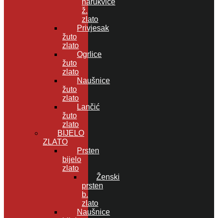
narukvice
ž.
zlato
Privjesak
žuto
zlato
Ogrlice
žuto
zlato
Naušnice
žuto
zlato
Lančić
žuto
zlato
BIJELO
ZLATO
Prsten
bijelo
zlato
Ženski
prsten
b.
zlato
Naušnice