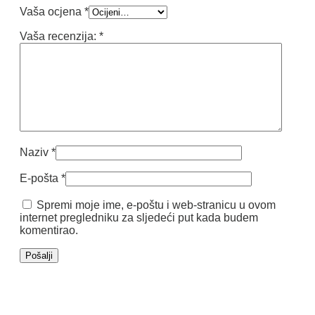
Vaša ocjena
*
Vaša recenzija:
*
Naziv
*
E-pošta
*
Spremi moje ime, e-poštu i web-stranicu u ovom
internet pregledniku za sljedeći put kada budem
komentirao.