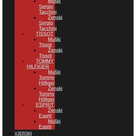
Muški
Sergio
Tacchini
Ženski
Sergio
Tacchini
TISSOT
Muški
Tissot
Ženski
Tissot
TOMMY
HILFIGER
Muški
Tommy
Hilfiger
Ženski
Tommy
Hilfiger
ESPRIT
Ženski
Esprit
Muški
Esprit
VJERSKI