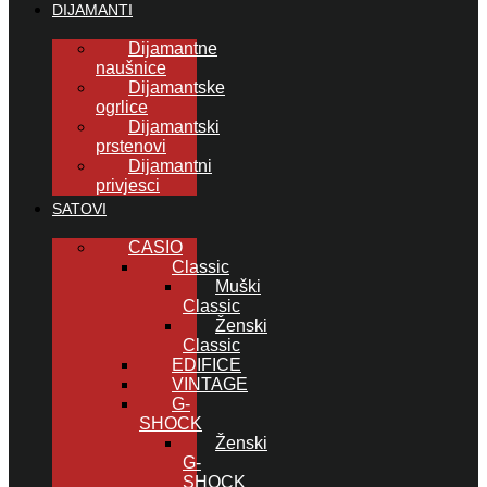
DIJAMANTI
Dijamantne
naušnice
Dijamantske
ogrlice
Dijamantski
prstenovi
Dijamantni
privjesci
SATOVI
CASIO
Classic
Muški
Classic
Ženski
Classic
EDIFICE
VINTAGE
G-
SHOCK
Ženski
G-
SHOCK