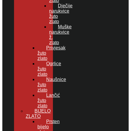
zlato
Dječije
narukvice
žuto
zlato
Muške
narukvice
ž.
zlato
Privjesak
žuto
zlato
Ogrlice
žuto
zlato
Naušnice
žuto
zlato
Lančić
žuto
zlato
BIJELO
ZLATO
Prsten
bijelo