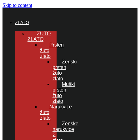
Skip to content
ZLATO
ŽUTO
ZLATO
Prsten
žuto
zlato
Ženski
prsten
žuto
zlato
Muški
prsten
žuto
zlato
Narukvice
žuto
zlato
Ženske
narukvice
ž.