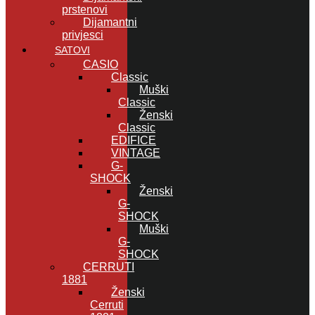
prstenovi
Dijamantni
privjesci
SATOVI
CASIO
Classic
Muški
Classic
Ženski
Classic
EDIFICE
VINTAGE
G-
SHOCK
Ženski
G-
SHOCK
Muški
G-
SHOCK
CERRUTI
1881
Ženski
Cerruti