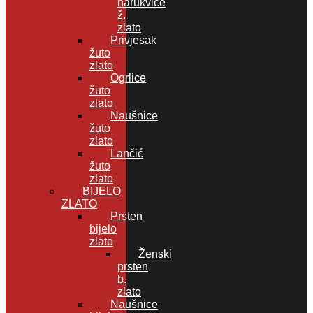
narukvice
ž.
zlato
Privjesak
žuto
zlato
Ogrlice
žuto
zlato
Naušnice
žuto
zlato
Lančić
žuto
zlato
BIJELO
ZLATO
Prsten
bijelo
zlato
Ženski
prsten
b.
zlato
Naušnice