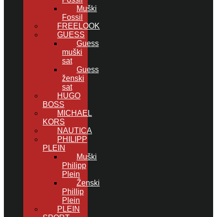
Muški
Fossil
FREELOOK
GUESS
Guess
muški
sat
Guess
ženski
sat
HUGO
BOSS
MICHAEL
KORS
NAUTICA
PHILIPP
PLEIN
Muški
Philipp
Plein
Ženski
Phillip
Plein
PLEIN