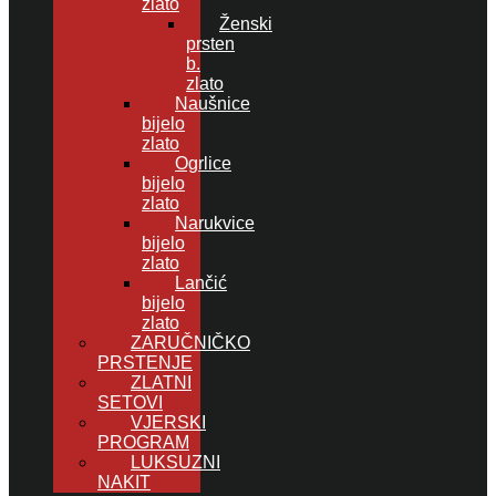
zlato
Ženski
prsten
b.
zlato
Naušnice
bijelo
zlato
Ogrlice
bijelo
zlato
Narukvice
bijelo
zlato
Lančić
bijelo
zlato
ZARUČNIČKO
PRSTENJE
ZLATNI
SETOVI
VJERSKI
PROGRAM
LUKSUZNI
NAKIT