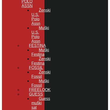
POLO
ASSN
Ženski
U.S.
Polo
Assn
Muški
U.S.
Polo
Assn
FESTINA
Muški
Festina
Ženski
Festina
FOSSIL
Ženski
Fossil
Muški
Fossil
FREELOOK
GUESS
Guess
muški
sat