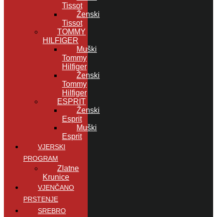
Tissot
Ženski
Tissot
TOMMY
HILFIGER
Muški
Tommy
Hilfiger
Ženski
Tommy
Hilfiger
ESPRIT
Ženski
Esprit
Muški
Esprit
VJERSKI
PROGRAM
Zlatne
Krunice
VJENČANO
PRSTENJE
SREBRO