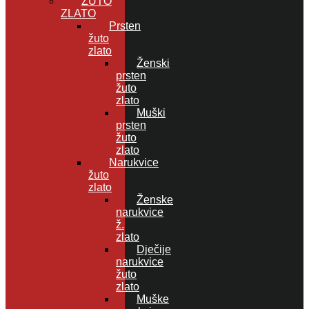
ŽUTO
ZLATO
Prsten
žuto
zlato
Ženski
prsten
žuto
zlato
Muški
prsten
žuto
zlato
Narukvice
žuto
zlato
Ženske
narukvice
ž.
zlato
Dječije
narukvice
žuto
zlato
Muške