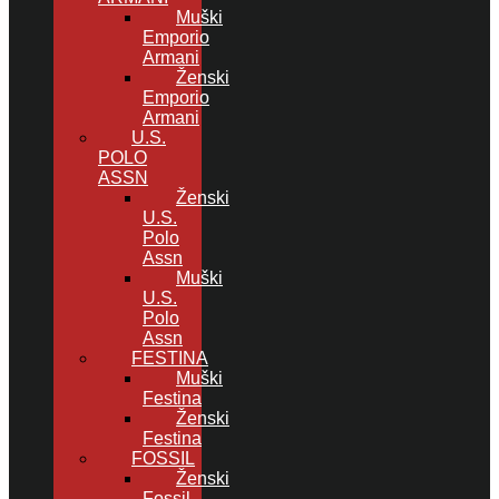
Muški
Emporio
Armani
Ženski
Emporio
Armani
U.S.
POLO
ASSN
Ženski
U.S.
Polo
Assn
Muški
U.S.
Polo
Assn
FESTINA
Muški
Festina
Ženski
Festina
FOSSIL
Ženski
Fossil