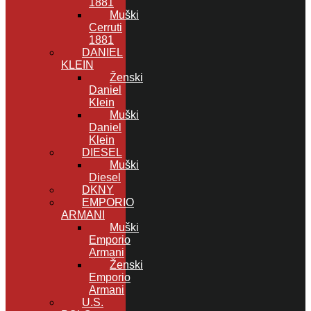
1881
Muški
Cerruti
1881
DANIEL
KLEIN
Ženski
Daniel
Klein
Muški
Daniel
Klein
DIESEL
Muški
Diesel
DKNY
EMPORIO
ARMANI
Muški
Emporio
Armani
Ženski
Emporio
Armani
U.S.