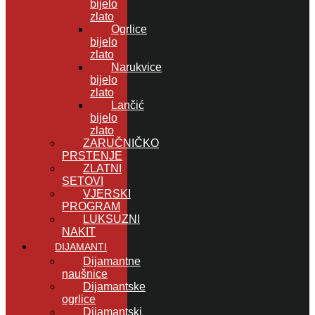
bijelo
zlato
Ogrlice
bijelo
zlato
Narukvice
bijelo
zlato
Lančić
bijelo
zlato
ZARUČNIČKO
PRSTENJE
ZLATNI
SETOVI
VJERSKI
PROGRAM
LUKSUZNI
NAKIT
DIJAMANTI
Dijamantne
naušnice
Dijamantske
ogrlice
Dijamantski