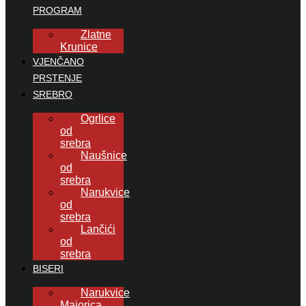
PROGRAM
Zlatne
Krunice
VJENČANO
PRSTENJE
SREBRO
Ogrlice
od
srebra
Naušnice
od
srebra
Narukvice
od
srebra
Lančići
od
srebra
BISERI
Narukvice
Majorica