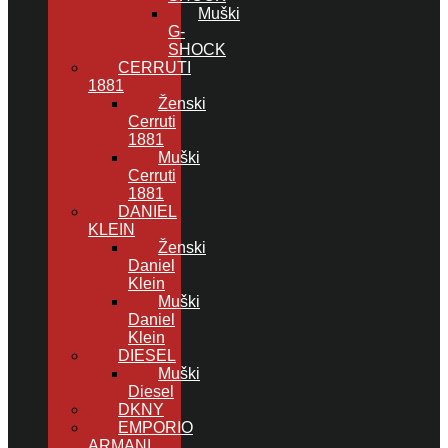
Muški
G-
SHOCK
CERRUTI
1881
Ženski
Cerruti
1881
Muški
Cerruti
1881
DANIEL
KLEIN
Ženski
Daniel
Klein
Muški
Daniel
Klein
DIESEL
Muški
Diesel
DKNY
EMPORIO
ARMANI