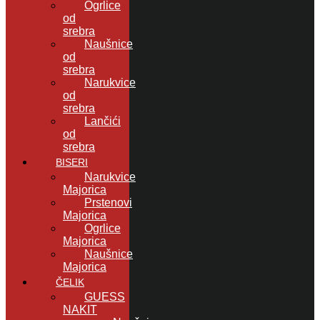
Ogrlice
od
srebra
Naušnice
od
srebra
Narukvice
od
srebra
Lančići
od
srebra
BISERI
Narukvice
Majorica
Prstenovi
Majorica
Ogrlice
Majorica
Naušnice
Majorica
ČELIK
GUESS
NAKIT