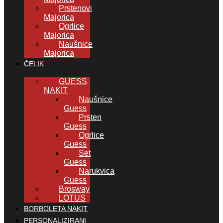
Prstenovi
Majorica
Ogrlice
Majorica
Naušnice
Majorica
ČELIK
GUESS
NAKIT
Naušnice
Guess
Prsten
Guess
Ogrlice
Guess
Set
Guess
Narukvica
Guess
Brosway
LOTUS
BORBOLETA NAKIT
PERSONALIZIRANI