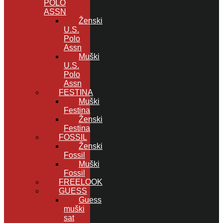
POLO
ASSN
Ženski
U.S.
Polo
Assn
Muški
U.S.
Polo
Assn
FESTINA
Muški
Festina
Ženski
Festina
FOSSIL
Ženski
Fossil
Muški
Fossil
FREELOOK
GUESS
Guess
muški
sat