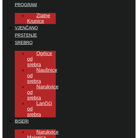
PROGRAM
Zlatne
Krunice
VJENČANO
PRSTENJE
SREBRO
Ogrlice
od
srebra
Naušnice
od
srebra
Narukvice
od
srebra
Lančići
od
srebra
BISERI
Narukvice
Majorica