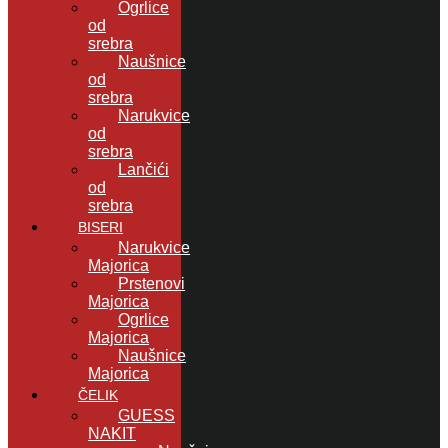
Ogrlice
od
srebra
Naušnice
od
srebra
Narukvice
od
srebra
Lančići
od
srebra
BISERI
Narukvice
Majorica
Prstenovi
Majorica
Ogrlice
Majorica
Naušnice
Majorica
ČELIK
GUESS
NAKIT