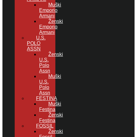
Muški
Emporio
Armani
Ženski
Emporio
Armani
U.S.
POLO
ASSN
Ženski
U.S.
Polo
Assn
Muški
U.S.
Polo
Assn
FESTINA
Muški
Festina
Ženski
Festina
FOSSIL
Ženski
Fossil