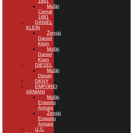
1881
Muški
Cerruti
1881
DANIEL
KLEIN
Ženski
Daniel
Klein
Muški
Daniel
Klein
DIESEL
Muški
Diesel
DKNY
EMPORIO
ARMANI
Muški
Emporio
Armani
Ženski
Emporio
Armani
U.S.