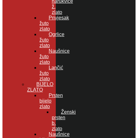
narukvice
ž.
zlato
Privjesak
žuto
zlato
Ogrlice
žuto
zlato
Naušnice
žuto
zlato
Lančić
žuto
zlato
BIJELO
ZLATO
Prsten
bijelo
zlato
Ženski
prsten
b.
zlato
Naušnice