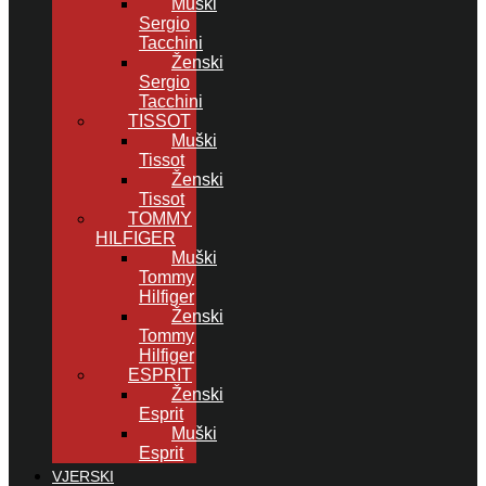
Muški
Sergio
Tacchini
Ženski
Sergio
Tacchini
TISSOT
Muški
Tissot
Ženski
Tissot
TOMMY
HILFIGER
Muški
Tommy
Hilfiger
Ženski
Tommy
Hilfiger
ESPRIT
Ženski
Esprit
Muški
Esprit
VJERSKI