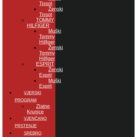
Tissot
Ženski
Tissot
TOMMY
HILFIGER
Muški
Tommy
Hilfiger
Ženski
Tommy
Hilfiger
ESPRIT
Ženski
Esprit
Muški
Esprit
VJERSKI
PROGRAM
Zlatne
Krunice
VJENČANO
PRSTENJE
SREBRO