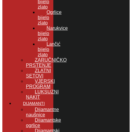
bijelo
zlato
Ogrlice
bijelo
zlato
Narukvice
bijelo
zlato
Lančić
bijelo
zlato
ZARUČNIČKO
PRSTENJE
ZLATNI
SETOVI
VJERSKI
PROGRAM
LUKSUZNI
NAKIT
DIJAMANTI
Dijamantne
naušnice
Dijamantske
ogrlice
Dijamantski