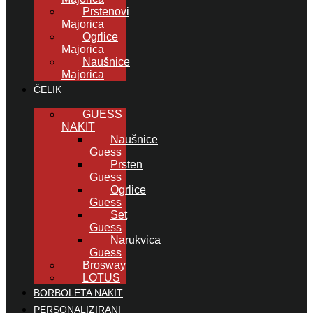
Prstenovi
Majorica
Ogrlice
Majorica
Naušnice
Majorica
ČELIK
GUESS
NAKIT
Naušnice
Guess
Prsten
Guess
Ogrlice
Guess
Set
Guess
Narukvica
Guess
Brosway
LOTUS
BORBOLETA NAKIT
PERSONALIZIRANI