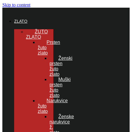
Skip to content
ZLATO
ŽUTO
ZLATO
Prsten
žuto
zlato
Ženski
prsten
žuto
zlato
Muški
prsten
žuto
zlato
Narukvice
žuto
zlato
Ženske
narukvice
ž.