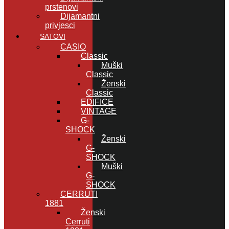
prstenovi
Dijamantni
privjesci
SATOVI
CASIO
Classic
Muški
Classic
Ženski
Classic
EDIFICE
VINTAGE
G-
SHOCK
Ženski
G-
SHOCK
Muški
G-
SHOCK
CERRUTI
1881
Ženski
Cerruti