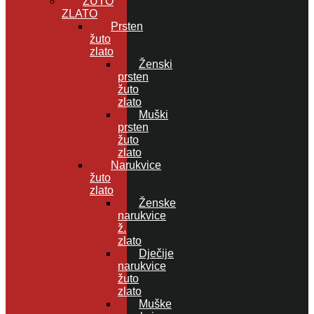
ŽUTO
ZLATO
Prsten
žuto
zlato
Ženski
prsten
žuto
zlato
Muški
prsten
žuto
zlato
Narukvice
žuto
zlato
Ženske
narukvice
ž.
zlato
Dječije
narukvice
žuto
zlato
Muške