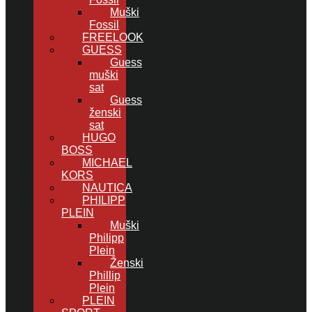
Muški
Fossil
FREELOOK
GUESS
Guess
muški
sat
Guess
ženski
sat
HUGO
BOSS
MICHAEL
KORS
NAUTICA
PHILIPP
PLEIN
Muški
Philipp
Plein
Ženski
Phillip
Plein
PLEIN