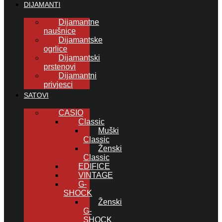
DIJAMANTI
Dijamantne
naušnice
Dijamantske
ogrlice
Dijamantski
prstenovi
Dijamantni
privjesci
SATOVI
CASIO
Classic
Muški
Classic
Ženski
Classic
EDIFICE
VINTAGE
G-
SHOCK
Ženski
G-
SHOCK