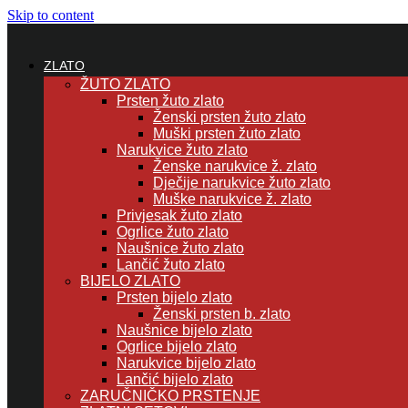
Skip to content
ZLATO
ŽUTO ZLATO
Prsten žuto zlato
Ženski prsten žuto zlato
Muški prsten žuto zlato
Narukvice žuto zlato
Ženske narukvice ž. zlato
Dječije narukvice žuto zlato
Muške narukvice ž. zlato
Privjesak žuto zlato
Ogrlice žuto zlato
Naušnice žuto zlato
Lančić žuto zlato
BIJELO ZLATO
Prsten bijelo zlato
Ženski prsten b. zlato
Naušnice bijelo zlato
Ogrlice bijelo zlato
Narukvice bijelo zlato
Lančić bijelo zlato
ZARUČNIČKO PRSTENJE