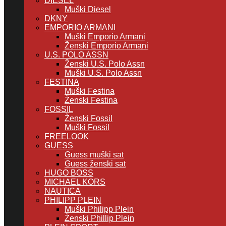
DIESEL
Muški Diesel
DKNY
EMPORIO ARMANI
Muški Emporio Armani
Ženski Emporio Armani
U.S. POLO ASSN
Ženski U.S. Polo Assn
Muški U.S. Polo Assn
FESTINA
Muški Festina
Ženski Festina
FOSSIL
Ženski Fossil
Muški Fossil
FREELOOK
GUESS
Guess muški sat
Guess ženski sat
HUGO BOSS
MICHAEL KORS
NAUTICA
PHILIPP PLEIN
Muški Philipp Plein
Ženski Phillip Plein