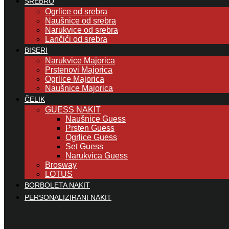
SREBRO
Ogrlice od srebra
Naušnice od srebra
Narukvice od srebra
Lančići od srebra
BISERI
Narukvice Majorica
Prstenovi Majorica
Ogrlice Majorica
Naušnice Majorica
ČELIK
GUESS NAKIT
Naušnice Guess
Prsten Guess
Ogrlice Guess
Set Guess
Narukvica Guess
Brosway
LOTUS
BORBOLETA NAKIT
PERSONALIZIRANI NAKIT