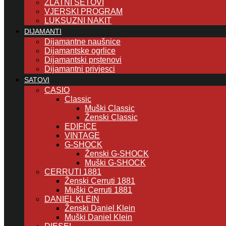
ZLATNI SETOVI
VJERSKI PROGRAM
LUKSUZNI NAKIT
DIJAMANTI
Dijamantne naušnice
Dijamantske ogrlice
Dijamantski prstenovi
Dijamantni privjesci
SATOVI
CASIO
Classic
Muški Classic
Ženski Classic
EDIFICE
VINTAGE
G-SHOCK
Ženski G-SHOCK
Muški G-SHOCK
CERRUTI 1881
Ženski Cerruti 1881
Muški Cerruti 1881
DANIEL KLEIN
Ženski Daniel Klein
Muški Daniel Klein