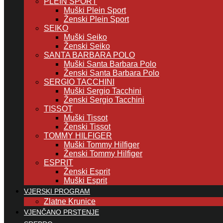
PLEIN SPORT
Muški Plein Sport
Ženski Plein Sport
SEIKO
Muški Seiko
Ženski Seiko
SANTA BARBARA POLO
Muški Santa Barbara Polo
Ženski Santa Barbara Polo
SERGIO TACCHINI
Muški Sergio Tacchini
Ženski Sergio Tacchini
TISSOT
Muški Tissot
Ženski Tissot
TOMMY HILFIGER
Muški Tommy Hilfiger
Ženski Tommy Hilfiger
ESPRIT
Ženski Esprit
Muški Esprit
VJERSKI PROGRAM
Zlatne Krunice
VJENČANO PRSTENJE