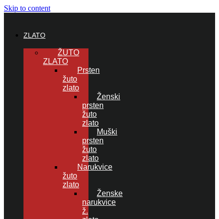
Skip to content
ZLATO
ŽUTO
ZLATO
Prsten
žuto
zlato
Ženski
prsten
žuto
zlato
Muški
prsten
žuto
zlato
Narukvice
žuto
zlato
Ženske
narukvice
ž.