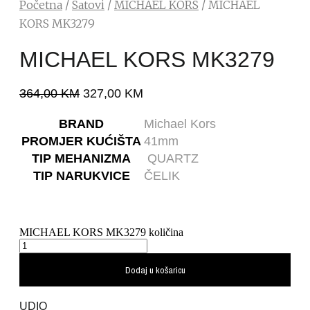
Početna
/
Satovi
/
MICHAEL KORS
/ MICHAEL
KORS MK3279
MICHAEL KORS MK3279
364,00
KM
327,00
KM
BRAND
Michael Kors
PROMJER KUĆIŠTA
41mm
TIP MEHANIZMA
QUARTZ
TIP NARUKVICE
ČELIK
MICHAEL KORS MK3279 količina
Dodaj u košaricu
UDIO