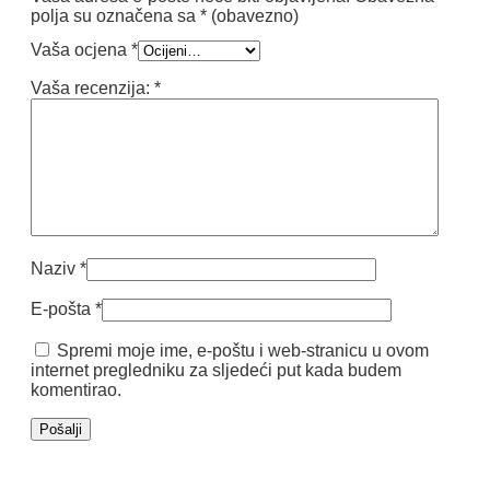
polja su označena sa
* (obavezno)
Vaša ocjena
*
Vaša recenzija:
*
Naziv
*
E-pošta
*
Spremi moje ime, e-poštu i web-stranicu u ovom
internet pregledniku za sljedeći put kada budem
komentirao.