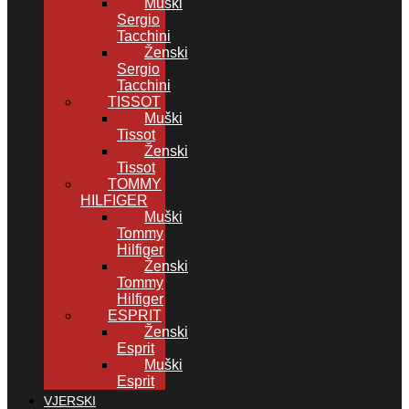
Muški
Sergio
Tacchini
Ženski
Sergio
Tacchini
TISSOT
Muški
Tissot
Ženski
Tissot
TOMMY
HILFIGER
Muški
Tommy
Hilfiger
Ženski
Tommy
Hilfiger
ESPRIT
Ženski
Esprit
Muški
Esprit
VJERSKI