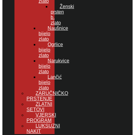
zlato
Ženski
prsten
b.
zlato
Naušnice
bijelo
zlato
Ogrlice
bijelo
zlato
Narukvice
bijelo
zlato
Lančić
bijelo
zlato
ZARUČNIČKO
PRSTENJE
ZLATNI
SETOVI
VJERSKI
PROGRAM
LUKSUZNI
NAKIT