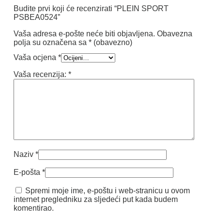
Budite prvi koji će recenzirati “PLEIN SPORT
PSBEA0524”
Vaša adresa e-pošte neće biti objavljena.
Obavezna
polja su označena sa
* (obavezno)
Vaša ocjena
*
Vaša recenzija:
*
Naziv
*
E-pošta
*
Spremi moje ime, e-poštu i web-stranicu u ovom
internet pregledniku za sljedeći put kada budem
komentirao.