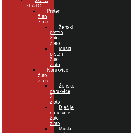
ŽUTO
ZLATO
Prsten
žuto
zlato
Ženski
prsten
žuto
zlato
Muški
prsten
žuto
zlato
Narukvice
žuto
zlato
Ženske
narukvice
ž.
zlato
Dječije
narukvice
žuto
zlato
Muške