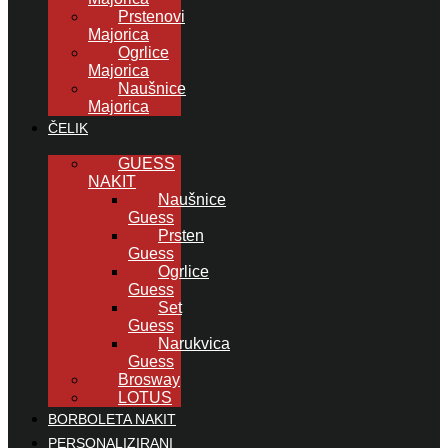
Prstenovi
Majorica
Ogrlice
Majorica
Naušnice
Majorica
ČELIK
GUESS
NAKIT
Naušnice
Guess
Prsten
Guess
Ogrlice
Guess
Set
Guess
Narukvica
Guess
Brosway
LOTUS
BORBOLETA NAKIT
PERSONALIZIRANI