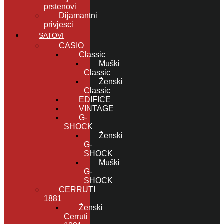
prstenovi
Dijamantni
privjesci
SATOVI
CASIO
Classic
Muški
Classic
Ženski
Classic
EDIFICE
VINTAGE
G-
SHOCK
Ženski
G-
SHOCK
Muški
G-
SHOCK
CERRUTI
1881
Ženski
Cerruti