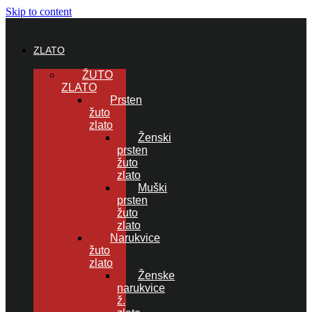
Skip to content
ZLATO
ŽUTO
ZLATO
Prsten
žuto
zlato
Ženski
prsten
žuto
zlato
Muški
prsten
žuto
zlato
Narukvice
žuto
zlato
Ženske
narukvice
ž.