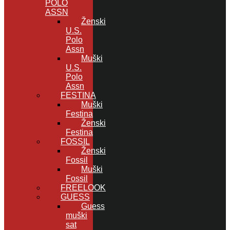
POLO
ASSN
Ženski
U.S.
Polo
Assn
Muški
U.S.
Polo
Assn
FESTINA
Muški
Festina
Ženski
Festina
FOSSIL
Ženski
Fossil
Muški
Fossil
FREELOOK
GUESS
Guess
muški
sat