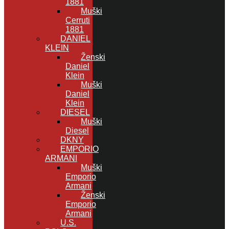
1881
Muški
Cerruti
1881
DANIEL
KLEIN
Ženski
Daniel
Klein
Muški
Daniel
Klein
DIESEL
Muški
Diesel
DKNY
EMPORIO
ARMANI
Muški
Emporio
Armani
Ženski
Emporio
Armani
U.S.