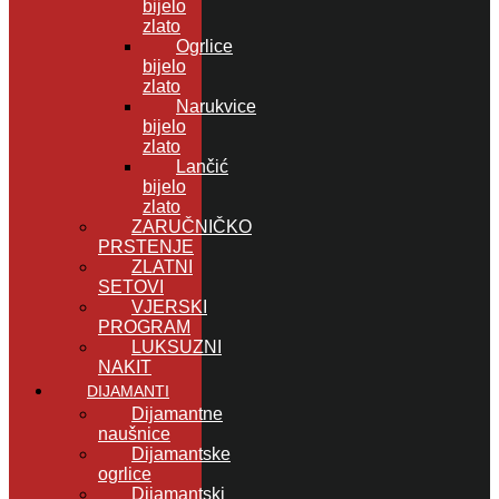
bijelo
zlato
Ogrlice
bijelo
zlato
Narukvice
bijelo
zlato
Lančić
bijelo
zlato
ZARUČNIČKO
PRSTENJE
ZLATNI
SETOVI
VJERSKI
PROGRAM
LUKSUZNI
NAKIT
DIJAMANTI
Dijamantne
naušnice
Dijamantske
ogrlice
Dijamantski