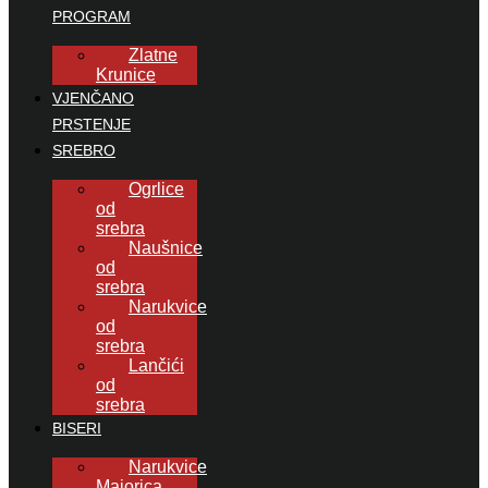
PROGRAM
Zlatne
Krunice
VJENČANO
PRSTENJE
SREBRO
Ogrlice
od
srebra
Naušnice
od
srebra
Narukvice
od
srebra
Lančići
od
srebra
BISERI
Narukvice
Majorica