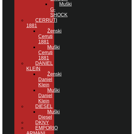
Muški
G-
SHOCK
CERRUTI
1881
Ženski
Cerruti
1881
Muški
Cerruti
1881
DANIEL
KLEIN
Ženski
Daniel
Klein
Muški
Daniel
Klein
DIESEL
Muški
Diesel
DKNY
EMPORIO
ARMANI