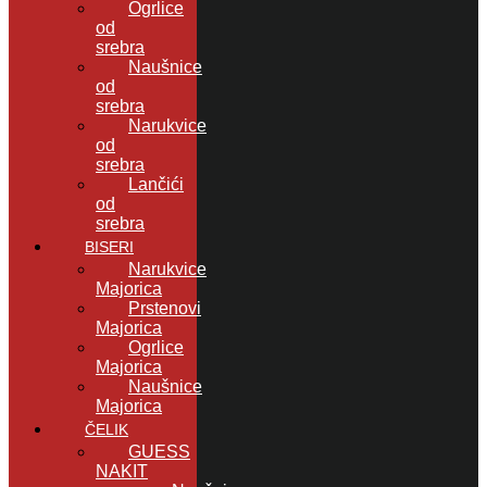
Ogrlice
od
srebra
Naušnice
od
srebra
Narukvice
od
srebra
Lančići
od
srebra
BISERI
Narukvice
Majorica
Prstenovi
Majorica
Ogrlice
Majorica
Naušnice
Majorica
ČELIK
GUESS
NAKIT