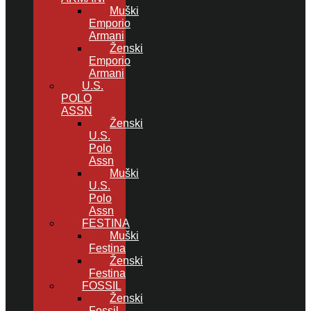
Muški
Emporio
Armani
Ženski
Emporio
Armani
U.S.
POLO
ASSN
Ženski
U.S.
Polo
Assn
Muški
U.S.
Polo
Assn
FESTINA
Muški
Festina
Ženski
Festina
FOSSIL
Ženski
Fossil