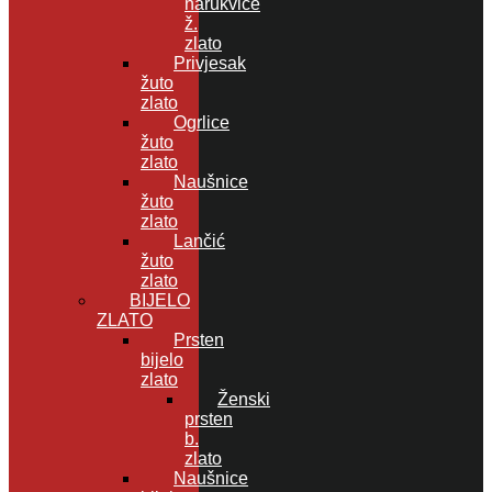
narukvice
ž.
zlato
Privjesak
žuto
zlato
Ogrlice
žuto
zlato
Naušnice
žuto
zlato
Lančić
žuto
zlato
BIJELO
ZLATO
Prsten
bijelo
zlato
Ženski
prsten
b.
zlato
Naušnice