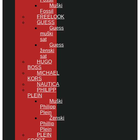
Muški
Fossil
FREELOOK
GUESS
Guess
muški
sat
Guess
ženski
sat
HUGO
BOSS
MICHAEL
KORS
NAUTICA
PHILIPP
PLEIN
Muški
Philipp
Plein
Ženski
Phillip
Plein
PLEIN