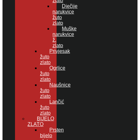
zlato
Dječije
narukvice
žuto
zlato
Muške
narukvice
ž.
zlato
Privjesak
žuto
zlato
Ogrlice
žuto
zlato
Naušnice
žuto
zlato
Lančić
žuto
zlato
BIJELO
ZLATO
Prsten
bijelo