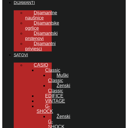
DIJAMANTI
Dijamantne
naušnice
Dijamantske
ogrlice
Dijamantski
prstenovi
Dijamantni
privjesci
SATOVI
CASIO
Classic
Muški
Classic
Ženski
Classic
EDIFICE
VINTAGE
G-
SHOCK
Ženski
G-
SHOCK