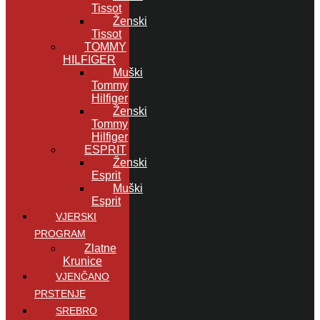
Tissot
Ženski
Tissot
TOMMY
HILFIGER
Muški
Tommy
Hilfiger
Ženski
Tommy
Hilfiger
ESPRIT
Ženski
Esprit
Muški
Esprit
VJERSKI
PROGRAM
Zlatne
Krunice
VJENČANO
PRSTENJE
SREBRO