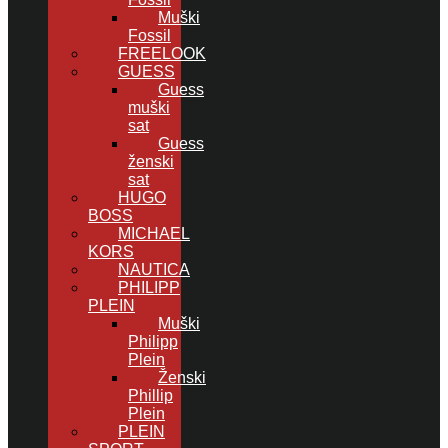
Muški
Fossil
FREELOOK
GUESS
Guess
muški
sat
Guess
ženski
sat
HUGO
BOSS
MICHAEL
KORS
NAUTICA
PHILIPP
PLEIN
Muški
Philipp
Plein
Ženski
Phillip
Plein
PLEIN