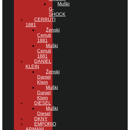
Muški
G-
SHOCK
CERRUTI
1881
Ženski
Cerruti
1881
Muški
Cerruti
1881
DANIEL
KLEIN
Ženski
Daniel
Klein
Muški
Daniel
Klein
DIESEL
Muški
Diesel
DKNY
EMPORIO
ARMANI