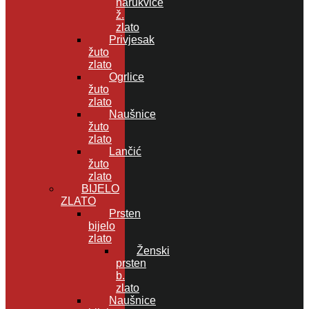
narukvice
ž.
zlato
Privjesak
žuto
zlato
Ogrlice
žuto
zlato
Naušnice
žuto
zlato
Lančić
žuto
zlato
BIJELO
ZLATO
Prsten
bijelo
zlato
Ženski
prsten
b.
zlato
Naušnice