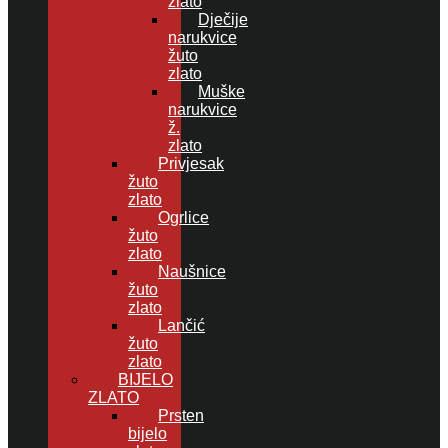
zlato
Dječije
narukvice
žuto
zlato
Muške
narukvice
ž.
zlato
Privjesak
žuto
zlato
Ogrlice
žuto
zlato
Naušnice
žuto
zlato
Lančić
žuto
zlato
BIJELO
ZLATO
Prsten
bijelo