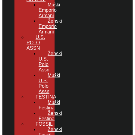
Muški
Emporio
Armani
Ženski
Emporio
Armani
U.S.
POLO
ASSN
Ženski
U.S.
Polo
Assn
Muški
U.S.
Polo
Assn
FESTINA
Muški
Festina
Ženski
Festina
FOSSIL
Ženski
Fossil