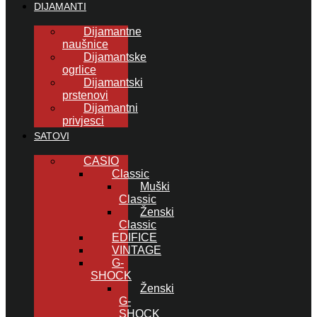
DIJAMANTI
Dijamantne
naušnice
Dijamantske
ogrlice
Dijamantski
prstenovi
Dijamantni
privjesci
SATOVI
CASIO
Classic
Muški
Classic
Ženski
Classic
EDIFICE
VINTAGE
G-
SHOCK
Ženski
G-
SHOCK