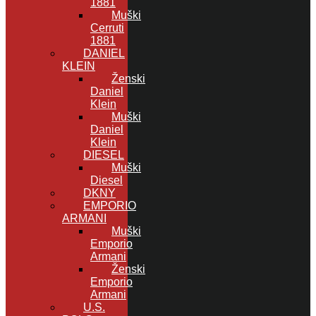
1881
Muški
Cerruti
1881
DANIEL
KLEIN
Ženski
Daniel
Klein
Muški
Daniel
Klein
DIESEL
Muški
Diesel
DKNY
EMPORIO
ARMANI
Muški
Emporio
Armani
Ženski
Emporio
Armani
U.S.