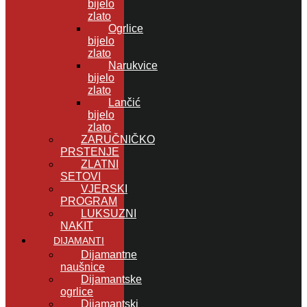
bijelo
zlato
Ogrlice
bijelo
zlato
Narukvice
bijelo
zlato
Lančić
bijelo
zlato
ZARUČNIČKO
PRSTENJE
ZLATNI
SETOVI
VJERSKI
PROGRAM
LUKSUZNI
NAKIT
DIJAMANTI
Dijamantne
naušnice
Dijamantske
ogrlice
Dijamantski