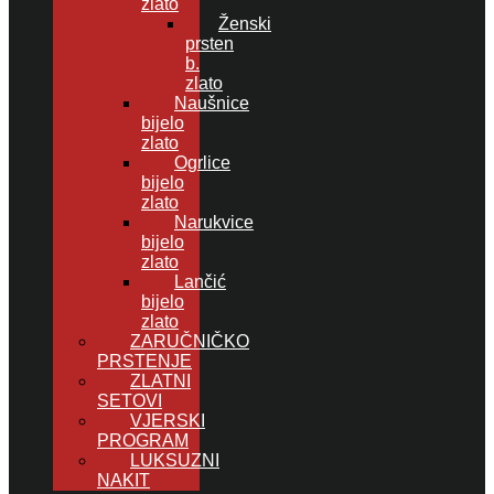
zlato
Ženski
prsten
b.
zlato
Naušnice
bijelo
zlato
Ogrlice
bijelo
zlato
Narukvice
bijelo
zlato
Lančić
bijelo
zlato
ZARUČNIČKO
PRSTENJE
ZLATNI
SETOVI
VJERSKI
PROGRAM
LUKSUZNI
NAKIT