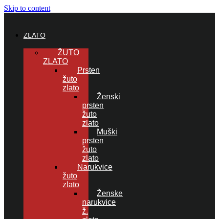
Skip to content
ZLATO
ŽUTO
ZLATO
Prsten
žuto
zlato
Ženski
prsten
žuto
zlato
Muški
prsten
žuto
zlato
Narukvice
žuto
zlato
Ženske
narukvice
ž.