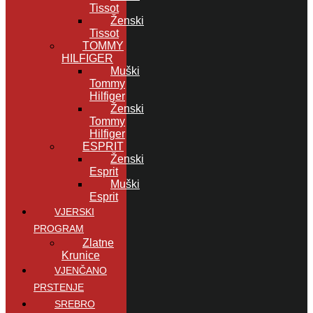
Tissot
Ženski
Tissot
TOMMY
HILFIGER
Muški
Tommy
Hilfiger
Ženski
Tommy
Hilfiger
ESPRIT
Ženski
Esprit
Muški
Esprit
VJERSKI
PROGRAM
Zlatne
Krunice
VJENČANO
PRSTENJE
SREBRO