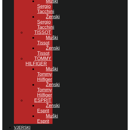
Muški
Sergio
Tacchini
Ženski
Sergio
Tacchini
TISSOT
Muški
Tissot
Ženski
Tissot
TOMMY
HILFIGER
Muški
Tommy
Hilfiger
Ženski
Tommy
Hilfiger
ESPRIT
Ženski
Esprit
Muški
Esprit
VJERSKI