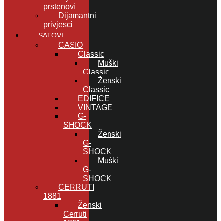
prstenovi
Dijamantni
privjesci
SATOVI
CASIO
Classic
Muški
Classic
Ženski
Classic
EDIFICE
VINTAGE
G-
SHOCK
Ženski
G-
SHOCK
Muški
G-
SHOCK
CERRUTI
1881
Ženski
Cerruti