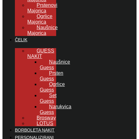
Prstenovi
Majorica
Ogrlice
Majorica
Naušnice
Majorica
ČELIK
GUESS
NAKIT
Naušnice
Guess
Prsten
Guess
Ogrlice
Guess
Set
Guess
Narukvica
Guess
Brosway
LOTUS
BORBOLETA NAKIT
PERSONALIZIRANI