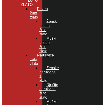
ŽUTO
ZLATO
Prsten
žuto
zlato
Ženski
prsten
žuto
zlato
Muški
prsten
žuto
zlato
Narukvice
žuto
zlato
Ženske
narukvice
ž.
zlato
Dječije
narukvice
žuto
zlato
Muške