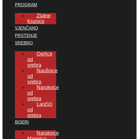
PROGRAM
Zlatne
Krunice
VJENČANO
PRSTENJE
SREBRO
Ogrlice
od
srebra
Naušnice
od
srebra
Narukvice
od
srebra
Lančići
od
srebra
BISERI
Narukvice
Majorica