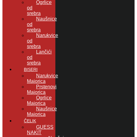
Ogrlice
od
srebra
Naušnice
od
srebra
Narukvice
od
srebra
Lančići
od
srebra
BISERI
Narukvice
Majorica
Prstenovi
Majorica
Ogrlice
Majorica
Naušnice
Majorica
ČELIK
GUESS
NAKIT