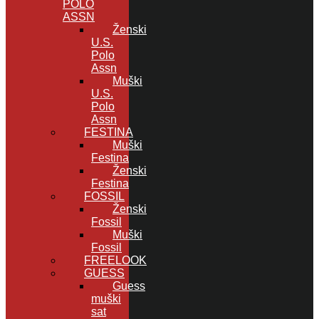
POLO
ASSN
Ženski
U.S.
Polo
Assn
Muški
U.S.
Polo
Assn
FESTINA
Muški
Festina
Ženski
Festina
FOSSIL
Ženski
Fossil
Muški
Fossil
FREELOOK
GUESS
Guess
muški
sat