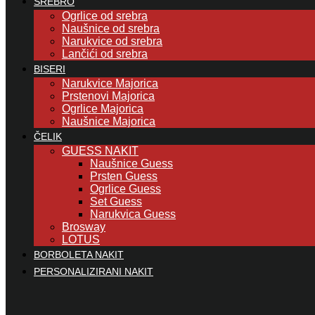
SREBRO
Ogrlice od srebra
Naušnice od srebra
Narukvice od srebra
Lančići od srebra
BISERI
Narukvice Majorica
Prstenovi Majorica
Ogrlice Majorica
Naušnice Majorica
ČELIK
GUESS NAKIT
Naušnice Guess
Prsten Guess
Ogrlice Guess
Set Guess
Narukvica Guess
Brosway
LOTUS
BORBOLETA NAKIT
PERSONALIZIRANI NAKIT