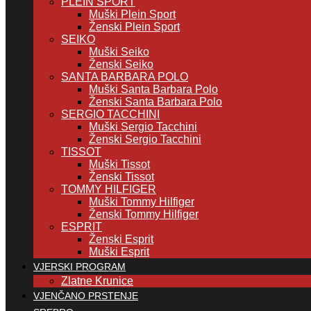
PLEIN SPORT
Muški Plein Sport
Ženski Plein Sport
SEIKO
Muški Seiko
Ženski Seiko
SANTA BARBARA POLO
Muški Santa Barbara Polo
Ženski Santa Barbara Polo
SERGIO TACCHINI
Muški Sergio Tacchini
Ženski Sergio Tacchini
TISSOT
Muški Tissot
Ženski Tissot
TOMMY HILFIGER
Muški Tommy Hilfiger
Ženski Tommy Hilfiger
ESPRIT
Ženski Esprit
Muški Esprit
VJERSKI PROGRAM
Zlatne Krunice
VJENČANO PRSTENJE