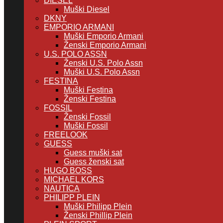
DIESEL
Muški Diesel
DKNY
EMPORIO ARMANI
Muški Emporio Armani
Ženski Emporio Armani
U.S. POLO ASSN
Ženski U.S. Polo Assn
Muški U.S. Polo Assn
FESTINA
Muški Festina
Ženski Festina
FOSSIL
Ženski Fossil
Muški Fossil
FREELOOK
GUESS
Guess muški sat
Guess ženski sat
HUGO BOSS
MICHAEL KORS
NAUTICA
PHILIPP PLEIN
Muški Philipp Plein
Ženski Phillip Plein