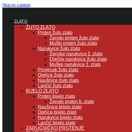
Skip to content
ZLATO
ŽUTO ZLATO
Prsten žuto zlato
Ženski prsten žuto zlato
Muški prsten žuto zlato
Narukvice žuto zlato
Ženske narukvice ž. zlato
Dječije narukvice žuto zlato
Muške narukvice ž. zlato
Privjesak žuto zlato
Ogrlice žuto zlato
Naušnice žuto zlato
Lančić žuto zlato
BIJELO ZLATO
Prsten bijelo zlato
Ženski prsten b. zlato
Naušnice bijelo zlato
Ogrlice bijelo zlato
Narukvice bijelo zlato
Lančić bijelo zlato
ZARUČNIČKO PRSTENJE