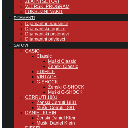
ZLATNI SETOVI
VJERSKI PROGRAM
LUKSUZNI NAKIT
DIJAMANTI
Dijamantne naušnice
Dijamantske ogrlice
Dijamantski prstenovi
Dijamantni privjesci
SATOVI
CASIO
Classic
Muški Classic
Ženski Classic
EDIFICE
VINTAGE
G-SHOCK
Ženski G-SHOCK
Muški G-SHOCK
CERRUTI 1881
Ženski Cerruti 1881
Muški Cerruti 1881
DANIEL KLEIN
Ženski Daniel Klein
Muški Daniel Klein