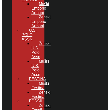
Muški
Emporio
Armani
Ženski
Emporio
Armani
U.S.
POLO
ASSN
Ženski
U.S.
Polo
Assn
Muški
U.S.
Polo
Assn
FESTINA
Muški
Festina
Ženski
Festina
FOSSIL
Ženski
Fossil