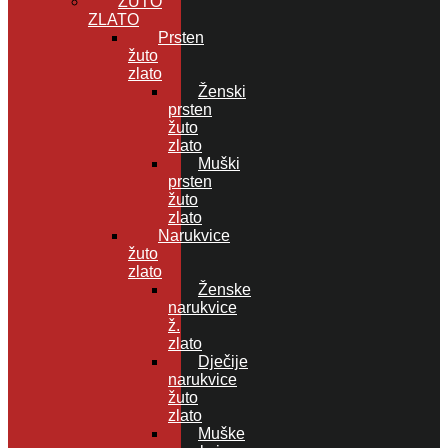
ŽUTO
ZLATO
Prsten
žuto
zlato
Ženski
prsten
žuto
zlato
Muški
prsten
žuto
zlato
Narukvice
žuto
zlato
Ženske
narukvice
ž.
zlato
Dječije
narukvice
žuto
zlato
Muške