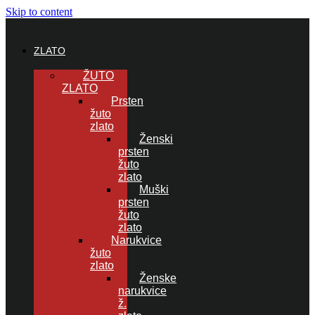
Skip to content
ZLATO
ŽUTO
ZLATO
Prsten
žuto
zlato
Ženski
prsten
žuto
zlato
Muški
prsten
žuto
zlato
Narukvice
žuto
zlato
Ženske
narukvice
ž.