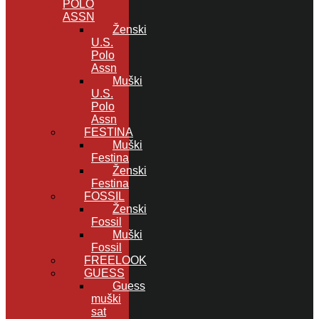
POLO
ASSN
Ženski
U.S.
Polo
Assn
Muški
U.S.
Polo
Assn
FESTINA
Muški
Festina
Ženski
Festina
FOSSIL
Ženski
Fossil
Muški
Fossil
FREELOOK
GUESS
Guess
muški
sat