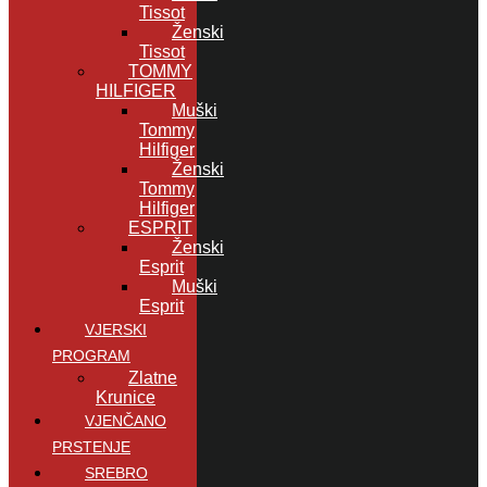
Tissot
Ženski
Tissot
TOMMY
HILFIGER
Muški
Tommy
Hilfiger
Ženski
Tommy
Hilfiger
ESPRIT
Ženski
Esprit
Muški
Esprit
VJERSKI
PROGRAM
Zlatne
Krunice
VJENČANO
PRSTENJE
SREBRO