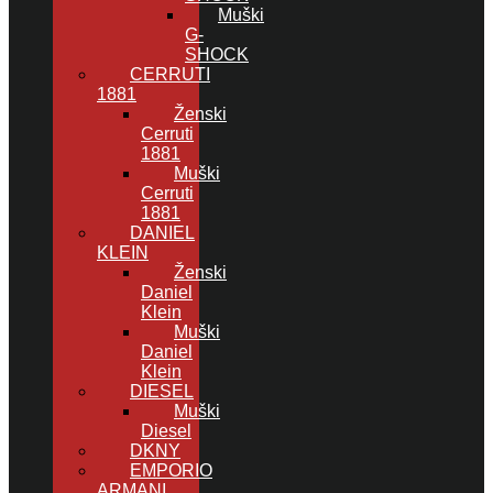
Muški
G-
SHOCK
CERRUTI
1881
Ženski
Cerruti
1881
Muški
Cerruti
1881
DANIEL
KLEIN
Ženski
Daniel
Klein
Muški
Daniel
Klein
DIESEL
Muški
Diesel
DKNY
EMPORIO
ARMANI