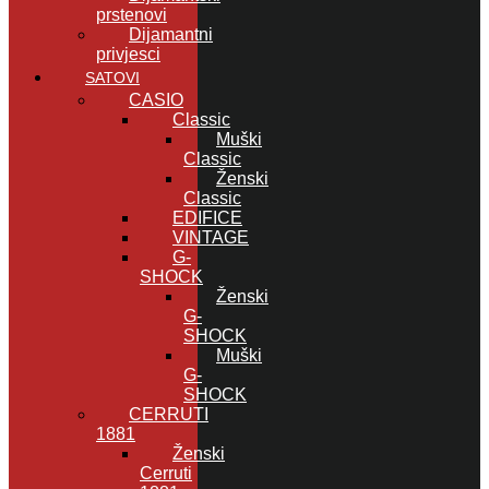
prstenovi
Dijamantni
privjesci
SATOVI
CASIO
Classic
Muški
Classic
Ženski
Classic
EDIFICE
VINTAGE
G-
SHOCK
Ženski
G-
SHOCK
Muški
G-
SHOCK
CERRUTI
1881
Ženski
Cerruti