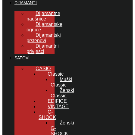
DIJAMANTI
Dijamantne
naušnice
Dijamantske
ogrlice
Dijamantski
prstenovi
Dijamantni
privjesci
SATOVI
CASIO
Classic
Muški
Classic
Ženski
Classic
EDIFICE
VINTAGE
G-
SHOCK
Ženski
G-
SHOCK