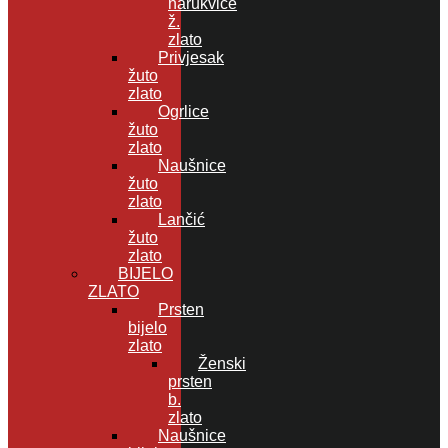
narukvice
ž.
zlato
Privjesak
žuto
zlato
Ogrlice
žuto
zlato
Naušnice
žuto
zlato
Lančić
žuto
zlato
BIJELO
ZLATO
Prsten
bijelo
zlato
Ženski
prsten
b.
zlato
Naušnice