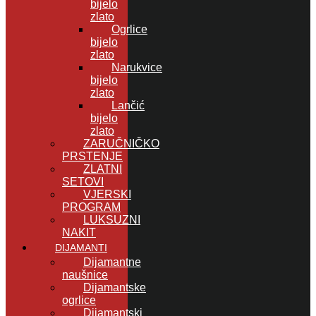
bijelo
zlato
Ogrlice
bijelo
zlato
Narukvice
bijelo
zlato
Lančić
bijelo
zlato
ZARUČNIČKO
PRSTENJE
ZLATNI
SETOVI
VJERSKI
PROGRAM
LUKSUZNI
NAKIT
DIJAMANTI
Dijamantne
naušnice
Dijamantske
ogrlice
Dijamantski