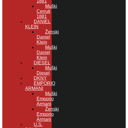
1881
Muški
Cerruti
1881
DANIEL
KLEIN
Ženski
Daniel
Klein
Muški
Daniel
Klein
DIESEL
Muški
Diesel
DKNY
EMPORIO
ARMANI
Muški
Emporio
Armani
Ženski
Emporio
Armani
U.S.