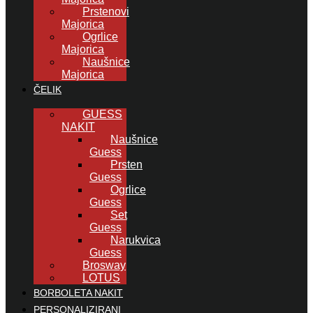
Prstenovi
Majorica
Ogrlice
Majorica
Naušnice
Majorica
ČELIK
GUESS
NAKIT
Naušnice
Guess
Prsten
Guess
Ogrlice
Guess
Set
Guess
Narukvica
Guess
Brosway
LOTUS
BORBOLETA NAKIT
PERSONALIZIRANI