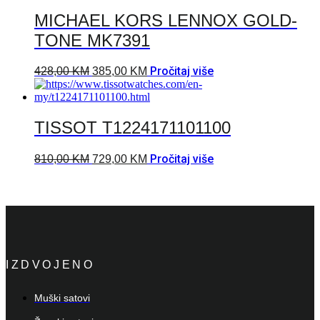
MICHAEL KORS LENNOX GOLD-
TONE MK7391
Pročitaj više
428,00
KM
385,00
KM
TISSOT T1224171101100
Pročitaj više
810,00
KM
729,00
KM
IZDVOJENO
Muški satovi