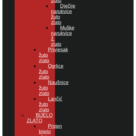
zlato
Dječije
narukvice
žuto
zlato
Muške
narukvice
ž.
zlato
Privjesak
žuto
zlato
Ogrlice
žuto
zlato
Naušnice
žuto
zlato
Lančić
žuto
zlato
BIJELO
ZLATO
Prsten
bijelo