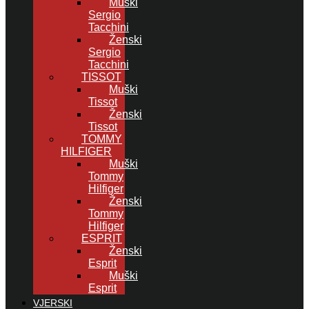
Muški
Sergio
Tacchini
Ženski
Sergio
Tacchini
TISSOT
Muški
Tissot
Ženski
Tissot
TOMMY
HILFIGER
Muški
Tommy
Hilfiger
Ženski
Tommy
Hilfiger
ESPRIT
Ženski
Esprit
Muški
Esprit
VJERSKI