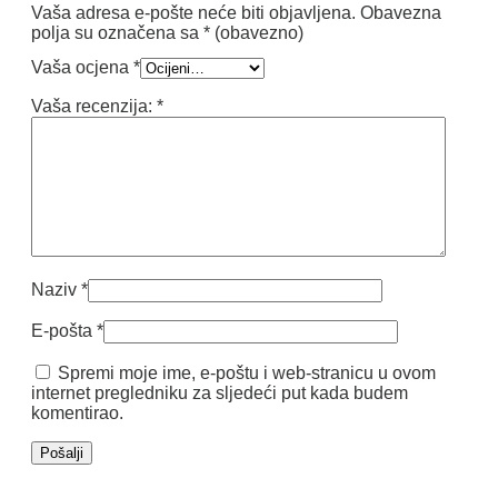
Vaša adresa e-pošte neće biti objavljena.
Obavezna
polja su označena sa
* (obavezno)
Vaša ocjena
*
Vaša recenzija:
*
Naziv
*
E-pošta
*
Spremi moje ime, e-poštu i web-stranicu u ovom
internet pregledniku za sljedeći put kada budem
komentirao.