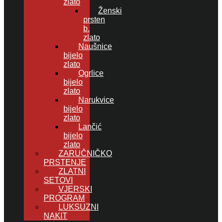
zlato
Ženski
prsten
b.
zlato
Naušnice
bijelo
zlato
Ogrlice
bijelo
zlato
Narukvice
bijelo
zlato
Lančić
bijelo
zlato
ZARUČNIČKO
PRSTENJE
ZLATNI
SETOVI
VJERSKI
PROGRAM
LUKSUZNI
NAKIT