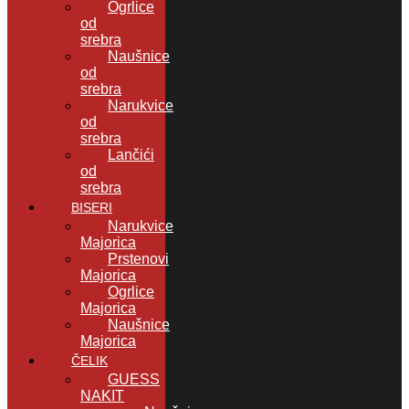
Ogrlice
od
srebra
Naušnice
od
srebra
Narukvice
od
srebra
Lančići
od
srebra
BISERI
Narukvice
Majorica
Prstenovi
Majorica
Ogrlice
Majorica
Naušnice
Majorica
ČELIK
GUESS
NAKIT