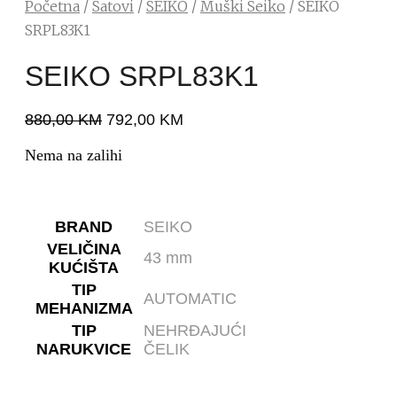
Početna
/
Satovi
/
SEIKO
/
Muški Seiko
/ SEIKO
SRPL83K1
SEIKO SRPL83K1
880,00
KM
792,00
KM
Nema na zalihi
BRAND
SEIKO
VELIČINA
43 mm
KUĆIŠTA
TIP
AUTOMATIC
MEHANIZMA
TIP
NEHRĐAJUĆI
NARUKVICE
ČELIK