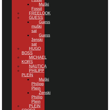
Muški
Fossil
FREELOOK
GUESS
Guess
muški
sat
Guess
ženski
sat
HUGO
BOSS
MICHAEL
KORS
NAUTICA
PHILIPP
PLEIN
Muški
Philipp
Plein
Ženski
Phillip
Plein
PLEIN