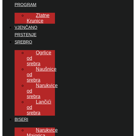
PROGRAM
Zlatne
Krunice
VJENČANO
PRSTENJE
SREBRO
Ogrlice
od
srebra
Naušnice
od
srebra
Narukvice
od
srebra
Lančići
od
srebra
BISERI
Narukvice
Majorica