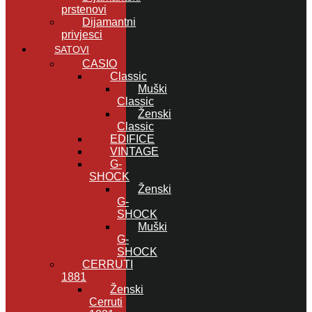
prstenovi
Dijamantni
privjesci
SATOVI
CASIO
Classic
Muški
Classic
Ženski
Classic
EDIFICE
VINTAGE
G-
SHOCK
Ženski
G-
SHOCK
Muški
G-
SHOCK
CERRUTI
1881
Ženski
Cerruti