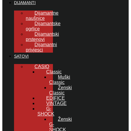
DIJAMANTI
Dijamantne
naušnice
Dijamantske
ogrlice
Dijamantski
prstenovi
Dijamantni
privjesci
SATOVI
CASIO
Classic
Muški
Classic
Ženski
Classic
EDIFICE
VINTAGE
G-
SHOCK
Ženski
G-
SHOCK