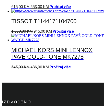
Pročitaj više
615,00
KM
553,00
KM
TISSOT T1144171104700
Pročitaj više
1.050,00
KM
945,00
KM
MICHAEL KORS MINI LENNOX
PAVÉ GOLD-TONE MK7278
Pročitaj više
545,00
KM
436,00
KM
IZDVOJENO