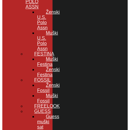
POLO
ASSN
Ženski
U.S.
Polo
Assn
Muški
U.S.
Polo
Assn
FESTINA
Muški
Festina
Ženski
Festina
FOSSIL
Ženski
Fossil
Muški
Fossil
FREELOOK
GUESS
Guess
muški
sat