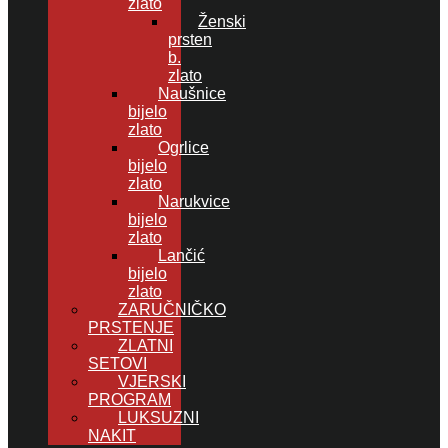
zlato
Ženski
prsten
b.
zlato
Naušnice
bijelo
zlato
Ogrlice
bijelo
zlato
Narukvice
bijelo
zlato
Lančić
bijelo
zlato
ZARUČNIČKO
PRSTENJE
ZLATNI
SETOVI
VJERSKI
PROGRAM
LUKSUZNI
NAKIT