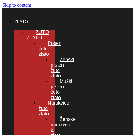
Skip to content
ZLATO
ŽUTO
ZLATO
Prsten
žuto
zlato
Ženski
prsten
žuto
zlato
Muški
prsten
žuto
zlato
Narukvice
žuto
zlato
Ženske
narukvice
ž.