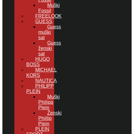
Muški
Fossil
FREELOOK
GUESS
Guess
muški
sat
Guess
ženski
sat
HUGO
BOSS
MICHAEL
KORS
NAUTICA
PHILIPP
PLEIN
Muški
Philipp
Plein
Ženski
Phillip
Plein
PLEIN