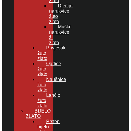
zlato
Dječije
narukvice
žuto
zlato
Muške
narukvice
ž.
zlato
Privjesak
žuto
zlato
Ogrlice
žuto
zlato
Naušnice
žuto
zlato
Lančić
žuto
zlato
BIJELO
ZLATO
Prsten
bijelo