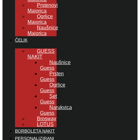
Prstenovi
Majorica
Ogrlice
Majorica
Naušnice
Majorica
ČELIK
GUESS
NAKIT
Naušnice
Guess
Prsten
Guess
Ogrlice
Guess
Set
Guess
Narukvica
Guess
Brosway
LOTUS
BORBOLETA NAKIT
PERSONALIZIRANI