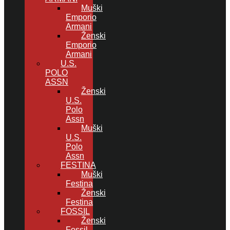
Muški
Emporio
Armani
Ženski
Emporio
Armani
U.S.
POLO
ASSN
Ženski
U.S.
Polo
Assn
Muški
U.S.
Polo
Assn
FESTINA
Muški
Festina
Ženski
Festina
FOSSIL
Ženski
Fossil