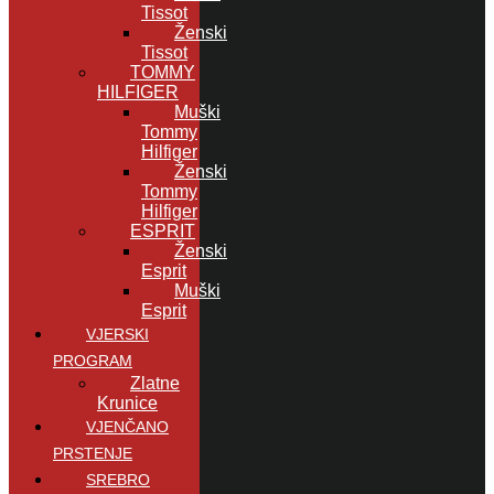
Tissot
Ženski
Tissot
TOMMY
HILFIGER
Muški
Tommy
Hilfiger
Ženski
Tommy
Hilfiger
ESPRIT
Ženski
Esprit
Muški
Esprit
VJERSKI
PROGRAM
Zlatne
Krunice
VJENČANO
PRSTENJE
SREBRO