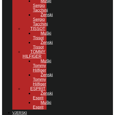
Muški
Sergio
Tacchini
Ženski
Sergio
Tacchini
TISSOT
Muški
Tissot
Ženski
Tissot
TOMMY
HILFIGER
Muški
Tommy
Hilfiger
Ženski
Tommy
Hilfiger
ESPRIT
Ženski
Esprit
Muški
Esprit
VJERSKI