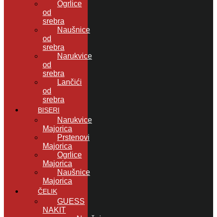
Ogrlice
od
srebra
Naušnice
od
srebra
Narukvice
od
srebra
Lančići
od
srebra
BISERI
Narukvice
Majorica
Prstenovi
Majorica
Ogrlice
Majorica
Naušnice
Majorica
ČELIK
GUESS
NAKIT