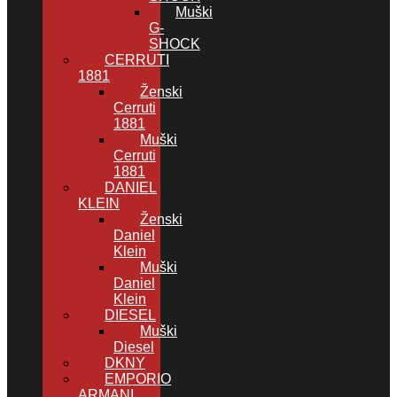
Muški
G-
SHOCK
CERRUTI
1881
Ženski
Cerruti
1881
Muški
Cerruti
1881
DANIEL
KLEIN
Ženski
Daniel
Klein
Muški
Daniel
Klein
DIESEL
Muški
Diesel
DKNY
EMPORIO
ARMANI