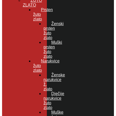
ŽUTO
ZLATO
Prsten
žuto
zlato
Ženski
prsten
žuto
zlato
Muški
prsten
žuto
zlato
Narukvice
žuto
zlato
Ženske
narukvice
ž.
zlato
Dječije
narukvice
žuto
zlato
Muške