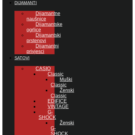
DIJAMANTI
Dijamantne
naušnice
Dijamantske
ogrlice
Dijamantski
prstenovi
Dijamantni
privjesci
SATOVI
CASIO
Classic
Muški
Classic
Ženski
Classic
EDIFICE
VINTAGE
G-
SHOCK
Ženski
G-
SHOCK