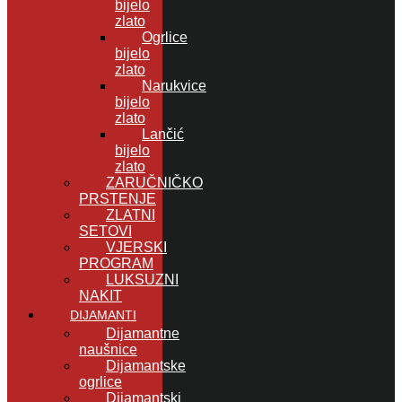
bijelo
zlato
Ogrlice
bijelo
zlato
Narukvice
bijelo
zlato
Lančić
bijelo
zlato
ZARUČNIČKO
PRSTENJE
ZLATNI
SETOVI
VJERSKI
PROGRAM
LUKSUZNI
NAKIT
DIJAMANTI
Dijamantne
naušnice
Dijamantske
ogrlice
Dijamantski