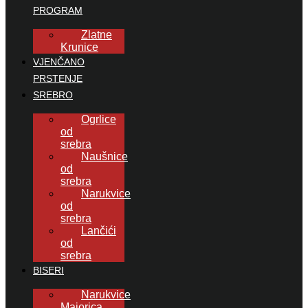
PROGRAM
Zlatne
Krunice
VJENČANO
PRSTENJE
SREBRO
Ogrlice
od
srebra
Naušnice
od
srebra
Narukvice
od
srebra
Lančići
od
srebra
BISERI
Narukvice
Majorica