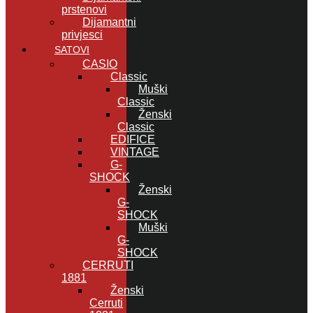
prstenovi
Dijamantni
privjesci
SATOVI
CASIO
Classic
Muški
Classic
Ženski
Classic
EDIFICE
VINTAGE
G-
SHOCK
Ženski
G-
SHOCK
Muški
G-
SHOCK
CERRUTI
1881
Ženski
Cerruti