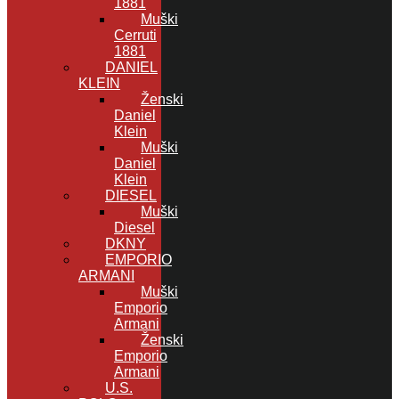
1881
Muški
Cerruti
1881
DANIEL
KLEIN
Ženski
Daniel
Klein
Muški
Daniel
Klein
DIESEL
Muški
Diesel
DKNY
EMPORIO
ARMANI
Muški
Emporio
Armani
Ženski
Emporio
Armani
U.S.