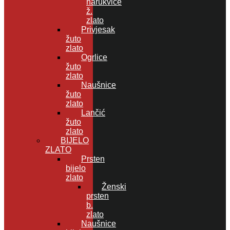
narukvice
ž.
zlato
Privjesak
žuto
zlato
Ogrlice
žuto
zlato
Naušnice
žuto
zlato
Lančić
žuto
zlato
BIJELO
ZLATO
Prsten
bijelo
zlato
Ženski
prsten
b.
zlato
Naušnice