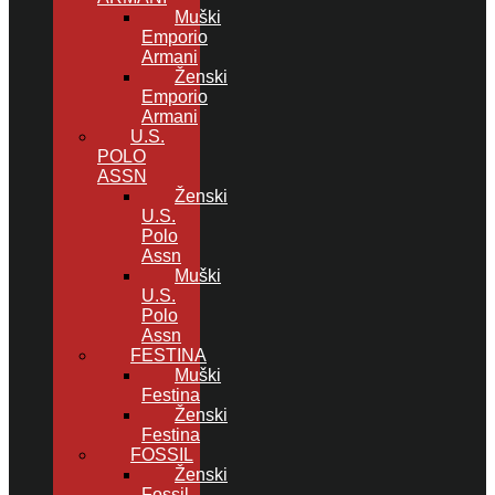
Muški
Emporio
Armani
Ženski
Emporio
Armani
U.S.
POLO
ASSN
Ženski
U.S.
Polo
Assn
Muški
U.S.
Polo
Assn
FESTINA
Muški
Festina
Ženski
Festina
FOSSIL
Ženski
Fossil