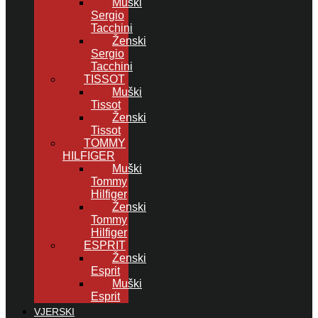
Muški
Sergio
Tacchini
Ženski
Sergio
Tacchini
TISSOT
Muški
Tissot
Ženski
Tissot
TOMMY
HILFIGER
Muški
Tommy
Hilfiger
Ženski
Tommy
Hilfiger
ESPRIT
Ženski
Esprit
Muški
Esprit
VJERSKI