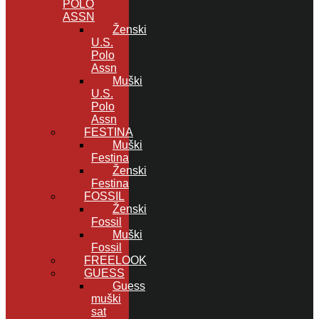
POLO
ASSN
Ženski
U.S.
Polo
Assn
Muški
U.S.
Polo
Assn
FESTINA
Muški
Festina
Ženski
Festina
FOSSIL
Ženski
Fossil
Muški
Fossil
FREELOOK
GUESS
Guess
muški
sat