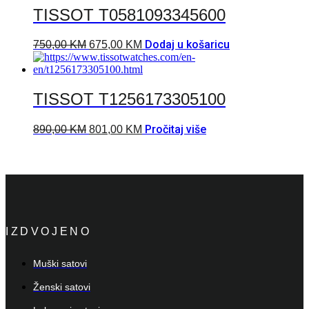
TISSOT T0581093345600
Dodaj u košaricu
750,00
KM
675,00
KM
TISSOT T1256173305100
Pročitaj više
890,00
KM
801,00
KM
IZDVOJENO
Muški satovi
Ženski satovi