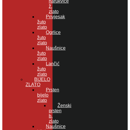
narukvice
ž.
zlato
Privjesak
žuto
zlato
Ogrlice
žuto
zlato
Naušnice
žuto
zlato
Lančić
žuto
zlato
BIJELO
ZLATO
Prsten
bijelo
zlato
Ženski
prsten
b.
zlato
Naušnice