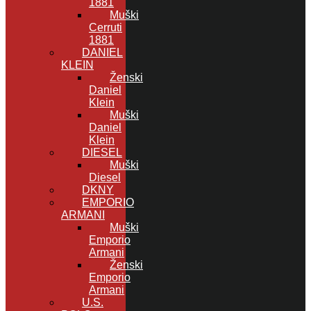
1881
Muški
Cerruti
1881
DANIEL
KLEIN
Ženski
Daniel
Klein
Muški
Daniel
Klein
DIESEL
Muški
Diesel
DKNY
EMPORIO
ARMANI
Muški
Emporio
Armani
Ženski
Emporio
Armani
U.S.