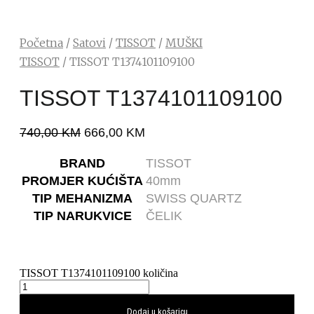
Početna
/
Satovi
/
TISSOT
/
MUŠKI
TISSOT
/ TISSOT T1374101109100
TISSOT T1374101109100
740,00
KM
666,00
KM
BRAND
TISSOT
PROMJER KUĆIŠTA
40mm
TIP MEHANIZMA
SWISS QUARTZ
TIP NARUKVICE
ČELIK
TISSOT T1374101109100 količina
Dodaj u košaricu