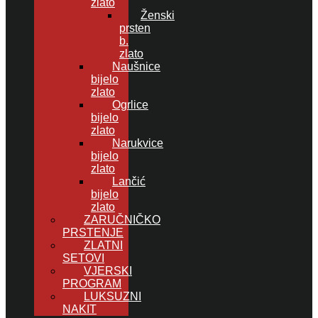
zlato
Ženski
prsten
b.
zlato
Naušnice
bijelo
zlato
Ogrlice
bijelo
zlato
Narukvice
bijelo
zlato
Lančić
bijelo
zlato
ZARUČNIČKO
PRSTENJE
ZLATNI
SETOVI
VJERSKI
PROGRAM
LUKSUZNI
NAKIT