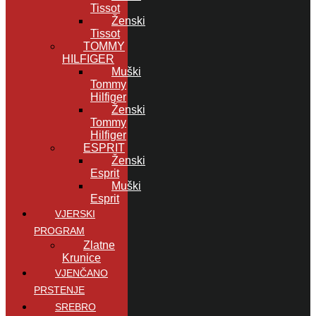
Tissot
Ženski
Tissot
TOMMY
HILFIGER
Muški
Tommy
Hilfiger
Ženski
Tommy
Hilfiger
ESPRIT
Ženski
Esprit
Muški
Esprit
VJERSKI
PROGRAM
Zlatne
Krunice
VJENČANO
PRSTENJE
SREBRO