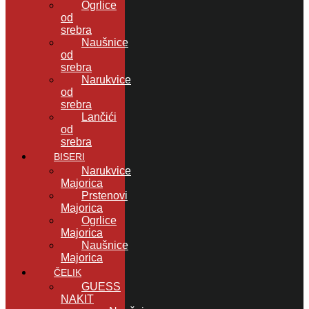
Ogrlice
od
srebra
Naušnice
od
srebra
Narukvice
od
srebra
Lančići
od
srebra
BISERI
Narukvice
Majorica
Prstenovi
Majorica
Ogrlice
Majorica
Naušnice
Majorica
ČELIK
GUESS
NAKIT