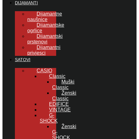
DIJAMANTI
Dijamantne
naušnice
Dijamantske
ogrlice
Dijamantski
prstenovi
Dijamantni
privjesci
SATOVI
CASIO
Classic
Muški
Classic
Ženski
Classic
EDIFICE
VINTAGE
G-
SHOCK
Ženski
G-
SHOCK