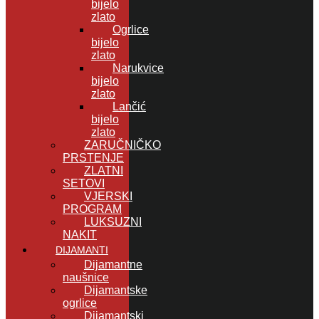
bijelo
zlato
Ogrlice
bijelo
zlato
Narukvice
bijelo
zlato
Lančić
bijelo
zlato
ZARUČNIČKO
PRSTENJE
ZLATNI
SETOVI
VJERSKI
PROGRAM
LUKSUZNI
NAKIT
DIJAMANTI
Dijamantne
naušnice
Dijamantske
ogrlice
Dijamantski