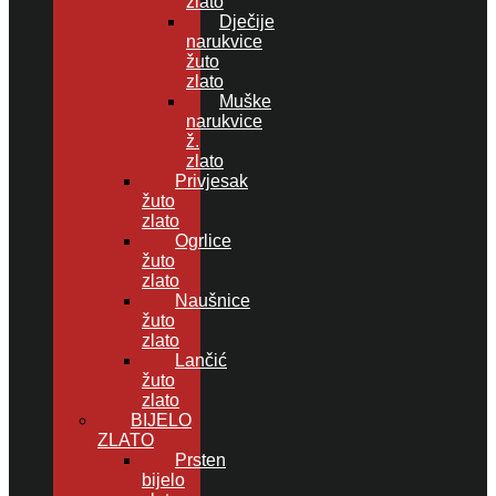
zlato
Dječije
narukvice
žuto
zlato
Muške
narukvice
ž.
zlato
Privjesak
žuto
zlato
Ogrlice
žuto
zlato
Naušnice
žuto
zlato
Lančić
žuto
zlato
BIJELO
ZLATO
Prsten
bijelo