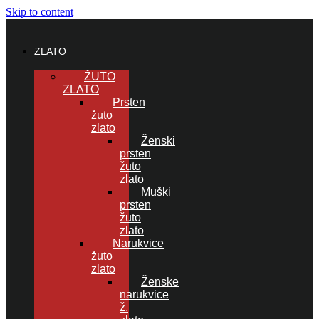
Skip to content
ZLATO
ŽUTO
ZLATO
Prsten
žuto
zlato
Ženski
prsten
žuto
zlato
Muški
prsten
žuto
zlato
Narukvice
žuto
zlato
Ženske
narukvice
ž.