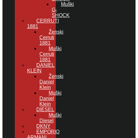
Muški
G-
SHOCK
CERRUTI
1881
Ženski
Cerruti
1881
Muški
Cerruti
1881
DANIEL
KLEIN
Ženski
Daniel
Klein
Muški
Daniel
Klein
DIESEL
Muški
Diesel
DKNY
EMPORIO
ARMANI