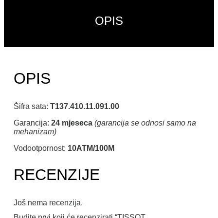
OPIS
OPIS
Šifra sata:
T137.410.11.091.00
Garancija:
24 mjeseca
(garancija se odnosi samo na
mehanizam)
Vodootpornost:
10ATM/100M
RECENZIJE
Još nema recenzija.
Budite prvi koji će recenzirati “TISSOT