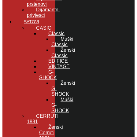
prstenovi
Dijamantni
privjesci
SATOVI
CASIO
Classic
Muški
Classic
Ženski
Classic
EDIFICE
VINTAGE
G-
SHOCK
Ženski
G-
SHOCK
Muški
G-
SHOCK
CERRUTI
1881
Ženski
Cerruti