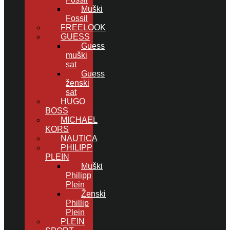
Muški
Fossil
FREELOOK
GUESS
Guess
muški
sat
Guess
ženski
sat
HUGO
BOSS
MICHAEL
KORS
NAUTICA
PHILIPP
PLEIN
Muški
Philipp
Plein
Ženski
Phillip
Plein
PLEIN