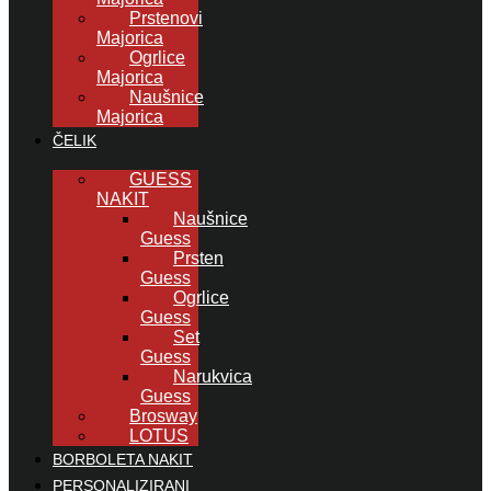
Prstenovi
Majorica
Ogrlice
Majorica
Naušnice
Majorica
ČELIK
GUESS
NAKIT
Naušnice
Guess
Prsten
Guess
Ogrlice
Guess
Set
Guess
Narukvica
Guess
Brosway
LOTUS
BORBOLETA NAKIT
PERSONALIZIRANI