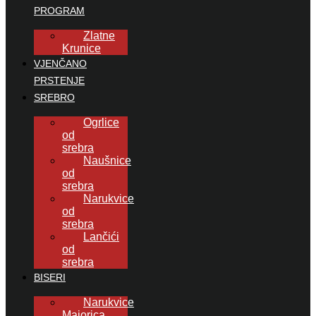
PROGRAM
Zlatne
Krunice
VJENČANO
PRSTENJE
SREBRO
Ogrlice
od
srebra
Naušnice
od
srebra
Narukvice
od
srebra
Lančići
od
srebra
BISERI
Narukvice
Majorica