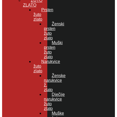
ŽUTO
ZLATO
Prsten
žuto
zlato
Ženski
prsten
žuto
zlato
Muški
prsten
žuto
zlato
Narukvice
žuto
zlato
Ženske
narukvice
ž.
zlato
Dječije
narukvice
žuto
zlato
Muške