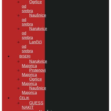
Ogrlice
od
srebra
Naušnice
od
srebra
Narukvice
od
srebra
Lančići
od
srebra
BISERI
Narukvice
Majorica
Prstenovi
Majorica
Ogrlice
Majorica
Naušnice
Majorica
ČELIK
GUESS
NAKIT