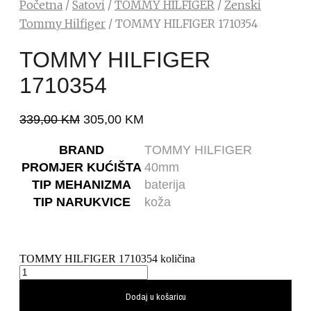
Početna
/
Satovi
/
TOMMY HILFIGER
/
Ženski
Tommy Hilfiger
/ TOMMY HILFIGER 1710354
TOMMY HILFIGER
1710354
339,00
KM
305,00
KM
BRAND
TOMMY HILFIGER
PROMJER KUĆIŠTA
40mm
TIP MEHANIZMA
baterija
TIP NARUKVICE
koža
TOMMY HILFIGER 1710354 količina
Dodaj u košaricu