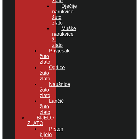
zlato
Dječije
narukvice
žuto
zlato
Muške
narukvice
ž.
zlato
Privjesak
žuto
zlato
Ogrlice
žuto
zlato
Naušnice
žuto
zlato
Lančić
žuto
zlato
BIJELO
ZLATO
Prsten
bijelo