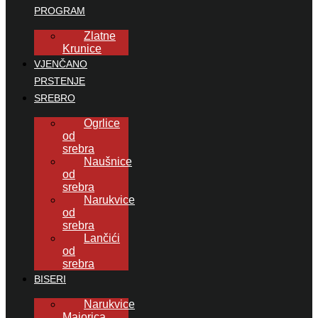
PROGRAM
Zlatne
Krunice
VJENČANO
PRSTENJE
SREBRO
Ogrlice
od
srebra
Naušnice
od
srebra
Narukvice
od
srebra
Lančići
od
srebra
BISERI
Narukvice
Majorica