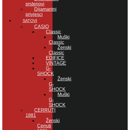
prstenovi
Dijamantni
privjesci
SATOVI
CASIO
Classic
Muški
Classic
Ženski
Classic
EDIFICE
VINTAGE
G-
SHOCK
Ženski
G-
SHOCK
Muški
G-
SHOCK
CERRUTI
1881
Ženski
Cerruti