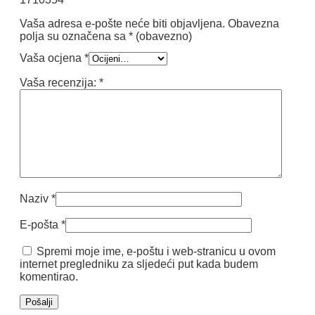
Vaša adresa e-pošte neće biti objavljena.
Obavezna
polja su označena sa
* (obavezno)
Vaša ocjena
*
Vaša recenzija:
*
Naziv
*
E-pošta
*
Spremi moje ime, e-poštu i web-stranicu u ovom
internet pregledniku za sljedeći put kada budem
komentirao.