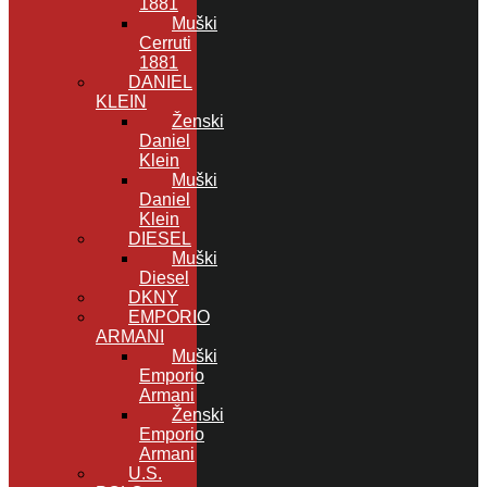
1881
Muški
Cerruti
1881
DANIEL
KLEIN
Ženski
Daniel
Klein
Muški
Daniel
Klein
DIESEL
Muški
Diesel
DKNY
EMPORIO
ARMANI
Muški
Emporio
Armani
Ženski
Emporio
Armani
U.S.