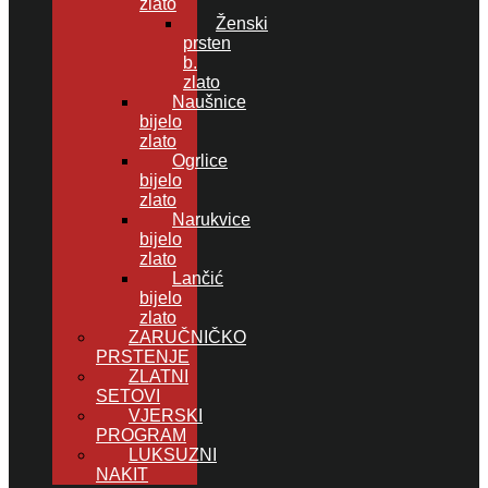
zlato
Ženski
prsten
b.
zlato
Naušnice
bijelo
zlato
Ogrlice
bijelo
zlato
Narukvice
bijelo
zlato
Lančić
bijelo
zlato
ZARUČNIČKO
PRSTENJE
ZLATNI
SETOVI
VJERSKI
PROGRAM
LUKSUZNI
NAKIT