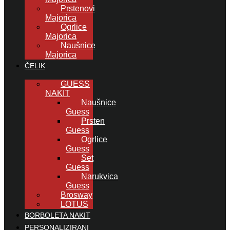
Prstenovi
Majorica
Ogrlice
Majorica
Naušnice
Majorica
ČELIK
GUESS
NAKIT
Naušnice
Guess
Prsten
Guess
Ogrlice
Guess
Set
Guess
Narukvica
Guess
Brosway
LOTUS
BORBOLETA NAKIT
PERSONALIZIRANI