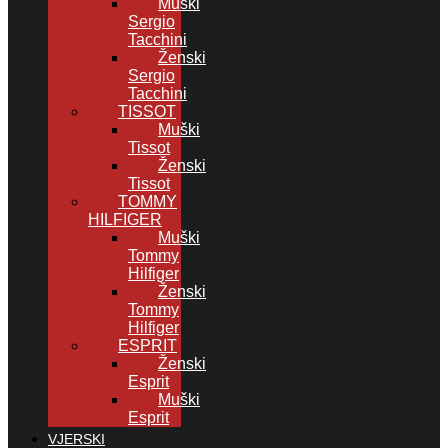
Muški
Sergio
Tacchini
Ženski
Sergio
Tacchini
TISSOT
Muški
Tissot
Ženski
Tissot
TOMMY
HILFIGER
Muški
Tommy
Hilfiger
Ženski
Tommy
Hilfiger
ESPRIT
Ženski
Esprit
Muški
Esprit
VJERSKI