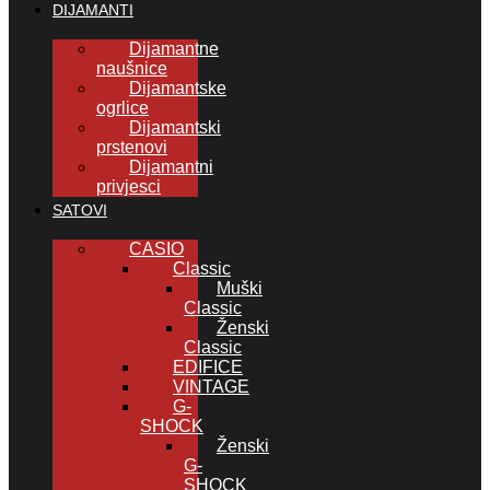
DIJAMANTI
Dijamantne
naušnice
Dijamantske
ogrlice
Dijamantski
prstenovi
Dijamantni
privjesci
SATOVI
CASIO
Classic
Muški
Classic
Ženski
Classic
EDIFICE
VINTAGE
G-
SHOCK
Ženski
G-
SHOCK