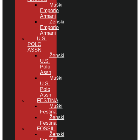
Muški
Emporio
Armani
Ženski
Emporio
Armani
U.S.
POLO
ASSN
Ženski
U.S.
Polo
Assn
Muški
U.S.
Polo
Assn
FESTINA
Muški
Festina
Ženski
Festina
FOSSIL
Ženski
Fossil