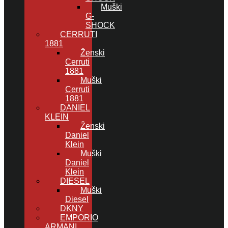
Muški
G-
SHOCK
CERRUTI
1881
Ženski
Cerruti
1881
Muški
Cerruti
1881
DANIEL
KLEIN
Ženski
Daniel
Klein
Muški
Daniel
Klein
DIESEL
Muški
Diesel
DKNY
EMPORIO
ARMANI