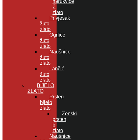
narukvice
ž.
zlato
Privjesak
žuto
zlato
Ogrlice
žuto
zlato
Naušnice
žuto
zlato
Lančić
žuto
zlato
BIJELO
ZLATO
Prsten
bijelo
zlato
Ženski
prsten
b.
zlato
Naušnice