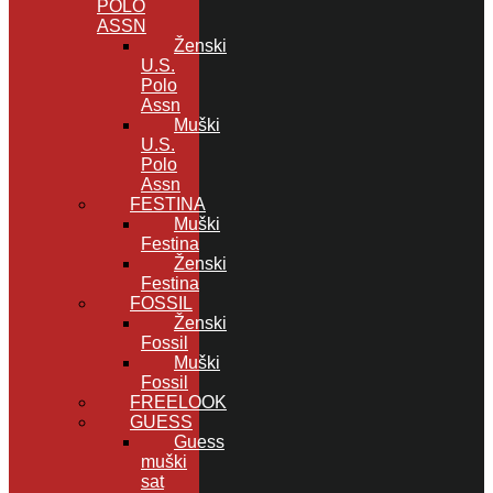
POLO
ASSN
Ženski
U.S.
Polo
Assn
Muški
U.S.
Polo
Assn
FESTINA
Muški
Festina
Ženski
Festina
FOSSIL
Ženski
Fossil
Muški
Fossil
FREELOOK
GUESS
Guess
muški
sat