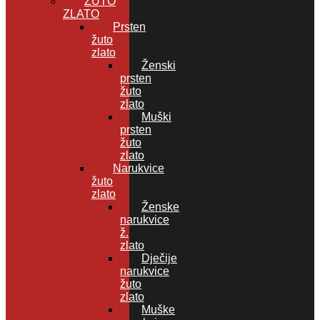
ŽUTO
ZLATO
Prsten
žuto
zlato
Ženski
prsten
žuto
zlato
Muški
prsten
žuto
zlato
Narukvice
žuto
zlato
Ženske
narukvice
ž.
zlato
Dječije
narukvice
žuto
zlato
Muške