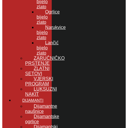
bijelo
zlato
Ogrlice
bijelo
zlato
Narukvice
bijelo
zlato
Lančić
bijelo
zlato
ZARUČNIČKO
PRSTENJE
ZLATNI
SETOVI
VJERSKI
PROGRAM
LUKSUZNI
NAKIT
DIJAMANTI
Dijamantne
naušnice
Dijamantske
ogrlice
Dijamantski