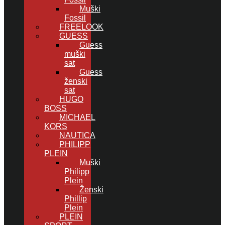
Muški
Fossil
FREELOOK
GUESS
Guess
muški
sat
Guess
ženski
sat
HUGO
BOSS
MICHAEL
KORS
NAUTICA
PHILIPP
PLEIN
Muški
Philipp
Plein
Ženski
Phillip
Plein
PLEIN