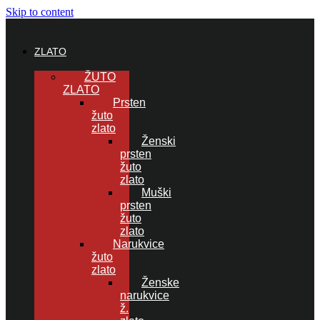
Skip to content
ZLATO
ŽUTO
ZLATO
Prsten
žuto
zlato
Ženski
prsten
žuto
zlato
Muški
prsten
žuto
zlato
Narukvice
žuto
zlato
Ženske
narukvice
ž.