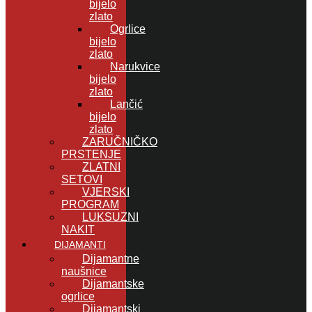
bijelo
zlato
Ogrlice
bijelo
zlato
Narukvice
bijelo
zlato
Lančić
bijelo
zlato
ZARUČNIČKO
PRSTENJE
ZLATNI
SETOVI
VJERSKI
PROGRAM
LUKSUZNI
NAKIT
DIJAMANTI
Dijamantne
naušnice
Dijamantske
ogrlice
Dijamantski