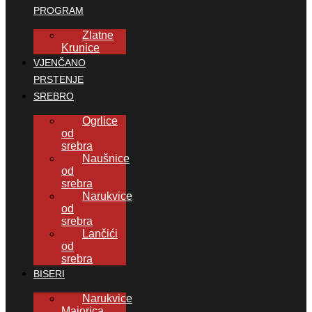
PROGRAM
Zlatne
Krunice
VJENČANO
PRSTENJE
SREBRO
Ogrlice
od
srebra
Naušnice
od
srebra
Narukvice
od
srebra
Lančići
od
srebra
BISERI
Narukvice
Majorica