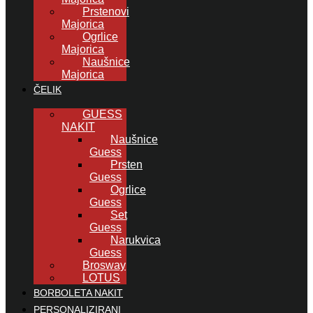
Prstenovi
Majorica
Ogrlice
Majorica
Naušnice
Majorica
ČELIK
GUESS
NAKIT
Naušnice
Guess
Prsten
Guess
Ogrlice
Guess
Set
Guess
Narukvica
Guess
Brosway
LOTUS
BORBOLETA NAKIT
PERSONALIZIRANI