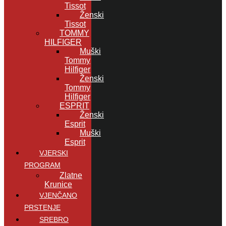
Tissot
Ženski
Tissot
TOMMY
HILFIGER
Muški
Tommy
Hilfiger
Ženski
Tommy
Hilfiger
ESPRIT
Ženski
Esprit
Muški
Esprit
VJERSKI
PROGRAM
Zlatne
Krunice
VJENČANO
PRSTENJE
SREBRO