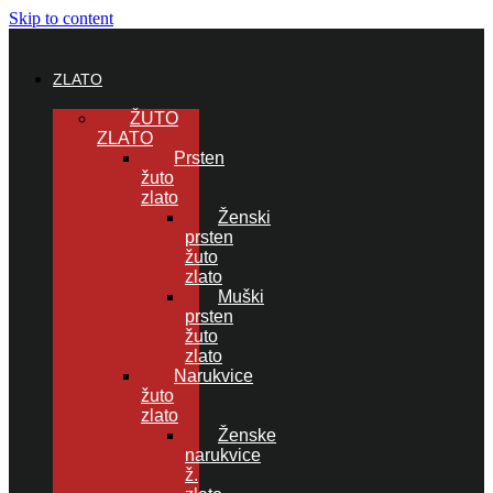
Skip to content
ZLATO
ŽUTO
ZLATO
Prsten
žuto
zlato
Ženski
prsten
žuto
zlato
Muški
prsten
žuto
zlato
Narukvice
žuto
zlato
Ženske
narukvice
ž.