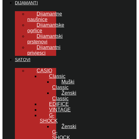
DIJAMANTI
Dijamantne
naušnice
Dijamantske
ogrlice
Dijamantski
prstenovi
Dijamantni
privjesci
SATOVI
CASIO
Classic
Muški
Classic
Ženski
Classic
EDIFICE
VINTAGE
G-
SHOCK
Ženski
G-
SHOCK