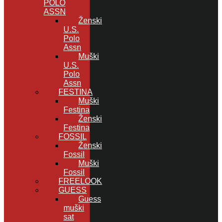
POLO
ASSN
Ženski
U.S.
Polo
Assn
Muški
U.S.
Polo
Assn
FESTINA
Muški
Festina
Ženski
Festina
FOSSIL
Ženski
Fossil
Muški
Fossil
FREELOOK
GUESS
Guess
muški
sat