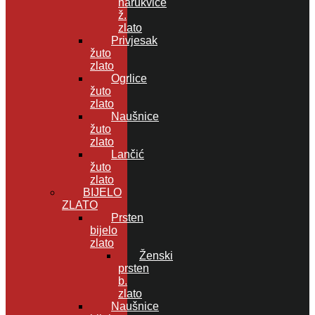
narukvice
ž.
zlato
Privjesak
žuto
zlato
Ogrlice
žuto
zlato
Naušnice
žuto
zlato
Lančić
žuto
zlato
BIJELO
ZLATO
Prsten
bijelo
zlato
Ženski
prsten
b.
zlato
Naušnice