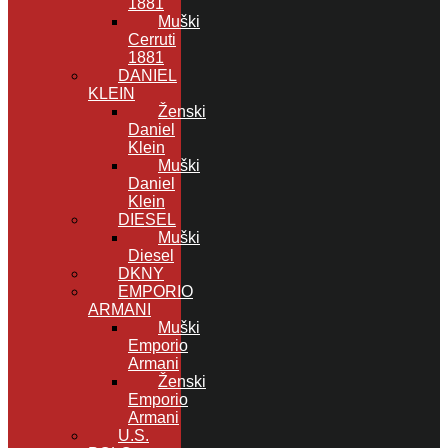
1881
Muški
Cerruti
1881
DANIEL
KLEIN
Ženski
Daniel
Klein
Muški
Daniel
Klein
DIESEL
Muški
Diesel
DKNY
EMPORIO
ARMANI
Muški
Emporio
Armani
Ženski
Emporio
Armani
U.S.