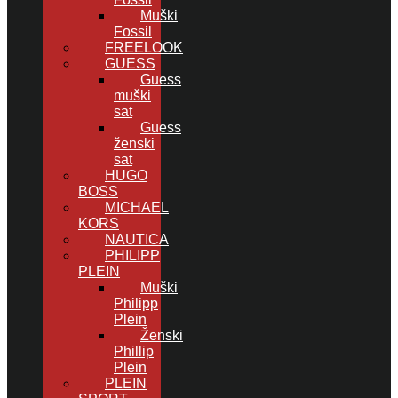
Muški
Fossil
FREELOOK
GUESS
Guess
muški
sat
Guess
ženski
sat
HUGO
BOSS
MICHAEL
KORS
NAUTICA
PHILIPP
PLEIN
Muški
Philipp
Plein
Ženski
Phillip
Plein
PLEIN