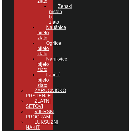
zlato
Ženski
prsten
b.
zlato
Naušnice
bijelo
zlato
Ogrlice
bijelo
zlato
Narukvice
bijelo
zlato
Lančić
bijelo
zlato
ZARUČNIČKO
PRSTENJE
ZLATNI
SETOVI
VJERSKI
PROGRAM
LUKSUZNI
NAKIT