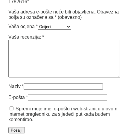
1782616”
Vaša adresa e-pošte neće biti objavljena.
Obavezna
polja su označena sa
* (obavezno)
Vaša ocjena
*
Vaša recenzija:
*
Naziv
*
E-pošta
*
Spremi moje ime, e-poštu i web-stranicu u ovom
internet pregledniku za sljedeći put kada budem
komentirao.