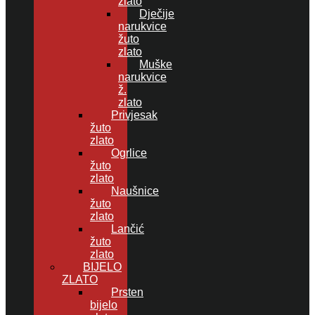
zlato
Dječije
narukvice
žuto
zlato
Muške
narukvice
ž.
zlato
Privjesak
žuto
zlato
Ogrlice
žuto
zlato
Naušnice
žuto
zlato
Lančić
žuto
zlato
BIJELO
ZLATO
Prsten
bijelo