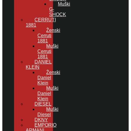
Muški
G-
SHOCK
CERRUTI
1881
Ženski
Cerruti
1881
Muški
Cerruti
1881
DANIEL
KLEIN
Ženski
Daniel
Klein
Muški
Daniel
Klein
DIESEL
Muški
Diesel
DKNY
EMPORIO
ARMANI