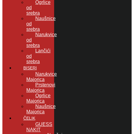
Ogrlice
od
srebra
Naušnice
od
srebra
Narukvice
od
srebra
Lančići
od
srebra
BISERI
Narukvice
Majorica
Prstenovi
Majorica
Ogrlice
Majorica
Naušnice
Majorica
ČELIK
GUESS
NAKIT