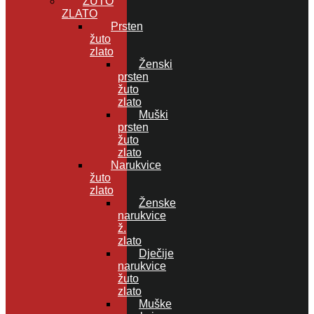
ŽUTO
ZLATO
Prsten
žuto
zlato
Ženski
prsten
žuto
zlato
Muški
prsten
žuto
zlato
Narukvice
žuto
zlato
Ženske
narukvice
ž.
zlato
Dječije
narukvice
žuto
zlato
Muške