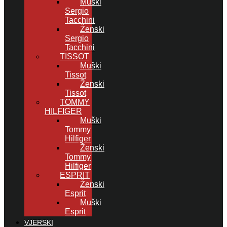
Muški
Sergio
Tacchini
Ženski
Sergio
Tacchini
TISSOT
Muški
Tissot
Ženski
Tissot
TOMMY
HILFIGER
Muški
Tommy
Hilfiger
Ženski
Tommy
Hilfiger
ESPRIT
Ženski
Esprit
Muški
Esprit
VJERSKI