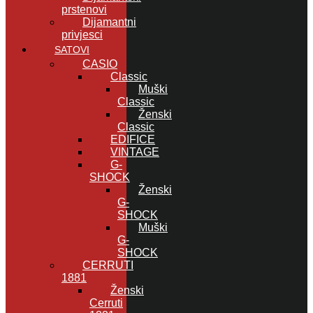
prstenovi
Dijamantni
privjesci
SATOVI
CASIO
Classic
Muški
Classic
Ženski
Classic
EDIFICE
VINTAGE
G-
SHOCK
Ženski
G-
SHOCK
Muški
G-
SHOCK
CERRUTI
1881
Ženski
Cerruti