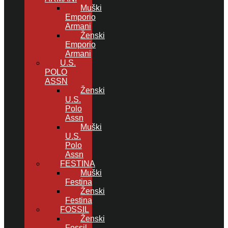
Muški
Emporio
Armani
Ženski
Emporio
Armani
U.S.
POLO
ASSN
Ženski
U.S.
Polo
Assn
Muški
U.S.
Polo
Assn
FESTINA
Muški
Festina
Ženski
Festina
FOSSIL
Ženski
Fossil