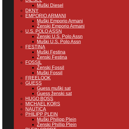
DIESEL
Muški Diesel
DKNY
EMPORIO ARMANI
Muški Emporio Armani
Ženski Emporio Armani
U.S. POLO ASSN
Ženski U.S. Polo Assn
Muški U.S. Polo Assn
FESTINA
Muški Festina
Ženski Festina
FOSSIL
Ženski Fossil
Muški Fossil
FREELOOK
GUESS
Guess muški sat
Guess ženski sat
HUGO BOSS
MICHAEL KORS
NAUTICA
PHILIPP PLEIN
Muški Philipp Plein
Ženski Phillip Plein