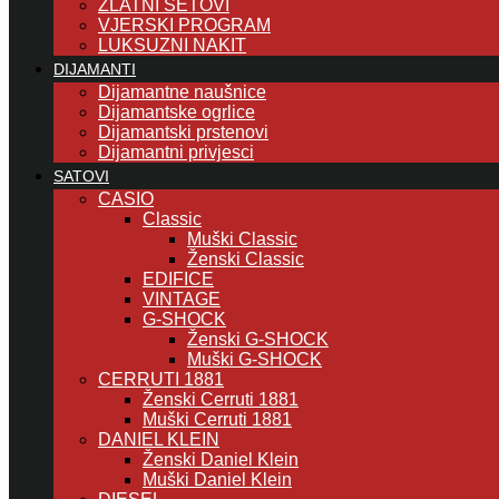
ZLATNI SETOVI
VJERSKI PROGRAM
LUKSUZNI NAKIT
DIJAMANTI
Dijamantne naušnice
Dijamantske ogrlice
Dijamantski prstenovi
Dijamantni privjesci
SATOVI
CASIO
Classic
Muški Classic
Ženski Classic
EDIFICE
VINTAGE
G-SHOCK
Ženski G-SHOCK
Muški G-SHOCK
CERRUTI 1881
Ženski Cerruti 1881
Muški Cerruti 1881
DANIEL KLEIN
Ženski Daniel Klein
Muški Daniel Klein