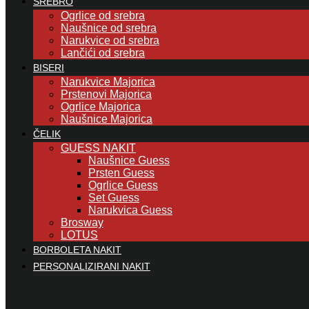
SREBRO
Ogrlice od srebra
Naušnice od srebra
Narukvice od srebra
Lančići od srebra
BISERI
Narukvice Majorica
Prstenovi Majorica
Ogrlice Majorica
Naušnice Majorica
ČELIK
GUESS NAKIT
Naušnice Guess
Prsten Guess
Ogrlice Guess
Set Guess
Narukvica Guess
Brosway
LOTUS
BORBOLETA NAKIT
PERSONALIZIRANI NAKIT