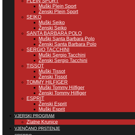
PLEIN SPORT
Muški Plein Sport
Ženski Plein Sport
SEIKO
Muški Seiko
Ženski Seiko
SANTA BARBARA POLO
Muški Santa Barbara Polo
Ženski Santa Barbara Polo
SERGIO TACCHINI
Muški Sergio Tacchini
Ženski Sergio Tacchini
TISSOT
Muški Tissot
Ženski Tissot
TOMMY HILFIGER
Muški Tommy Hilfiger
Ženski Tommy Hilfiger
ESPRIT
Ženski Esprit
Muški Esprit
VJERSKI PROGRAM
Zlatne Krunice
VJENČANO PRSTENJE