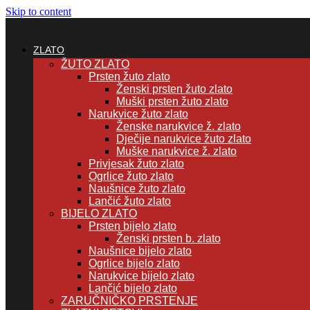
Skip to content
ZLATO
ŽUTO ZLATO
Prsten žuto zlato
Ženski prsten žuto zlato
Muški prsten žuto zlato
Narukvice žuto zlato
Ženske narukvice ž. zlato
Dječije narukvice žuto zlato
Muške narukvice ž. zlato
Privjesak žuto zlato
Ogrlice žuto zlato
Naušnice žuto zlato
Lančić žuto zlato
BIJELO ZLATO
Prsten bijelo zlato
Ženski prsten b. zlato
Naušnice bijelo zlato
Ogrlice bijelo zlato
Narukvice bijelo zlato
Lančić bijelo zlato
ZARUČNIČKO PRSTENJE