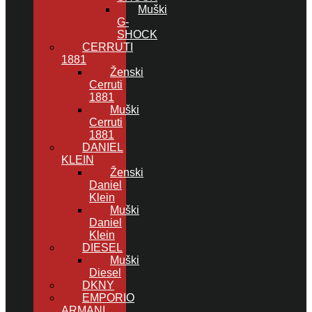
Muški
G-
SHOCK
CERRUTI
1881
Ženski
Cerruti
1881
Muški
Cerruti
1881
DANIEL
KLEIN
Ženski
Daniel
Klein
Muški
Daniel
Klein
DIESEL
Muški
Diesel
DKNY
EMPORIO
ARMANI