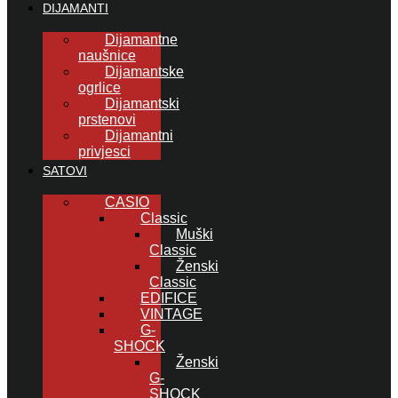
DIJAMANTI
Dijamantne
naušnice
Dijamantske
ogrlice
Dijamantski
prstenovi
Dijamantni
privjesci
SATOVI
CASIO
Classic
Muški
Classic
Ženski
Classic
EDIFICE
VINTAGE
G-
SHOCK
Ženski
G-
SHOCK