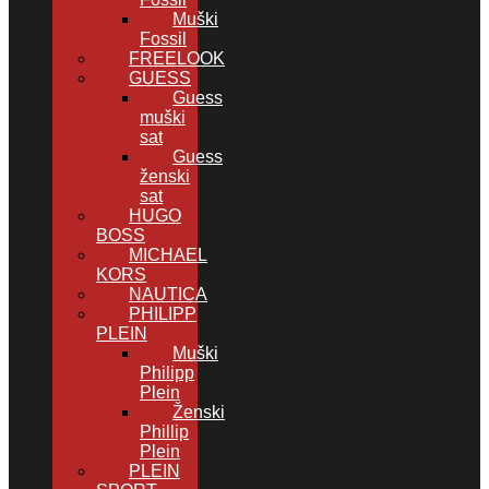
Muški
Fossil
FREELOOK
GUESS
Guess
muški
sat
Guess
ženski
sat
HUGO
BOSS
MICHAEL
KORS
NAUTICA
PHILIPP
PLEIN
Muški
Philipp
Plein
Ženski
Phillip
Plein
PLEIN