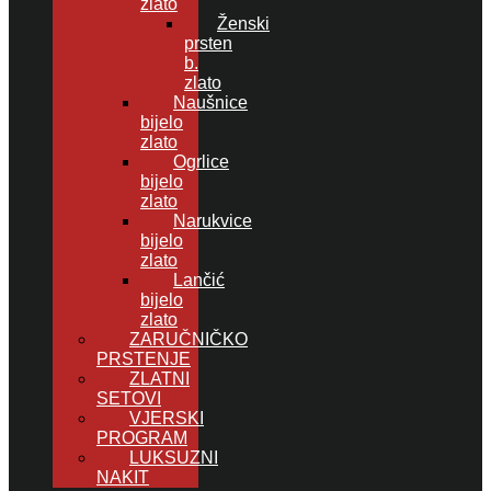
zlato
Ženski
prsten
b.
zlato
Naušnice
bijelo
zlato
Ogrlice
bijelo
zlato
Narukvice
bijelo
zlato
Lančić
bijelo
zlato
ZARUČNIČKO
PRSTENJE
ZLATNI
SETOVI
VJERSKI
PROGRAM
LUKSUZNI
NAKIT