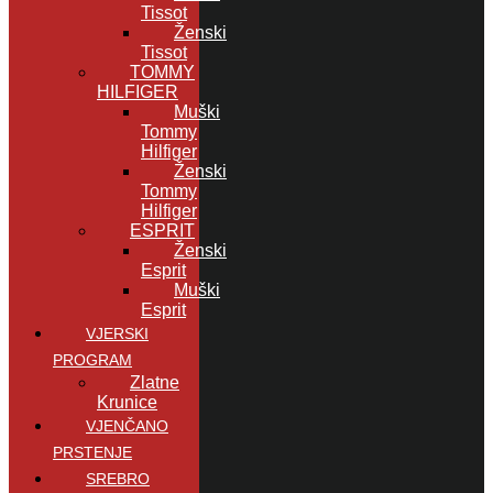
Tissot
Ženski
Tissot
TOMMY
HILFIGER
Muški
Tommy
Hilfiger
Ženski
Tommy
Hilfiger
ESPRIT
Ženski
Esprit
Muški
Esprit
VJERSKI
PROGRAM
Zlatne
Krunice
VJENČANO
PRSTENJE
SREBRO