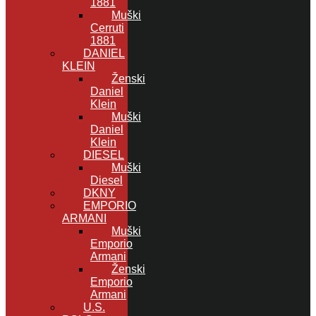
1881
Muški
Cerruti
1881
DANIEL
KLEIN
Ženski
Daniel
Klein
Muški
Daniel
Klein
DIESEL
Muški
Diesel
DKNY
EMPORIO
ARMANI
Muški
Emporio
Armani
Ženski
Emporio
Armani
U.S.