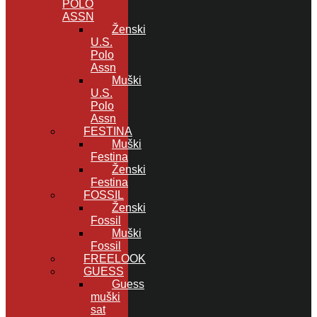
POLO
ASSN
Ženski
U.S.
Polo
Assn
Muški
U.S.
Polo
Assn
FESTINA
Muški
Festina
Ženski
Festina
FOSSIL
Ženski
Fossil
Muški
Fossil
FREELOOK
GUESS
Guess
muški
sat