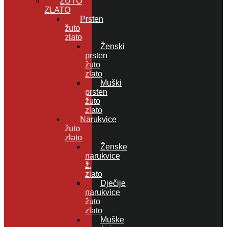
ŽUTO
ZLATO
Prsten
žuto
zlato
Ženski
prsten
žuto
zlato
Muški
prsten
žuto
zlato
Narukvice
žuto
zlato
Ženske
narukvice
ž.
zlato
Dječije
narukvice
žuto
zlato
Muške