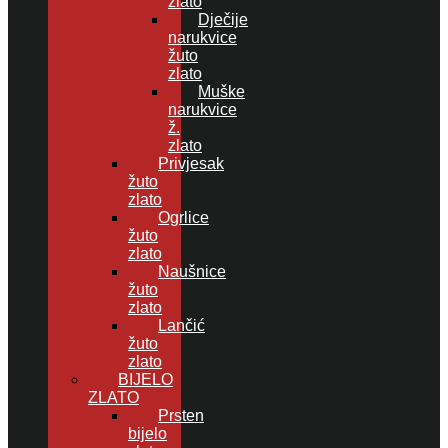
zlato
Dječije
narukvice
žuto
zlato
Muške
narukvice
ž.
zlato
Privjesak
žuto
zlato
Ogrlice
žuto
zlato
Naušnice
žuto
zlato
Lančić
žuto
zlato
BIJELO
ZLATO
Prsten
bijelo