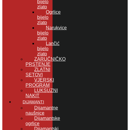
bijelo
zlato
Ogrlice
bijelo
zlato
Narukvice
bijelo
zlato
Lančić
bijelo
zlato
ZARUČNIČKO
PRSTENJE
ZLATNI
SETOVI
VJERSKI
PROGRAM
LUKSUZNI
NAKIT
DIJAMANTI
Dijamantne
naušnice
Dijamantske
ogrlice
Dijamantski