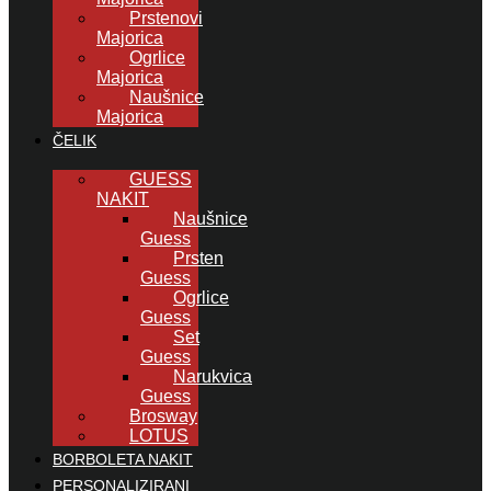
Prstenovi
Majorica
Ogrlice
Majorica
Naušnice
Majorica
ČELIK
GUESS
NAKIT
Naušnice
Guess
Prsten
Guess
Ogrlice
Guess
Set
Guess
Narukvica
Guess
Brosway
LOTUS
BORBOLETA NAKIT
PERSONALIZIRANI