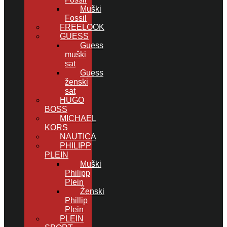
Muški
Fossil
FREELOOK
GUESS
Guess
muški
sat
Guess
ženski
sat
HUGO
BOSS
MICHAEL
KORS
NAUTICA
PHILIPP
PLEIN
Muški
Philipp
Plein
Ženski
Phillip
Plein
PLEIN