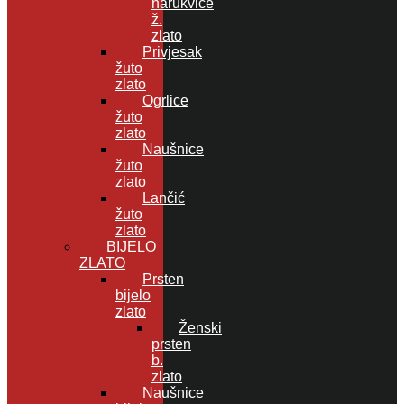
narukvice
ž.
zlato
Privjesak
žuto
zlato
Ogrlice
žuto
zlato
Naušnice
žuto
zlato
Lančić
žuto
zlato
BIJELO
ZLATO
Prsten
bijelo
zlato
Ženski
prsten
b.
zlato
Naušnice