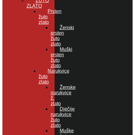
ŽUTO
ZLATO
Prsten
žuto
zlato
Ženski
prsten
žuto
zlato
Muški
prsten
žuto
zlato
Narukvice
žuto
zlato
Ženske
narukvice
ž.
zlato
Dječije
narukvice
žuto
zlato
Muške