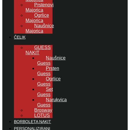
Prstenovi
Majorica
Ogrlice
Majorica
Naušnice
Majorica
ČELIK
GUESS
NAKIT
Naušnice
Guess
Prsten
Guess
Ogrlice
Guess
Set
Guess
Narukvica
Guess
Brosway
LOTUS
BORBOLETA NAKIT
PERSONALIZIRANI