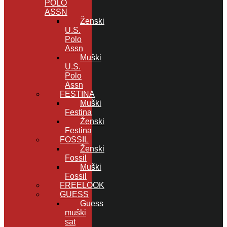
POLO
ASSN
Ženski
U.S.
Polo
Assn
Muški
U.S.
Polo
Assn
FESTINA
Muški
Festina
Ženski
Festina
FOSSIL
Ženski
Fossil
Muški
Fossil
FREELOOK
GUESS
Guess
muški
sat