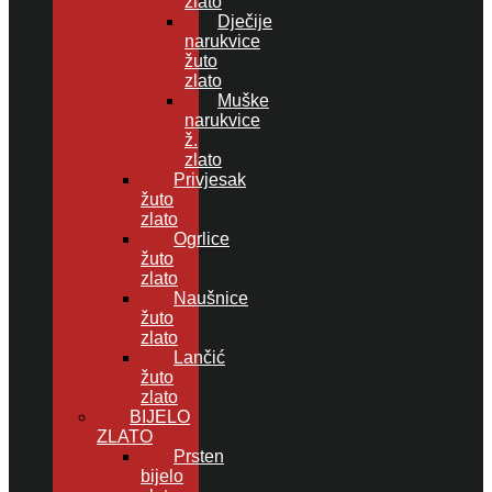
zlato
Dječije
narukvice
žuto
zlato
Muške
narukvice
ž.
zlato
Privjesak
žuto
zlato
Ogrlice
žuto
zlato
Naušnice
žuto
zlato
Lančić
žuto
zlato
BIJELO
ZLATO
Prsten
bijelo