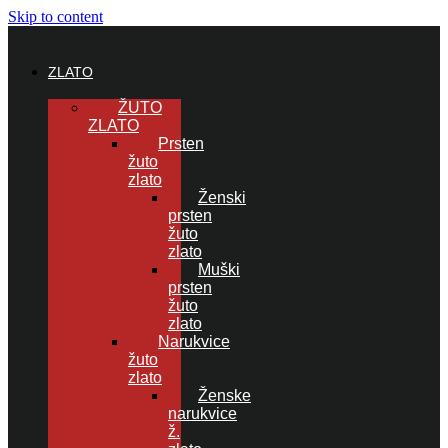
Skip to content
ZLATO
ŽUTO
ZLATO
Prsten
žuto
zlato
Ženski
prsten
žuto
zlato
Muški
prsten
žuto
zlato
Narukvice
žuto
zlato
Ženske
narukvice
ž.