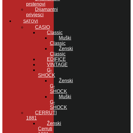
prstenovi
Dijamantni
privjesci
SATOVI
CASIO
Classic
Muški
Classic
Ženski
Classic
EDIFICE
VINTAGE
G-
SHOCK
Ženski
G-
SHOCK
Muški
G-
SHOCK
CERRUTI
1881
Ženski
Cerruti