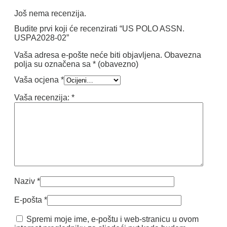
Još nema recenzija.
Budite prvi koji će recenzirati “US POLO ASSN.
USPA2028-02”
Vaša adresa e-pošte neće biti objavljena.
Obavezna
polja su označena sa
* (obavezno)
Vaša ocjena
*
Vaša recenzija:
*
Naziv
*
E-pošta
*
Spremi moje ime, e-poštu i web-stranicu u ovom