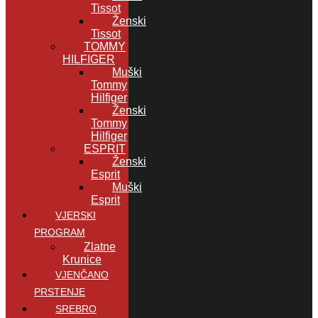
Tissot
Ženski
Tissot
TOMMY
HILFIGER
Muški
Tommy
Hilfiger
Ženski
Tommy
Hilfiger
ESPRIT
Ženski
Esprit
Muški
Esprit
VJERSKI
PROGRAM
Zlatne
Krunice
VJENČANO
PRSTENJE
SREBRO