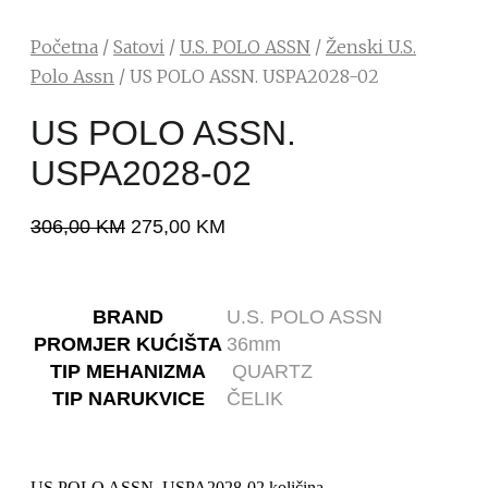
Početna
/
Satovi
/
U.S. POLO ASSN
/
Ženski U.S.
Polo Assn
/ US POLO ASSN. USPA2028-02
US POLO ASSN.
USPA2028-02
306,00
KM
275,00
KM
BRAND
U.S. POLO ASSN
PROMJER KUĆIŠTA
36mm
TIP MEHANIZMA
QUARTZ
TIP NARUKVICE
ČELIK
US POLO ASSN. USPA2028-02 količina