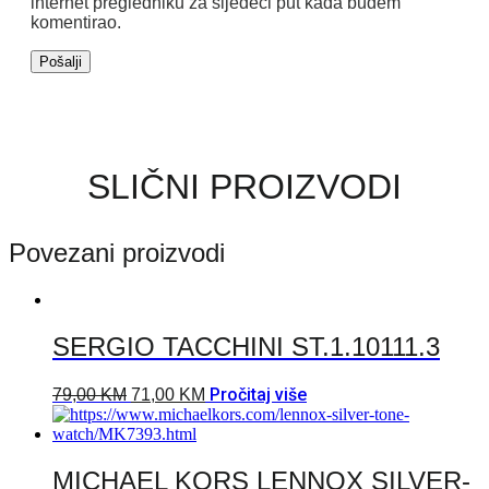
internet pregledniku za sljedeći put kada budem
komentirao.
SLIČNI PROIZVODI
Povezani proizvodi
SERGIO TACCHINI ST.1.10111.3
Pročitaj više
79,00
KM
71,00
KM
MICHAEL KORS LENNOX SILVER-