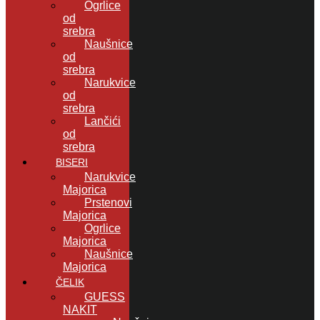
Ogrlice
od
srebra
Naušnice
od
srebra
Narukvice
od
srebra
Lančići
od
srebra
BISERI
Narukvice
Majorica
Prstenovi
Majorica
Ogrlice
Majorica
Naušnice
Majorica
ČELIK
GUESS
NAKIT