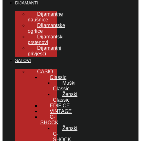
DIJAMANTI
Dijamantne
naušnice
Dijamantske
ogrlice
Dijamantski
prstenovi
Dijamantni
privjesci
SATOVI
CASIO
Classic
Muški
Classic
Ženski
Classic
EDIFICE
VINTAGE
G-
SHOCK
Ženski
G-
SHOCK