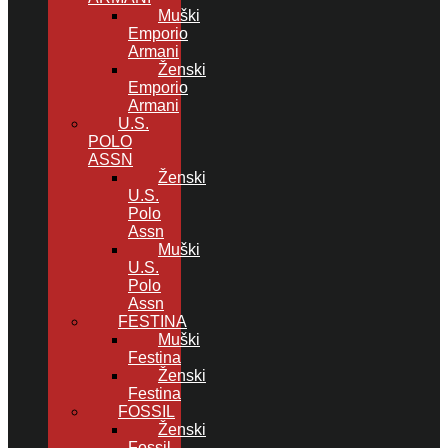
Muški
Emporio
Armani
Ženski
Emporio
Armani
U.S.
POLO
ASSN
Ženski
U.S.
Polo
Assn
Muški
U.S.
Polo
Assn
FESTINA
Muški
Festina
Ženski
Festina
FOSSIL
Ženski
Fossil