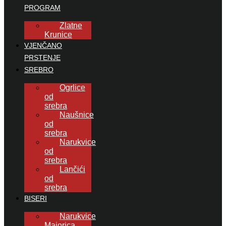
PROGRAM
Zlatne
Krunice
VJENČANO
PRSTENJE
SREBRO
Ogrlice
od
srebra
Naušnice
od
srebra
Narukvice
od
srebra
Lančići
od
srebra
BISERI
Narukvice
Majorica