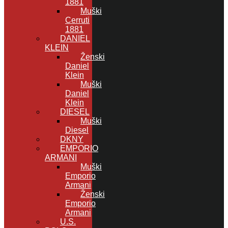
1881
Muški
Cerruti
1881
DANIEL
KLEIN
Ženski
Daniel
Klein
Muški
Daniel
Klein
DIESEL
Muški
Diesel
DKNY
EMPORIO
ARMANI
Muški
Emporio
Armani
Ženski
Emporio
Armani
U.S.