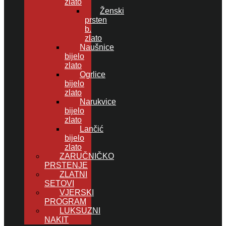
zlato
Ženski
prsten
b.
zlato
Naušnice
bijelo
zlato
Ogrlice
bijelo
zlato
Narukvice
bijelo
zlato
Lančić
bijelo
zlato
ZARUČNIČKO
PRSTENJE
ZLATNI
SETOVI
VJERSKI
PROGRAM
LUKSUZNI
NAKIT