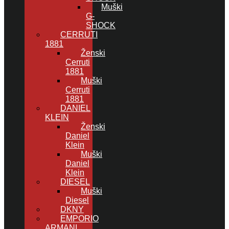
Muški
G-
SHOCK
CERRUTI
1881
Ženski
Cerruti
1881
Muški
Cerruti
1881
DANIEL
KLEIN
Ženski
Daniel
Klein
Muški
Daniel
Klein
DIESEL
Muški
Diesel
DKNY
EMPORIO
ARMANI