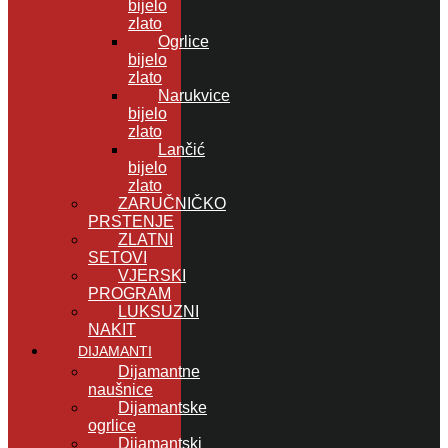
bijelo
zlato
Ogrlice
bijelo
zlato
Narukvice
bijelo
zlato
Lančić
bijelo
zlato
ZARUČNIČKO
PRSTENJE
ZLATNI
SETOVI
VJERSKI
PROGRAM
LUKSUZNI
NAKIT
DIJAMANTI
Dijamantne
naušnice
Dijamantske
ogrlice
Dijamantski