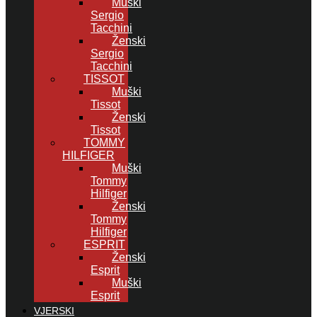
Muški
Sergio
Tacchini
Ženski
Sergio
Tacchini
TISSOT
Muški
Tissot
Ženski
Tissot
TOMMY
HILFIGER
Muški
Tommy
Hilfiger
Ženski
Tommy
Hilfiger
ESPRIT
Ženski
Esprit
Muški
Esprit
VJERSKI