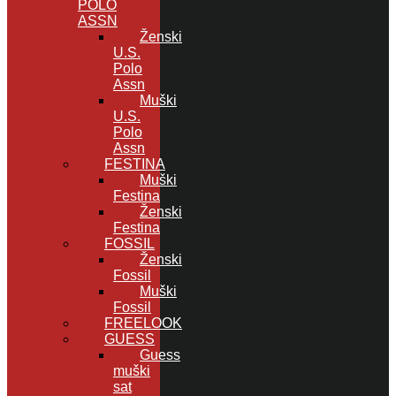
POLO
ASSN
Ženski
U.S.
Polo
Assn
Muški
U.S.
Polo
Assn
FESTINA
Muški
Festina
Ženski
Festina
FOSSIL
Ženski
Fossil
Muški
Fossil
FREELOOK
GUESS
Guess
muški
sat