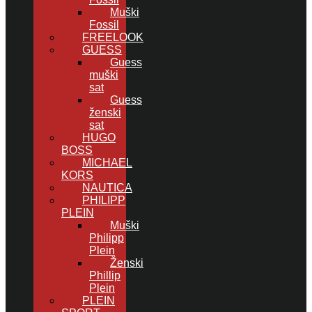
Muški
Fossil
FREELOOK
GUESS
Guess
muški
sat
Guess
ženski
sat
HUGO
BOSS
MICHAEL
KORS
NAUTICA
PHILIPP
PLEIN
Muški
Philipp
Plein
Ženski
Phillip
Plein
PLEIN