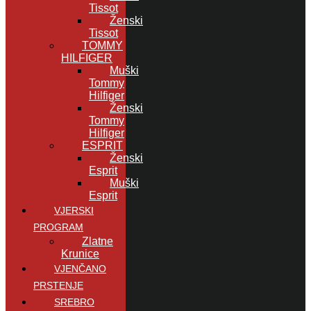
Tissot
Ženski
Tissot
TOMMY
HILFIGER
Muški
Tommy
Hilfiger
Ženski
Tommy
Hilfiger
ESPRIT
Ženski
Esprit
Muški
Esprit
VJERSKI
PROGRAM
Zlatne
Krunice
VJENČANO
PRSTENJE
SREBRO