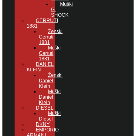
Muški
G-
SHOCK
CERRUTI
1881
Ženski
Cerruti
1881
Muški
Cerruti
1881
DANIEL
KLEIN
Ženski
Daniel
Klein
Muški
Daniel
Klein
DIESEL
Muški
Diesel
DKNY
EMPORIO
ARMANI