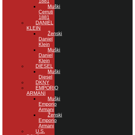
1881
Muški
Cerruti
1881
DANIEL
KLEIN
Ženski
Daniel
Klein
Muški
Daniel
Klein
DIESEL
Muški
Diesel
DKNY
EMPORIO
ARMANI
Muški
Emporio
Armani
Ženski
Emporio
Armani
U.S.