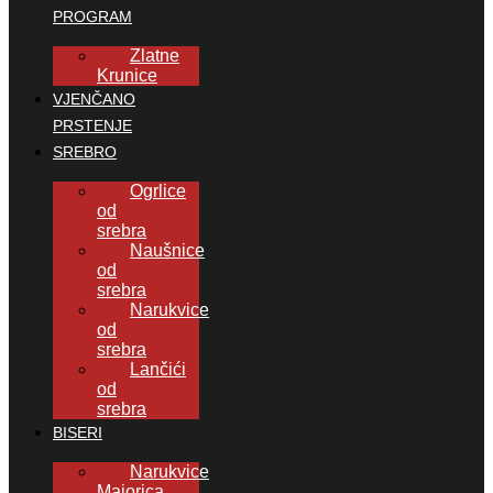
PROGRAM
Zlatne
Krunice
VJENČANO
PRSTENJE
SREBRO
Ogrlice
od
srebra
Naušnice
od
srebra
Narukvice
od
srebra
Lančići
od
srebra
BISERI
Narukvice
Majorica