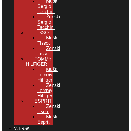
Muški
Sergio
Tacchini
Ženski
Sergio
Tacchini
TISSOT
Muški
Tissot
Ženski
Tissot
TOMMY
HILFIGER
Muški
Tommy
Hilfiger
Ženski
Tommy
Hilfiger
ESPRIT
Ženski
Esprit
Muški
Esprit
VJERSKI