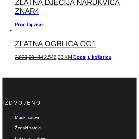
ZLATNA DJEČIJA NARUKVICA
ZNAR4
Pročitaj više
ZLATNA OGRLICA OG1
Dodaj u košaricu
2.829,00
KM
2.546,00
KM
IZDVOJENO
Muški satovi
Ženski satovi
Luksuzni satovi