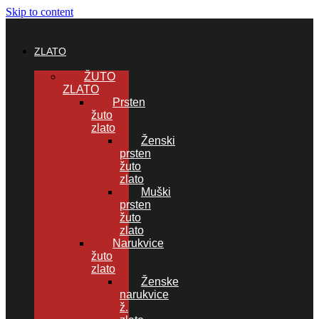
Skip to content
ZLATO
ŽUTO
ZLATO
Prsten
žuto
zlato
Ženski
prsten
žuto
zlato
Muški
prsten
žuto
zlato
Narukvice
žuto
zlato
Ženske
narukvice
ž.