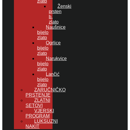
zlato
Ženski
prsten
b.
zlato
Naušnice
bijelo
zlato
Ogrlice
bijelo
zlato
Narukvice
bijelo
zlato
Lančić
bijelo
zlato
ZARUČNIČKO
PRSTENJE
ZLATNI
SETOVI
VJERSKI
PROGRAM
LUKSUZNI
NAKIT