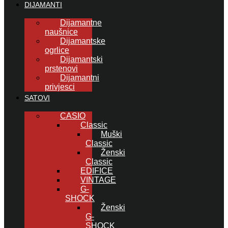
DIJAMANTI
Dijamantne
naušnice
Dijamantske
ogrlice
Dijamantski
prstenovi
Dijamantni
privjesci
SATOVI
CASIO
Classic
Muški
Classic
Ženski
Classic
EDIFICE
VINTAGE
G-
SHOCK
Ženski
G-
SHOCK