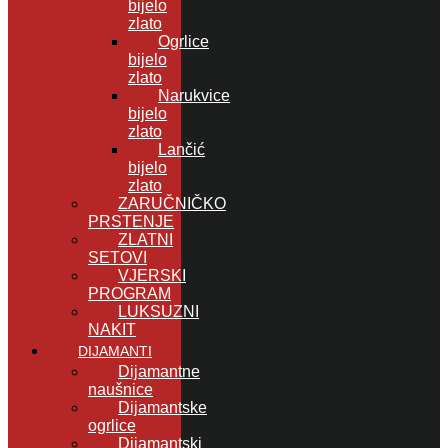
bijelo
zlato
Ogrlice
bijelo
zlato
Narukvice
bijelo
zlato
Lančić
bijelo
zlato
ZARUČNIČKO
PRSTENJE
ZLATNI
SETOVI
VJERSKI
PROGRAM
LUKSUZNI
NAKIT
DIJAMANTI
Dijamantne
naušnice
Dijamantske
ogrlice
Dijamantski