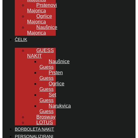
Prstenovi
Majorica
Ogrlice
Majorica
Naušnice
Majorica
ČELIK
GUESS
NAKIT
Naušnice
Guess
Prsten
Guess
Ogrlice
Guess
Set
Guess
Narukvica
Guess
Brosway
LOTUS
BORBOLETA NAKIT
PERSONALIZIRANI