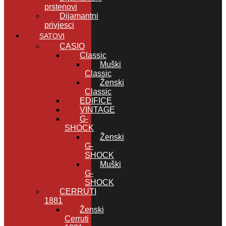
prstenovi
Dijamantni
privjesci
SATOVI
CASIO
Classic
Muški
Classic
Ženski
Classic
EDIFICE
VINTAGE
G-
SHOCK
Ženski
G-
SHOCK
Muški
G-
SHOCK
CERRUTI
1881
Ženski
Cerruti