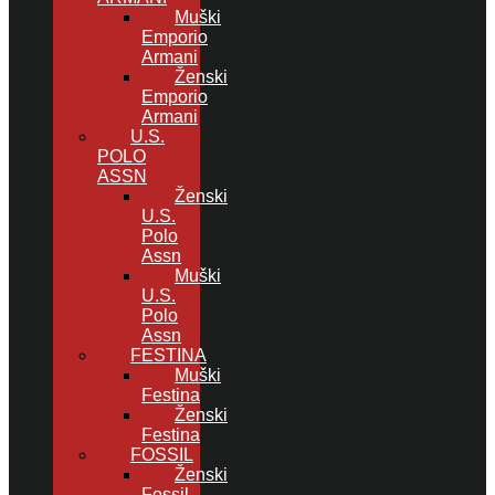
Muški
Emporio
Armani
Ženski
Emporio
Armani
U.S.
POLO
ASSN
Ženski
U.S.
Polo
Assn
Muški
U.S.
Polo
Assn
FESTINA
Muški
Festina
Ženski
Festina
FOSSIL
Ženski
Fossil