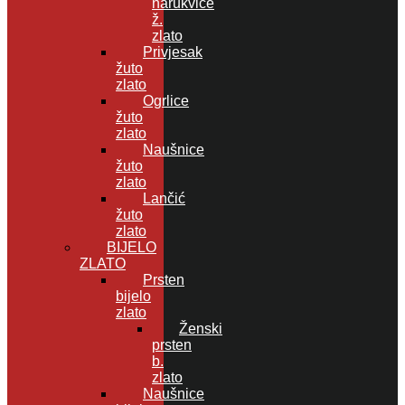
narukvice
ž.
zlato
Privjesak
žuto
zlato
Ogrlice
žuto
zlato
Naušnice
žuto
zlato
Lančić
žuto
zlato
BIJELO
ZLATO
Prsten
bijelo
zlato
Ženski
prsten
b.
zlato
Naušnice