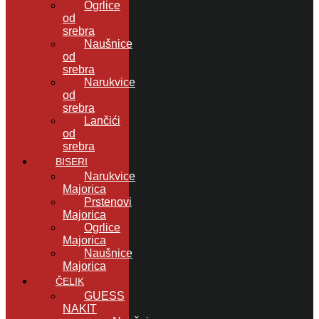
Ogrlice
od
srebra
Naušnice
od
srebra
Narukvice
od
srebra
Lančići
od
srebra
BISERI
Narukvice
Majorica
Prstenovi
Majorica
Ogrlice
Majorica
Naušnice
Majorica
ČELIK
GUESS
NAKIT