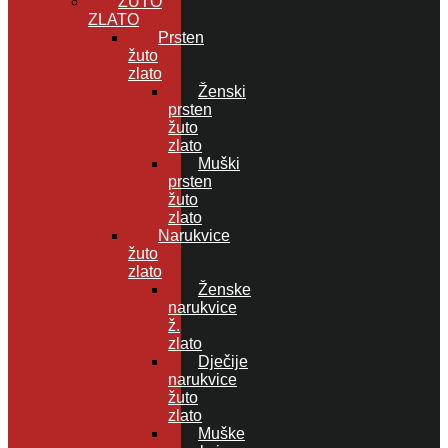
ŽUTO
ZLATO
Prsten
žuto
zlato
Ženski
prsten
žuto
zlato
Muški
prsten
žuto
zlato
Narukvice
žuto
zlato
Ženske
narukvice
ž.
zlato
Dječije
narukvice
žuto
zlato
Muške