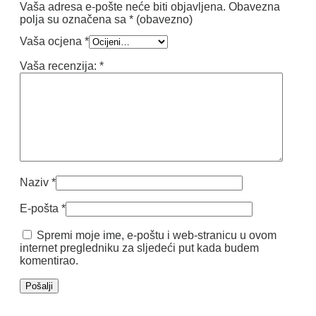
Vaša adresa e-pošte neće biti objavljena.
Obavezna
polja su označena sa
* (obavezno)
Vaša ocjena
*
Vaša recenzija:
*
Naziv
*
E-pošta
*
Spremi moje ime, e-poštu i web-stranicu u ovom
internet pregledniku za sljedeći put kada budem
komentirao.