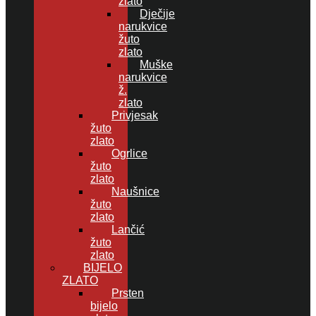
zlato
Dječije
narukvice
žuto
zlato
Muške
narukvice
ž.
zlato
Privjesak
žuto
zlato
Ogrlice
žuto
zlato
Naušnice
žuto
zlato
Lančić
žuto
zlato
BIJELO
ZLATO
Prsten
bijelo