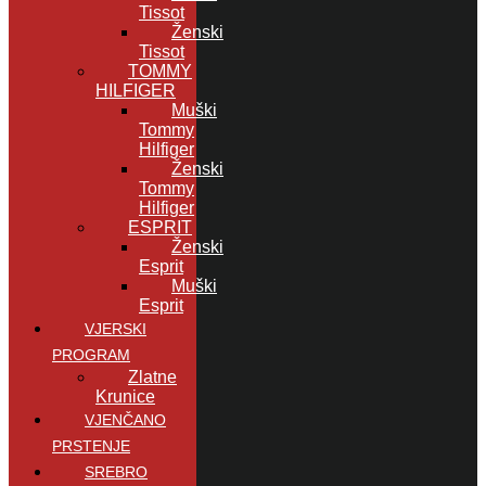
Tissot
Ženski
Tissot
TOMMY
HILFIGER
Muški
Tommy
Hilfiger
Ženski
Tommy
Hilfiger
ESPRIT
Ženski
Esprit
Muški
Esprit
VJERSKI
PROGRAM
Zlatne
Krunice
VJENČANO
PRSTENJE
SREBRO