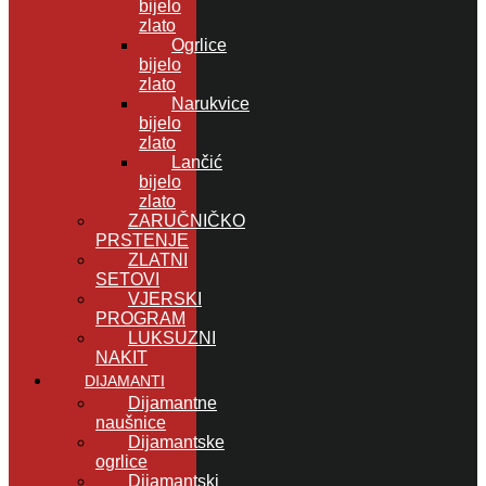
bijelo
zlato
Ogrlice
bijelo
zlato
Narukvice
bijelo
zlato
Lančić
bijelo
zlato
ZARUČNIČKO
PRSTENJE
ZLATNI
SETOVI
VJERSKI
PROGRAM
LUKSUZNI
NAKIT
DIJAMANTI
Dijamantne
naušnice
Dijamantske
ogrlice
Dijamantski