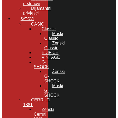
prstenovi
Dijamantni
privjesci
SATOVI
CASIO
Classic
Muški
Classic
Ženski
Classic
EDIFICE
VINTAGE
G-
SHOCK
Ženski
G-
SHOCK
Muški
G-
SHOCK
CERRUTI
1881
Ženski
Cerruti