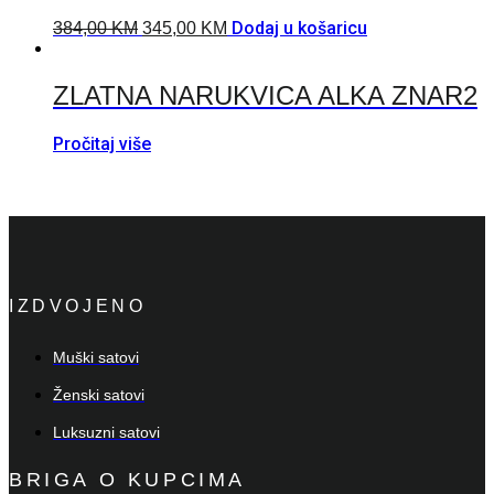
Dodaj u košaricu
384,00
KM
345,00
KM
ZLATNA NARUKVICA ALKA ZNAR2
Pročitaj više
IZDVOJENO
Muški satovi
Ženski satovi
Luksuzni satovi
BRIGA O KUPCIMA