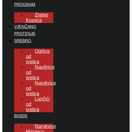
PROGRAM
Zlatne
Krunice
VJENČANO
PRSTENJE
SREBRO
Ogrlice
od
srebra
Naušnice
od
srebra
Narukvice
od
srebra
Lančići
od
srebra
BISERI
Narukvice
Majorica