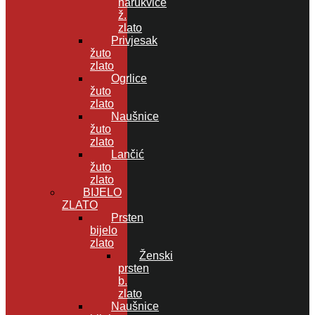
narukvice
ž.
zlato
Privjesak
žuto
zlato
Ogrlice
žuto
zlato
Naušnice
žuto
zlato
Lančić
žuto
zlato
BIJELO
ZLATO
Prsten
bijelo
zlato
Ženski
prsten
b.
zlato
Naušnice