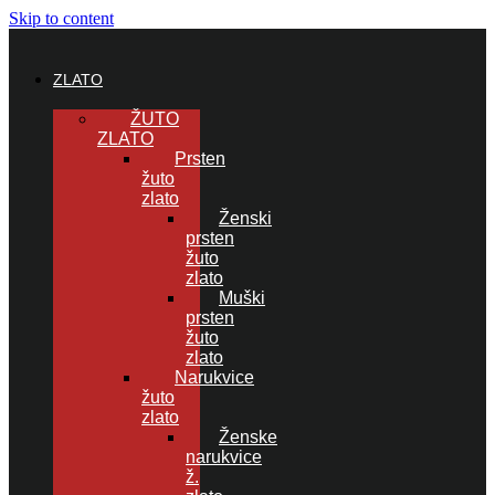
Skip to content
ZLATO
ŽUTO
ZLATO
Prsten
žuto
zlato
Ženski
prsten
žuto
zlato
Muški
prsten
žuto
zlato
Narukvice
žuto
zlato
Ženske
narukvice
ž.