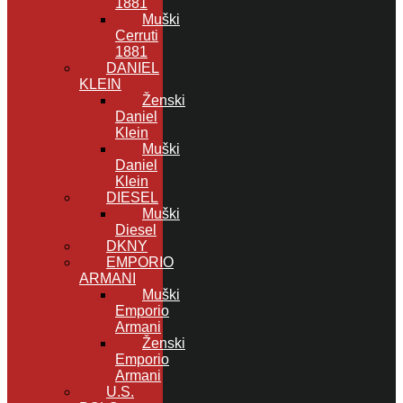
1881
Muški
Cerruti
1881
DANIEL
KLEIN
Ženski
Daniel
Klein
Muški
Daniel
Klein
DIESEL
Muški
Diesel
DKNY
EMPORIO
ARMANI
Muški
Emporio
Armani
Ženski
Emporio
Armani
U.S.