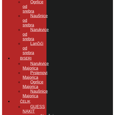
Ogrlice
od
srebra
Naušnice
od
srebra
Narukvice
od
srebra
Lančići
od
srebra
BISERI
Narukvice
Majorica
Prstenovi
Majorica
Ogrlice
Majorica
Naušnice
Majorica
ČELIK
GUESS
NAKIT