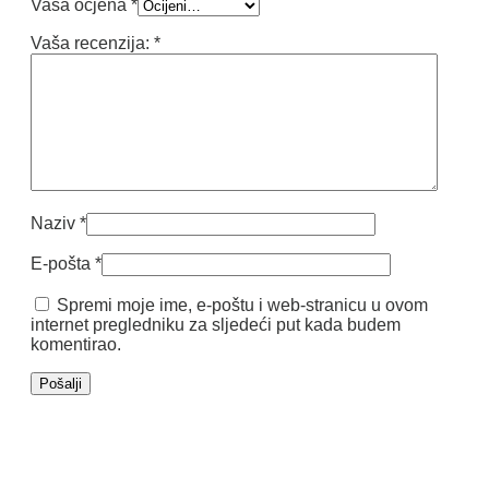
Vaša ocjena
*
Vaša recenzija:
*
Naziv
*
E-pošta
*
Spremi moje ime, e-poštu i web-stranicu u ovom
internet pregledniku za sljedeći put kada budem
komentirao.