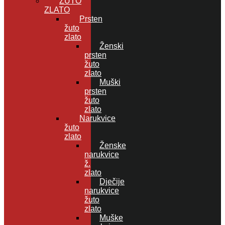
ŽUTO
ZLATO
Prsten
žuto
zlato
Ženski
prsten
žuto
zlato
Muški
prsten
žuto
zlato
Narukvice
žuto
zlato
Ženske
narukvice
ž.
zlato
Dječije
narukvice
žuto
zlato
Muške