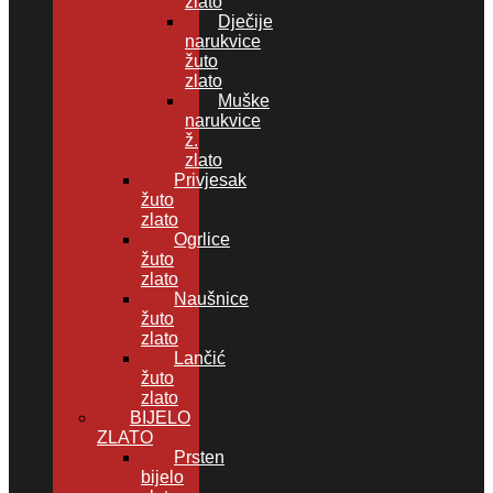
zlato
Dječije
narukvice
žuto
zlato
Muške
narukvice
ž.
zlato
Privjesak
žuto
zlato
Ogrlice
žuto
zlato
Naušnice
žuto
zlato
Lančić
žuto
zlato
BIJELO
ZLATO
Prsten
bijelo