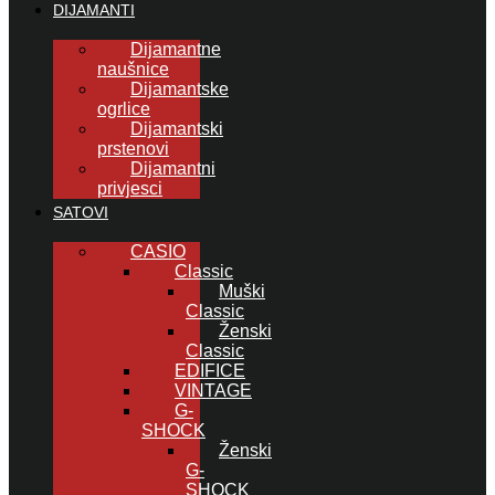
DIJAMANTI
Dijamantne
naušnice
Dijamantske
ogrlice
Dijamantski
prstenovi
Dijamantni
privjesci
SATOVI
CASIO
Classic
Muški
Classic
Ženski
Classic
EDIFICE
VINTAGE
G-
SHOCK
Ženski
G-
SHOCK