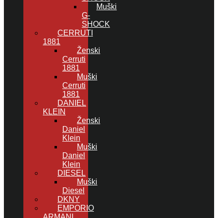
Muški
G-
SHOCK
CERRUTI
1881
Ženski
Cerruti
1881
Muški
Cerruti
1881
DANIEL
KLEIN
Ženski
Daniel
Klein
Muški
Daniel
Klein
DIESEL
Muški
Diesel
DKNY
EMPORIO
ARMANI