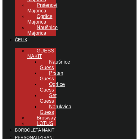
Prstenovi
Majorica
Ogrlice
Majorica
Naušnice
Majorica
ČELIK
GUESS
NAKIT
Naušnice
Guess
Prsten
Guess
Ogrlice
Guess
Set
Guess
Narukvica
Guess
Brosway
LOTUS
BORBOLETA NAKIT
PERSONALIZIRANI