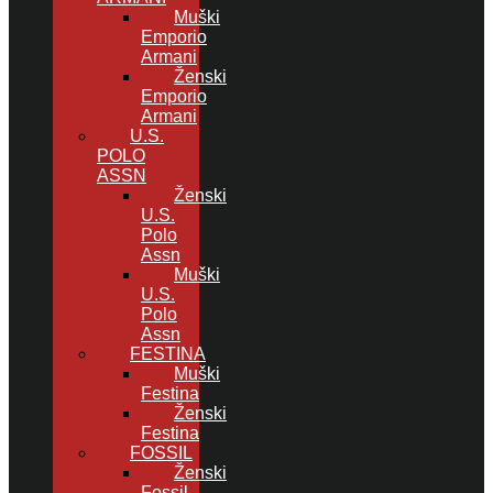
Muški
Emporio
Armani
Ženski
Emporio
Armani
U.S.
POLO
ASSN
Ženski
U.S.
Polo
Assn
Muški
U.S.
Polo
Assn
FESTINA
Muški
Festina
Ženski
Festina
FOSSIL
Ženski
Fossil