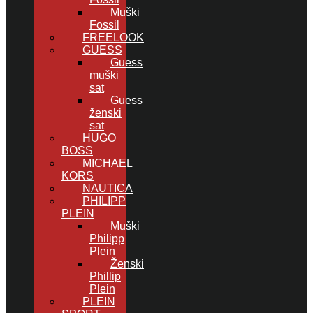
Muški
Fossil
FREELOOK
GUESS
Guess
muški
sat
Guess
ženski
sat
HUGO
BOSS
MICHAEL
KORS
NAUTICA
PHILIPP
PLEIN
Muški
Philipp
Plein
Ženski
Phillip
Plein
PLEIN