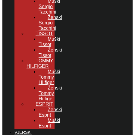
Muški
Sergio
Tacchini
Ženski
Sergio
Tacchini
TISSOT
Muški
Tissot
Ženski
Tissot
TOMMY
HILFIGER
Muški
Tommy
Hilfiger
Ženski
Tommy
Hilfiger
ESPRIT
Ženski
Esprit
Muški
Esprit
VJERSKI