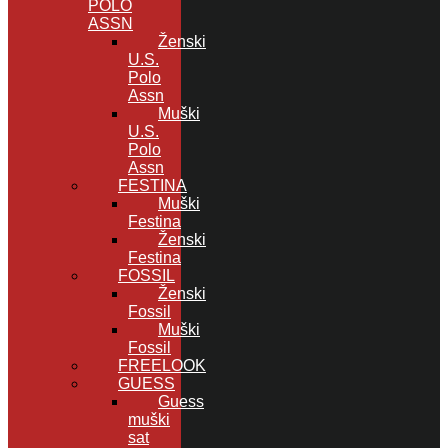
POLO
ASSN
Ženski
U.S.
Polo
Assn
Muški
U.S.
Polo
Assn
FESTINA
Muški
Festina
Ženski
Festina
FOSSIL
Ženski
Fossil
Muški
Fossil
FREELOOK
GUESS
Guess
muški
sat