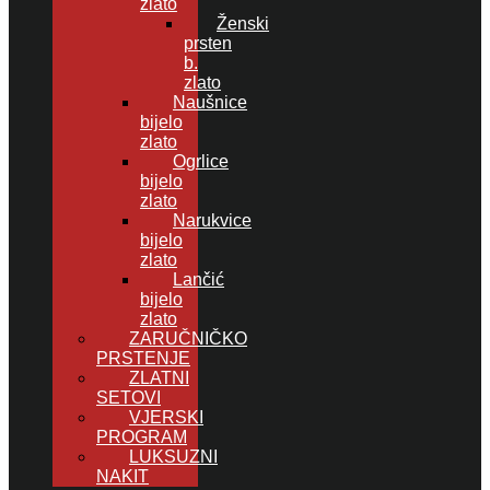
zlato
Ženski
prsten
b.
zlato
Naušnice
bijelo
zlato
Ogrlice
bijelo
zlato
Narukvice
bijelo
zlato
Lančić
bijelo
zlato
ZARUČNIČKO
PRSTENJE
ZLATNI
SETOVI
VJERSKI
PROGRAM
LUKSUZNI
NAKIT