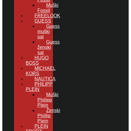
Muški
Fossil
FREELOOK
GUESS
Guess
muški
sat
Guess
ženski
sat
HUGO
BOSS
MICHAEL
KORS
NAUTICA
PHILIPP
PLEIN
Muški
Philipp
Plein
Ženski
Phillip
Plein
PLEIN