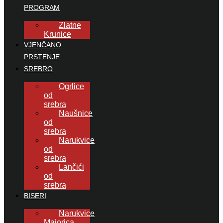
PROGRAM
Zlatne
Krunice
VJENČANO
PRSTENJE
SREBRO
Ogrlice
od
srebra
Naušnice
od
srebra
Narukvice
od
srebra
Lančići
od
srebra
BISERI
Narukvice
Majorica