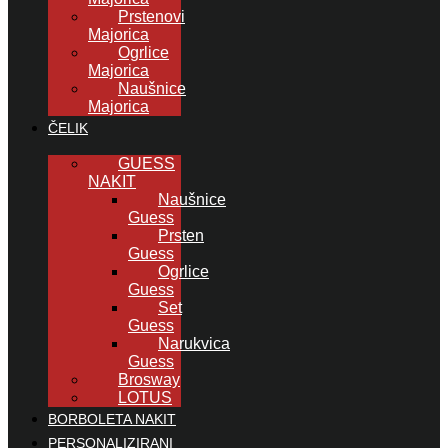
Prstenovi
Majorica
Ogrlice
Majorica
Naušnice
Majorica
ČELIK
GUESS
NAKIT
Naušnice
Guess
Prsten
Guess
Ogrlice
Guess
Set
Guess
Narukvica
Guess
Brosway
LOTUS
BORBOLETA NAKIT
PERSONALIZIRANI