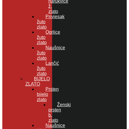
narukvice
ž.
zlato
Privjesak
žuto
zlato
Ogrlice
žuto
zlato
Naušnice
žuto
zlato
Lančić
žuto
zlato
BIJELO
ZLATO
Prsten
bijelo
zlato
Ženski
prsten
b.
zlato
Naušnice