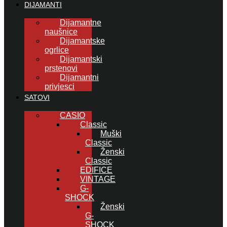
DIJAMANTI
Dijamantne
naušnice
Dijamantske
ogrlice
Dijamantski
prstenovi
Dijamantni
privjesci
SATOVI
CASIO
Classic
Muški
Classic
Ženski
Classic
EDIFICE
VINTAGE
G-
SHOCK
Ženski
G-
SHOCK