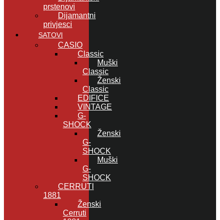
prstenovi
Dijamantni
privjesci
SATOVI
CASIO
Classic
Muški
Classic
Ženski
Classic
EDIFICE
VINTAGE
G-
SHOCK
Ženski
G-
SHOCK
Muški
G-
SHOCK
CERRUTI
1881
Ženski
Cerruti