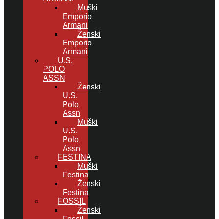
Muški
Emporio
Armani
Ženski
Emporio
Armani
U.S.
POLO
ASSN
Ženski
U.S.
Polo
Assn
Muški
U.S.
Polo
Assn
FESTINA
Muški
Festina
Ženski
Festina
FOSSIL
Ženski
Fossil