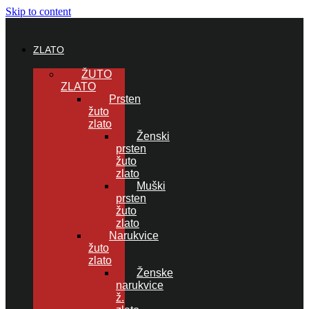
Skip to content
ZLATO
ŽUTO
ZLATO
Prsten
žuto
zlato
Ženski
prsten
žuto
zlato
Muški
prsten
žuto
zlato
Narukvice
žuto
zlato
Ženske
narukvice
ž.