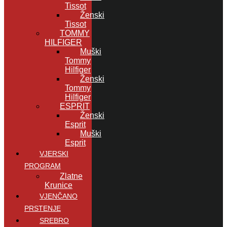
Tissot
Ženski
Tissot
TOMMY
HILFIGER
Muški
Tommy
Hilfiger
Ženski
Tommy
Hilfiger
ESPRIT
Ženski
Esprit
Muški
Esprit
VJERSKI
PROGRAM
Zlatne
Krunice
VJENČANO
PRSTENJE
SREBRO