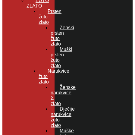
ŽUTO
ZLATO
Prsten
žuto
zlato
Ženski
prsten
žuto
zlato
Muški
prsten
žuto
zlato
Narukvice
žuto
zlato
Ženske
narukvice
ž.
zlato
Dječije
narukvice
žuto
zlato
Muške