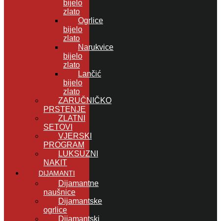
bijelo
zlato
Ogrlice
bijelo
zlato
Narukvice
bijelo
zlato
Lančić
bijelo
zlato
ZARUČNIČKO
PRSTENJE
ZLATNI
SETOVI
VJERSKI
PROGRAM
LUKSUZNI
NAKIT
DIJAMANTI
Dijamantne
naušnice
Dijamantske
ogrlice
Dijamantski