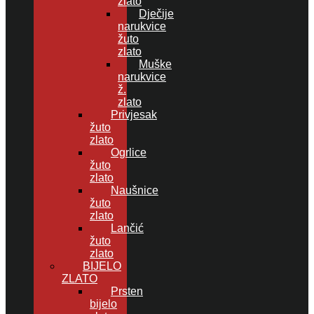
zlato
Dječije
narukvice
žuto
zlato
Muške
narukvice
ž.
zlato
Privjesak
žuto
zlato
Ogrlice
žuto
zlato
Naušnice
žuto
zlato
Lančić
žuto
zlato
BIJELO
ZLATO
Prsten
bijelo