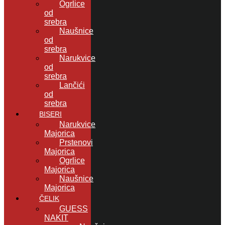
Ogrlice
od
srebra
Naušnice
od
srebra
Narukvice
od
srebra
Lančići
od
srebra
BISERI
Narukvice
Majorica
Prstenovi
Majorica
Ogrlice
Majorica
Naušnice
Majorica
ČELIK
GUESS
NAKIT