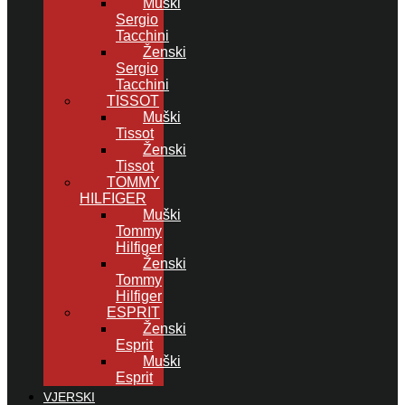
Muški
Sergio
Tacchini
Ženski
Sergio
Tacchini
TISSOT
Muški
Tissot
Ženski
Tissot
TOMMY
HILFIGER
Muški
Tommy
Hilfiger
Ženski
Tommy
Hilfiger
ESPRIT
Ženski
Esprit
Muški
Esprit
VJERSKI