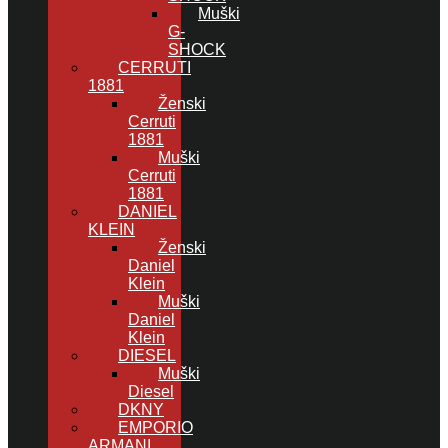
Muški
G-
SHOCK
CERRUTI
1881
Ženski
Cerruti
1881
Muški
Cerruti
1881
DANIEL
KLEIN
Ženski
Daniel
Klein
Muški
Daniel
Klein
DIESEL
Muški
Diesel
DKNY
EMPORIO
ARMANI