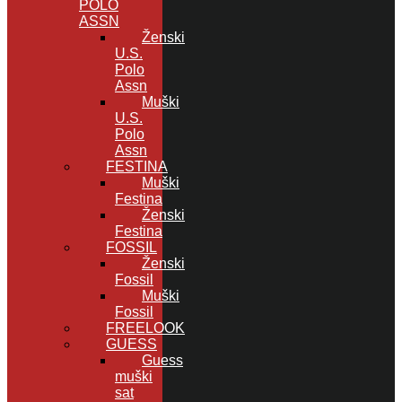
POLO
ASSN
Ženski
U.S.
Polo
Assn
Muški
U.S.
Polo
Assn
FESTINA
Muški
Festina
Ženski
Festina
FOSSIL
Ženski
Fossil
Muški
Fossil
FREELOOK
GUESS
Guess
muški
sat