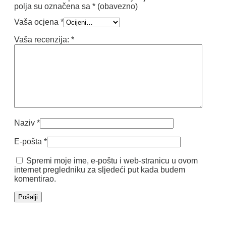
polja su označena sa
* (obavezno)
Vaša ocjena
*
Vaša recenzija:
*
Naziv
*
E-pošta
*
Spremi moje ime, e-poštu i web-stranicu u ovom
internet pregledniku za sljedeći put kada budem
komentirao.