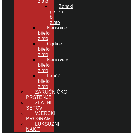
zlato
Ženski
prsten
b.
zlato
Naušnice
bijelo
zlato
Ogrlice
bijelo
zlato
Narukvice
bijelo
zlato
Lančić
bijelo
zlato
ZARUČNIČKO
PRSTENJE
ZLATNI
SETOVI
VJERSKI
PROGRAM
LUKSUZNI
NAKIT