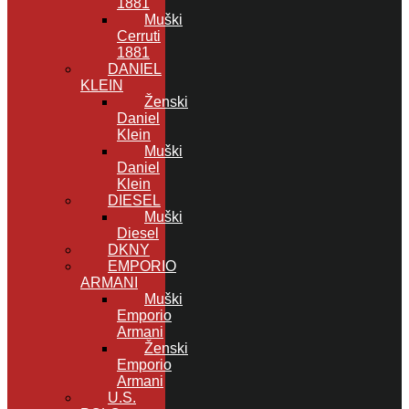
1881
Muški
Cerruti
1881
DANIEL
KLEIN
Ženski
Daniel
Klein
Muški
Daniel
Klein
DIESEL
Muški
Diesel
DKNY
EMPORIO
ARMANI
Muški
Emporio
Armani
Ženski
Emporio
Armani
U.S.