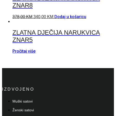
ZNAR8
Dodaj u košaricu
378,00
KM
340,00
KM
ZLATNA DJEČIJA NARUKVICA
ZNAR5
Pročitaj više
IZDVOJENO
Muški satovi
Ženski satovi