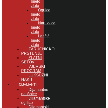
bijelo
zlato
Ogrlice
bijelo
zlato
Narukvice
bijelo
zlato
Lančić
bijelo
zlato
ZARUČNIČKO
PRSTENJE
ZLATNI
SETOVI
VJERSKI
PROGRAM
LUKSUZNI
NAKIT
DIJAMANTI
Dijamantne
naušnice
Dijamantske
ogrlice
Dijamantski