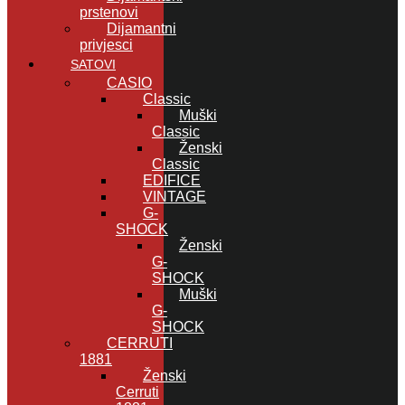
prstenovi
Dijamantni
privjesci
SATOVI
CASIO
Classic
Muški
Classic
Ženski
Classic
EDIFICE
VINTAGE
G-
SHOCK
Ženski
G-
SHOCK
Muški
G-
SHOCK
CERRUTI
1881
Ženski
Cerruti