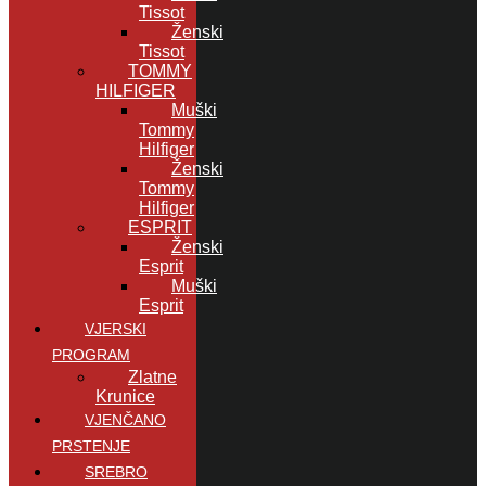
Tissot
Ženski
Tissot
TOMMY
HILFIGER
Muški
Tommy
Hilfiger
Ženski
Tommy
Hilfiger
ESPRIT
Ženski
Esprit
Muški
Esprit
VJERSKI
PROGRAM
Zlatne
Krunice
VJENČANO
PRSTENJE
SREBRO