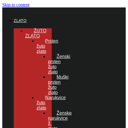
Skip to content
ZLATO
ŽUTO
ZLATO
Prsten
žuto
zlato
Ženski
prsten
žuto
zlato
Muški
prsten
žuto
zlato
Narukvice
žuto
zlato
Ženske
narukvice
ž.