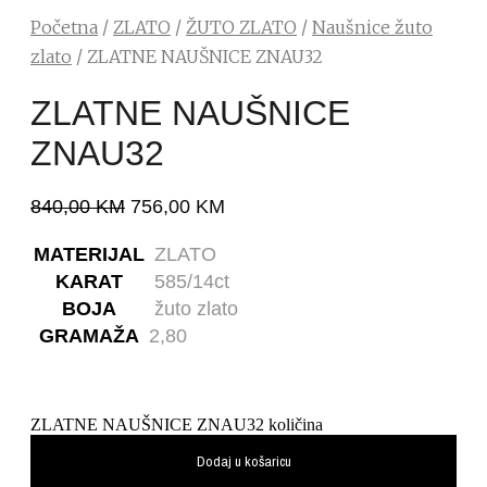
Početna
/
ZLATO
/
ŽUTO ZLATO
/
Naušnice žuto
zlato
/ ZLATNE NAUŠNICE ZNAU32
ZLATNE NAUŠNICE
ZNAU32
840,00
KM
756,00
KM
MATERIJAL
ZLATO
KARAT
585/14ct
BOJA
žuto zlato
GRAMAŽA
2,80
ZLATNE NAUŠNICE ZNAU32 količina
Dodaj u košaricu