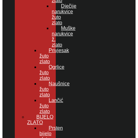
zlato
Dječije
narukvice
žuto
zlato
Muške
narukvice
ž.
zlato
Privjesak
žuto
zlato
Ogrlice
žuto
zlato
Naušnice
žuto
zlato
Lančić
žuto
zlato
BIJELO
ZLATO
Prsten
bijelo