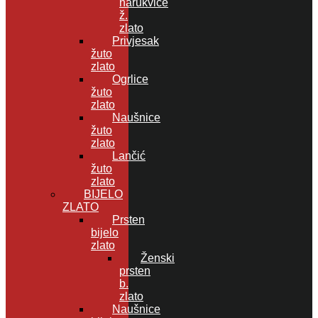
narukvice
ž.
zlato
Privjesak
žuto
zlato
Ogrlice
žuto
zlato
Naušnice
žuto
zlato
Lančić
žuto
zlato
BIJELO
ZLATO
Prsten
bijelo
zlato
Ženski
prsten
b.
zlato
Naušnice