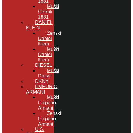
1881
Muški
Cerruti
1881
DANIEL
KLEIN
Ženski
Daniel
Klein
Muški
Daniel
Klein
DIESEL
Muški
Diesel
DKNY
EMPORIO
ARMANI
Muški
Emporio
Armani
Ženski
Emporio
Armani
U.S.