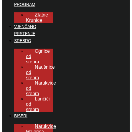
PROGRAM
Zlatne
Krunice
VJENČANO
PRSTENJE
SREBRO
Ogrlice
od
srebra
Naušnice
od
srebra
Narukvice
od
srebra
Lančići
od
srebra
BISERI
Narukvice
Majorica