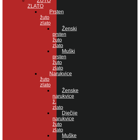
ŽUTO
ZLATO
Prsten
žuto
zlato
Ženski
prsten
žuto
zlato
Muški
prsten
žuto
zlato
Narukvice
žuto
zlato
Ženske
narukvice
ž.
zlato
Dječije
narukvice
žuto
zlato
Muške