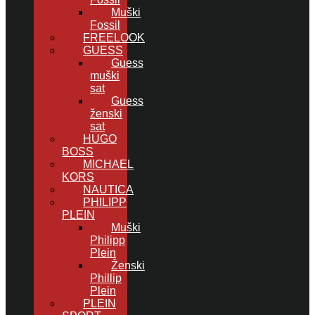
Muški
Fossil
FREELOOK
GUESS
Guess
muški
sat
Guess
ženski
sat
HUGO
BOSS
MICHAEL
KORS
NAUTICA
PHILIPP
PLEIN
Muški
Philipp
Plein
Ženski
Phillip
Plein
PLEIN