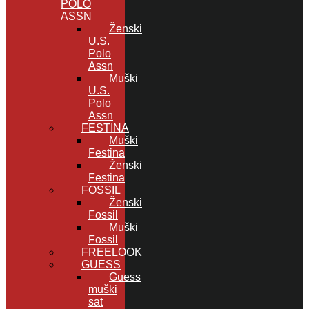
POLO
ASSN
Ženski
U.S.
Polo
Assn
Muški
U.S.
Polo
Assn
FESTINA
Muški
Festina
Ženski
Festina
FOSSIL
Ženski
Fossil
Muški
Fossil
FREELOOK
GUESS
Guess
muški
sat