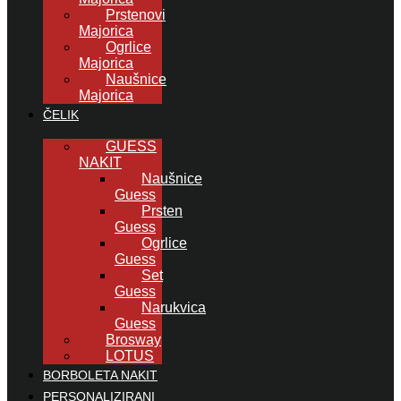
Prstenovi
Majorica
Ogrlice
Majorica
Naušnice
Majorica
ČELIK
GUESS
NAKIT
Naušnice
Guess
Prsten
Guess
Ogrlice
Guess
Set
Guess
Narukvica
Guess
Brosway
LOTUS
BORBOLETA NAKIT
PERSONALIZIRANI