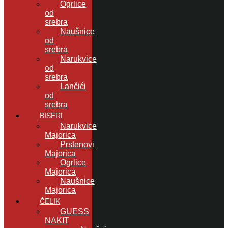
Ogrlice
od
srebra
Naušnice
od
srebra
Narukvice
od
srebra
Lančići
od
srebra
BISERI
Narukvice
Majorica
Prstenovi
Majorica
Ogrlice
Majorica
Naušnice
Majorica
ČELIK
GUESS
NAKIT