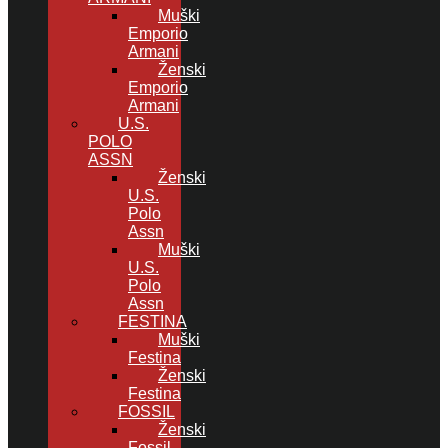
Muški
Emporio
Armani
Ženski
Emporio
Armani
U.S.
POLO
ASSN
Ženski
U.S.
Polo
Assn
Muški
U.S.
Polo
Assn
FESTINA
Muški
Festina
Ženski
Festina
FOSSIL
Ženski
Fossil