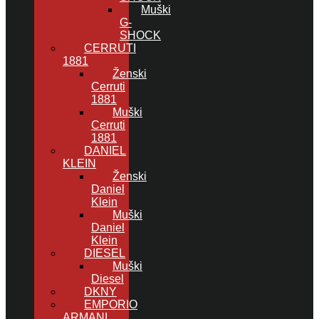
Muški
G-
SHOCK
CERRUTI
1881
Ženski
Cerruti
1881
Muški
Cerruti
1881
DANIEL
KLEIN
Ženski
Daniel
Klein
Muški
Daniel
Klein
DIESEL
Muški
Diesel
DKNY
EMPORIO
ARMANI