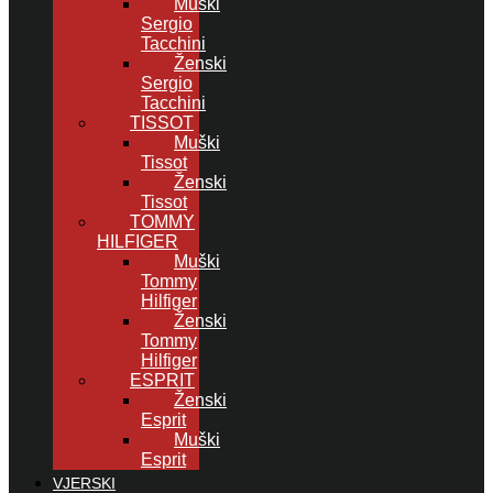
Muški
Sergio
Tacchini
Ženski
Sergio
Tacchini
TISSOT
Muški
Tissot
Ženski
Tissot
TOMMY
HILFIGER
Muški
Tommy
Hilfiger
Ženski
Tommy
Hilfiger
ESPRIT
Ženski
Esprit
Muški
Esprit
VJERSKI