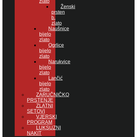
zlato
Ženski
prsten
b.
zlato
Naušnice
bijelo
zlato
Ogrlice
bijelo
zlato
Narukvice
bijelo
zlato
Lančić
bijelo
zlato
ZARUČNIČKO
PRSTENJE
ZLATNI
SETOVI
VJERSKI
PROGRAM
LUKSUZNI
NAKIT