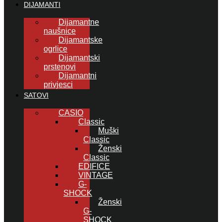
DIJAMANTI
Dijamantne
naušnice
Dijamantske
ogrlice
Dijamantski
prstenovi
Dijamantni
privjesci
SATOVI
CASIO
Classic
Muški
Classic
Ženski
Classic
EDIFICE
VINTAGE
G-
SHOCK
Ženski
G-
SHOCK