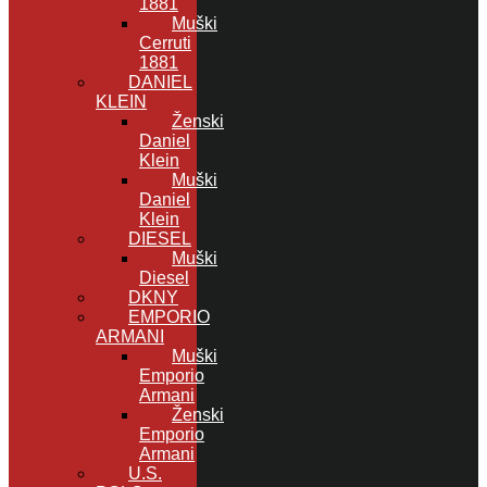
1881
Muški
Cerruti
1881
DANIEL
KLEIN
Ženski
Daniel
Klein
Muški
Daniel
Klein
DIESEL
Muški
Diesel
DKNY
EMPORIO
ARMANI
Muški
Emporio
Armani
Ženski
Emporio
Armani
U.S.