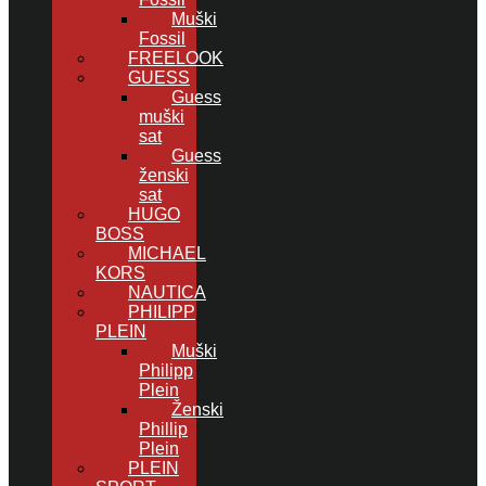
Muški
Fossil
FREELOOK
GUESS
Guess
muški
sat
Guess
ženski
sat
HUGO
BOSS
MICHAEL
KORS
NAUTICA
PHILIPP
PLEIN
Muški
Philipp
Plein
Ženski
Phillip
Plein
PLEIN