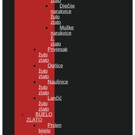
zlato
Dječije
narukvice
žuto
zlato
Muške
narukvice
ž.
zlato
Privjesak
žuto
zlato
Ogrlice
žuto
zlato
Naušnice
žuto
zlato
Lančić
žuto
zlato
BIJELO
ZLATO
Prsten
bijelo