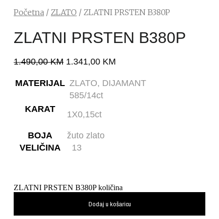
Početna
/
ZLATO
/ ZLATNI PRSTEN B380P
ZLATNI PRSTEN B380P
1.490,00
KM
1.341,00
KM
MATERIJAL
ZLATO, DIJAMANT
585/14ct
KARAT
1X0,15ct
BOJA
žuto zlato
VELIČINA
13
ZLATNI PRSTEN B380P količina
Dodaj u košaricu