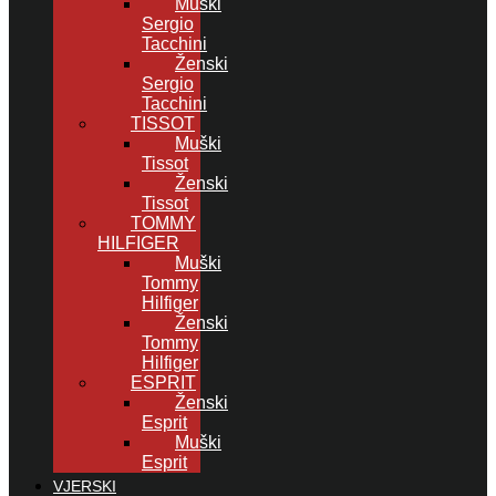
Muški
Sergio
Tacchini
Ženski
Sergio
Tacchini
TISSOT
Muški
Tissot
Ženski
Tissot
TOMMY
HILFIGER
Muški
Tommy
Hilfiger
Ženski
Tommy
Hilfiger
ESPRIT
Ženski
Esprit
Muški
Esprit
VJERSKI