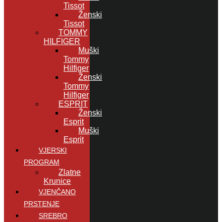
Tissot
Ženski
Tissot
TOMMY
HILFIGER
Muški
Tommy
Hilfiger
Ženski
Tommy
Hilfiger
ESPRIT
Ženski
Esprit
Muški
Esprit
VJERSKI
PROGRAM
Zlatne
Krunice
VJENČANO
PRSTENJE
SREBRO