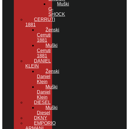
Muški
G-
SHOCK
CERRUTI
1881
Ženski
Cerruti
1881
Muški
Cerruti
1881
DANIEL
KLEIN
Ženski
Daniel
Klein
Muški
Daniel
Klein
DIESEL
Muški
Diesel
DKNY
EMPORIO
ARMANI