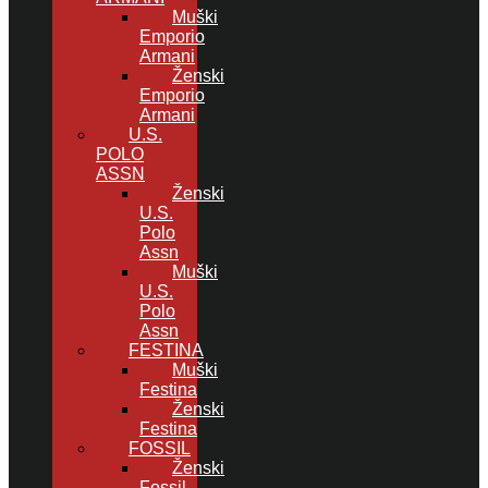
Muški
Emporio
Armani
Ženski
Emporio
Armani
U.S.
POLO
ASSN
Ženski
U.S.
Polo
Assn
Muški
U.S.
Polo
Assn
FESTINA
Muški
Festina
Ženski
Festina
FOSSIL
Ženski
Fossil