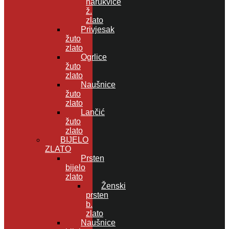
narukvice
ž.
zlato
Privjesak
žuto
zlato
Ogrlice
žuto
zlato
Naušnice
žuto
zlato
Lančić
žuto
zlato
BIJELO
ZLATO
Prsten
bijelo
zlato
Ženski
prsten
b.
zlato
Naušnice