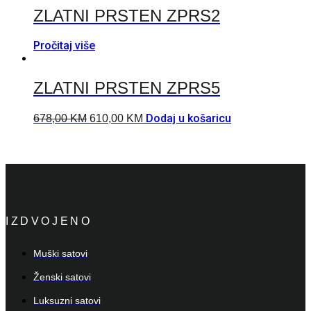
ZLATNI PRSTEN ZPRS2
Pročitaj više
ZLATNI PRSTEN ZPRS5
Dodaj u košaricu
678,00
KM
610,00
KM
IZDVOJENO
Muški satovi
Ženski satovi
Luksuzni satovi