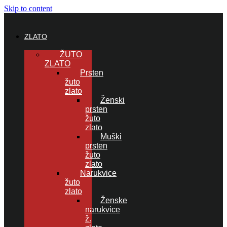
Skip to content
ZLATO
ŽUTO
ZLATO
Prsten
žuto
zlato
Ženski
prsten
žuto
zlato
Muški
prsten
žuto
zlato
Narukvice
žuto
zlato
Ženske
narukvice
ž.