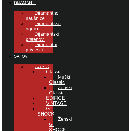
DIJAMANTI
Dijamantne
naušnice
Dijamantske
ogrlice
Dijamantski
prstenovi
Dijamantni
privjesci
SATOVI
CASIO
Classic
Muški
Classic
Ženski
Classic
EDIFICE
VINTAGE
G-
SHOCK
Ženski
G-
SHOCK