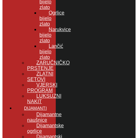
bijelo
zlato
Ogrlice
bijelo
zlato
Narukvice
bijelo
zlato
Lančić
bijelo
zlato
ZARUČNIČKO
PRSTENJE
ZLATNI
SETOVI
VJERSKI
PROGRAM
LUKSUZNI
NAKIT
DIJAMANTI
Dijamantne
naušnice
Dijamantske
ogrlice
Dijamantski