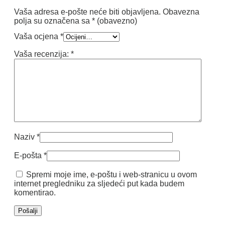
Vaša adresa e-pošte neće biti objavljena.
Obavezna
polja su označena sa
* (obavezno)
Vaša ocjena
*
Vaša recenzija:
*
Naziv
*
E-pošta
*
Spremi moje ime, e-poštu i web-stranicu u ovom
internet pregledniku za sljedeći put kada budem
komentirao.