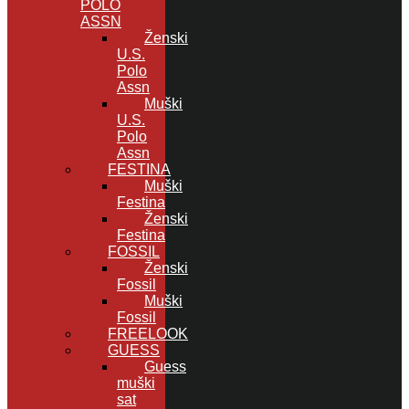
POLO
ASSN
Ženski
U.S.
Polo
Assn
Muški
U.S.
Polo
Assn
FESTINA
Muški
Festina
Ženski
Festina
FOSSIL
Ženski
Fossil
Muški
Fossil
FREELOOK
GUESS
Guess
muški
sat