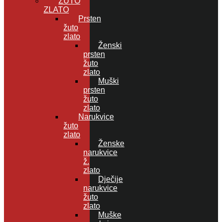
ŽUTO
ZLATO
Prsten
žuto
zlato
Ženski
prsten
žuto
zlato
Muški
prsten
žuto
zlato
Narukvice
žuto
zlato
Ženske
narukvice
ž.
zlato
Dječije
narukvice
žuto
zlato
Muške