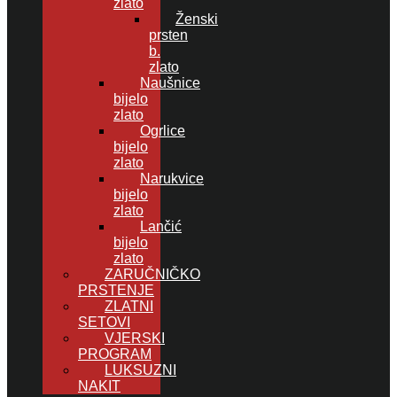
zlato
Ženski
prsten
b.
zlato
Naušnice
bijelo
zlato
Ogrlice
bijelo
zlato
Narukvice
bijelo
zlato
Lančić
bijelo
zlato
ZARUČNIČKO
PRSTENJE
ZLATNI
SETOVI
VJERSKI
PROGRAM
LUKSUZNI
NAKIT