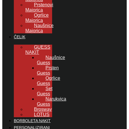
Prstenovi
Majorica
Ogrlice
Majorica
Naušnice
Majorica
ČELIK
GUESS
NAKIT
Naušnice
Guess
Prsten
Guess
Ogrlice
Guess
Set
Guess
Narukvica
Guess
Brosway
LOTUS
BORBOLETA NAKIT
PERSONALIZIRANI