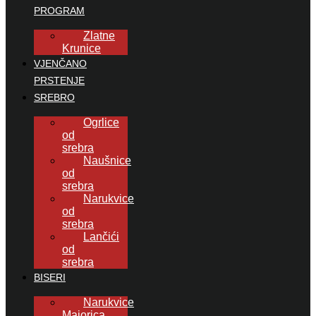
PROGRAM
Zlatne
Krunice
VJENČANO
PRSTENJE
SREBRO
Ogrlice
od
srebra
Naušnice
od
srebra
Narukvice
od
srebra
Lančići
od
srebra
BISERI
Narukvice
Majorica