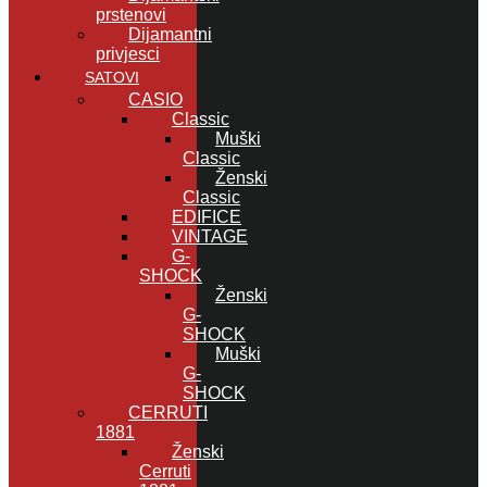
prstenovi
Dijamantni
privjesci
SATOVI
CASIO
Classic
Muški
Classic
Ženski
Classic
EDIFICE
VINTAGE
G-
SHOCK
Ženski
G-
SHOCK
Muški
G-
SHOCK
CERRUTI
1881
Ženski
Cerruti