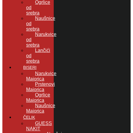
Ogrlice
od
srebra
Naušnice
od
srebra
Narukvice
od
srebra
Lančići
od
srebra
BISERI
Narukvice
Majorica
Prstenovi
Majorica
Ogrlice
Majorica
Naušnice
Majorica
ČELIK
GUESS
NAKIT