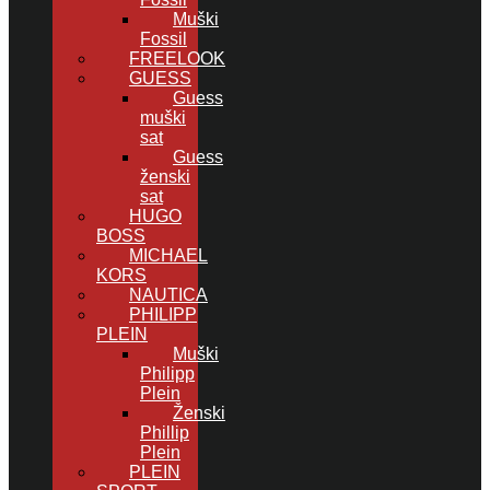
Muški
Fossil
FREELOOK
GUESS
Guess
muški
sat
Guess
ženski
sat
HUGO
BOSS
MICHAEL
KORS
NAUTICA
PHILIPP
PLEIN
Muški
Philipp
Plein
Ženski
Phillip
Plein
PLEIN