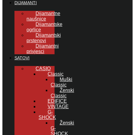
DIJAMANTI
Dijamantne
naušnice
Dijamantske
ogrlice
Dijamantski
prstenovi
Dijamantni
privjesci
SATOVI
CASIO
Classic
Muški
Classic
Ženski
Classic
EDIFICE
VINTAGE
G-
SHOCK
Ženski
G-
SHOCK