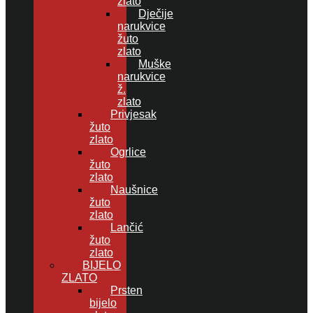
zlato
Dječije
narukvice
žuto
zlato
Muške
narukvice
ž.
zlato
Privjesak
žuto
zlato
Ogrlice
žuto
zlato
Naušnice
žuto
zlato
Lančić
žuto
zlato
BIJELO
ZLATO
Prsten
bijelo