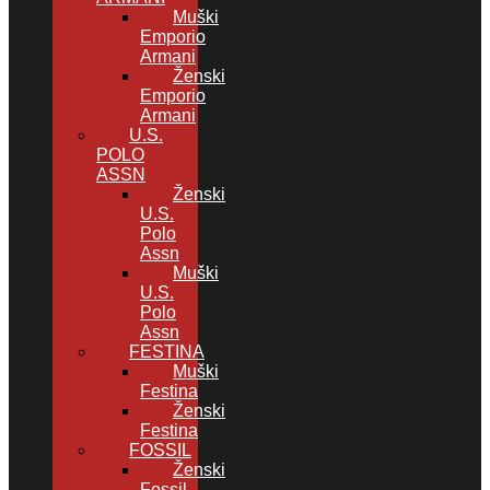
Muški
Emporio
Armani
Ženski
Emporio
Armani
U.S.
POLO
ASSN
Ženski
U.S.
Polo
Assn
Muški
U.S.
Polo
Assn
FESTINA
Muški
Festina
Ženski
Festina
FOSSIL
Ženski
Fossil