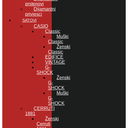
prstenovi
Dijamantni
privjesci
SATOVI
CASIO
Classic
Muški
Classic
Ženski
Classic
EDIFICE
VINTAGE
G-
SHOCK
Ženski
G-
SHOCK
Muški
G-
SHOCK
CERRUTI
1881
Ženski
Cerruti