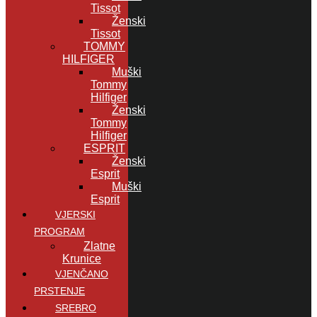
Tissot
Ženski
Tissot
TOMMY
HILFIGER
Muški
Tommy
Hilfiger
Ženski
Tommy
Hilfiger
ESPRIT
Ženski
Esprit
Muški
Esprit
VJERSKI
PROGRAM
Zlatne
Krunice
VJENČANO
PRSTENJE
SREBRO