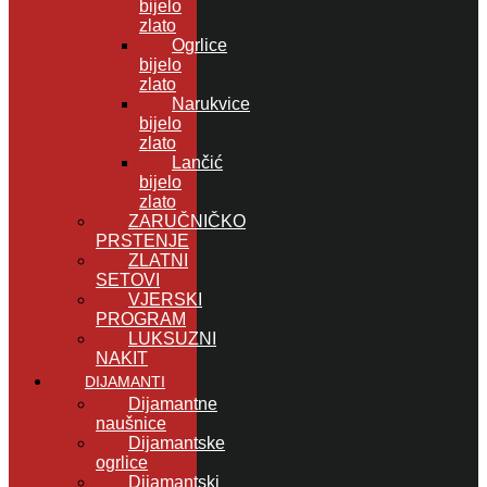
bijelo
zlato
Ogrlice
bijelo
zlato
Narukvice
bijelo
zlato
Lančić
bijelo
zlato
ZARUČNIČKO
PRSTENJE
ZLATNI
SETOVI
VJERSKI
PROGRAM
LUKSUZNI
NAKIT
DIJAMANTI
Dijamantne
naušnice
Dijamantske
ogrlice
Dijamantski