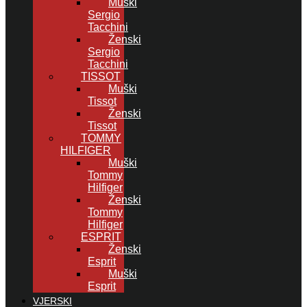
Muški
Sergio
Tacchini
Ženski
Sergio
Tacchini
TISSOT
Muški
Tissot
Ženski
Tissot
TOMMY
HILFIGER
Muški
Tommy
Hilfiger
Ženski
Tommy
Hilfiger
ESPRIT
Ženski
Esprit
Muški
Esprit
VJERSKI