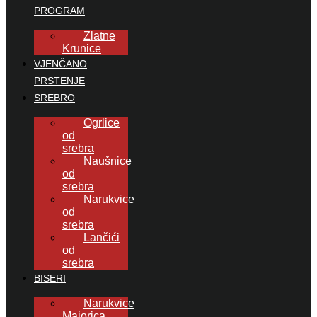
PROGRAM
Zlatne
Krunice
VJENČANO
PRSTENJE
SREBRO
Ogrlice
od
srebra
Naušnice
od
srebra
Narukvice
od
srebra
Lančići
od
srebra
BISERI
Narukvice
Majorica