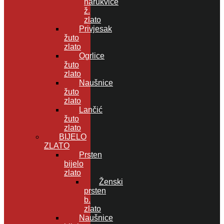
narukvice
ž.
zlato
Privjesak
žuto
zlato
Ogrlice
žuto
zlato
Naušnice
žuto
zlato
Lančić
žuto
zlato
BIJELO
ZLATO
Prsten
bijelo
zlato
Ženski
prsten
b.
zlato
Naušnice