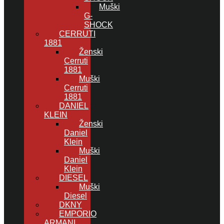
Muški
G-
SHOCK
CERRUTI
1881
Ženski
Cerruti
1881
Muški
Cerruti
1881
DANIEL
KLEIN
Ženski
Daniel
Klein
Muški
Daniel
Klein
DIESEL
Muški
Diesel
DKNY
EMPORIO
ARMANI