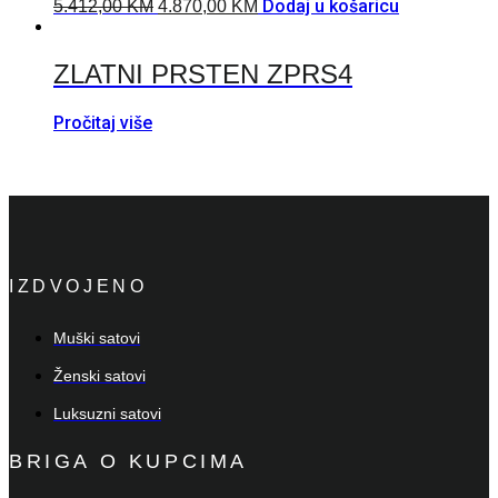
Dodaj u košaricu
5.412,00
KM
4.870,00
KM
ZLATNI PRSTEN ZPRS4
Pročitaj više
IZDVOJENO
Muški satovi
Ženski satovi
Luksuzni satovi
BRIGA O KUPCIMA