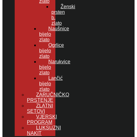
zlato
Ženski
prsten
b.
zlato
Naušnice
bijelo
zlato
Ogrlice
bijelo
zlato
Narukvice
bijelo
zlato
Lančić
bijelo
zlato
ZARUČNIČKO
PRSTENJE
ZLATNI
SETOVI
VJERSKI
PROGRAM
LUKSUZNI
NAKIT