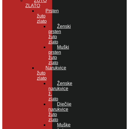
ŽUTO
ZLATO
Prsten
žuto
zlato
Ženski
prsten
žuto
zlato
Muški
prsten
žuto
zlato
Narukvice
žuto
zlato
Ženske
narukvice
ž.
zlato
Dječije
narukvice
žuto
zlato
Muške