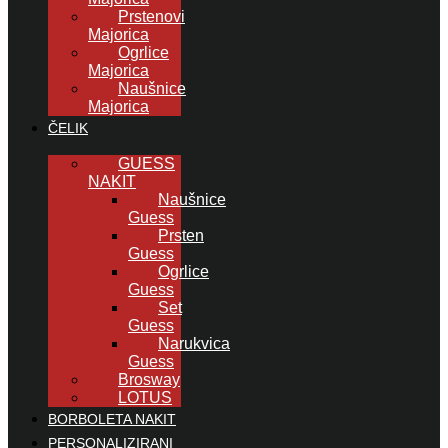
Prstenovi
Majorica
Ogrlice
Majorica
Naušnice
Majorica
ČELIK
GUESS
NAKIT
Naušnice
Guess
Prsten
Guess
Ogrlice
Guess
Set
Guess
Narukvica
Guess
Brosway
LOTUS
BORBOLETA NAKIT
PERSONALIZIRANI