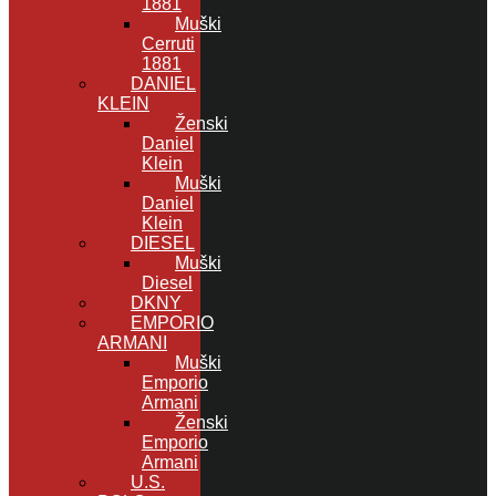
1881
Muški
Cerruti
1881
DANIEL
KLEIN
Ženski
Daniel
Klein
Muški
Daniel
Klein
DIESEL
Muški
Diesel
DKNY
EMPORIO
ARMANI
Muški
Emporio
Armani
Ženski
Emporio
Armani
U.S.