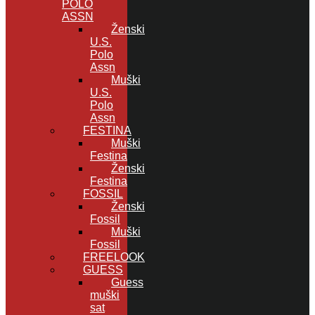
POLO
ASSN
Ženski
U.S.
Polo
Assn
Muški
U.S.
Polo
Assn
FESTINA
Muški
Festina
Ženski
Festina
FOSSIL
Ženski
Fossil
Muški
Fossil
FREELOOK
GUESS
Guess
muški
sat