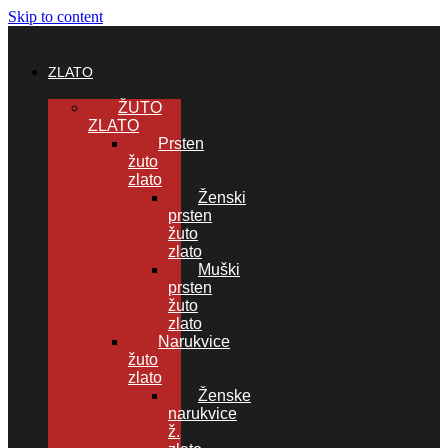
Skip to content
ZLATO
ŽUTO
ZLATO
Prsten
žuto
zlato
Ženski
prsten
žuto
zlato
Muški
prsten
žuto
zlato
Narukvice
žuto
zlato
Ženske
narukvice
ž.