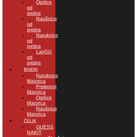
Ogrlice
od
srebra
Naušnice
od
srebra
Narukvice
od
srebra
Lančići
od
srebra
BISERI
Narukvice
Majorica
Prstenovi
Majorica
Ogrlice
Majorica
Naušnice
Majorica
ČELIK
GUESS
NAKIT