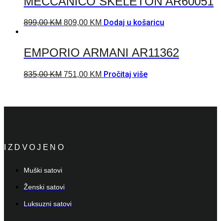
MECCANICO SKELETON AR60051
Dodaj u košaricu
899,00
KM
809,00
KM
EMPORIO ARMANI AR11362
Pročitaj više
835,00
KM
751,00
KM
IZDVOJENO
Muški satovi
Ženski satovi
Luksuzni satovi