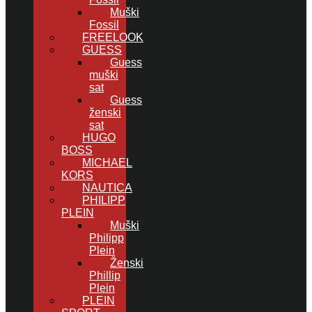
Muški
Fossil
FREELOOK
GUESS
Guess
muški
sat
Guess
ženski
sat
HUGO
BOSS
MICHAEL
KORS
NAUTICA
PHILIPP
PLEIN
Muški
Philipp
Plein
Ženski
Phillip
Plein
PLEIN