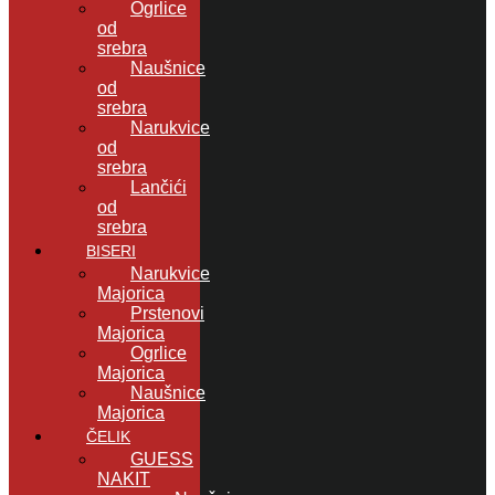
Ogrlice
od
srebra
Naušnice
od
srebra
Narukvice
od
srebra
Lančići
od
srebra
BISERI
Narukvice
Majorica
Prstenovi
Majorica
Ogrlice
Majorica
Naušnice
Majorica
ČELIK
GUESS
NAKIT