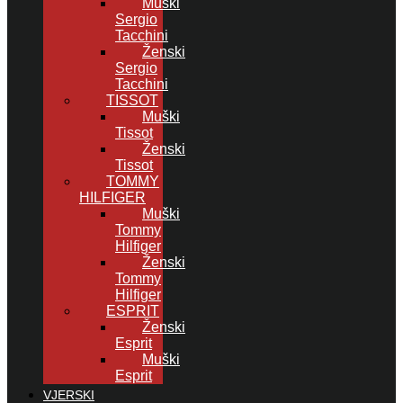
Muški
Sergio
Tacchini
Ženski
Sergio
Tacchini
TISSOT
Muški
Tissot
Ženski
Tissot
TOMMY
HILFIGER
Muški
Tommy
Hilfiger
Ženski
Tommy
Hilfiger
ESPRIT
Ženski
Esprit
Muški
Esprit
VJERSKI