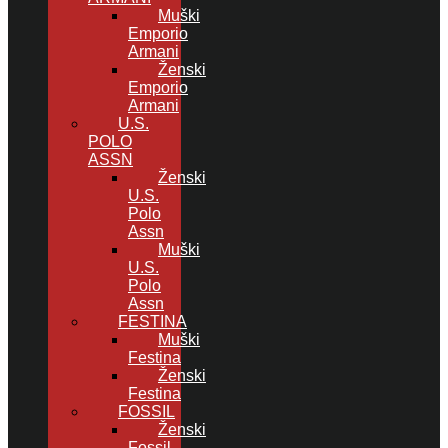
Muški
Emporio
Armani
Ženski
Emporio
Armani
U.S.
POLO
ASSN
Ženski
U.S.
Polo
Assn
Muški
U.S.
Polo
Assn
FESTINA
Muški
Festina
Ženski
Festina
FOSSIL
Ženski
Fossil