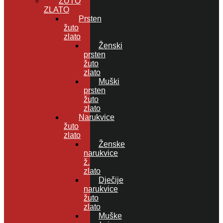
ŽUTO
ZLATO
Prsten
žuto
zlato
Ženski
prsten
žuto
zlato
Muški
prsten
žuto
zlato
Narukvice
žuto
zlato
Ženske
narukvice
ž.
zlato
Dječije
narukvice
žuto
zlato
Muške