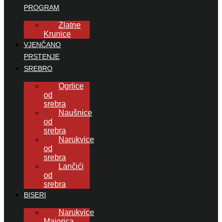
PROGRAM
Zlatne
Krunice
VJENČANO
PRSTENJE
SREBRO
Ogrlice
od
srebra
Naušnice
od
srebra
Narukvice
od
srebra
Lančići
od
srebra
BISERI
Narukvice
Majorica