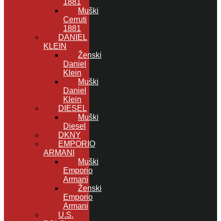
1881
Muški
Cerruti
1881
DANIEL
KLEIN
Ženski
Daniel
Klein
Muški
Daniel
Klein
DIESEL
Muški
Diesel
DKNY
EMPORIO
ARMANI
Muški
Emporio
Armani
Ženski
Emporio
Armani
U.S.