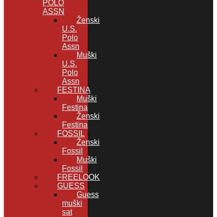
POLO
ASSN
Ženski
U.S.
Polo
Assn
Muški
U.S.
Polo
Assn
FESTINA
Muški
Festina
Ženski
Festina
FOSSIL
Ženski
Fossil
Muški
Fossil
FREELOOK
GUESS
Guess
muški
sat