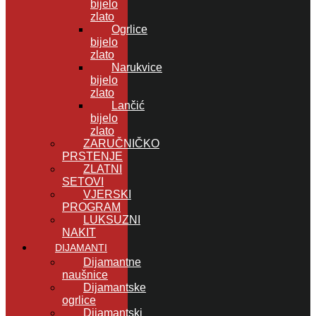
bijelo
zlato
Ogrlice
bijelo
zlato
Narukvice
bijelo
zlato
Lančić
bijelo
zlato
ZARUČNIČKO
PRSTENJE
ZLATNI
SETOVI
VJERSKI
PROGRAM
LUKSUZNI
NAKIT
DIJAMANTI
Dijamantne
naušnice
Dijamantske
ogrlice
Dijamantski