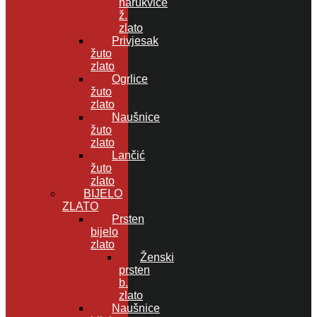
narukvice
ž.
zlato
Privjesak
žuto
zlato
Ogrlice
žuto
zlato
Naušnice
žuto
zlato
Lančić
žuto
zlato
BIJELO
ZLATO
Prsten
bijelo
zlato
Ženski
prsten
b.
zlato
Naušnice