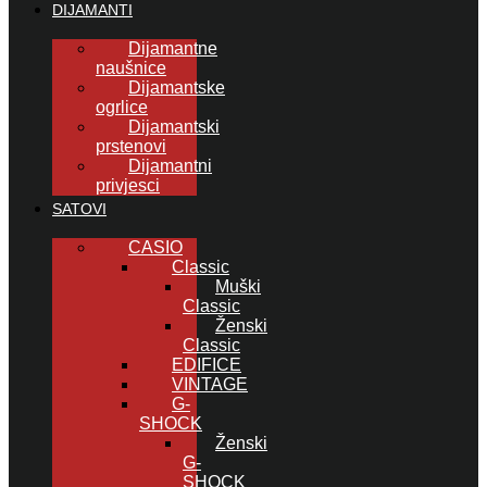
DIJAMANTI
Dijamantne
naušnice
Dijamantske
ogrlice
Dijamantski
prstenovi
Dijamantni
privjesci
SATOVI
CASIO
Classic
Muški
Classic
Ženski
Classic
EDIFICE
VINTAGE
G-
SHOCK
Ženski
G-
SHOCK