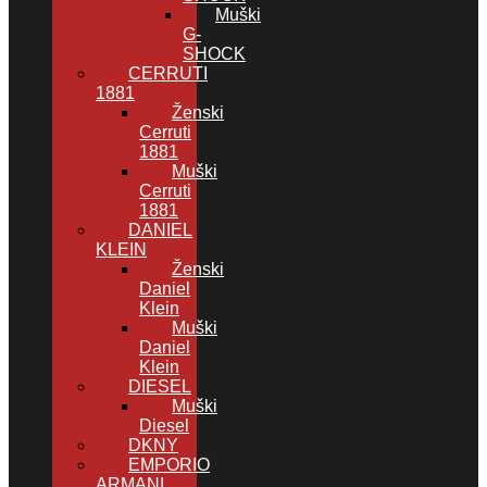
Muški
G-
SHOCK
CERRUTI
1881
Ženski
Cerruti
1881
Muški
Cerruti
1881
DANIEL
KLEIN
Ženski
Daniel
Klein
Muški
Daniel
Klein
DIESEL
Muški
Diesel
DKNY
EMPORIO
ARMANI