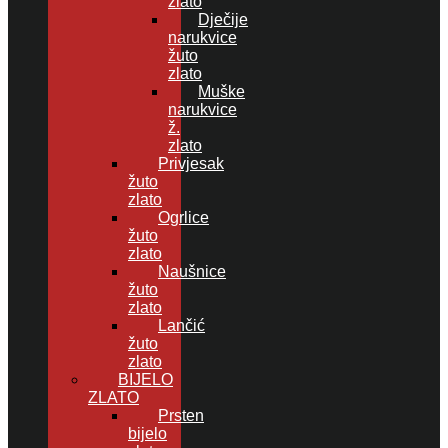
zlato
Dječije
narukvice
žuto
zlato
Muške
narukvice
ž.
zlato
Privjesak
žuto
zlato
Ogrlice
žuto
zlato
Naušnice
žuto
zlato
Lančić
žuto
zlato
BIJELO
ZLATO
Prsten
bijelo