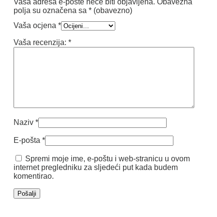
Vaša adresa e-pošte neće biti objavljena.
Obavezna
polja su označena sa
* (obavezno)
Vaša ocjena
*
Vaša recenzija:
*
Naziv
*
E-pošta
*
Spremi moje ime, e-poštu i web-stranicu u ovom
internet pregledniku za sljedeći put kada budem
komentirao.