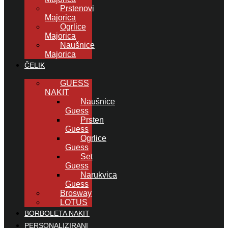
Prstenovi
Majorica
Ogrlice
Majorica
Naušnice
Majorica
ČELIK
GUESS
NAKIT
Naušnice
Guess
Prsten
Guess
Ogrlice
Guess
Set
Guess
Narukvica
Guess
Brosway
LOTUS
BORBOLETA NAKIT
PERSONALIZIRANI