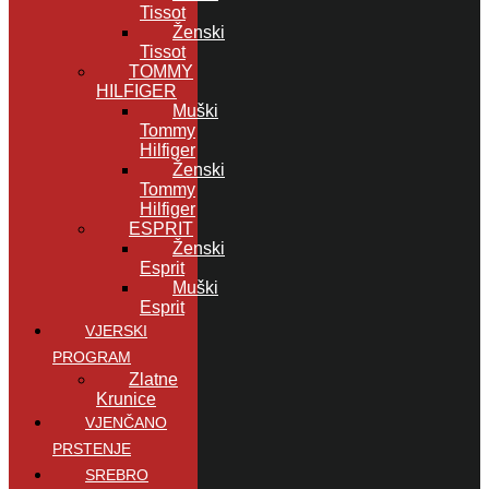
Tissot
Ženski
Tissot
TOMMY
HILFIGER
Muški
Tommy
Hilfiger
Ženski
Tommy
Hilfiger
ESPRIT
Ženski
Esprit
Muški
Esprit
VJERSKI
PROGRAM
Zlatne
Krunice
VJENČANO
PRSTENJE
SREBRO