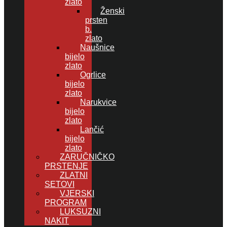
zlato
Ženski
prsten
b.
zlato
Naušnice
bijelo
zlato
Ogrlice
bijelo
zlato
Narukvice
bijelo
zlato
Lančić
bijelo
zlato
ZARUČNIČKO
PRSTENJE
ZLATNI
SETOVI
VJERSKI
PROGRAM
LUKSUZNI
NAKIT