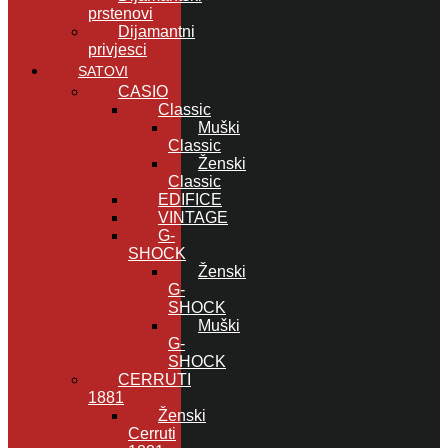
prstenovi
Dijamantni
privjesci
SATOVI
CASIO
Classic
Muški
Classic
Ženski
Classic
EDIFICE
VINTAGE
G-
SHOCK
Ženski
G-
SHOCK
Muški
G-
SHOCK
CERRUTI
1881
Ženski
Cerruti