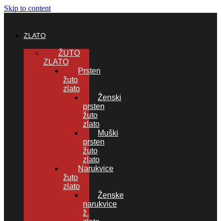
Skip to content
ZLATO
ŽUTO
ZLATO
Prsten
žuto
zlato
Ženski
prsten
žuto
zlato
Muški
prsten
žuto
zlato
Narukvice
žuto
zlato
Ženske
narukvice
ž.