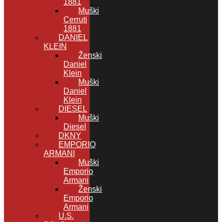
1881
Muški
Cerruti
1881
DANIEL
KLEIN
Ženski
Daniel
Klein
Muški
Daniel
Klein
DIESEL
Muški
Diesel
DKNY
EMPORIO
ARMANI
Muški
Emporio
Armani
Ženski
Emporio
Armani
U.S.