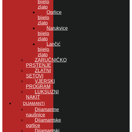
bijelo
zlato
Ogrlice
bijelo
zlato
Narukvice
bijelo
zlato
Lančić
bijelo
zlato
ZARUČNIČKO
PRSTENJE
ZLATNI
SETOVI
VJERSKI
PROGRAM
LUKSUZNI
NAKIT
DIJAMANTI
Dijamantne
naušnice
Dijamantske
ogrlice
Dijamantski