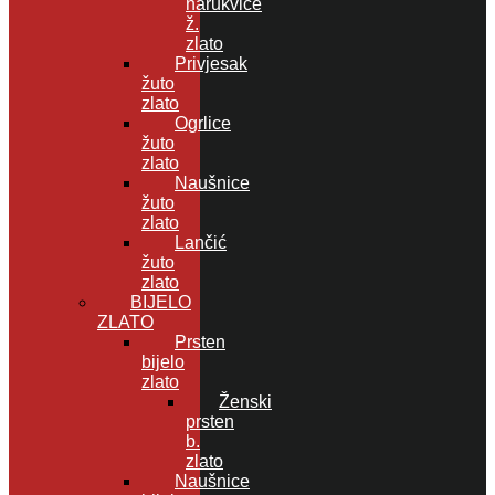
narukvice
ž.
zlato
Privjesak
žuto
zlato
Ogrlice
žuto
zlato
Naušnice
žuto
zlato
Lančić
žuto
zlato
BIJELO
ZLATO
Prsten
bijelo
zlato
Ženski
prsten
b.
zlato
Naušnice