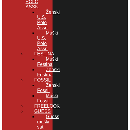
POLO
ASSN
Ženski
U.S.
Polo
Assn
Muški
U.S.
Polo
Assn
FESTINA
Muški
Festina
Ženski
Festina
FOSSIL
Ženski
Fossil
Muški
Fossil
FREELOOK
GUESS
Guess
muški
sat