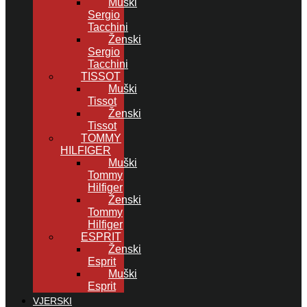
Muški
Sergio
Tacchini
Ženski
Sergio
Tacchini
TISSOT
Muški
Tissot
Ženski
Tissot
TOMMY
HILFIGER
Muški
Tommy
Hilfiger
Ženski
Tommy
Hilfiger
ESPRIT
Ženski
Esprit
Muški
Esprit
VJERSKI