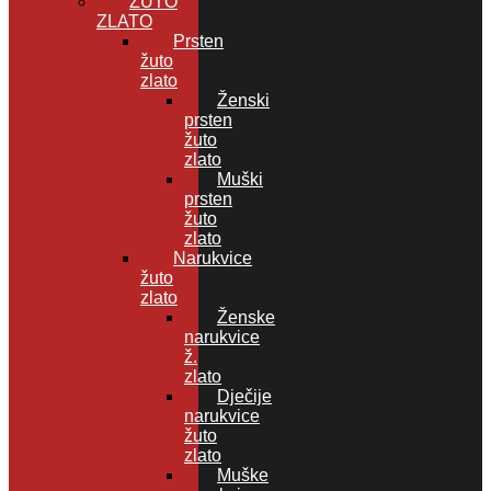
ŽUTO
ZLATO
Prsten
žuto
zlato
Ženski
prsten
žuto
zlato
Muški
prsten
žuto
zlato
Narukvice
žuto
zlato
Ženske
narukvice
ž.
zlato
Dječije
narukvice
žuto
zlato
Muške