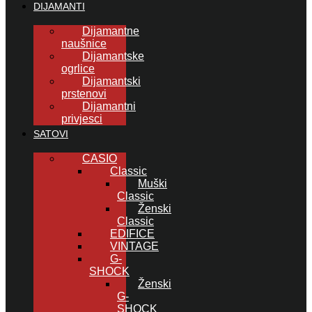
DIJAMANTI
Dijamantne
naušnice
Dijamantske
ogrlice
Dijamantski
prstenovi
Dijamantni
privjesci
SATOVI
CASIO
Classic
Muški
Classic
Ženski
Classic
EDIFICE
VINTAGE
G-
SHOCK
Ženski
G-
SHOCK