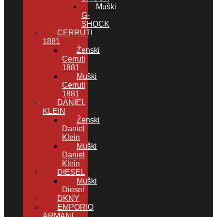
Muški
G-
SHOCK
CERRUTI
1881
Ženski
Cerruti
1881
Muški
Cerruti
1881
DANIEL
KLEIN
Ženski
Daniel
Klein
Muški
Daniel
Klein
DIESEL
Muški
Diesel
DKNY
EMPORIO
ARMANI