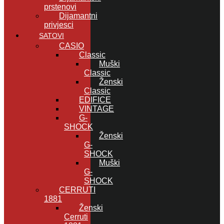
prstenovi
Dijamantni
privjesci
SATOVI
CASIO
Classic
Muški
Classic
Ženski
Classic
EDIFICE
VINTAGE
G-
SHOCK
Ženski
G-
SHOCK
Muški
G-
SHOCK
CERRUTI
1881
Ženski
Cerruti