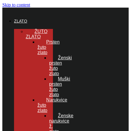
Skip to content
ZLATO
ŽUTO
ZLATO
Prsten
žuto
zlato
Ženski
prsten
žuto
zlato
Muški
prsten
žuto
zlato
Narukvice
žuto
zlato
Ženske
narukvice
ž.