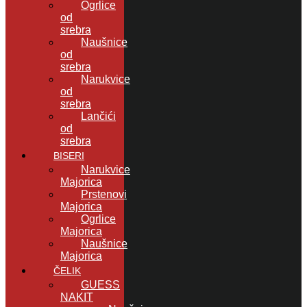
Ogrlice
od
srebra
Naušnice
od
srebra
Narukvice
od
srebra
Lančići
od
srebra
BISERI
Narukvice
Majorica
Prstenovi
Majorica
Ogrlice
Majorica
Naušnice
Majorica
ČELIK
GUESS
NAKIT