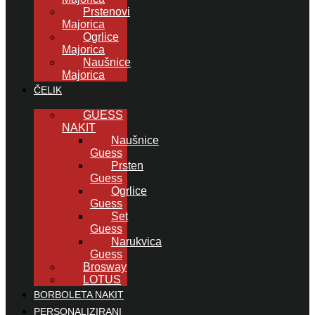
Prstenovi
Majorica
Ogrlice
Majorica
Naušnice
Majorica
ČELIK
GUESS
NAKIT
Naušnice
Guess
Prsten
Guess
Ogrlice
Guess
Set
Guess
Narukvica
Guess
Brosway
LOTUS
BORBOLETA NAKIT
PERSONALIZIRANI