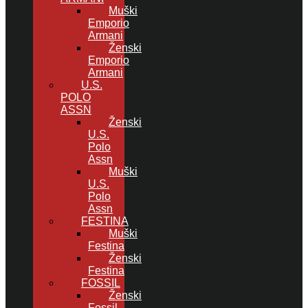
Muški
Emporio
Armani
Ženski
Emporio
Armani
U.S.
POLO
ASSN
Ženski
U.S.
Polo
Assn
Muški
U.S.
Polo
Assn
FESTINA
Muški
Festina
Ženski
Festina
FOSSIL
Ženski
Fossil