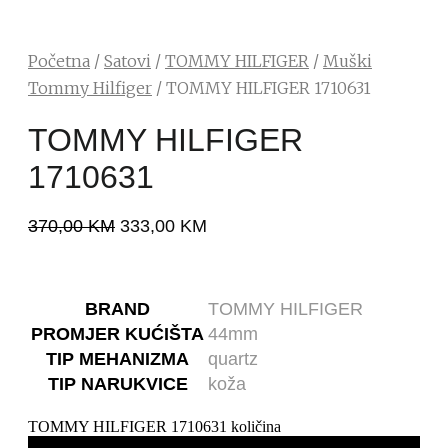
Početna
/
Satovi
/
TOMMY HILFIGER
/
Muški
Tommy Hilfiger
/ TOMMY HILFIGER 1710631
TOMMY HILFIGER
1710631
370,00
KM
333,00
KM
BRAND
TOMMY HILFIGER
PROMJER KUĆIŠTA
44mm
TIP MEHANIZMA
quartz
TIP NARUKVICE
koža
TOMMY HILFIGER 1710631 količina