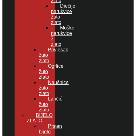
zlato
Dječije
narukvice
žuto
zlato
Muške
narukvice
ž.
zlato
Privjesak
žuto
zlato
Ogrlice
žuto
zlato
Naušnice
žuto
zlato
Lančić
žuto
zlato
BIJELO
ZLATO
Prsten
bijelo