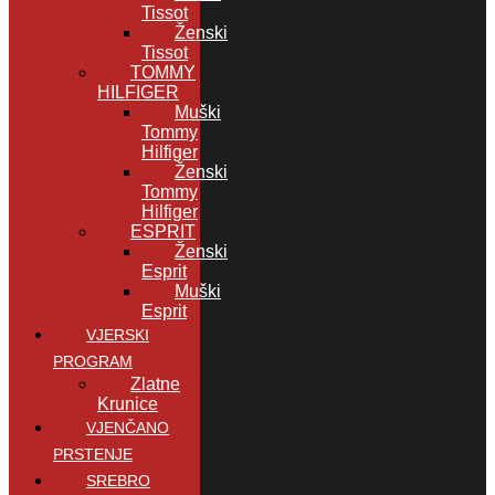
Tissot
Ženski
Tissot
TOMMY
HILFIGER
Muški
Tommy
Hilfiger
Ženski
Tommy
Hilfiger
ESPRIT
Ženski
Esprit
Muški
Esprit
VJERSKI
PROGRAM
Zlatne
Krunice
VJENČANO
PRSTENJE
SREBRO