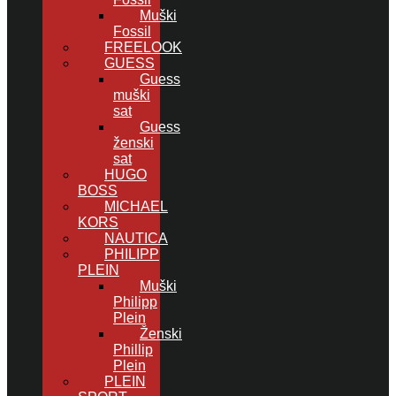
Muški
Fossil
FREELOOK
GUESS
Guess
muški
sat
Guess
ženski
sat
HUGO
BOSS
MICHAEL
KORS
NAUTICA
PHILIPP
PLEIN
Muški
Philipp
Plein
Ženski
Phillip
Plein
PLEIN