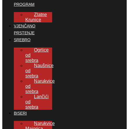
PROGRAM
Zlatne
Krunice
VJENČANO
PRSTENJE
SREBRO
Ogrlice
od
srebra
Naušnice
od
srebra
Narukvice
od
srebra
Lančići
od
srebra
BISERI
Narukvice
Majorica