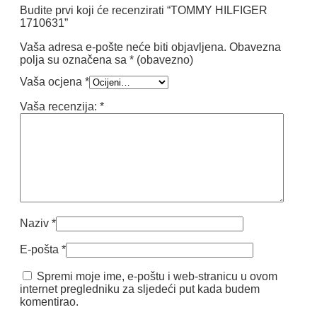
Budite prvi koji će recenzirati “TOMMY HILFIGER
1710631”
Vaša adresa e-pošte neće biti objavljena.
Obavezna
polja su označena sa
* (obavezno)
Vaša ocjena
*
Vaša recenzija:
*
Naziv
*
E-pošta
*
Spremi moje ime, e-poštu i web-stranicu u ovom
internet pregledniku za sljedeći put kada budem
komentirao.