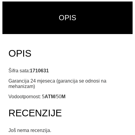
OPIS
OPIS
Šifra sata:
1710631
Garancija 24 mjeseca (garancija se odnosi na
mehanizam)
Vodootpornost: 5
ATM
/50
M
RECENZIJE
Još nema recenzija.